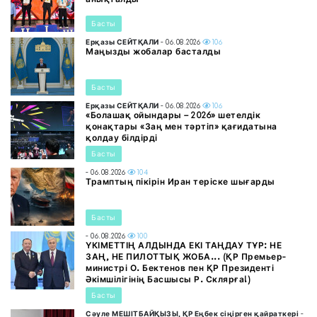
Басты
Ерқазы СЕЙТҚАЛИ
- 06.08.2026
106
Маңызды жобалар басталды
Басты
Ерқазы СЕЙТҚАЛИ
- 06.08.2026
106
«Болашақ ойындары – 2026» шетелдік
қонақтары «Заң мен тәртіп» қағидатына
қолдау білдірді
Басты
- 06.08.2026
104
Трамптың пікірін Иран теріске шығарды
Басты
- 06.08.2026
100
ҮКІМЕТТІҢ АЛДЫНДА ЕКІ ТАҢДАУ ТҰР: НЕ
ЗАҢ, НЕ ПИЛОТТЫҚ ЖОБА... (ҚР Премьер-
министрі О. Бектенов пен ҚР Президенті
Әкімшілігінің Басшысы Р. Склярға!)
Басты
Сәуле МЕШІТБАЙҚЫЗЫ, ҚР Еңбек сіңірген қайраткері
-