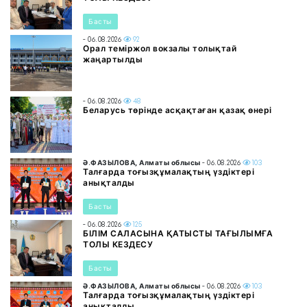
Басты
- 06.08.2026
92
Орал теміржол вокзалы толықтай
жаңартылды
- 06.08.2026
48
Беларусь төрінде асқақтаған қазақ өнері
Ә.ФАЗЫЛОВА, Алматы облысы
- 06.08.2026
103
Талғарда тоғызқұмалақтың үздіктері
анықталды
Басты
- 06.08.2026
125
БІЛІМ САЛАСЫНА ҚАТЫСТЫ ТАҒЫЛЫМҒА
ТОЛЫ КЕЗДЕСУ
Басты
Ә.ФАЗЫЛОВА, Алматы облысы
- 06.08.2026
103
Талғарда тоғызқұмалақтың үздіктері
анықталды