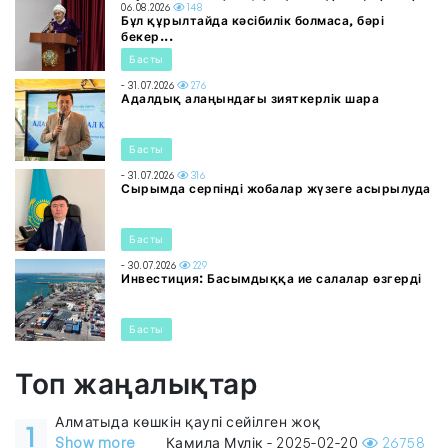
06.08.2026
148
Бұл құрылтайда кәсібилік болмаса, бәрі
бекер...
Басты
- 31.07.2026
276
Адалдық алаңындағы зияткерлік шара
Басты
- 31.07.2026
316
Сырымда серпінді жобалар жүзеге асырылуда
Басты
- 30.07.2026
229
Инвестиция: Басымдыққа ие салалар өзгерді
Басты
Топ жаңалықтар
Алматыда көшкін қаупі сейілген жоқ
1
Show more
Камила Мүлік - 2025-02-20
26758