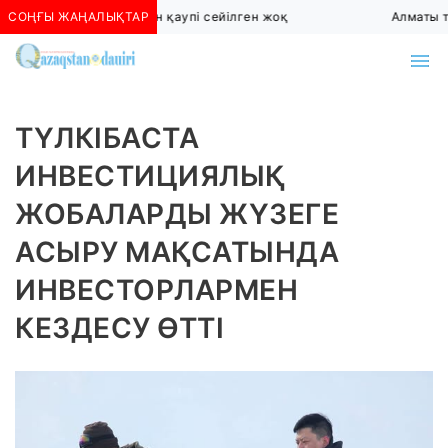
СОҢҒЫ ЖАҢАЛЫҚТАР
Алматыда көшкін қаупі сейілген жоқ
Алматы тө
ТҮЛКІБАСТА
ИНВЕСТИЦИЯЛЫҚ
ЖОБАЛАРДЫ ЖҮЗЕГЕ
АСЫРУ МАҚСАТЫНДА
ИНВЕСТОРЛАРМЕН
КЕЗДЕСУ ӨТТІ