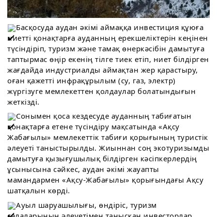
Басқосуда аудан әкімі аймаққа инвестиция құюға
ниетті қонақтарға ауданның ерекшеліктерін кеңінен
түсіндіріп, туризм және тамақ өнеркәсібін дамытуға
таптырмас өңір екенің тілге тиек етіп, ниет білдірген
жағдайда индустриалды аймақтан жер қарастыру,
оған қажетті инфрақұрылым (су, газ, электр)
жүргізуге мемлекеттен қолдаулар болатындығын
жеткізді.
Сонымен қоса кездесуде ауданның табиғатын
қонақтарға етене түсіндіру мақсатында «Ақсу
Жабағылы» мемлекеттік табиғи қорығының туристік
әлеуеті таныстырылды. Жиыннан соң экотуризымды
дамытуға қызығушылық білдірген кәсіпкерлердің
ұсынысына сәйкес, аудан әкімі жауапты
мамандармен «Ақсу-Жабағылы» қорығындағы Ақсу
шатқалын көрді.
Ауыл шаруашылығы, өндіріс, туризм
салаларының әлеуетімен танысқан инвесторлар