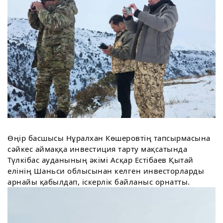
Өңір басшысы Нұралхан Көшеровтің тапсырмасына
сәйкес аймаққа инвестиция тарту мақсатында
Түлкібас ауданының әкімі Асқар Естібаев Қытай
елінің Шаньси облысынан келген инвесторларды
арнайы қабылдап, іскерлік байланыс орнатты.