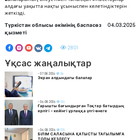
алдағы уақытта нақты ұсыныспен келетіндіктерін
жеткізді.
Түркістан облысы әкімінің баспасөз
04.03.2025
қызметі
2801
Ұқсас жаңалықтар
- 07.08.2026
36
Экран алдындағы балалар
- 06.08.2026
126
Ғарышты бағындырған Тоқтар батырдың
ерлігі – кейінгі ұрпаққа үлгі-өнеге
- 06.08.2026
125
БІЛІМ САЛАСЫНА ҚАТЫСТЫ ТАҒЫЛЫМҒА
ТОЛЫ КЕЗДЕСУ