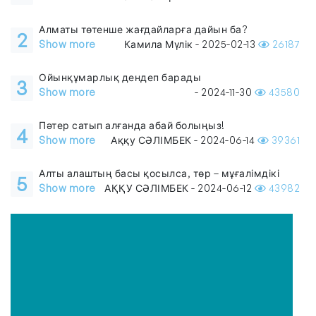
Алматы төтенше жағдайларға дайын ба?
2
Show more
Камила Мүлік - 2025-02-13
26187
Ойынқұмарлық дендеп барады
3
Show more
- 2024-11-30
43580
Пәтер сатып алғанда абай болыңыз!
4
Show more
Аққу СӘЛІМБЕК - 2024-06-14
39361
Алты алаштың басы қосылса, төр – мұғалімдікі
5
Show more
АҚҚУ СӘЛІМБЕК - 2024-06-12
43982