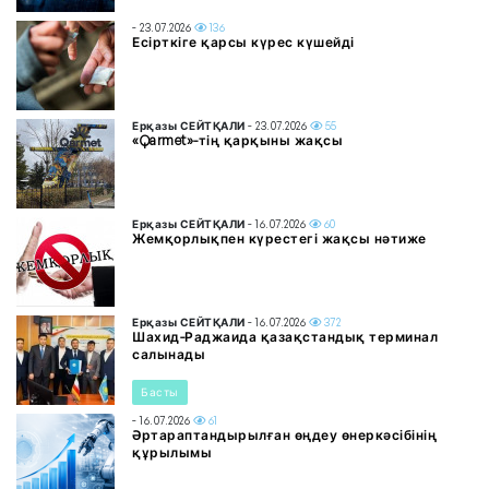
- 23.07.2026
136
Есірткіге қарсы күрес күшейді
Ерқазы СЕЙТҚАЛИ
- 23.07.2026
55
«Qarmet»-тің қарқыны жақсы
Ерқазы СЕЙТҚАЛИ
- 16.07.2026
60
Жемқорлықпен күрестегі жақсы нәтиже
Ерқазы СЕЙТҚАЛИ
- 16.07.2026
372
Шахид-Раджаида қазақстандық терминал
салынады
Басты
- 16.07.2026
61
Әртараптандырылған өңдеу өнеркәсібінің
құрылымы