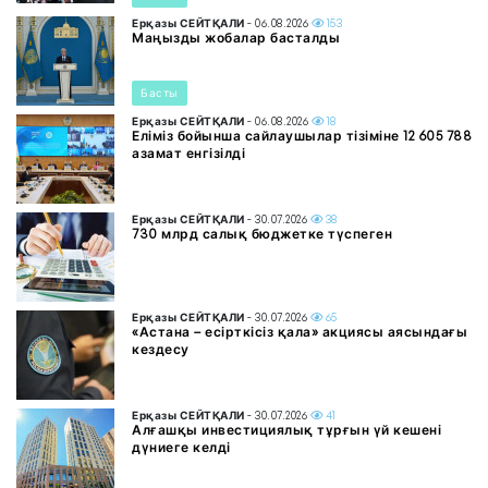
Ерқазы СЕЙТҚАЛИ
- 06.08.2026
153
Маңызды жобалар басталды
Басты
Ерқазы СЕЙТҚАЛИ
- 06.08.2026
18
Еліміз бойынша сайлаушылар тізіміне 12 605 788
азамат енгізілді
Ерқазы СЕЙТҚАЛИ
- 30.07.2026
38
730 млрд салық бюджетке түспеген
Ерқазы СЕЙТҚАЛИ
- 30.07.2026
65
«Астана – есірткісіз қала» акциясы аясындағы
кездесу
Ерқазы СЕЙТҚАЛИ
- 30.07.2026
41
Алғашқы инвестициялық тұрғын үй кешені
дүниеге келді