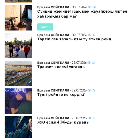
Ерқазы СЕЙТҚАЛИ
- 30.07.2026
240
Суицид жөніндегі заң мен жауапкершіліктен
хабарыңыз бар ма?
Басты
Ерқазы СЕЙТҚАЛИ
- 30.07.2026
39
Тәртіп пен тазалықты ту еткен рейд
Ерқазы СЕЙТҚАЛИ
- 23.07.2026
62
Транзит көлемі ұлғаяды
Ерқазы СЕЙТҚАЛИ
- 23.07.2026
63
Түнгі рейдте не көрдік?
Ерқазы СЕЙТҚАЛИ
- 23.07.2026
55
ЖІӨ өсімі 4,1%-ды құрады