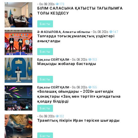
- 06.08.2026
173
БІЛІМ САЛАСЫНА ҚАТЫСТЫ ТАҒЫЛЫМҒА
ТОЛЫ КЕЗДЕСУ
Басты
Ә.ФАЗЫЛОВА, Алматы облысы
- 06.08.2026
147
Талғарда тоғызқұмалақтың үздіктері
анықталды
Басты
Ерқазы СЕЙТҚАЛИ
- 06.08.2026
153
Маңызды жобалар басталды
Басты
Ерқазы СЕЙТҚАЛИ
- 06.08.2026
155
«Болашақ ойындары – 2026» шетелдік
қонақтары «Заң мен тәртіп» қағидатына
қолдау білдірді
Басты
- 06.08.2026
152
Трамптың пікірін Иран теріске шығарды
Басты