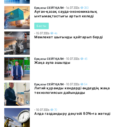
Ерқазы СЕЙТҚАЛИ
- 16.07.2026
283
Ауған-қазақ сауда-экономикалық
ынтымақтастығы артып келеді
Басты
- 15.07.2026
46
Мемлекет шығынды қайтарып берді
Ерқазы СЕЙТҚАЛИ
- 10.07.2026
45
Жаңа аула ашылды
Ерқазы СЕЙТҚАЛИ
- 10.07.2026
54
Литий құрамды кендерді өңдеудің жаңа
технологиясын дайындады
- 10.07.2026
70
Алда газдандыру деңгейі 80%-ға жетеді