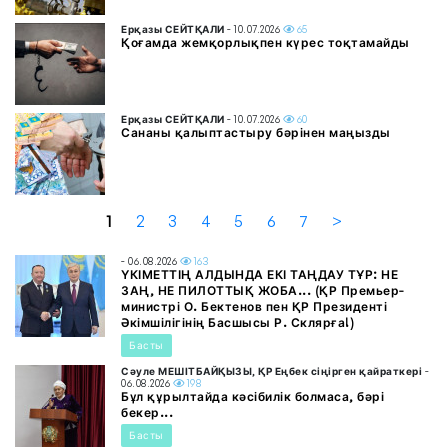
Ерқазы СЕЙТҚАЛИ
- 10.07.2026
65
Қоғамда жемқорлықпен күрес тоқтамайды
Ерқазы СЕЙТҚАЛИ
- 10.07.2026
60
Сананы қалыптастыру бәрінен маңызды
1
2
3
4
5
6
7
>
- 06.08.2026
163
ҮКІМЕТТІҢ АЛДЫНДА ЕКІ ТАҢДАУ ТҰР: НЕ
ЗАҢ, НЕ ПИЛОТТЫҚ ЖОБА... (ҚР Премьер-
министрі О. Бектенов пен ҚР Президенті
Әкімшілігінің Басшысы Р. Склярға!)
Басты
Сәуле МЕШІТБАЙҚЫЗЫ, ҚР Еңбек сіңірген қайраткері
-
06.08.2026
198
Бұл құрылтайда кәсібилік болмаса, бәрі
бекер...
Басты