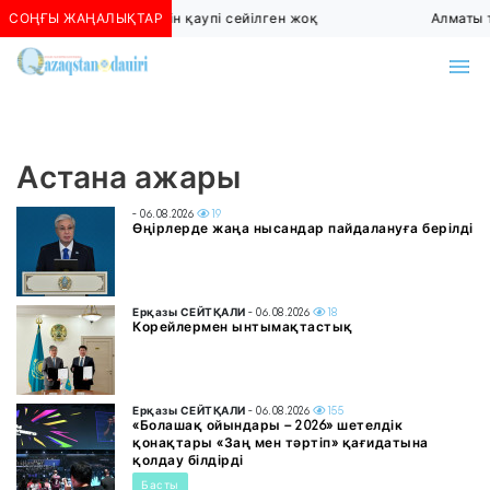
СОҢҒЫ ЖАҢАЛЫҚТАР
Алматыда көшкін қаупі сейілген жоқ
Алматы т
Астана ажары
- 06.08.2026
19
Өңірлерде жаңа нысандар пайдалануға берілді
Ерқазы СЕЙТҚАЛИ
- 06.08.2026
18
Корейлермен ынтымақтастық
Ерқазы СЕЙТҚАЛИ
- 06.08.2026
155
«Болашақ ойындары – 2026» шетелдік
қонақтары «Заң мен тәртіп» қағидатына
қолдау білдірді
Басты