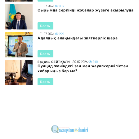
- 31.07.2026
337
Сырымда серпінді жобалар жүзеге асырылуда
Басты
- 31.07.2026
299
Адалдық алаңындағы зияткерлік шара
Басты
Ерқазы СЕЙТҚАЛИ
- 30.07.2026
240
Суицид жөніндегі заң мен жауапкершіліктен
хабарыңыз бар ма?
Басты