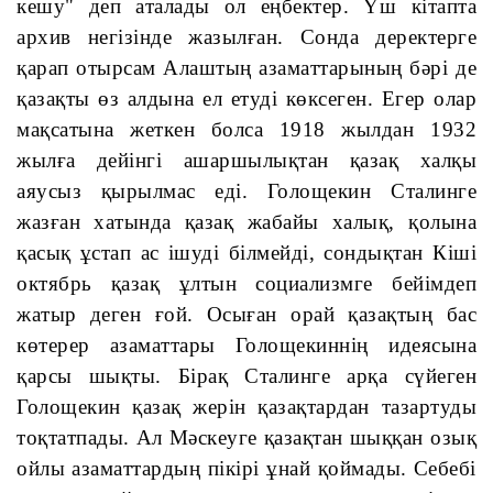
кешу" деп аталады ол еңбектер. Үш кітапта 
архив негізінде жазылған. Сонда деректерге 
қарап отырсам Алаштың азаматтарының бәрі де 
қазақты өз алдына ел етуді көксеген. Егер олар 
мақсатына жеткен болса 1918 жылдан 1932 
жылға дейінгі ашаршылықтан қазақ халқы 
аяусыз қырылмас еді. Голощекин Сталинге 
жазған хатында қазақ жабайы халық, қолына 
қасық ұстап ас ішуді білмейді, сондықтан Кіші 
октябрь қазақ ұлтын социализмге бейімдеп 
жатыр деген ғой. Осыған орай қазақтың бас 
көтерер азаматтары Голощекиннің идеясына 
қарсы шықты. Бірақ Сталинге арқа сүйеген 
Голощекин қазақ жерін қазақтардан тазартуды 
тоқтатпады. Ал Мәскеуге қазақтан шыққан озық 
ойлы азаматтардың пікірі ұнай қоймады. Себебі 