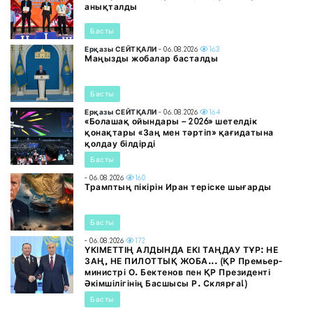
анықталды
Басты
Ерқазы СЕЙТҚАЛИ
- 06.08.2026
163
Маңызды жобалар басталды
Басты
Ерқазы СЕЙТҚАЛИ
- 06.08.2026
164
«Болашақ ойындары – 2026» шетелдік
қонақтары «Заң мен тәртіп» қағидатына
қолдау білдірді
Басты
- 06.08.2026
160
Трамптың пікірін Иран теріске шығарды
Басты
- 06.08.2026
172
ҮКІМЕТТІҢ АЛДЫНДА ЕКІ ТАҢДАУ ТҰР: НЕ
ЗАҢ, НЕ ПИЛОТТЫҚ ЖОБА... (ҚР Премьер-
министрі О. Бектенов пен ҚР Президенті
Әкімшілігінің Басшысы Р. Склярға!)
Басты