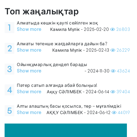
Топ жаңалықтар
Алматыда көшкін қаупі сейілген жоқ
1
Show more
Камила Мүлік - 2025-02-20
26803
Алматы төтенше жағдайларға дайын ба?
2
Show more
Камила Мүлік - 2025-02-13
26229
Ойынқұмарлық дендеп барады
3
Show more
- 2024-11-30
43624
Пәтер сатып алғанда абай болыңыз!
4
Show more
Аққу СӘЛІМБЕК - 2024-06-14
39404
Алты алаштың басы қосылса, төр – мұғалімдікі
5
Show more
АҚҚУ СӘЛІМБЕК - 2024-06-12
44019