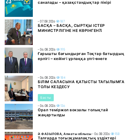
саналады – қазақстандықтар пікірі
- 07.08.2026
187
БАСҚА – БАСҚА, СЫРТҚЫ ІСТЕР
МИНИСТРЛІГІНЕ НЕ КӨРІНГЕН?!
- 06.08.2026
195
Ғарышты бағындырған Тоқтар батырдың
ерлігі – кейінгі ұрпаққа үлгі-өнеге
- 06.08.2026
184
БІЛІМ САЛАСЫНА ҚАТЫСТЫ ТАҒЫЛЫМҒА
ТОЛЫ КЕЗДЕСУ
Басты
- 06.08.2026
136
Орал теміржол вокзалы толықтай
жаңартылды
Ә.ФАЗЫЛОВА, Алматы облысы
- 06.08.2026
158
Талғарда тоғызқұмалақтың үздіктері