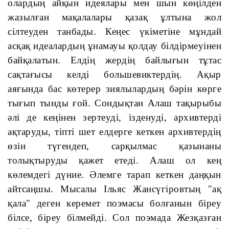
олардың айқын идеялары мен шын көңілден 
жазылған мақалалары қазақ ұлтына жол 
сілтеуден танбады. Кеңес үкіметіне мұндай 
асқақ идеалардың ұнамауы қолдау білдірмеуінен 
байқалатын. Елдің жердің байлығын тұтас 
сақтағысы келді большевиктердің. Ақыр 
аяғында бас көтерер зиялылардың бәрін көрге 
тығып тынды ғой. Сондықтан Алаш тақырыбы 
әлі де кеңінен зертеуді, ізденуді, архивтерді 
ақтаруды, тіпті шет елдерге кеткен архивтердің 
өзін түгендеп, сарқылмас қазынаны 
толықтыруды қажет етеді. Алаш ол кең 
көлемдегі дүние. Әлемге тарап кеткен даңқын 
айтсаңшы. Мысалы Ільяс Жансүгіровтың "ақ 
қала" деген керемет поэмасы болғанын біреу 
білсе, біреу білмейді. Сол поэмада Жезқазған 