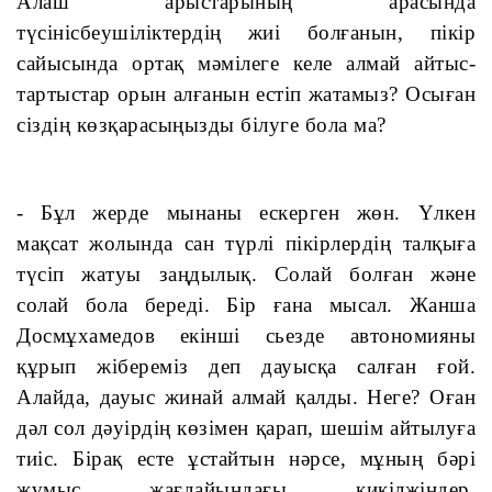
Алаш арыстарының арасында 
түсінісбеушіліктердің жиі болғанын, пікір 
сайысында ортақ мәмілеге келе алмай айтыс-
тартыстар орын алғанын естіп жатамыз? Осыған 
сіздің көзқарасыңызды білуге бола ма?
- Бұл жерде мынаны ескерген жөн. Үлкен 
мақсат жолында сан түрлі пікірлердің талқыға 
түсіп жатуы заңдылық. Солай болған және 
солай бола береді. Бір ғана мысал. Жанша 
Досмұхамедов екінші сьезде автономияны 
құрып жібереміз деп дауысқа салған ғой. 
Алайда, дауыс жинай алмай қалды. Неге? Оған 
дәл сол дәуірдің көзімен қарап, шешім айтылуға 
тиіс. Бірақ есте ұстайтын нәрсе, мұның бәрі 
жұмыс жағдайындағы кикілжіңдер. 