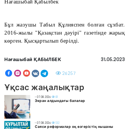
Нағашыбай Қабылбек
Бұл жазушы Табыл Құлияспен болған сұхбат. 
2016-жылы "Қазақстан дәуірі" газетінде жарық 
көрген. Қысқартылып берілді.
Нағашыбай ҚАБЫЛБЕК
31.05.2023
26257
Ұқсас жаңалықтар
- 07.08.2026
81
Экран алдындағы балалар
- 07.08.2026
132
Саяси реформалар оң өзгерістің нышаны