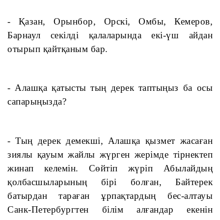
- Қазан, Орынбор, Орскі, Омбы, Кемеров, 
Барнаул секілді қалаларында екі-үш айдан 
отырып қайтқаным бар.
- Алашқа қатысты тың дерек таптыңыз ба осы 
сапарыңызда?
- Тың дерек демекші, Алашқа қызмет жасаған 
зиялы қауым жайлы жүрген жерімде тірнектеп 
жинап келемін. Сөйтіп жүріп Абылайдың 
қолбасшыларының бірі болған, Байтерек 
батырдан тараған ұрпақтардың бес-алтауы 
Санк-Петербургтен білім алғандар екенін 