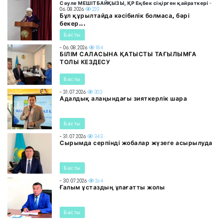
Сәуле МЕШІТБАЙҚЫЗЫ, ҚР Еңбек сіңірген қайраткері
-
06.08.2026
220
Бұл құрылтайда кәсібилік болмаса, бәрі
бекер...
Басты
- 06.08.2026
184
БІЛІМ САЛАСЫНА ҚАТЫСТЫ ТАҒЫЛЫМҒА
ТОЛЫ КЕЗДЕСУ
Басты
- 31.07.2026
303
Адалдық алаңындағы зияткерлік шара
Басты
- 31.07.2026
343
Сырымда серпінді жобалар жүзеге асырылуда
Басты
- 30.07.2026
264
Ғалым ұстаздың ұлағатты жолы
Басты