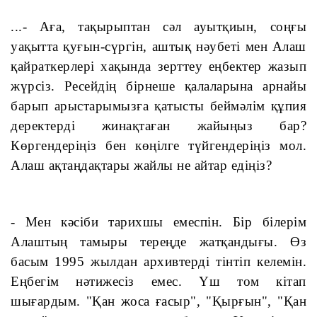
...- Аға, тақырыптан сәл ауытқиын, соңғы 
уақытта қуғын-сүргін, аштық нәубеті мен Алаш 
қайраткерлері хақында зерттеу еңбектер жазып 
жүрсіз. Ресейдің бірнеше қалаларына арнайы 
барып арыстарымызға қатысты беймәлім құпия 
деректерді жинақтаған жайыңыз бар? 
Көргендеріңіз бен көңілге түйгендеріңіз мол. 
Алаш ақтаңдақтары жайлы не айтар едіңіз?
- Мен кәсіби тарихшы емеспін. Бір білерім 
Алаштың тамыры тереңде жатқандығы. Өз 
басым 1995 жылдан архивтерді тінтіп келемін. 
Еңбегім нәтижесіз емес. Үш том кітап 
шығардым. "Қан жоса ғасыр", "Қырғын", "Қан 