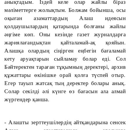
анықтадым. Іздей келе олар жайлы біраз 
мәліметтерге жолықтым. Болжам бойынша, осы 
оқыған азаматтардың Алаш идеясын 
қолдаушылардың қатарында болғаны жайлы 
әңгіме көп. Оны кезінде газет журналдарға 
жариялағандықтан қайталамай-ақ қояйын. 
Алашқа олардың сіңірген еңбегін бағаламай 
кету аруақтарын сыйламау болар еді. Сол 
Бәйтеректен тараған тұқымның деректері, архив 
құжаттары өкінішке орай қолға түспей отыр. 
Егер тауып жатсақ тың деректер болары анық. 
Солар секілді әлі күнге өз бағасын ала алмай 
жүргендер қанша.
- Алашты зерттеушілердің айтқандарына сенсек 