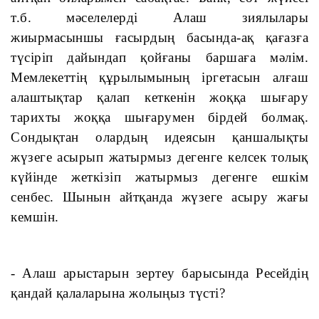
т.б. мәселелерді Алаш зиялылары 
жиырмасыншы ғасырдың басында-ақ қағазға 
түсіріп дайындап қойғаны баршаға мәлім. 
Мемлекеттің құрылымының іргетасын алғаш 
алаштықтар қалап кеткенін жоққа шығару 
тарихты жоққа шығарумен бірдей болмақ. 
Сондықтан олардың идеясын қаншалықты 
жүзеге асырып жатырмыз дегенге келсек толық 
күйінде жеткізіп жатырмыз дегенге ешкім 
сенбес. Шынын айтқанда жүзеге асыру жағы 
кемшін.
- Алаш арыстарын зертеу барысында Ресейдің 
қандай қалаларына жолыңыз түсті?