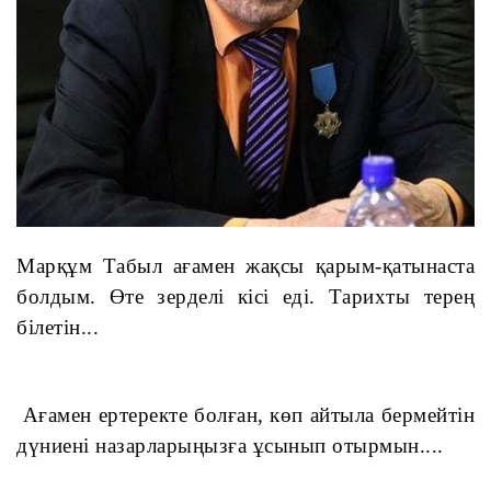
Марқұм Табыл ағамен жақсы қарым-қатынаста 
болдым. Өте зерделі кісі еді. Тарихты терең 
білетін...
 Ағамен ертеректе болған, көп айтыла бермейтін 
дүниені назарларыңызға ұсынып отырмын.... 