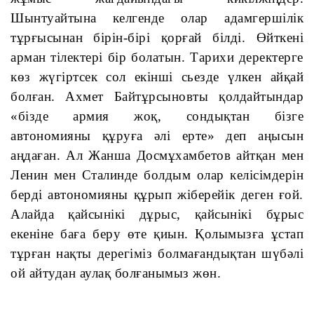
Шынтуайтына келгенде олар адамгершілік 
тұрғысынан бірін-бірі қорғай білді. Өйткені 
арман тілектері бір болатын. Тарихи деректерге 
көз жүгіртсек сол екінші сьезде үлкен айқай 
болған. Ахмет Байтұрсыновты қолдайтындар 
«бізде армия жоқ, сондықтан бізге 
автономияны құруға әлі ерте» деп аңысын 
аңдаған. Ал Жанша Досмұхамбетов айтқан мен 
Ленин мен Сталинде болдым олар келісімдерін 
берді автономияны құрып жіберейік деген ғой. 
Алайда қайсынікі дұрыс, қайсынікі бұрыс 
екеніне баға беру өте қиын. Қолымызға ұстап 
тұрған нақты дерегіміз болмағандықтан шүбәлі 
ой айтудан аулақ болғанымыз жөн.