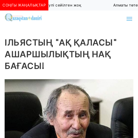
СОҢҒЫ ЖАҢАЛЫҚТАР
Алматыда көшкін қаупі сейілген жоқ
Алматы төтенше
ІЛЬЯСТЫҢ "АҚ ҚАЛАСЫ"
АШАРШЫЛЫҚТЫҢ НАҚ
БАҒАСЫ!