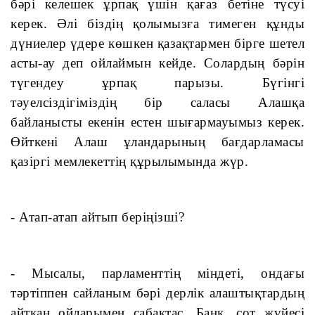
бәрі келешек ұрпақ үшін қағаз бетіне түсуі 
керек. Әлі біздің қолымызға тимеген құнды 
дүниелер үдере көшкен қазақтармен бірге шетел 
асты-ау деп ойлаймын кейде. Солардың бәрін 
түгендеу ұрпақ парызы. Бүгінгі 
тәуелсіздігіміздің бір саласы Алашқа 
байланысты екенін естен шығармауымыз керек. 
Өйткені Алаш ұландарының бағдарламасы 
қазіргі мемлекеттің құрылымында жүр.
- Атап-атап айтып беріңізші?
- Мысалы, парламенттің міндеті, ондағы 
тәртіппен сайланым бәрі дерлік алаштықтардың 
айтқан ойларымен сабақтас. Банк, сот жүйесі 