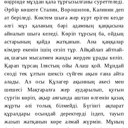
өңірінде мұздан қала тұрғызылғаны суреттеледі. 
Әрбір көшеге Сталин, Ворошилов, Калинин деп 
ат беріледі. Көктем шыға жер күрт еріген кезде 
әлгі мұз қаланың бәрі адамның қаңқасына 
айналып шыға келеді. Көріп тұрсың ба, ойдың 
астарының қайда жатқанын. Ана қаңқалар 
кімдер екенін ішің сезіп тұр. Айқайлап айтпай-
ақ шағын мысалмен жанды жерден ұрады келіп. 
Қарап тұрсаң Ілястың ойы Алаш қой. Мұндай 
сөзді тек ұлтын шексіз сүйген ақын ғана айта 
алады. Ал осы Құлагер ақынның әкесі мен 
шешесі Мақтаралға жер аударылып, қуғын 
сүргін көріп, ақыр аяғында аштан өлгенін қазақ 
жұрты әлі толық білмейді. Бүгінгі ақпарат 
құралдары осындай деректерді іздеп, тауып 
жазып жатқанын көре алмай жүрмін. Мұның 