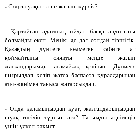
- Соңғы уақытта не жазып жүрсіз?
- Қартайған адамның ойдан басқа аңдитыны 
болмайды екен. Менікі де дәл сондай тіршілік. 
Қазақтың дүниеге келмеген сәбиге ат 
қоймайтыны сияқты менде жазып 
жатқандарымды атамай-ақ қояйын. Дүниеге 
шырылдап келіп жатса баспасөз құралдарынан 
аты-жөнімен таныса жатарсыздар.
- Онда қаламыңыздан қуат, жазғандарыңыздан 
шуақ төгіліп тұрсын аға? Татымды әңгімеңіз 
үшін үлкен рахмет.