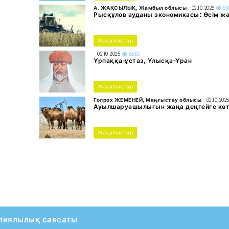
А. ЖАҚСЫЛЫҚ, Жамбыл облысы
- 02.10.2025
58
Рысқұлов ауданы экономикасы: Өсім жә
Жаңалықтар
- 02.10.2025
6653
Ұрпаққа-ұстаз, Ұлысқа-Ұран
Жаңалықтар
Голрох ЖЕМЕНЕЙ, Маңғыстау облысы
- 02.10.202
Ауылшаруашылығын жаңа деңгейге көт
Жаңалықтар
пиялылық саясаты