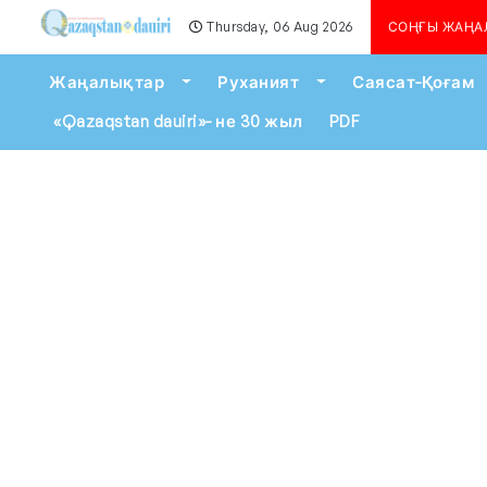
Thursday, 06 Aug 2026
Алматыда көшкін қау
СОҢҒЫ ЖАҢА
Toggle Dropdown
Toggle Dropdown
Жаңалықтар
Руханият
Саясат-Қоғам
«Qazaqstan dauiri»- не 30 жыл
PDF