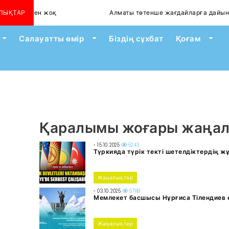
пі сейілген жоқ
ЛЫҚТАР
Алматы төтенше жағдайларға дайын б
Toggle Dropdown
Toggle Dropdown
Togg
Салауатты өмір
Біздің сұхбат
Қоғам
Қаралымы жоғары жаңа
- 15.10.2025
5243
Түркияда түрік текті шетелдіктердің 
Жаңалықтар
- 03.10.2025
5788
Мемлекет басшысы Нұрғиса Тілендиев 
Жаңалықтар