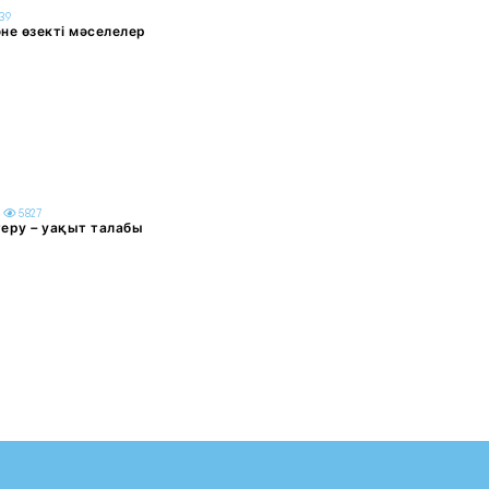
39
не өзекті мәселелер
5
5827
еру – уақыт талабы