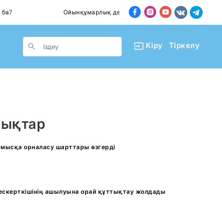
а?
Ойынқұмарлық дендеп барады
Пәте
le Dropdown
Кіру
Тіркелу
лықтар
жұмысқа орналасу шарттары өзгерді
ескерткішінің ашылуына орай құттықтау жолдады