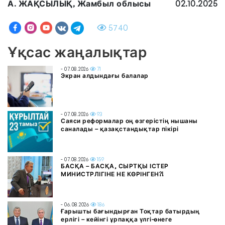
А. ЖАҚСЫЛЫҚ, Жамбыл облысы
02.10.2025
5740
Ұқсас жаңалықтар
- 07.08.2026
71
Экран алдындағы балалар
- 07.08.2026
93
Саяси реформалар оң өзгерістің нышаны
саналады – қазақстандықтар пікірі
- 07.08.2026
159
БАСҚА – БАСҚА, СЫРТҚЫ ІСТЕР
МИНИСТРЛІГІНЕ НЕ КӨРІНГЕН?!
- 06.08.2026
186
Ғарышты бағындырған Тоқтар батырдың
ерлігі – кейінгі ұрпаққа үлгі-өнеге