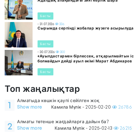
Адалдық алаңындағы зияткерлік шара
Басты
- 31.07.2026
336
Сырымда серпінді жобалар жүзеге асырылуда
Басты
- 30.07.2026
300
«Ауылдастармен бірлессек, атқарылмайтын іс
болмайды» дейді ауыл әкімі Марат Абдикаров
Басты
Топ жаңалықтар
Алматыда көшкін қаупі сейілген жоқ
1
Show more
Камила Мүлік - 2025-02-20
26786
Алматы төтенше жағдайларға дайын ба?
2
Show more
Камила Мүлік - 2025-02-13
26215