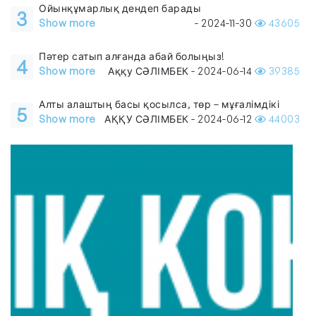
Ойынқұмарлық дендеп барады
3
Show more
- 2024-11-30
43605
Пәтер сатып алғанда абай болыңыз!
4
Show more
Аққу СӘЛІМБЕК - 2024-06-14
39385
Алты алаштың басы қосылса, төр – мұғалімдікі
5
Show more
АҚҚУ СӘЛІМБЕК - 2024-06-12
44003