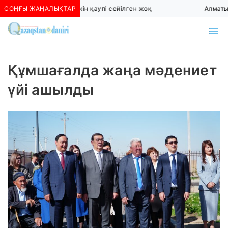
СОҢҒЫ ЖАҢАЛЫҚТАР
Алматыда көшкін қаупі сейілген жоқ
Алматы 
Құмшағалда жаңа мәдениет
үйі ашылды