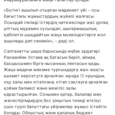
«Бүгінгі ашылып отырған мәдениет үйі – осы
бағыттағы жұмыстардың жүйелі жалғасы.
Осындай ілкімді істердің нәтижесінде жас ұрпақ
ұлттық мұрамен сусындап, шығармашылық
қабілетін шыңдайтын жаңа мүмкіндіктерге жол
ашылады деп сенемін», – деді ол.
Салтанатты шара барысында еңбек ардагері
Рахманбек Устаев ақ батасын беріп, аймақ
басшысымен бірге нысанның лентасын қиды.
Жаңа мәдени мекеме тұрғындарға жан-жақты
қызмет көрсетуге арналған: мұнда 12 орындық
оқу залы мен кітапхана, кітап сақтауға арналған
қойма бөлмесі және мәжіліс залы
қарастырылған. Сонымен қатар, балалар мен
жасөспірімдердің бос уақытын тиімді өткізуі
үшін түрлі бағыттағы үйірмелер жұмыс істейтін
болады. Облыстық және қалалық бюджет