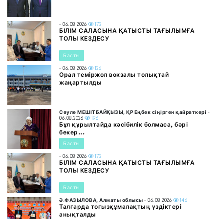
- 06.08.2026
172
БІЛІМ САЛАСЫНА ҚАТЫСТЫ ТАҒЫЛЫМҒА
ТОЛЫ КЕЗДЕСУ
Басты
- 06.08.2026
126
Орал теміржол вокзалы толықтай
жаңартылды
Сәуле МЕШІТБАЙҚЫЗЫ, ҚР Еңбек сіңірген қайраткері
-
06.08.2026
196
Бұл құрылтайда кәсібилік болмаса, бәрі
бекер...
Басты
- 06.08.2026
172
БІЛІМ САЛАСЫНА ҚАТЫСТЫ ТАҒЫЛЫМҒА
ТОЛЫ КЕЗДЕСУ
Басты
Ә.ФАЗЫЛОВА, Алматы облысы
- 06.08.2026
146
Талғарда тоғызқұмалақтың үздіктері
анықталды