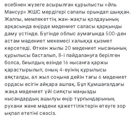
есебінен жүзеге асырылған құрылысты «Әль
Мансур» ЖШС мердігері сапалы орындап шыққан.
Жалпы, мемлекеттің жан-жақты қолдауының
арқасында өңірде мәдениет саласы қарқынды
даму үстінде. Бүгінде облыс аумағында 500-ден
астам мәдениет мекемесі халыққа қызмет
көрсетеді. Өткен жылы 20 мәдениет нысанының
құрылысы басталып, 8-і пайдалануға берілген
болса, биылдың өзінде 16 нысанға қаржы
қарастырылып, оның 4-еуінің құрылысы
аяқталды, ал жыл соңына дейін тағы 6 мәдениет
ордасы есігін айқара ашпақ. Бұл Құмшағалдағы
жаңа мәдениет үйі сияқты маңызды
нысандардың ашылуы өңір тұрғындарының
рухани және мәдени қажеттіліктерін өтеуге зор
ықпал ететіні сөзсіз.