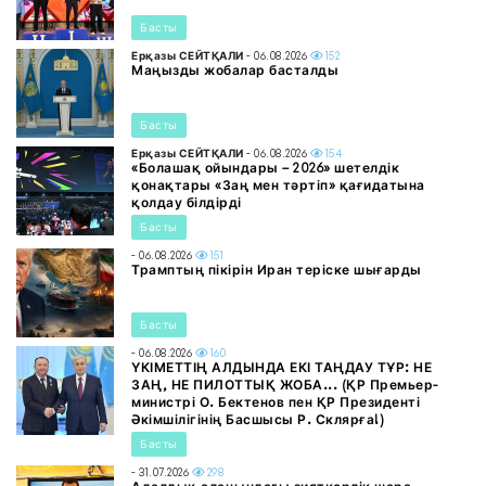
Басты
Ерқазы СЕЙТҚАЛИ
- 06.08.2026
152
Маңызды жобалар басталды
Басты
Ерқазы СЕЙТҚАЛИ
- 06.08.2026
154
«Болашақ ойындары – 2026» шетелдік
қонақтары «Заң мен тәртіп» қағидатына
қолдау білдірді
Басты
- 06.08.2026
151
Трамптың пікірін Иран теріске шығарды
Басты
- 06.08.2026
160
ҮКІМЕТТІҢ АЛДЫНДА ЕКІ ТАҢДАУ ТҰР: НЕ
ЗАҢ, НЕ ПИЛОТТЫҚ ЖОБА... (ҚР Премьер-
министрі О. Бектенов пен ҚР Президенті
Әкімшілігінің Басшысы Р. Склярға!)
Басты
- 31.07.2026
298