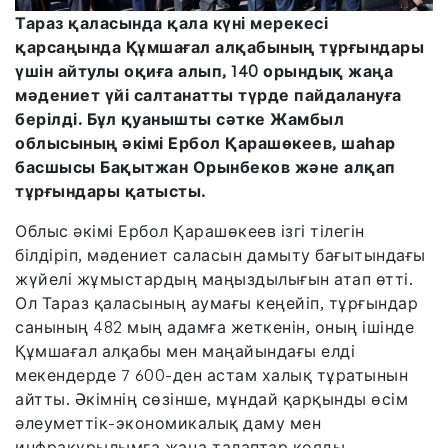
Тараз қаласында қала күні мерекесі
қарсаңында Құмшағал алқабының тұрғындары
үшін айтулы оқиға алып, 140 орындық жаңа
мәдениет үйі салтанатты түрде пайдалануға
берілді. Бұл қуанышты сәтке Жамбыл
облысының әкімі Ербол Қарашөкеев, шаһар
басшысы Бақытжан Орынбеков және алқап
тұрғындары қатысты.
Облыс әкімі Ербол Қарашөкеев ізгі тілегін
білдіріп, мәдениет саласын дамыту бағытындағы
жүйелі жұмыстардың маңыздылығын атап өтті.
Ол Тараз қаласының аумағы кеңейіп, тұрғындар
санының 482 мың адамға жеткенін, оның ішінде
Құмшағал алқабы мен маңайындағы елді
мекендерде 7 600-ден астам халық тұратынын
айтты. Әкімнің сөзінше, мұндай қарқынды өсім
әлеуметтік-экономикалық даму мен
инфрақұрылымға жаңа талаптар қояды.