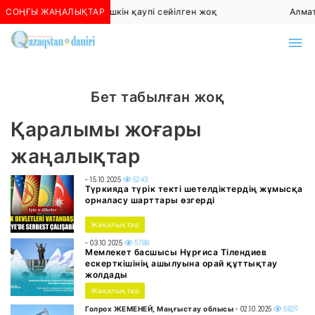
СОҢҒЫ ЖАҢАЛЫҚТАР
Алматыда көшкін қаупі сейілген жоқ
Алмат
Бет табылған жоқ
Қаралымы жоғары
жаңалықтар
- 15.10.2025
5243
Түркияда түрік текті шетелдіктердің жұмысқа
орналасу шарттары өзгерді
Жаңалықтар
- 03.10.2025
5788
Мемлекет басшысы Нұрғиса Тілендиев
ескерткішінің ашылуына орай құттықтау
жолдады
Жаңалықтар
Голрох ЖЕМЕНЕЙ, Маңғыстау облысы
- 02.10.2025
5829