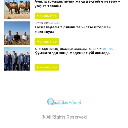
Ауылшаруашылығын жаңа деңгейге көтеру –
уақыт талабы
Жаңалықтар
- 02.10.2025
5781
Тасқаладағы тіршілік табысты істермен
жалғасуда
Жаңалықтар
А. ЖАҚСЫЛЫҚ, Жамбыл облысы
- 02.10.2025
5715
Құмшағалда жаңа мәдениет үйі ашылды
Жаңалықтар
© All Rights Reserved