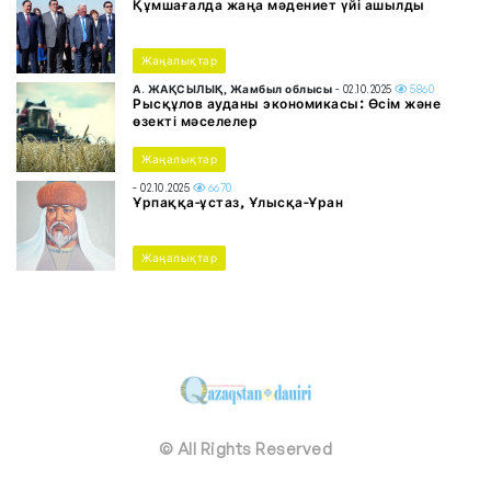
Құмшағалда жаңа мәдениет үйі ашылды
Жаңалықтар
А. ЖАҚСЫЛЫҚ, Жамбыл облысы
- 02.10.2025
5860
Рысқұлов ауданы экономикасы: Өсім және
өзекті мәселелер
Жаңалықтар
- 02.10.2025
6670
Ұрпаққа-ұстаз, Ұлысқа-Ұран
Жаңалықтар
© All Rights Reserved