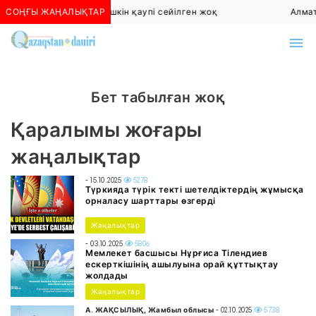
СОҢҒЫ ЖАҢАЛЫҚТАР
Алматыда көшкін қаупі сейілген жоқ
Алмат
Бет табылған жоқ
Қаралымы жоғары
жаңалықтар
- 15.10.2025
5278
Түркияда түрік текті шетелдіктердің жұмысқа
орналасу шарттары өзгерді
Жаңалықтар
- 03.10.2025
5806
Мемлекет басшысы Нұрғиса Тілендиев
ескерткішінің ашылуына орай құттықтау
жолдады
Жаңалықтар
А. ЖАҚСЫЛЫҚ, Жамбыл облысы
- 02.10.2025
5738