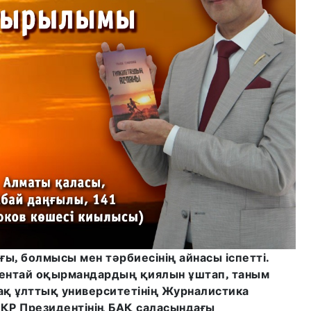
ғы, болмысы мен тәрбиесінің айнасы іспетті.
кентай оқырмандардың қиялын ұштап, таным
ақ ұлттық университетінің Журналистика
 ҚР Президентінің БАҚ саласындағы