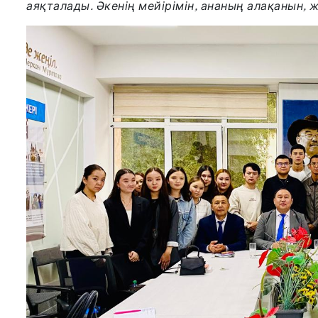
аяқталады. Әкенің мейірімін, ананың алақанын, 