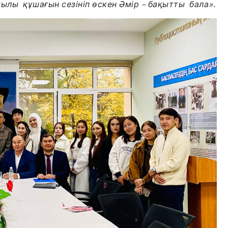
жылы құшағын сезініп өскен Әмір – бақытты бала».