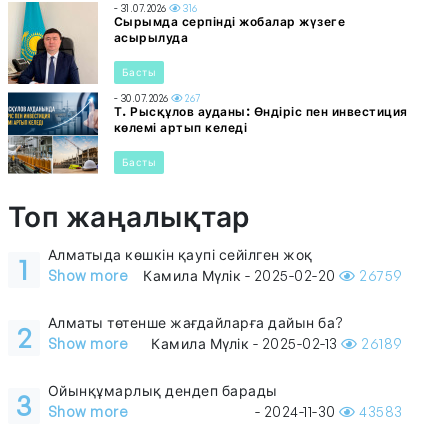
- 31.07.2026
316
Сырымда серпінді жобалар жүзеге
асырылуда
Басты
- 30.07.2026
267
Т. Рысқұлов ауданы: Өндіріс пен инвестиция
көлемі артып келеді
Басты
Топ жаңалықтар
Алматыда көшкін қаупі сейілген жоқ
1
Show more
Камила Мүлік - 2025-02-20
26759
Алматы төтенше жағдайларға дайын ба?
2
Show more
Камила Мүлік - 2025-02-13
26189
Ойынқұмарлық дендеп барады
3
Show more
- 2024-11-30
43583