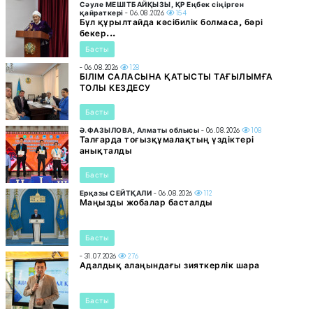
Сәуле МЕШІТБАЙҚЫЗЫ, ҚР Еңбек сіңірген
қайраткері
- 06.08.2026
154
Бұл құрылтайда кәсібилік болмаса, бәрі
бекер...
Басты
- 06.08.2026
128
БІЛІМ САЛАСЫНА ҚАТЫСТЫ ТАҒЫЛЫМҒА
ТОЛЫ КЕЗДЕСУ
Басты
Ә.ФАЗЫЛОВА, Алматы облысы
- 06.08.2026
108
Талғарда тоғызқұмалақтың үздіктері
анықталды
Басты
Ерқазы СЕЙТҚАЛИ
- 06.08.2026
112
Маңызды жобалар басталды
Басты
- 31.07.2026
276
Адалдық алаңындағы зияткерлік шара
Басты