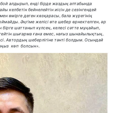
бой алдырып, енді бірде жаздың аптабында
ы келбетін бейнелейтін иісін де сезінгендей
мен өмірге деген көзқарасы, бала жүрегінің
оймайды. Әңгіме желісі өте шебер өрнектелген, әр
ен бірге шаттанып күлсең, келесі сәтте мұңайып,
ттейтін шығарма ғана емес, нағыз шынайылықтың,
ісі. Автордың шеберлігіне тәнті болдым. Осындай
ңыз көп болсын».