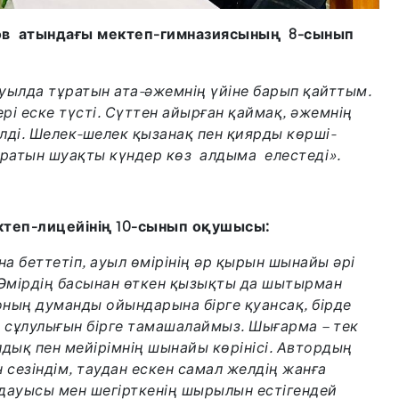
нов атындағы мектеп-гимназиясының 8-сынып
уылда тұратын ата-әжем­нің үйіне барып қайттым.
рі еске түсті. Сүттен айырған қаймақ, әжемнің
елді. Шелек-шелек қызанақ пен қиярды көрші-
ыратын шуақты күндер көз алдыма елестеді».
ктеп-лицейінің 10-сынып оқушысы:
а беттетіп, ауыл өмірінің әр қырын шынайы әрі
ы Әмірдің басынан өткен қызықты да шытырман
оның думанды ойындарына бірге қуансақ, бірде
п сұлулығын бірге тамашалаймыз. Шығарма – тек
алдық пен мейірімнің шынайы көрінісі. Автор­дың
 сезіндім, таудан ескен самал желдің жанға
дауысы мен шегірткенің шырылын естігендей