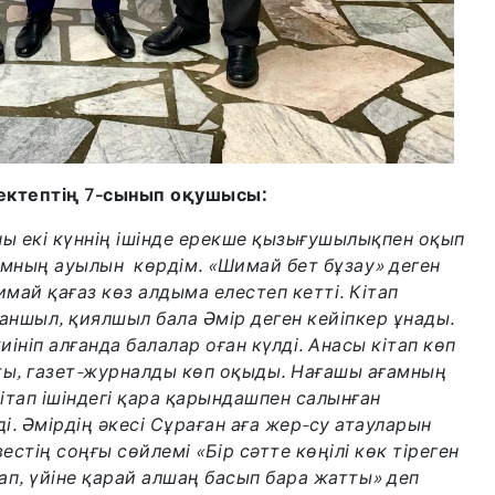
ектептің 7-сынып оқушысы:
ны екі күннің ішінде ерекше қызығушылықпен оқып
амның ауылын көрдім. «Шимай бет бұзау» деген
шимай қағаз көз алдыма елестеп кетті. Кітап
аншыл, қиялшыл бала Әмір деген кейіпкер ұнады.
ініп алғанда балалар оған күлді. Анасы кітап көп
пты, газет-журналды көп оқыды. Нағашы ағамның
ітап ішіндегі қара қарындашпен салынған
і. Әмірдің әкесі Сұраған аға жер-су атауларын
вестің соңғы сөйлемі «Бір сәтте көңілі көк тіреген
п, үйіне қарай алшаң басып бара жатты» деп