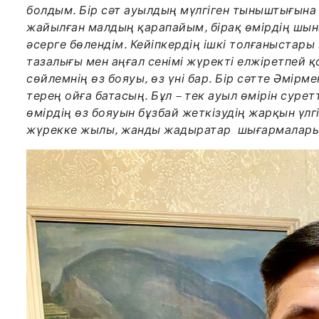
болдым. Бір сәт ауылдың мүлгіген тыныштығына 
жайылған малдың қарапайым, бірақ өмірдің шынай
әсерге бөлендім. Кейіпкердің ішкі толғаныстары 
тазалығы мен аңғал сенімі жүректі елжіретпей қ
сөйлемнің өз бояуы, өз үні бар. Бір сәтте Әмірм
терең ойға батасың. Бұл – тек ауыл өмірін суре
өмірдің өз боя­уын бұзбай жеткізудің жарқын үлг
жүрекке жылы, жанды жадыратар шығармалары