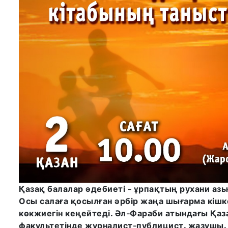
Қазақ балалар әдебиеті - ұрпақтың рухани азы
Осы салаға қосылған әрбір жаңа шығарма кіш
көкжиегін кеңейтеді. Әл-Фараби атындағы Қаз
факультетінде журналист-публицист, жазушы,