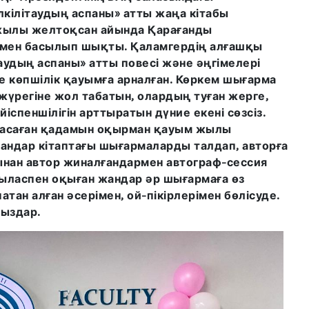
кілітаудың аспаны» атты жаңа кітабы
 жылы желтоқсан айында Қарағанды
намен басылып шықты. Қаламгердің алғашқы
удың аспаны» атты повесі және әңгімелері
е көпшілік қауымға арналған. Көркем шығарма
жүрегіне жол табатын, олардың туған жерге,
іспеншілігін арттыратын дүние екені сөзсіз.
жасаған қадамын оқырман қауым жылы
дар кітаптағы шығармаларды талдап, авторға
ынан автор жиналғандармен автограф-сессия
ыласпен оқыған жандар әр шығармаға өз
атан алған әсерімен, ой-пікірлерімен бөлісуде.
ңыздар.