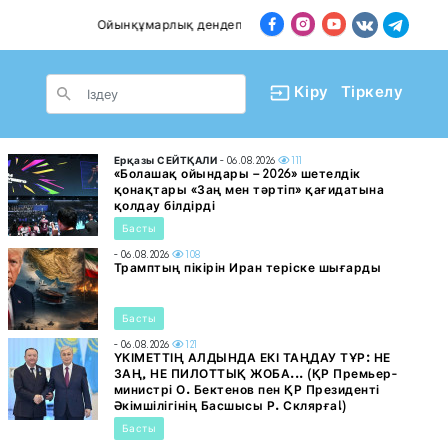
ынқұмарлық дендеп барады
Пәтер сатып алғанда аба
le Dropdown
Кіру
Тіркелу
Ерқазы СЕЙТҚАЛИ
- 06.08.2026
111
«Болашақ ойындары – 2026» шетелдік
қонақтары «Заң мен тәртіп» қағидатына
қолдау білдірді
Басты
- 06.08.2026
108
Трамптың пікірін Иран теріске шығарды
Басты
- 06.08.2026
121
ҮКІМЕТТІҢ АЛДЫНДА ЕКІ ТАҢДАУ ТҰР: НЕ
ЗАҢ, НЕ ПИЛОТТЫҚ ЖОБА... (ҚР Премьер-
министрі О. Бектенов пен ҚР Президенті
Әкімшілігінің Басшысы Р. Склярға!)
Басты