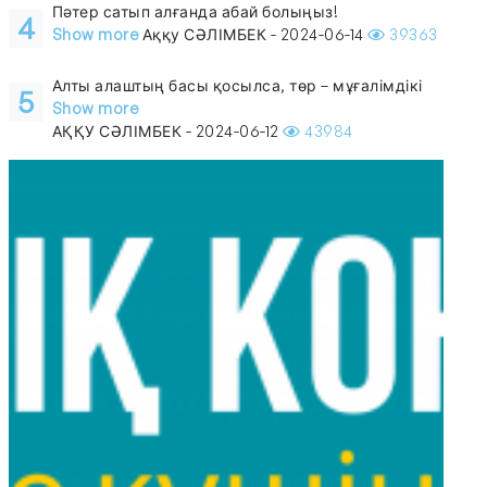
Пәтер сатып алғанда абай болыңыз!
4
Show more
Аққу СӘЛІМБЕК - 2024-06-14
39363
Алты алаштың басы қосылса, төр – мұғалімдікі
5
Show more
АҚҚУ СӘЛІМБЕК - 2024-06-12
43984