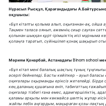
Нұрасыл Рысқұл, Қарағандыдағы А.Бай­тұрсы
оқушысы:
«Бұл кітапты қолыма алып, оқығаннан-ақ, ойша а
Таңмен таласа оянып, әжемнің сиыр сауған сәтте
қолынан шыққан құрт-ірімшіктің иісі мұрныма к
қолаңға таратып, сүйіншілеп қонақ шақырып от
Мәриям Қонарбай, Астанадағы Binom school ме
«Бұл кітап мені балалық шақтың тұнық тұңғиығын
әсерлі бейнеледі. Басты кейіпкер – ауыл балас
оқиғалары оқырманды еріксіз жетелейді. Бірде 
кең даланың құшағына еніп, табиғаттың ғажа­йы
оқиғалар тізбегі ғана емес, адамгершіліктің, ад
қаламы арқылы мен көкмайса шөптің жұпар иісін
жайлы лебін аңғардым, маңыраған қозы-лақтың 