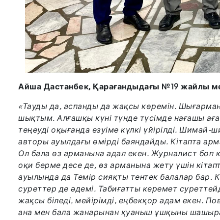
Айша Дастанбек, Қарағандыдағы №19 жайлы м
«Тауды да, аспанды да жақсы көремін. Шығарма
шықтым. Ал­ғашқы күні түнде түсімде нағашы ағ
теңеуді оқығанда езуіме күлкі үйіріл­ді. Шимай-
авторы ауылдағы өмірді баяндайды. Кітапта арм
Ол бала өз арманына адал екен. Журналист боп ки
оқи берме десе де, өз арманына жету үшін кіта
ауылында да Темір сияқты тентек балалар бар. К
суреттер де әдемі. Табиғатты керемет суреттейд
жақсы біледі, мейі­рімді, еңбекқор адам екен. По
ана мен бала жана­рынан қуаныш ұшқыны шашыра