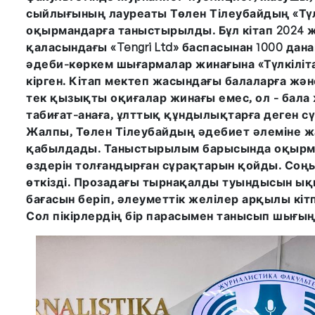
сыйлығының лауреаты Төлен Тілеубайдың «Түл
оқырмандарға таныстырылды. Бұл кітап 2024
қаласындағы «Tengri Ltd» баспасынан 1000 да
әдеби-көркем шығармалар жинағына «Түлкіліта
кірген. Кітап мектеп жасындағы балаларға жән
тек қызықты оқиғалар жинағы емес, ол - бала 
табиғат-анаға, ұлттық құндылықтарға деген сүй
Жалпы, Төлен Тілеубайдың әдебиет әлеміне 
қабылдады. Таныстырылым барысында оқырман
өздерін толғандырған сұрақтарын қойды. Соң
өткізді. Прозадағы тырнақалды туындысын ық
бағасын беріп, әлеуметтік желілер арқылы кітп
Сол пікірлердің бір парасымен танысып шығы