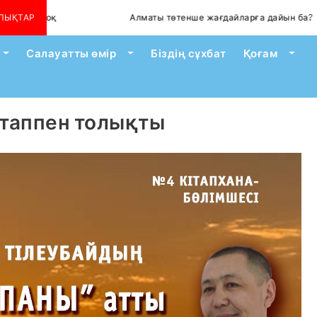
ЛЫҚТАР
Алматы төтенше жағдайларға дайын ба?
Ой
Toggle Dropdown
Toggle Dropdown
Togg
Салауатты өмір
Біздің сұхбат
Қоғам
кітаппен толықты