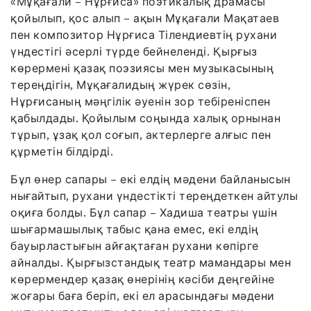
«Мұқағали – Нұрғиса» поэтикалық драмасы
қойылып, қос алып – ақын Мұқағали Мақатаев
пен композитор Нұрғиса Тілендиевтің рухани
үндестігі әсерлі түрде бейнеленді. Қырғыз
көрермені қазақ поэзиясы мен музыкасының
тереңдігін, Мұқағалидың жүрек сөзін,
Нұрғисаның мәңгілік әуенін зор тебіреніспен
қабылдады. Қойылым соңында халық орнынан
тұрып, ұзақ қол соғып, актерлерге алғыс пен
құрметін білдірді.
Бұл өнер сапары – екі елдің мәдени байланысын
нығайтып, рухани үндестікті тереңдеткен айтулы
оқиға болды. Бұл сапар – Хадиша театры үшін
шығармашылық табыс қана емес, екі елдің
бауырластығын айғақтаған рухани көпірге
айналды. Қырғызстандық театр мамандары мен
көрермендер қазақ өнерінің кәсіби деңгейіне
жоғары баға беріп, екі ел арасындағы мәдени