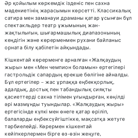
Әр қойылым көркемдік ізденіс пен сахна
мәдениетінің жарасымын көрсетті. Классикалық
сатира мен заманауи драманы қатар ұсынған бұл
спектакльдер театр ұжымының жан-
жақтылығын, шығармашылық диапазонының
кеңдігін және көрерменмен рухани байланыс
орната білу қабілетін айқындады.
Кішкентай көрерменге арналған «Жалқаудың
жыры» мен «Мен чемпион боламын» ертегілері
гастрольдік сапардың ерекше бөлігіне айналды.
Бұл ертегілер – жас ұрпаққа еңбекқорлық,
адалдық, достық пен табандылық сияқты
қасиеттерді сахна тілімен ұғындырған, көңілді
әрі мазмұнды туындылар. «Жалқаудың жыры»
ертегісінде күлкі мен өнеге қатар өріліп,
балаларды еңбексүйгіштікке, мақсатқа жетуге
тәрбиелейді. Көрермен кішкентай
кейіпкерлермен бірге өз-өзін жеңуге,