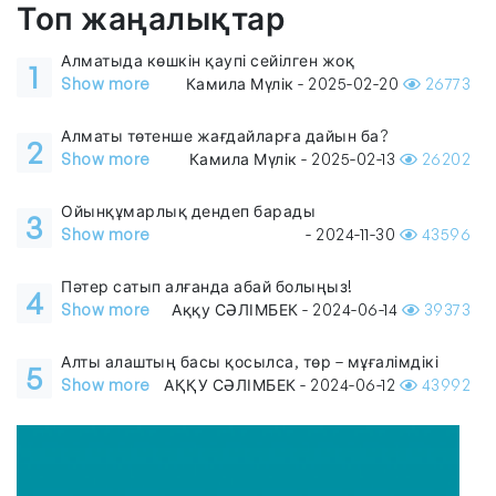
Топ жаңалықтар
Алматыда көшкін қаупі сейілген жоқ
1
Show more
Камила Мүлік - 2025-02-20
26773
Алматы төтенше жағдайларға дайын ба?
2
Show more
Камила Мүлік - 2025-02-13
26202
Ойынқұмарлық дендеп барады
3
Show more
- 2024-11-30
43596
Пәтер сатып алғанда абай болыңыз!
4
Show more
Аққу СӘЛІМБЕК - 2024-06-14
39373
Алты алаштың басы қосылса, төр – мұғалімдікі
5
Show more
АҚҚУ СӘЛІМБЕК - 2024-06-12
43992