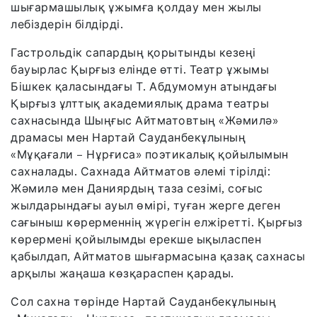
шығармашылық ұжымға қолдау мен жылы
лебіздерін білдірді.
Гастрольдік сапардың қорытынды кезеңі
бауырлас Қырғыз елінде өтті. Театр ұжымы
Бішкек қаласындағы Т. Абдумомун атындағы
Қырғыз ұлттық академиялық драма театры
сахнасында Шыңғыс Айтматовтың «Жәмилә»
драмасы мен Нартай Сауданбекұлының
«Мұқағали – Нұрғиса» поэтикалық қойылымын
сахналады. Сахнада Айтматов әлемі тірілді:
Жәмилә мен Даниярдың таза сезімі, соғыс
жылдарындағы ауыл өмірі, туған жерге деген
сағыныш көрерменнің жүрегін елжіретті. Қырғыз
көрермені қойылымды ерекше ықыласпен
қабылдап, Айтматов шығармасына қазақ сахнасы
арқылы жаңаша көзқараспен қарады.
Сол сахна төрінде Нартай Сауданбекұлының