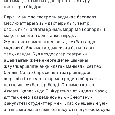
ынтымақтастықты одан әрі жалғастыру
ниеттерін білдірді.
Барлық өңірде гастроль алдында баспасөз
мәслихаттары ұйымдастырылып, театр
басшылығы алдағы қойылымдар мен сапардың
мақсат-міндеттерін таныстырды.
Журналистермен өткен ашық сұхбаттарда
мәдени байланыстардың жаңа бағыттары
талқыланды. Бұл кездесулер театрдың
ашықтығын және өнерге деген шынайы
жауапкершілігін айқындаған маңызды сәттер
болды. Сапар барысында театр өкілдері
жергілікті телеарналар мен радиохабарларға
қатысып, сұхбаттар берді. Сонымен қатар,
Алматы қаласында Т. Жүргенов атындағы Қазақ
ұлттық өнер академиясының «Өнертану»
факультеті студенттерімен «Жас сыншының үні»
атты шығармашылық кездесу өтті. Бұл басқосуда