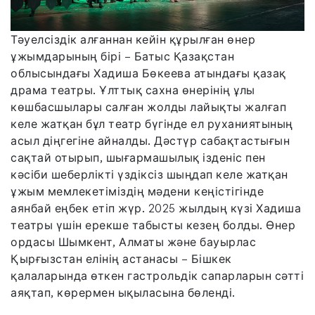
Тәуелсіздік алғаннан кейін құрылған өнер
ұжымдарының бірі – Батыс Қазақстан
облысындағы Хадиша Бөкеева атындағы қазақ
драма театры. Ұлттық сахна өнерінің ұлы
көшбасшылары салған жолды лайықты жалғап
келе жатқан бұл театр бүгінде ел руханиятының
асыл діңгегіне айналды. Дәстүр сабақтастығын
сақтай отырып, шығармашылық ізденіс пен
кәсіби шеберлікті үздіксіз шыңдап келе жатқан
ұжым мемлекетіміздің мәдени кеңістігінде
аянбай еңбек етіп жүр. 2025 жылдың күзі Хадиша
театры үшін ерекше табысты кезең болды. Өнер
ордасы Шымкент, Алматы және бауырлас
Қырғызстан елінің астанасы – Бішкек
қалаларында өткен гастрольдік сапарларын сәтті
аяқтап, көрермен ықыласына бөленді.