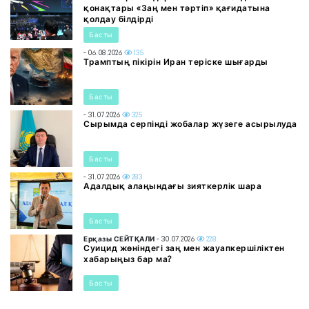
қонақтары «Заң мен тәртіп» қағидатына
қолдау білдірді
Басты
- 06.08.2026
135
Трамптың пікірін Иран теріске шығарды
Басты
- 31.07.2026
325
Сырымда серпінді жобалар жүзеге асырылуда
Басты
- 31.07.2026
283
Адалдық алаңындағы зияткерлік шара
Басты
Ерқазы СЕЙТҚАЛИ
- 30.07.2026
228
Суицид жөніндегі заң мен жауапкершіліктен
хабарыңыз бар ма?
Басты