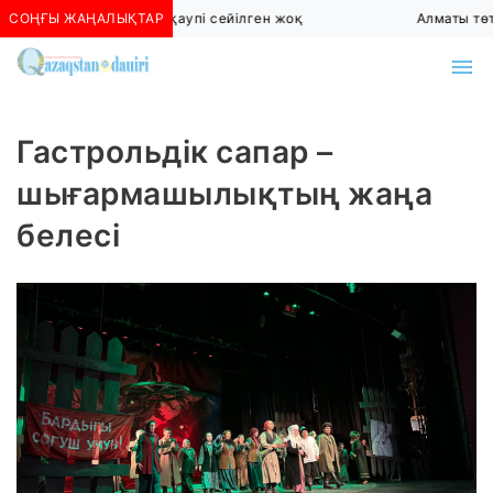
СОҢҒЫ ЖАҢАЛЫҚТАР
Алматыда көшкін қаупі сейілген жоқ
Алматы төтен
Гастрольдік сапар –
шығармашылықтың жаңа
белесі