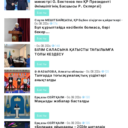
министрі О. Бектенов пен ҚР Президенті
Әкімшілігінің Басшысы Р. Склярға!)
Басты
Сәуле МЕШІТБАЙҚЫЗЫ, ҚР Еңбек сіңірген қайраткері
-
06.08.2026
176
Бұл құрылтайда кәсібилік болмаса, бәрі
бекер...
Басты
- 06.08.2026
148
БІЛІМ САЛАСЫНА ҚАТЫСТЫ ТАҒЫЛЫМҒА
ТОЛЫ КЕЗДЕСУ
Басты
Ә.ФАЗЫЛОВА, Алматы облысы
- 06.08.2026
125
Талғарда тоғызқұмалақтың үздіктері
анықталды
Басты
Ерқазы СЕЙТҚАЛИ
- 06.08.2026
130
Маңызды жобалар басталды
Басты
Ерқазы СЕЙТҚАЛИ
- 06.08.2026
135
«Болашақ ойындары – 2026» шетелдік