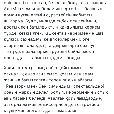
еріншектікті тастап, белсенді болуға талпынады.
Ал «Мен чемпион боламын» ертегісі – баланың
арман қуған әлемін суреттейтін шабытты
шығарма. Бұл туындыда еңбек пен сенімнің,
достық пен батылдықтың құндылығы көркем
түрде жеткізілген. Кішкентай көрерменнің шат
күлкісі, сахнадағы кейіпкерлермен бірге
әсерленіп, олардың тағдырын бірге сезінуі
театрдың балалармен рухани байланысын
орнатудағы табысты қадамы болды.
Хадиша театрының әрбір қойылымы – тек
сахналық өнер ғана емес, қоғам мен адам
жанына бағытталған терең ойдың айғағы.
«Ревизор» мен «Сені сағындым» спектакльдері
соның жарқын дәлелі болып, көрерменнің ыстық
ықыласына бөленді. Аталған қойылымдардың
авторлары мен режиссерлері де театрсүйер
қауыммен бірге залдан тамашалап,