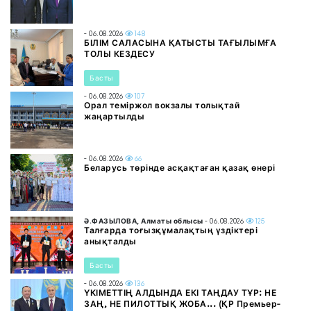
- 06.08.2026
148
БІЛІМ САЛАСЫНА ҚАТЫСТЫ ТАҒЫЛЫМҒА
ТОЛЫ КЕЗДЕСУ
Басты
- 06.08.2026
107
Орал теміржол вокзалы толықтай
жаңартылды
- 06.08.2026
66
Беларусь төрінде асқақтаған қазақ өнері
Ә.ФАЗЫЛОВА, Алматы облысы
- 06.08.2026
125
Талғарда тоғызқұмалақтың үздіктері
анықталды
Басты
- 06.08.2026
136
ҮКІМЕТТІҢ АЛДЫНДА ЕКІ ТАҢДАУ ТҰР: НЕ
ЗАҢ, НЕ ПИЛОТТЫҚ ЖОБА... (ҚР Премьер-