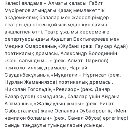
Келесі аялдама – Алматы қаласы. Ғабит
Мүсірепов атындағы Қазақ мемлекеттік
академиялық балалар мен жасөспірімдер
театрында өткен қойылымдар күн сайын
аншлагпен өтті. Театр ұжымы көрерменге
репертуарындағы Ақұштап Бақтыгереева мен
Мәдина Омарованың «Жұбан» (реж. Гаухар Адай)
поэтикалық драмасы, Александр Володиннің
«Сені сағындым…» (реж. Алмат Шарипов)
психологиялық драмасы, Нартай
Сауданбекұлының «Мұқағали – Нұрғиса» (реж.
Нұрлан Жұманиязов) поэтикалық драмасы,
Николай Гогольдің «Ревизор» (реж. Даняр
Базарқұлов) комедиясы, балалар үшін Айдана
Аламанның «Жалқаудың жыры» (реж. Ринат
Сабырғалиев) және Оспанхан Әубәкіровтің «Мен
чемпион боламын» (реж. Самал Әбуов) ертегілері
сынды таңдаулы туындыларын ұсынды.