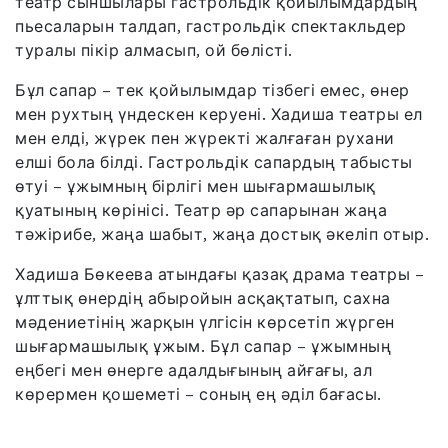
театр сыншылары гастрольдік қойылымдардың
пьесаларын талдап, гастрольдік спектакльдер
туралы пікір алмасып, ой бөлісті.
Бұл сапар – тек қойылымдар тізбегі емес, өнер
мен рухтың үндескен керуені. Хадиша театры ел
мен елді, жүрек пен жүректі жалғаған рухани
елші бола білді. Гастрольдік сапардың табысты
өтуі – ұжымның бірлігі мен шығармашылық
қуатының көрінісі. Театр әр сапарынан жаңа
тәжірибе, жаңа шабыт, жаңа достық әкеліп отыр.
Хадиша Бөкеева атындағы қазақ драма театры –
ұлттық өнердің абыройын асқақтатып, сахна
мәдениетінің жарқын үлгісін көрсетіп жүрген
шығармашылық ұжым. Бұл сапар – ұжымның
еңбегі мен өнерге адалдығының айғағы, ал
көрермен қошеметі – соның ең әділ бағасы.