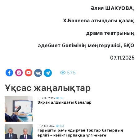
Әлия ШАКУОВА,
Х.Бөкеева атындағы қазақ
драма театрының
әдебиет бөлімінің меңгерушісі, БҚО
07.11.2025
575
Ұқсас жаңалықтар
- 07.08.2026
53
Экран алдындағы балалар
- 06.08.2026
161
Ғарышты бағындырған Тоқтар батырдың
ерлігі – кейінгі ұрпаққа үлгі-өнеге