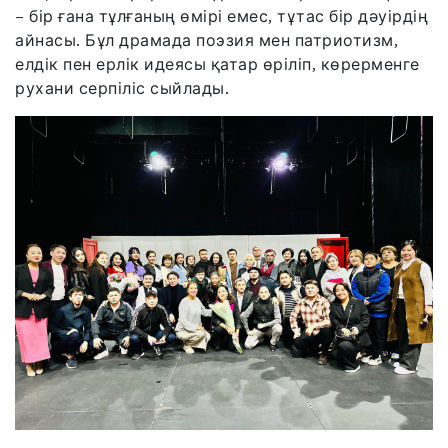
– бір ғана тұлғаның өмірі емес, тұтас бір дәуірдің
айнасы. Бұл драмада поэзия мен патриотизм,
елдік пен ерлік идеясы қатар өріліп, көрерменге
рухани серпіліс сыйлады.