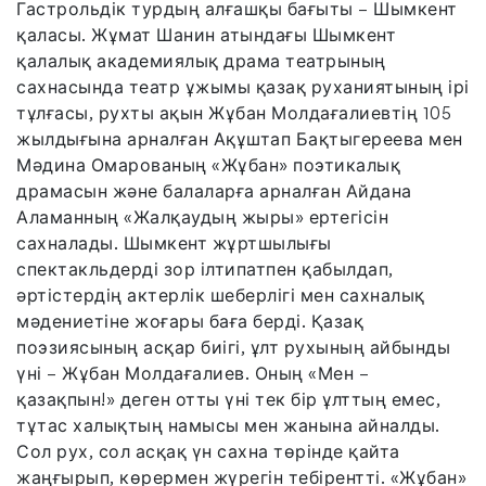
Гастрольдік турдың алғашқы бағыты – Шымкент
қаласы. Жұмат Шанин атындағы Шымкент
қалалық академиялық драма театрының
сахнасында театр ұжымы қазақ руханиятының ірі
тұлғасы, рухты ақын Жұбан Молдағалиевтің 105
жылдығына арналған Ақұштап Бақтыгереева мен
Мәдина Омарованың «Жұбан» поэтикалық
драмасын және балаларға арналған Айдана
Аламанның «Жалқаудың жыры» ертегісін
сахналады. Шымкент жұртшылығы
спектакльдерді зор ілтипатпен қабылдап,
әртістердің актерлік шеберлігі мен сахналық
мәдениетіне жоғары баға берді. Қазақ
поэзиясының асқар биігі, ұлт рухының айбынды
үні – Жұбан Молдағалиев. Оның «Мен –
қазақпын!» деген отты үні тек бір ұлттың емес,
тұтас халықтың намысы мен жанына айналды.
Сол рух, сол асқақ үн сахна төрінде қайта
жаңғырып, көрермен жүрегін тебірентті. «Жұбан»