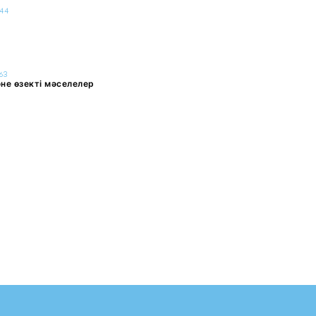
44
ы
63
не өзекті мәселелер