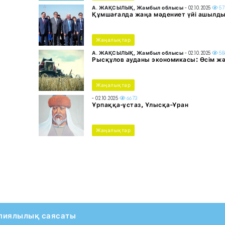
А. ЖАҚСЫЛЫҚ, Жамбыл облысы
- 02.10.2025
57
Құмшағалда жаңа мәдениет үйі ашылд
Жаңалықтар
А. ЖАҚСЫЛЫҚ, Жамбыл облысы
- 02.10.2025
58
Рысқұлов ауданы экономикасы: Өсім жә
Жаңалықтар
- 02.10.2025
6673
Ұрпаққа-ұстаз, Ұлысқа-Ұран
Жаңалықтар
пиялылық саясаты