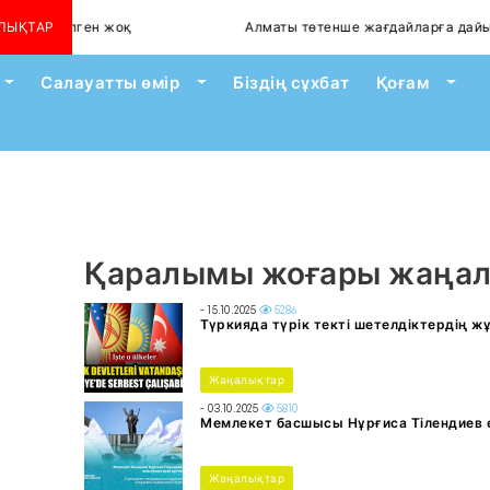
упі сейілген жоқ
ЛЫҚТАР
Алматы төтенше жағдайларға дайын
Toggle Dropdown
Toggle Dropdown
Togg
Салауатты өмір
Біздің сұхбат
Қоғам
Қаралымы жоғары жаңа
- 15.10.2025
5286
Түркияда түрік текті шетелдіктердің 
Жаңалықтар
- 03.10.2025
5810
Мемлекет басшысы Нұрғиса Тілендиев 
Жаңалықтар