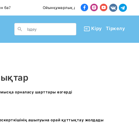
 ба?
Ойынқұмарлық дендеп барады
Пәт
le Dropdown
Кіру
Тіркелу
лықтар
жұмысқа орналасу шарттары өзгерді
ескерткішінің ашылуына орай құттықтау жолдады