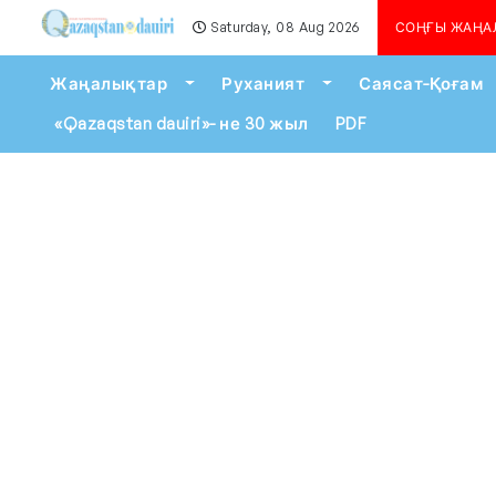
Saturday, 08 Aug 2026
Алматыда көшкін қа
СОҢҒЫ ЖАҢА
Toggle Dropdown
Toggle Dropdown
Жаңалықтар
Руханият
Саясат-Қоғам
«Qazaqstan dauiri»- не 30 жыл
PDF