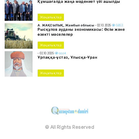
Құмшағалда жаңа мәдениет үйі ашылды
Жаңалықтар
А. ЖАҚСЫЛЫҚ, Жамбыл облысы
- 02.10.2025
5853
Рысқұлов ауданы экономикасы: Өсім және
өзекті мәселелер
Жаңалықтар
- 02.10.2025
6664
Ұрпаққа-ұстаз, Ұлысқа-Ұран
Жаңалықтар
© All Rights Reserved