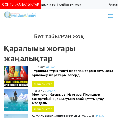
СОҢҒЫ ЖАҢАЛЫҚТАР
Алматыда көшкін қаупі сейілген жоқ
Алмат
Бет табылған жоқ
Қаралымы жоғары
жаңалықтар
- 15.10.2025
5266
Түркияда түрік текті шетелдіктердің жұмысқа
орналасу шарттары өзгерді
Жаңалықтар
- 03.10.2025
5798
Мемлекет басшысы Нұрғиса Тілендиев
ескерткішінің ашылуына орай құттықтау
жолдады
Жаңалықтар
А. ЖАҚСЫЛЫҚ, Жамбыл облысы
- 02.10.2025
5730