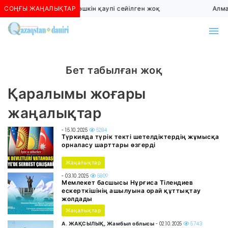
СОҢҒЫ ЖАҢАЛЫҚТАР
Алматыда көшкін қаупі сейілген жоқ
Алма
Бет табылған жоқ
Қаралымы жоғары
жаңалықтар
- 15.10.2025
5284
Түркияда түрік текті шетелдіктердің жұмысқа
орналасу шарттары өзгерді
Жаңалықтар
- 03.10.2025
5809
Мемлекет басшысы Нұрғиса Тілендиев
ескерткішінің ашылуына орай құттықтау
жолдады
Жаңалықтар
А. ЖАҚСЫЛЫҚ, Жамбыл облысы
- 02.10.2025
5743