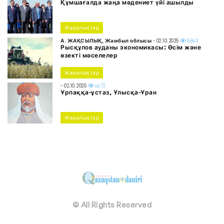
Құмшағалда жаңа мәдениет үйі ашылды
Жаңалықтар
А. ЖАҚСЫЛЫҚ, Жамбыл облысы
- 02.10.2025
5863
Рысқұлов ауданы экономикасы: Өсім және
өзекті мәселелер
Жаңалықтар
- 02.10.2025
6672
Ұрпаққа-ұстаз, Ұлысқа-Ұран
Жаңалықтар
© All Rights Reserved