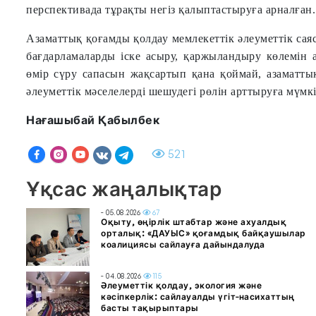
перспективада тұрақты негіз қалыптастыруға арналған.
Азаматтық қоғамды қолдау мемлекеттік әлеуметтік са
бағдарламаларды іске асыру, қаржыландыру көлемін 
өмір сүру сапасын жақсартып қана қоймай, азаматты
әлеуметтік мәселелерді шешудегі рөлін арттыруға мүмкі
Нағашыбай Қабылбек
521
Ұқсас жаңалықтар
- 05.08.2026
67
Оқыту, өңірлік штабтар және ахуалдық
орталық: «ДАУЫС» қоғамдық байқаушылар
коалициясы сайлауға дайындалуда
- 04.08.2026
115
Әлеуметтік қолдау, экология және
кәсіпкерлік: сайлауалды үгіт-насихаттың
басты тақырыптары