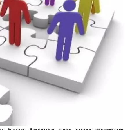
ға болады. Азаматтық қоғам құрған мемлекеттер