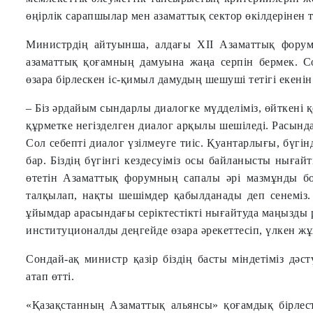
өңірлік сарапшылар мен азаматтық сектор өкілдерінен 
Министрдің айтуынша, алдағы ХІІ Азаматтық форум
азаматтық қоғамның дамуы­на жаңа серпін бермек. Со
өзара бірлескен іс-қимыл дамудың шешуші тетігі екенін 
– Біз әрдайым сындарлы диалогке мүдделіміз, өйткені қ
құрметке негізделген диалог арқылы шешіледі. Расында
Сол себепті диалог үзілмеуге тиіс. Қуантарлығы, бүгін
бар. Біздің бүгінгі кездесуіміз осы байланысты нығайт
өтетін Азаматтық форумның сапалы әрі мазмұнды б
талқылап, нақты шешімдер қабылданады деп сенеміз. 
ұйымдар арасындағы серіктестікті нығайтуда маңызды 
институционалды деңгейде өзара әрекеттесіп, үлкен жұм
Сондай-ақ министр қазір біздің басты міндетіміз дә
атап өтті.
«Қазақстанның Азаматтық альянсы» қоғамдық бірлест