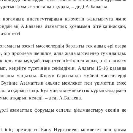
тұратын жұмыс топтарын құрды, – деді А.Балаева.
 қоғамдық институттардың қызметін жаңғыртуға және
ндай-ақ А.Балаева азаматтық қоғаммен біте-қайнасқан,
атап өтті.
оғамдағы өзекті мәселелердің барлығы тек ашық әрі өзара
, бір проблема шешілсе, алда жаңа мәселелер туындайды.
де қоғамда мұндай өзара түсіністік пен ашық пікір алмасу
ып, кеңейте түсетініне сенімдімін. Алдағы 15-16 қазанда
олғаны маңызды. Форум барысында жүйелі мәселелерді
Бүгінде Азаматтық альянс мемлекет пен үкіметтік емес
рөл атқарып отыр. Бұл ұйым мемлекеттік құры­лымдармен
ыс атқарып келеді, – деді А.Балаева.
стүрлі азаматтық форумды сапалы ұйымдастыру екенін де
ігінің президенті Бану Нұрғазиева мемлекет пен қоғам