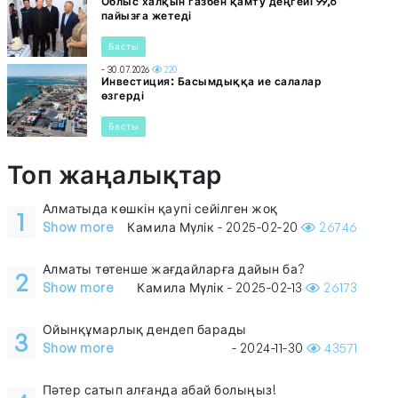
Облыс халқын газбен қамту деңгейі 99,6
пайызға жетеді
Басты
- 30.07.2026
220
Инвестиция: Басымдыққа ие салалар
өзгерді
Басты
Топ жаңалықтар
Алматыда көшкін қаупі сейілген жоқ
1
Show more
Камила Мүлік - 2025-02-20
26746
Алматы төтенше жағдайларға дайын ба?
2
Show more
Камила Мүлік - 2025-02-13
26173
Ойынқұмарлық дендеп барады
3
Show more
- 2024-11-30
43571
Пәтер сатып алғанда абай болыңыз!