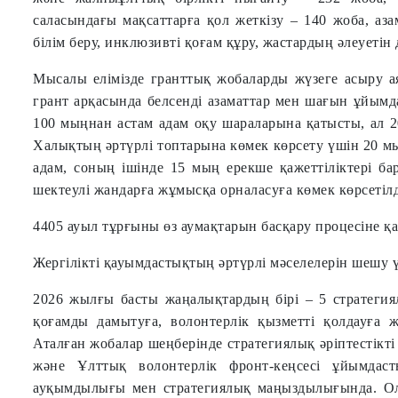
саласындағы мақсаттарға қол жеткізу – 140 жоба, аз
білім беру, инклюзивті қоғам құру, жастардың әлеуеті
Мысалы елімізде гранттық жобаларды жүзеге асыру 
грант арқасында белсенді азаматтар мен шағын ұйымда
100 мыңнан астам адам оқу шараларына қатысты, ал 2
Халықтың әртүрлі топтарына көмек көрсету үшін 20 м
адам, соның ішінде 15 мың ерекше қажеттіліктері бар
шектеулі жандарға жұмысқа орналасуға көмек көрсетілд
4405 ауыл тұрғыны өз аумақтарын басқару процесіне қа
Жергілікті қауымдастықтың әртүрлі мәселелерін шешу
202
6
жылғы басты жаңалықтардың бірі – 5 стратегия
қоғамды дамытуға, волонтерлік қызметті қолдауға 
Аталған жобалар шеңберінде стратегиялық әріптестікт
және Ұлттық волонтерлік фронт-кеңсесі ұйымдаст
ауқымдылығы мен стратегиялық маңыздылығында. Ола