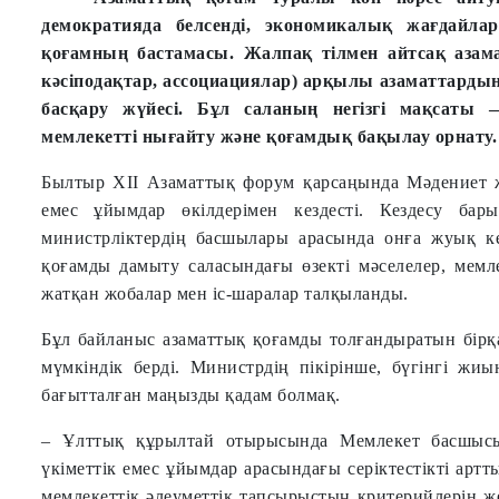
демократияда белсенді, экономикалық жағдайл
қоғамның бастамасы. Жалпақ тілмен айтсақ азам
кәсіподақтар, ассоциациялар) арқылы азаматтардың мү
басқару жүйесі. Бұл саланың негізгі мақсаты 
мемлекетті нығайту және қоғамдық бақылау орнату.
Былтыр ХІІ Азаматтық форум қарсаңында Мәдениет жә
емес ұйымдар өкілдерімен кездесті. Кездесу ба
министрліктердің басшылары арасында онға жуық ке
қоғамды дамыту саласындағы өзекті мәселелер, мемле
жатқан жобалар мен іс-шаралар талқыланды.
Бұл байланыс азаматтық қоғамды толғандыратын бірқ
мүмкіндік берді. Министрдің пікірінше, бүгінгі жиы
бағытталған маңызды қадам болмақ.
– Ұлттық құрылтай отырысында Мемлекет басшысы 
үкіметтік емес ұйымдар арасындағы серіктестікті ар
мемлекеттік әлеуметтік тапсырыстың критерийлерін ж