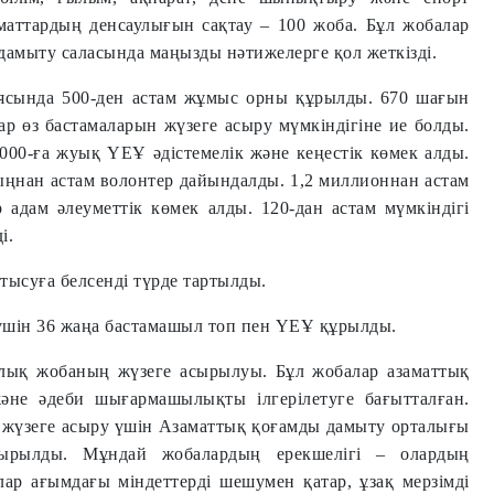
аматтардың денсаулығын сақтау – 100 жоба. Бұл жобалар
н дамыту саласында маңызды нәтижелерге қол жеткізді.
аясында 500-ден астам жұмыс орны құрылды. 670 шағын
р өз бастамаларын жүзеге асыру мүмкіндігіне ие болды.
000-ға жуық ҮЕҰ әдістемелік және кеңестік көмек алды.
ыңнан астам волонтер дайындалды. 1,2 миллионнан астам
 адам әлеуметтік көмек алды. 120-дан астам мүмкіндігі
і.
тысуға белсенді түрде тартылды.
 үшін 36 жаңа бастамашыл топ пен ҮЕҰ құрылды.
лық жобаның жүзеге асырылуы. Бұл жобалар азаматтық
және әдеби шығармашылықты ілгерілетуге бағытталған.
і жүзеге асыру үшін Азаматтық қоғамды дамыту орталығы
ырылды.
Мұндай жобалардың ерекшелігі – олардың
р ағымдағы міндеттерді шешумен қатар, ұзақ мерзімді