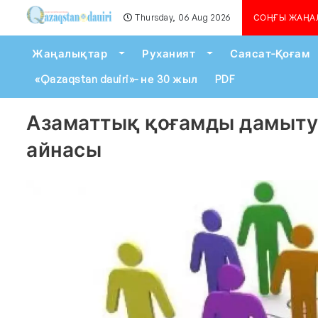
Thursday, 06 Aug 2026
Алматыда көшкін қаупі сейілге
СОҢҒЫ ЖАҢА
Toggle Dropdown
Toggle Dropdown
Жаңалықтар
Руханият
Саясат-Қоғам
«Qazaqstan dauiri»- не 30 жыл
PDF
Азаматтық қоғамды дамыту
айнасы