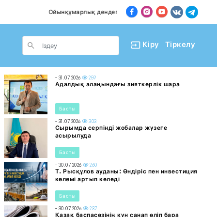
Ойынқұмарлық дендеп барады
Пәтер сатып ал
le Dropdown
Кіру
Тіркелу
- 31.07.2026
259
Адалдық алаңындағы зияткерлік шара
Басты
- 31.07.2026
303
Сырымда серпінді жобалар жүзеге
асырылуда
Басты
- 30.07.2026
260
Т. Рысқұлов ауданы: Өндіріс пен инвестиция
көлемі артып келеді
Басты
- 30.07.2026
237
Қазақ баспасөзінің күн санап өліп бара