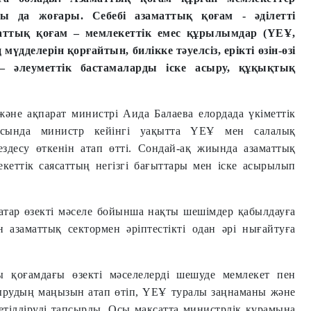
ары да жоғары. Себебі азаматтық қоғам
-
әділетті
аттық қоғам – мемлекеттік емес құрылымдар (ҮЕҰ,
дделерін қорғайтын, билікке тәуелсіз, ерікті өзін-өзі
— әлеуметтік бастамаларды іске асыру, құқықтық
не ақпарат министрі Аида Балаева елордада үкіметтік
рысында министр кейінгі уақытта ҮЕҰ мен салалық
здесу өткенін атап өтті. Сондай-ақ жиында азаматтық
кеттік саясаттың негізгі бағыттары мен іске асырылып
атар өзекті мәселе бойынша нақты шешімдер қабылдауға
н азаматтық сектормен әріптестікті одан әрі нығайтуға
қоғамдағы өзекті мәселелерді шешуде мемлекет пен
ттырудың маңызын атап өтіп, ҮЕҰ туралы заңнаманы және
етілдіруді тапсырды. Осы мақсатта министрлік құрамына