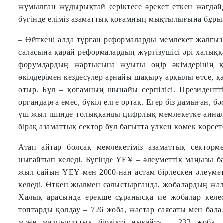
жұмылған жұдырықтай серіктесе әрекет еткен жағдай
бүгінде еліміз азаматтық қоғамның мықтылығына бұрын
– Өйткені алда тұрған реформаларды мемлекет жалғыз 
саласына қарай реформалардың жүргізушісі әрі халыққ
форумдардың жартысына жуығы өңір әкімдерінің қ
өкілдерімен кездесулер арнайы шақыру арқылы өтсе, қазі
отыр. Бұл – қоғамның шынайы серпілісі. Президентті
органдарға емес, бүкіл елге ортақ. Егер біз дамыған, б
үш жыл ішінде толыққанды цифрлық мемлекетке айналу 
бірақ азаматтық сектор бұл бағытта үлкен көмек көрсет
Атап айтар болсақ мемлекетіміз азаматтық секторм
нығайтып келеді. Бүгінде ҮЕҰ – әлеуметтік маңызы бар
жыл сайын ҮЕҰ-мен 2000-нан астам бірлескен әлеуме
келеді. Өткен жылмен салыстырғанда, жобалардың жалп
Халық арасында ерекше сұранысқа ие жобалар келес
топтарды қолдау – 726 жоба, жастар саясаты мен бала
және жалпыұлттық бірлікті нығайту – 232 жоба, 