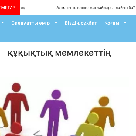
н жоқ
ЛЫҚТАР
Алматы төтенше жағдайларға дайын ба?
Toggle Dropdown
Toggle Dropdown
Togg
Салауатты өмір
Біздің сұхбат
Қоғам
 - құқықтық мемлекеттің