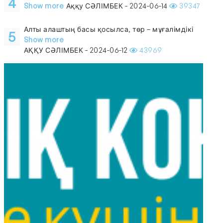
4
Show more
Аққу СӘЛІМБЕК - 2024-06-14
39347
Алты алаштың басы қосылса, төр – мұғалімдікі
5
Show more
АҚҚУ СӘЛІМБЕК - 2024-06-12
43969