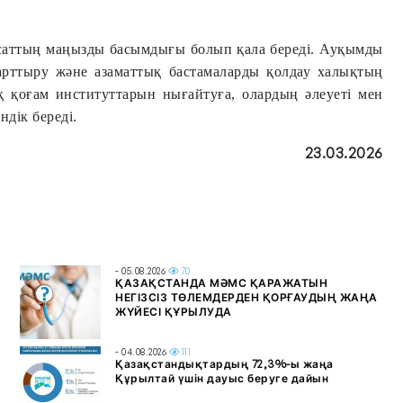
ясаттың маңызды басымдығы болып қала береді. Ауқымды
арттыру және азаматтық бастамаларды қолдау халықтың
қ қоғам институттарын нығайтуға, олардың әлеуеті мен
ндік береді.
23.03.2026
- 05.08.2026
70
ҚАЗАҚСТАНДА МӘМС ҚАРАЖАТЫН
НЕГІЗСІЗ ТӨЛЕМДЕРДЕН ҚОРҒАУДЫҢ ЖАҢА
ЖҮЙЕСІ ҚҰРЫЛУДА
- 04.08.2026
111
Қазақстандықтардың 72,3%-ы жаңа
Құрылтай үшін дауыс беруге дайын