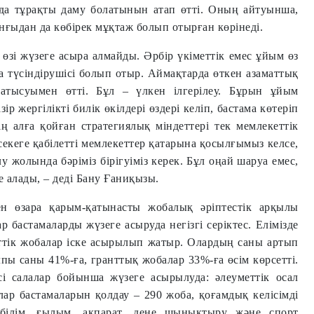
да тұрақты даму болатынын атап өтті. Оның айтуынша,
ғыдан да көбірек мұқтаж болып отырған көрінеді.
өзі жүзеге асыра алмайды. Әрбір үкіметтік емес ұйым өз
а түсіндірушісі болып отыр. Аймақтарда өткен азаматтық
атысуымен өтті. Бұл – үлкен ілгерілеу. Бұрын ұйым
р жергілікті билік өкілдері өздері келіп, бастама көтеріп
ң алға қойған стратегиялық міндеттері тек мемлекеттік
әсекеге қабілетті мемлекеттер қатарына қосылғымыз келсе,
жолында бәріміз бірігуіміз керек. Бұл оңай шаруа емес,
е алады, – деді Бану Ғаниқызы.
ен өзара қарым-қатынасты жобалық әріптестік арқылы
 бастамаларды жүзеге асыруда негізгі серіктес. Елімізде
ттік жобалар іске асырылып жатыр. Олардың саны артып
ы саны 41%-ға, гранттық жобалар 33%-ға өсім көрсетті.
і салалар бойынша жүзеге асырылуда: әлеуметтік осал
лар бастамаларын қолдау – 290 жоба, қоғамдық келісімді
білім, ғылым, ақпарат, дене шынықтыру және спорт