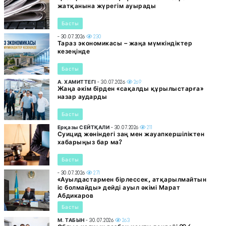
жатқанына жүрегім ауырады
Басты
- 30.07.2026
230
Тараз экономикасы – жаңа мүмкіндіктер
кезеңінде
Басты
А. ХАМИТТЕГІ
- 30.07.2026
269
Жаңа әкім бірден «сақалды құрылыстарға»
назар аударды
Басты
Ерқазы СЕЙТҚАЛИ
- 30.07.2026
211
Суицид жөніндегі заң мен жауапкершіліктен
хабарыңыз бар ма?
Басты
- 30.07.2026
271
«Ауылдастармен бірлессек, атқарылмайтын
іс болмайды» дейді ауыл әкімі Марат
Абдикаров
Басты
М. ТАБЫН
- 30.07.2026
263