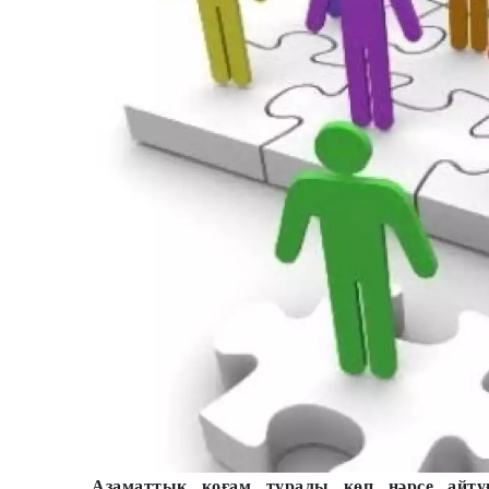
Азаматтық қоғам туралы көп нәрсе айту