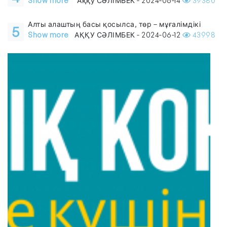
Show more
Аққу СӘЛІМБЕК - 2024-06-14
39380
Алты алаштың басы қосылса, төр – мұғалімдікі
5
Show more
АҚҚУ СӘЛІМБЕК - 2024-06-12
43998