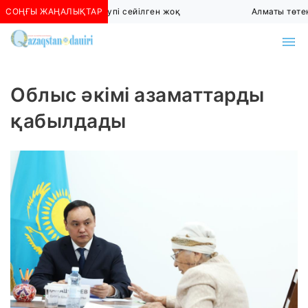
СОҢҒЫ ЖАҢАЛЫҚТАР
Алматыда көшкін қаупі сейілген жоқ
Алматы төтен
Облыс әкімі азаматтарды
қабылдады