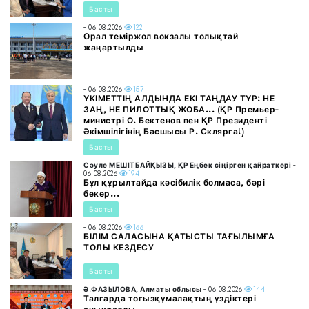
Басты
- 06.08.2026
122
Орал теміржол вокзалы толықтай
жаңартылды
- 06.08.2026
157
ҮКІМЕТТІҢ АЛДЫНДА ЕКІ ТАҢДАУ ТҰР: НЕ
ЗАҢ, НЕ ПИЛОТТЫҚ ЖОБА... (ҚР Премьер-
министрі О. Бектенов пен ҚР Президенті
Әкімшілігінің Басшысы Р. Склярға!)
Басты
Сәуле МЕШІТБАЙҚЫЗЫ, ҚР Еңбек сіңірген қайраткері
-
06.08.2026
194
Бұл құрылтайда кәсібилік болмаса, бәрі
бекер...
Басты
- 06.08.2026
166
БІЛІМ САЛАСЫНА ҚАТЫСТЫ ТАҒЫЛЫМҒА
ТОЛЫ КЕЗДЕСУ
Басты
Ә.ФАЗЫЛОВА, Алматы облысы
- 06.08.2026
144
Талғарда тоғызқұмалақтың үздіктері