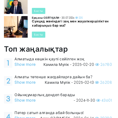
Басты
Ерқазы СЕЙТҚАЛИ
- 30.07.2026
235
Суицид жөніндегі заң мен жауапкершіліктен
хабарыңыз бар ма?
Басты
Топ жаңалықтар
Алматыда көшкін қаупі сейілген жоқ
1
Show more
Камила Мүлік - 2025-02-20
26780
Алматы төтенше жағдайларға дайын ба?
2
Show more
Камила Мүлік - 2025-02-13
26208
Ойынқұмарлық дендеп барады
3
Show more
- 2024-11-30
43601
Пәтер сатып алғанда абай болыңыз!
4