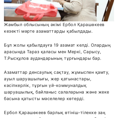
Жамбыл облысының әкімі Ербол Қарашөкеев
кезекті мәрте азаматтарды қабылдады.
Бұл жолы қабылдауға 19 азамат келді. Олардың
арасында Тараз қаласы мен Меркі, Сарысу,
Т.Рысқұлов аудандарының тұрғындары бар.
Азаматтар денсаулық сақтау, жұмыспен қамту,
ауыл шаруашылығы, жер қатынастары,
кәсіпкерлік, тұрғын үй-коммуналдық
шаруашылық, байланыс салаларына және жеке
басына қатысты мәселелер көтерді.
Ербол Қарашөкеев барлық өтініш-тілекке заң