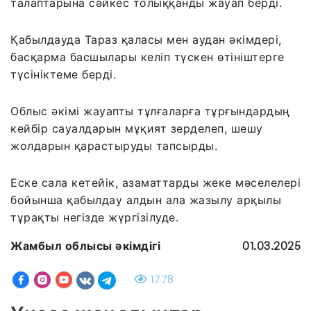
талаптарына сәйкес толыққанды жауап берді.
Қабылдауда Тараз қаласы мен аудан әкімдері,
басқарма басшылары келіп түскен өтініштерге
түсініктеме берді.
Облыс әкімі жауапты тұлғаларға тұрғындардың
кейбір сауалдарын мұқият зерделеп, шешу
жолдарын қарастыруды тапсырды.
Еске сала кетейік, азаматтарды жеке мәселелері
бойынша қабылдау алдын ала жазылу арқылы
тұрақты негізде жүргізілуде.
Жамбыл облысы әкімдігі
01.03.2025
1778