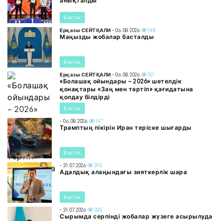
анықталды
Басты
Ерқазы СЕЙТҚАЛИ
- 06.08.2026
148
Маңызды жобалар басталды
Басты
Ерқазы СЕЙТҚАЛИ
- 06.08.2026
151
«Болашақ ойындары – 2026» шетелдік
қонақтары «Заң мен тәртіп» қағидатына
қолдау білдірді
Басты
- 06.08.2026
147
Трамптың пікірін Иран теріске шығарды
Басты
- 31.07.2026
293
Адалдық алаңындағы зияткерлік шара
Басты
- 31.07.2026
335
Сырымда серпінді жобалар жүзеге асырылуда