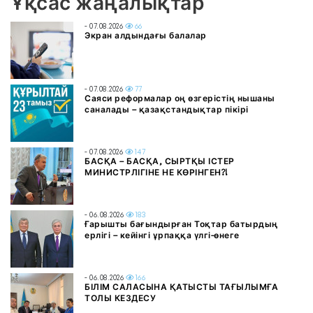
Ұқсас жаңалықтар
- 07.08.2026
66
Экран алдындағы балалар
- 07.08.2026
77
Саяси реформалар оң өзгерістің нышаны
саналады – қазақстандықтар пікірі
- 07.08.2026
147
БАСҚА – БАСҚА, СЫРТҚЫ ІСТЕР
МИНИСТРЛІГІНЕ НЕ КӨРІНГЕН?!
- 06.08.2026
183
Ғарышты бағындырған Тоқтар батырдың
ерлігі – кейінгі ұрпаққа үлгі-өнеге
- 06.08.2026
166
БІЛІМ САЛАСЫНА ҚАТЫСТЫ ТАҒЫЛЫМҒА
ТОЛЫ КЕЗДЕСУ