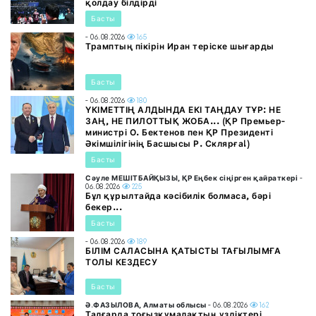
қолдау білдірді
Басты
- 06.08.2026
165
Трамптың пікірін Иран теріске шығарды
Басты
- 06.08.2026
180
ҮКІМЕТТІҢ АЛДЫНДА ЕКІ ТАҢДАУ ТҰР: НЕ
ЗАҢ, НЕ ПИЛОТТЫҚ ЖОБА... (ҚР Премьер-
министрі О. Бектенов пен ҚР Президенті
Әкімшілігінің Басшысы Р. Склярға!)
Басты
Сәуле МЕШІТБАЙҚЫЗЫ, ҚР Еңбек сіңірген қайраткері
-
06.08.2026
225
Бұл құрылтайда кәсібилік болмаса, бәрі
бекер...
Басты
- 06.08.2026
189
БІЛІМ САЛАСЫНА ҚАТЫСТЫ ТАҒЫЛЫМҒА
ТОЛЫ КЕЗДЕСУ
Басты
Ә.ФАЗЫЛОВА, Алматы облысы
- 06.08.2026
162
Талғарда тоғызқұмалақтың үздіктері