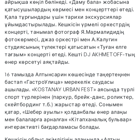
айрықша көңіл бөлінеді. «Даму бала» жобасына
қатысушылардың көрмесі мен концерттері өтеді.
Қала тұрғындары үшін тарихи экскурсиялар
ұйымдастырылады. Кешкісін үрмелі оркестрдің
концерті, танымал фотограф Я.Мармалидидің
фотокөрмесі, джаз оркестрі мен А.Калугин
студиясының түлектері қатысатын «Туған елге
тағзым» концерті өтеді. Кешті DJ AKHMETOFF-тың
өнер көрсетуі аяқтайды.
16 тамызда Алтынсарин көшесінде таңертеңнен
бастап «ГастроУлица» мерекелік саудасы
ашылады. «KOSTANAY URBAN FEST» аясында түрлі
спорт түрлерінен (паркур, брейк-данс, роликтер,
скейтбординг т.б.) жарыстар өтеді. Сонымен
қатар, «Шебер ауылы» қолданбалы өнер алаңы
мен балаларға арналған «Кітапханалық бульвар»
интерактивті бағдарламасы болады.
Кешкісін облыс әкімдігінің алаңында «Алтын