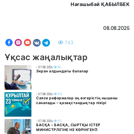
Нағашыбай ҚАБЫЛБЕК
08.08.2025
743
Ұқсас жаңалықтар
- 07.08.2026
85
Экран алдындағы балалар
- 07.08.2026
153
Саяси реформалар оң өзгерістің нышаны
саналады – қазақстандықтар пікірі
- 07.08.2026
192
БАСҚА – БАСҚА, СЫРТҚЫ ІСТЕР
МИНИСТРЛІГІНЕ НЕ КӨРІНГЕН?!