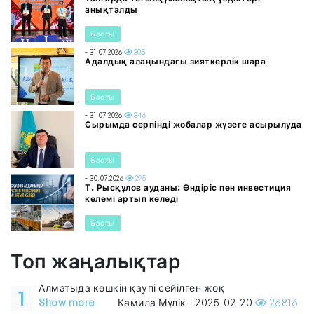
анықталды
Басты
- 31.07.2026
305
Адалдық алаңындағы зияткерлік шара
Басты
- 31.07.2026
346
Сырымда серпінді жобалар жүзеге асырылуда
Басты
- 30.07.2026
295
Т. Рысқұлов ауданы: Өндіріс пен инвестиция
көлемі артып келеді
Басты
Топ жаңалықтар
Алматыда көшкін қаупі сейілген жоқ
1
Show more
Камила Мүлік - 2025-02-20
26816