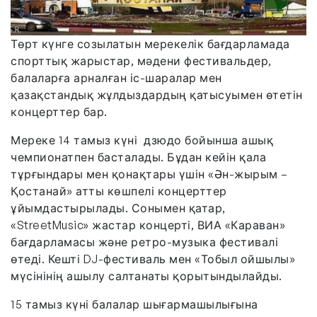
Төрт күнге созылатын мерекелік бағдарламада
спорттық жарыстар, мәдени фестивальдер,
балаларға арналған іс-шаралар мен
қазақстандық жұлдыздардың қатысуымен өтетін
концерттер бар.
Мереке 14 тамыз күні дзюдо бойынша ашық
чемпионатпен басталады. Бұдан кейін қала
тұрғындары мен қонақтары үшін «Ән-жырым –
Қостанай» атты көшпелі концерттер
ұйымдастырылады. Сонымен қатар,
«StreetMusic» жастар концерті, ВИА «Караван»
бағдарламасы және ретро-музыка фестивалі
өтеді. Кешті DJ-фестиваль мен «Тобыл ойшылы»
мүсінінің ашылу салтанаты қорытындылайды.
15 тамыз күні балалар шығармашылығына