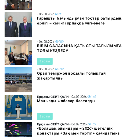
- 06.08.2026
201
Ғарышты бағындырған Тоқтар батырдың
ерлігі – кейінгі ұрпаққа үлгі-өнеге
- 06.08.2026
189
БІЛІМ САЛАСЫНА ҚАТЫСТЫ ТАҒЫЛЫМҒА
ТОЛЫ КЕЗДЕСУ
Басты
- 06.08.2026
139
Орал теміржол вокзалы толықтай
жаңартылды
Ерқазы СЕЙТҚАЛИ
- 06.08.2026
168
Маңызды жобалар басталды
Басты
Ерқазы СЕЙТҚАЛИ
- 06.08.2026
169
«Болашақ ойындары – 2026» шетелдік
қонақтары «Заң мен тәртіп» қағидатына