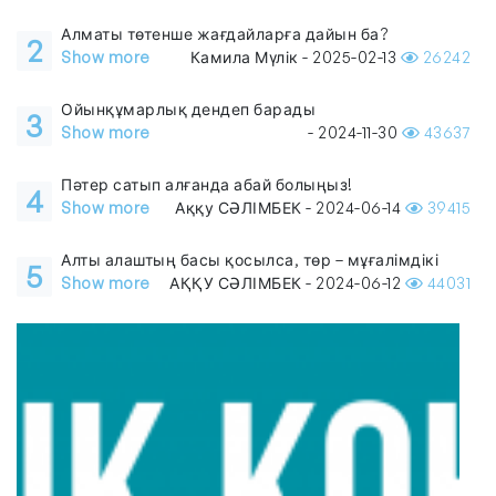
Алматы төтенше жағдайларға дайын ба?
2
Show more
Камила Мүлік - 2025-02-13
26242
Ойынқұмарлық дендеп барады
3
Show more
- 2024-11-30
43637
Пәтер сатып алғанда абай болыңыз!
4
Show more
Аққу СӘЛІМБЕК - 2024-06-14
39415
Алты алаштың басы қосылса, төр – мұғалімдікі
5
Show more
АҚҚУ СӘЛІМБЕК - 2024-06-12
44031