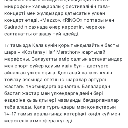
микрофон» халықаралық фестивалінің гала-
концерті мен жұлдыздар қатысатын үлкен
концерт өтеді. «Mezzo», «RINGO» топтары мен
Sadraddin сахнада өнер көрсетіп, мерекені
салтанатты отшашу түйіндейді.
17 тамызда Қала күнін қорытындылайтын басты
шара – «Kostanay Half Marathon» жартылай
марафоны. Салауатты өмір салтын ұстанатындар
мен спорт сүйер қауым үшін бұл – дәстүрге
айналған үлкен оқиға. Қостанай қаласы күнін
тойлау аясында өтетін іс-шаралар әртүрлі
жастағы тұрғындарға арналған. Балалардан
бастап жастар мен үлкендерге дейін бәрі
өздеріне қызықты әрі мазмұнды бағдарламалар
таба алады. Қала тұрғындары мен қонақтарын
14–17 тамыз аралығында көтеріңкі көңіл күй мен
мерекелік атмосфера күтеді.