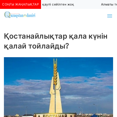
СОҢҒЫ ЖАҢАЛЫҚТАР
Алматыда көшкін қаупі сейілген жоқ
Алматы төт
Қостанайлықтар қала күнін
қалай тойлайды?