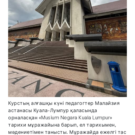
Курстың алғашқы күні педагогтер Малайзия
астанасы Куала-Лумпур қаласында
орналасқан «Musium Negara Kuala Lumpur»
тарихи мұражайына барып, ел тарихымен,
мәдениетімен танысты. Мұражайда ежелгі тас