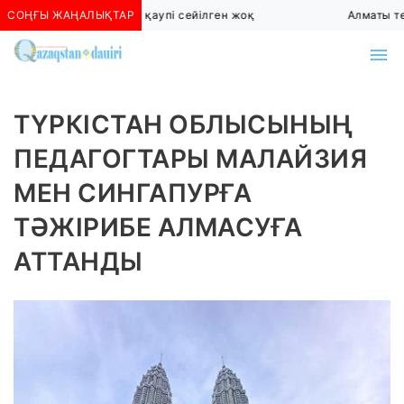
СОҢҒЫ ЖАҢАЛЫҚТАР
Алматыда көшкін қаупі сейілген жоқ
Алматы төте
ТҮРКІСТАН ОБЛЫСЫНЫҢ
ПЕДАГОГТАРЫ МАЛАЙЗИЯ
МЕН СИНГАПУРҒА
ТӘЖІРИБЕ АЛМАСУҒА
АТТАНДЫ