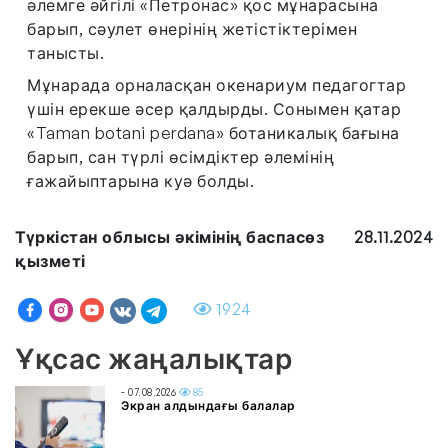
әлемге әйгілі «Петронас» қос мұнарасына
барып, сәулет өнерінің жетістіктерімен
танысты.
Мұнарада орналасқан окенариум педагогтар
үшін ерекше әсер қалдырды. Сонымен қатар
«Taman botani perdana» ботаникалық бағына
барып, сан түрлі өсімдіктер әлемінің
ғажайыптарына куә болды.
Түркістан облысы әкімінің баспасөз
28.11.2024
қызметі
1924
Ұқсас жаңалықтар
- 07.08.2026
85
Экран алдындағы балалар