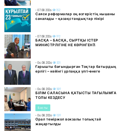
- 07.08.2026
152
Саяси реформалар оң өзгерістің нышаны
саналады – қазақстандықтар пікірі
- 07.08.2026
192
БАСҚА – БАСҚА, СЫРТҚЫ ІСТЕР
МИНИСТРЛІГІНЕ НЕ КӨРІНГЕН?!
- 06.08.2026
201
Ғарышты бағындырған Тоқтар батырдың
ерлігі – кейінгі ұрпаққа үлгі-өнеге
- 06.08.2026
189
БІЛІМ САЛАСЫНА ҚАТЫСТЫ ТАҒЫЛЫМҒА
ТОЛЫ КЕЗДЕСУ
Басты
- 06.08.2026
139
Орал теміржол вокзалы толықтай
жаңартылды