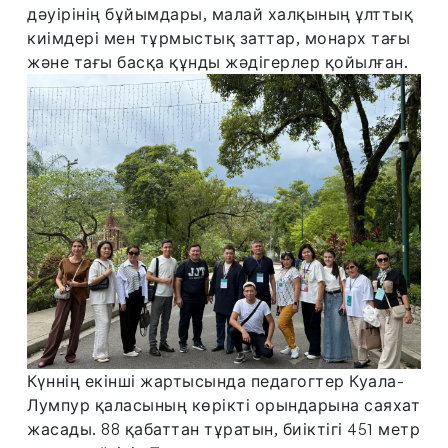
дәуірінің бұйымдары, малай халқының ұлттық
киімдері мен тұрмыстық заттар, монарх тағы
және тағы басқа құнды жәдігерлер қойылған.
Күннің екінші жартысында педагогтер Куала-
Лумпур қаласының көрікті орындарына саяхат
жасады. 88 қабаттан тұратын, биіктігі 451 метр