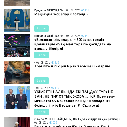
Ерқазы СЕЙТҚАЛИ
- 06.08.2026
168
Маңызды жобалар басталды
Басты
Ерқазы СЕЙТҚАЛИ
- 06.08.2026
169
«Болашақ ойындары – 2026» шетелдік
қонақтары «Заң мен тәртіп» қағидатына
қолдау білдірді
Басты
- 06.08.2026
165
Трамптың пікірін Иран теріске шығарды
Басты
- 06.08.2026
180
ҮКІМЕТТІҢ АЛДЫНДА ЕКІ ТАҢДАУ ТҰР: НЕ
ЗАҢ, НЕ ПИЛОТТЫҚ ЖОБА... (ҚР Премьер-
министрі О. Бектенов пен ҚР Президенті
Әкімшілігінің Басшысы Р. Склярға!)
Басты
Сәуле МЕШІТБАЙҚЫЗЫ, ҚР Еңбек сіңірген қайраткері
-
06.08.2026
225
Бұл құрылтайда кәсібилік болмаса, бәрі