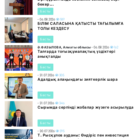
бекер...
Басты
- 06.08.2026
189
БІЛІМ САЛАСЫНА ҚАТЫСТЫ ТАҒЫЛЫМҒА
ТОЛЫ КЕЗДЕСУ
Басты
Ә.ФАЗЫЛОВА, Алматы облысы
- 06.08.2026
162
Талғарда тоғызқұмалақтың үздіктері
анықталды
Басты
- 31.07.2026
305
Адалдық алаңындағы зияткерлік шара
Басты
- 31.07.2026
346
Сырымда серпінді жобалар жүзеге асырылуда
Басты
- 30.07.2026
295
Т. Рысқұлов ауданы: Өндіріс пен инвестиция