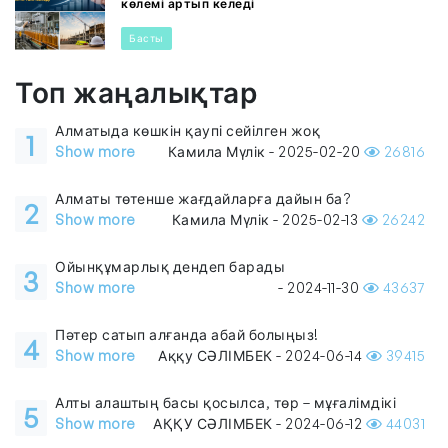
көлемі артып келеді
Басты
Топ жаңалықтар
Алматыда көшкін қаупі сейілген жоқ
1
Show more
Камила Мүлік - 2025-02-20
26816
Алматы төтенше жағдайларға дайын ба?
2
Show more
Камила Мүлік - 2025-02-13
26242
Ойынқұмарлық дендеп барады
3
Show more
- 2024-11-30
43637
Пәтер сатып алғанда абай болыңыз!
4
Show more
Аққу СӘЛІМБЕК - 2024-06-14
39415
Алты алаштың басы қосылса, төр – мұғалімдікі
5
Show more
АҚҚУ СӘЛІМБЕК - 2024-06-12
44031