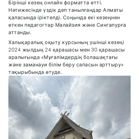
Бірінші кезең онлайн форматта өтті.
Нәтижесінде үздік деп танылғандар Алматы
қаласында іріктелді. Соңында екі кезеңнен
өткен педагогтар Малайзия және Сингапурға
аттанды.
Халықаралық оқыту курсының үшінші кезеңі
2024 жылдың 24 қарашасы мен 30 қарашасы
аралығында «Мұғалімдердің болашақтағы
және заманауи білім беру сапасын арттыру»
тақырыбында өтуде.