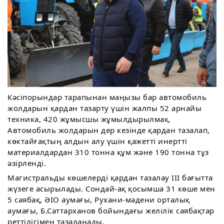
Кәсіпорындар тарапынан маңызы бар автомобиль
жолдарын қардан тазарту үшін жалпы 52 арнайы
техника, 420 жұмысшы жұмылдырылмақ.
Автомобиль жолдарын дер кезінде қардан тазалап,
көктайғақтың алдын алу үшін қажетті инертті
материалдардан 310 тонна құм және 190 тонна тұз
әзірленді.
Магистральды көшелерді қардан тазалау ІІІ бағытта
жүзеге асырылады. Сондай-ақ қосымша 31 көше мен
5 саябақ, ӘІО аумағы, Рухани-мәдени орталық
аумағы, Б.Саттарханов бойындағы желілік саябақтар
реттілігімен тазаланады.