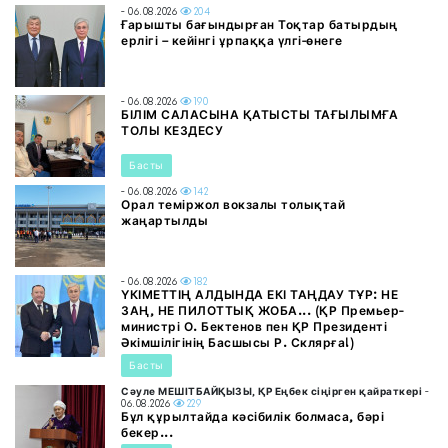
- 06.08.2026
204
Ғарышты бағындырған Тоқтар батырдың
ерлігі – кейінгі ұрпаққа үлгі-өнеге
- 06.08.2026
190
БІЛІМ САЛАСЫНА ҚАТЫСТЫ ТАҒЫЛЫМҒА
ТОЛЫ КЕЗДЕСУ
Басты
- 06.08.2026
142
Орал теміржол вокзалы толықтай
жаңартылды
- 06.08.2026
182
ҮКІМЕТТІҢ АЛДЫНДА ЕКІ ТАҢДАУ ТҰР: НЕ
ЗАҢ, НЕ ПИЛОТТЫҚ ЖОБА... (ҚР Премьер-
министрі О. Бектенов пен ҚР Президенті
Әкімшілігінің Басшысы Р. Склярға!)
Басты
Сәуле МЕШІТБАЙҚЫЗЫ, ҚР Еңбек сіңірген қайраткері
-
06.08.2026
229
Бұл құрылтайда кәсібилік болмаса, бәрі
бекер...