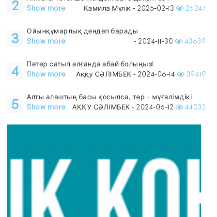
2
Show more
Камила Мүлік - 2025-02-13
26247
Ойынқұмарлық дендеп барады
3
Show more
- 2024-11-30
43639
Пәтер сатып алғанда абай болыңыз!
4
Show more
Аққу СӘЛІМБЕК - 2024-06-14
39419
Алты алаштың басы қосылса, төр – мұғалімдікі
5
Show more
АҚҚУ СӘЛІМБЕК - 2024-06-12
44032