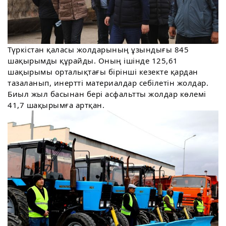
Түркістан қаласы жолдарының ұзындығы 845
шақырымды құрайды. Оның ішінде 125,61
шақырымы орталықтағы бірінші кезекте қардан
тазаланып, инертті материалдар себілетін жолдар.
Биыл жыл басынан бері асфальтты жолдар көлемі
41,7 шақырымға артқан.