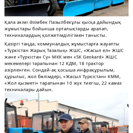
Қала әкімі Әзімбек Пазылбекұлы қысқа дайындық
жұмыстары бойынша орталықтарды аралап,
техникалардың қолжетімділігімен танысты.
Қазіргі таңда, коммуналдық жұмыстарға жауапты
«Түркістан Жарық Тазалық» ЖШС, «Жасыл ел» ЖШС
және «Түркістан Су» МКК мен «SK Geokard» ЖШС
мекемелері тарапынан 12 КДМ, 18 трактор
әзірленген. Сондай-ақ қосыша инфрақұрылым,
құрылыс, жол бөлімдері, «Жасыл Түркістан» КММ,
«Жол қызметі» тарапынан 10 жүк тиегіш, 22 камаз
техникалары дайын.