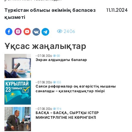
Түркістан облысы әкімінің баспасөз
11.11.2024
қызметі
2406
Ұқсас жаңалықтар
- 07.08.2026
88
Экран алдындағы балалар
- 07.08.2026
155
Саяси реформалар оң өзгерістің нышаны
саналады – қазақстандықтар пікірі
- 07.08.2026
194
БАСҚА – БАСҚА, СЫРТҚЫ ІСТЕР
МИНИСТРЛІГІНЕ НЕ КӨРІНГЕН?!