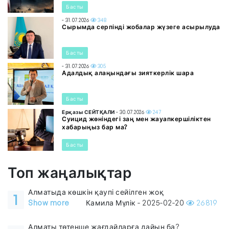
Басты
- 31.07.2026
348
Сырымда серпінді жобалар жүзеге асырылуда
Басты
- 31.07.2026
305
Адалдық алаңындағы зияткерлік шара
Басты
Ерқазы СЕЙТҚАЛИ
- 30.07.2026
247
Суицид жөніндегі заң мен жауапкершіліктен
хабарыңыз бар ма?
Басты
Топ жаңалықтар
Алматыда көшкін қаупі сейілген жоқ
1
Show more
Камила Мүлік - 2025-02-20
26819
Алматы төтенше жағдайларға дайын ба?