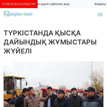
СОҢҒЫ ЖАҢАЛЫҚТАР
Алматыда көшкін қаупі сейілген жоқ
Алматы тө
ТҮРКІСТАНДА ҚЫСҚА
ДАЙЫНДЫҚ ЖҰМЫСТАРЫ
ЖҮЙЕЛІ