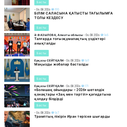
Басты
- 06.08.2026
190
БІЛІМ САЛАСЫНА ҚАТЫСТЫ ТАҒЫЛЫМҒА
ТОЛЫ КЕЗДЕСУ
Басты
Ә.ФАЗЫЛОВА, Алматы облысы
- 06.08.2026
165
Талғарда тоғызқұмалақтың үздіктері
анықталды
Басты
Ерқазы СЕЙТҚАЛИ
- 06.08.2026
169
Маңызды жобалар басталды
Басты
Ерқазы СЕЙТҚАЛИ
- 06.08.2026
171
«Болашақ ойындары – 2026» шетелдік
қонақтары «Заң мен тәртіп» қағидатына
қолдау білдірді
Басты
- 06.08.2026
167
Трамптың пікірін Иран теріске шығарды