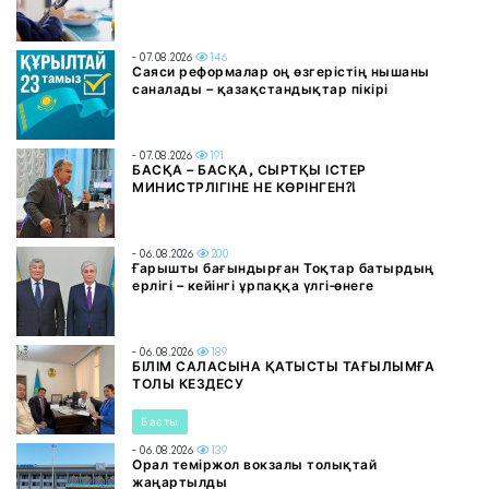
- 07.08.2026
146
Саяси реформалар оң өзгерістің нышаны
саналады – қазақстандықтар пікірі
- 07.08.2026
191
БАСҚА – БАСҚА, СЫРТҚЫ ІСТЕР
МИНИСТРЛІГІНЕ НЕ КӨРІНГЕН?!
- 06.08.2026
200
Ғарышты бағындырған Тоқтар батырдың
ерлігі – кейінгі ұрпаққа үлгі-өнеге
- 06.08.2026
189
БІЛІМ САЛАСЫНА ҚАТЫСТЫ ТАҒЫЛЫМҒА
ТОЛЫ КЕЗДЕСУ
Басты
- 06.08.2026
139
Орал теміржол вокзалы толықтай
жаңартылды