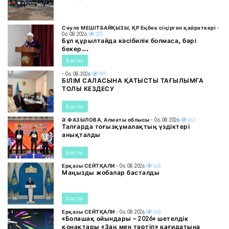
Сәуле МЕШІТБАЙҚЫЗЫ, ҚР Еңбек сіңірген қайраткері
-
06.08.2026
225
Бұл құрылтайда кәсібилік болмаса, бәрі
бекер...
Басты
- 06.08.2026
189
БІЛІМ САЛАСЫНА ҚАТЫСТЫ ТАҒЫЛЫМҒА
ТОЛЫ КЕЗДЕСУ
Басты
Ә.ФАЗЫЛОВА, Алматы облысы
- 06.08.2026
162
Талғарда тоғызқұмалақтың үздіктері
анықталды
Басты
Ерқазы СЕЙТҚАЛИ
- 06.08.2026
168
Маңызды жобалар басталды
Басты
Ерқазы СЕЙТҚАЛИ
- 06.08.2026
168
«Болашақ ойындары – 2026» шетелдік
қонақтары «Заң мен тәртіп» қағидатына