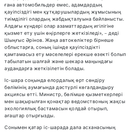
ғана автомобильдер емес, адамдардың
қауіпсіздігі мен құтқарушылардың жұмысының
тиімділігі олардың жабдықталуына байланысты.
Алдағы күндері олар азаматтардың игілігіне
қызмет ету үшін өңірлерге жеткізіледі», – деді
Шыңғыс Әрінов. Жаңа автокөліктер бірнеше
облыстарға, соның ішінде қауіпсіздікті
қамтамасыз ету мәселелері ерекше өзекті болып
табылатын шалғай және шекара маңындағы
аудандарға жеткізілетін болады.
Іс-шара соңында елордалық өрт сөндіру
бөлімінің аумағында дәстүрлі көгалдандыру
акциясы өтті. Министр, бөлімше қызметкерлері
мен шақырылған қонақтар ведомствоның жақсы
экологиялық бастамасын қолдай отырып,
ағаштар отырғызды.
Сонымен қатар іс-шарада дала асханасының