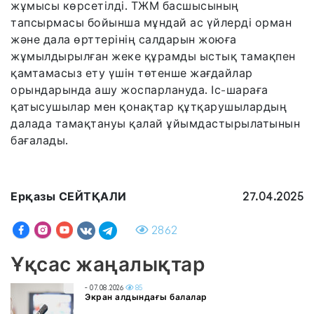
жұмысы көрсетілді. ТЖМ басшысының
тапсырмасы бойынша мұндай ас үйлерді орман
және дала өрттерінің салдарын жоюға
жұмылдырылған жеке құрамды ыстық тамақпен
қамтамасыз ету үшін төтенше жағдайлар
орындарында ашу жоспарлануда. Іс-шараға
қатысушылар мен қонақтар құтқарушылардың
далада тамақтануы қалай ұйымдастырылатынын
бағалады.
Ерқазы СЕЙТҚАЛИ
27.04.2025
2862
Ұқсас жаңалықтар
- 07.08.2026
85
Экран алдындағы балалар