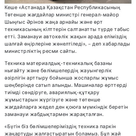
Кеше «Астанада Қазақстан Республикасының
Төтенше жағдайлар министрі генерал-майор
Шыңғыс Әрінов жаңа арнайы және өрт
техникасының кілттерін салтанатты түрде табыс
етті. Заманауи автокөлік жақын арада еліміздің
шалғай өңірлеріне жөнелтіледі», – деп хабарлады
министрліктің ресми сайты.
Техника материалдық-техникалық базаны
нығайту және бөлімшелердің жауынгерлік
әзірлігін арттыру бойынша жоспарлы жұмыс
шеңберінде сатып алынды. Машиналар өрттерді
тиімді сөндіруге, авариялық-құтқару
жұмыстарын жүргізуге және төтенше
жағдайларға жедел ден қоюға мүмкіндік беретін
заманауи жабдықтармен жарақталған.
«Бүгін біз бөлімшелеріміздің техника паркін
жаңартуды жалғастыратын боламыз. Бұл жай