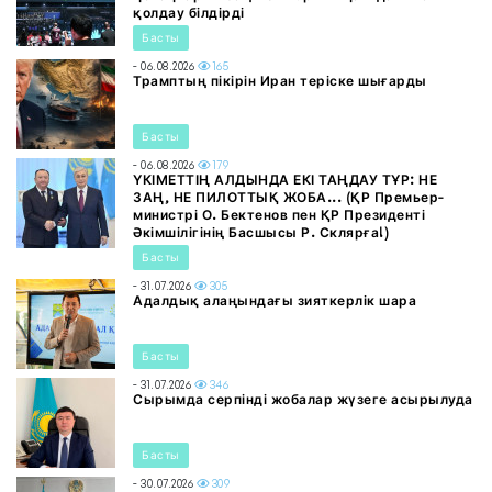
қолдау білдірді
Басты
- 06.08.2026
165
Трамптың пікірін Иран теріске шығарды
Басты
- 06.08.2026
179
ҮКІМЕТТІҢ АЛДЫНДА ЕКІ ТАҢДАУ ТҰР: НЕ
ЗАҢ, НЕ ПИЛОТТЫҚ ЖОБА... (ҚР Премьер-
министрі О. Бектенов пен ҚР Президенті
Әкімшілігінің Басшысы Р. Склярға!)
Басты
- 31.07.2026
305
Адалдық алаңындағы зияткерлік шара
Басты
- 31.07.2026
346
Сырымда серпінді жобалар жүзеге асырылуда
Басты
- 30.07.2026
309