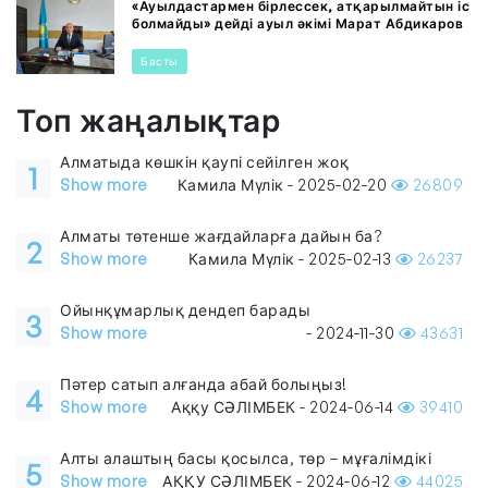
«Ауылдастармен бірлессек, атқарылмайтын іс
болмайды» дейді ауыл әкімі Марат Абдикаров
Басты
Топ жаңалықтар
Алматыда көшкін қаупі сейілген жоқ
1
Show more
Камила Мүлік - 2025-02-20
26809
Алматы төтенше жағдайларға дайын ба?
2
Show more
Камила Мүлік - 2025-02-13
26237
Ойынқұмарлық дендеп барады
3
Show more
- 2024-11-30
43631
Пәтер сатып алғанда абай болыңыз!
4
Show more
Аққу СӘЛІМБЕК - 2024-06-14
39410
Алты алаштың басы қосылса, төр – мұғалімдікі
5
Show more
АҚҚУ СӘЛІМБЕК - 2024-06-12
44025