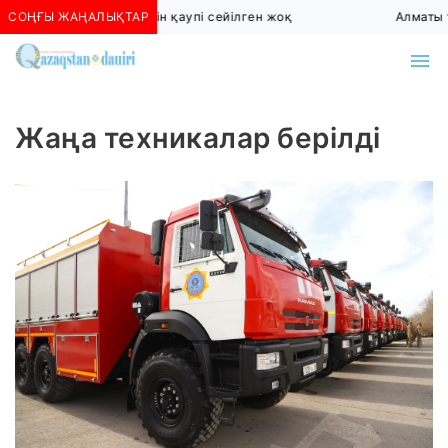
СОҢҒЫ ЖАҢАЛЫҚТАР
Алматыда көшкін қаупі сейілген жоқ
Алматы т
Жаңа техникалар берілді