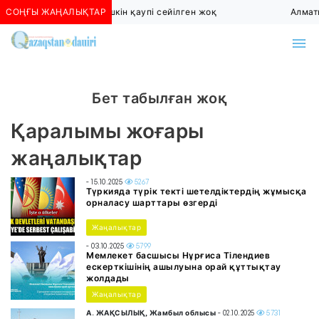
СОҢҒЫ ЖАҢАЛЫҚТАР
Алматыда көшкін қаупі сейілген жоқ
Алмат
Бет табылған жоқ
Қаралымы жоғары
жаңалықтар
- 15.10.2025
5267
Түркияда түрік текті шетелдіктердің жұмысқа
орналасу шарттары өзгерді
Жаңалықтар
- 03.10.2025
5799
Мемлекет басшысы Нұрғиса Тілендиев
ескерткішінің ашылуына орай құттықтау
жолдады
Жаңалықтар
А. ЖАҚСЫЛЫҚ, Жамбыл облысы
- 02.10.2025
5731