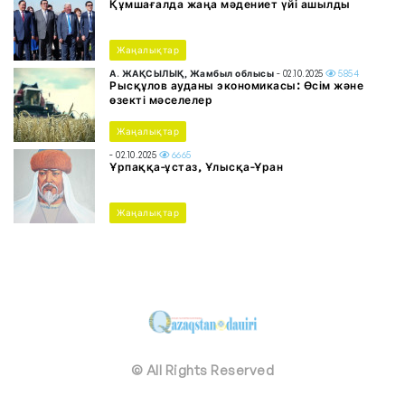
Құмшағалда жаңа мәдениет үйі ашылды
Жаңалықтар
А. ЖАҚСЫЛЫҚ, Жамбыл облысы
- 02.10.2025
5854
Рысқұлов ауданы экономикасы: Өсім және
өзекті мәселелер
Жаңалықтар
- 02.10.2025
6665
Ұрпаққа-ұстаз, Ұлысқа-Ұран
Жаңалықтар
© All Rights Reserved