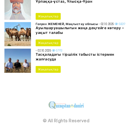
Ұрпаққа-ұстаз, Ұлысқа-Ұран
Жаңалықтар
Голрох ЖЕМЕНЕЙ, Маңғыстау облысы
- 02.10.2025
5839
Ауылшаруашылығын жаңа деңгейге көтеру –
уақыт талабы
Жаңалықтар
- 02.10.2025
5793
Тасқаладағы тіршілік табысты істермен
жалғасуда
Жаңалықтар
© All Rights Reserved