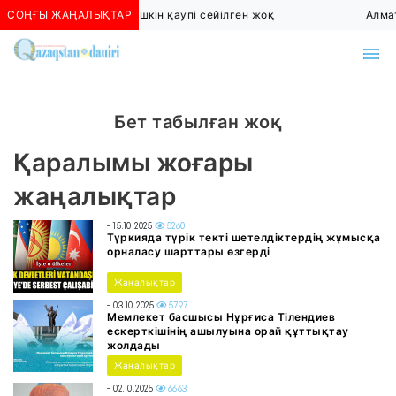
СОҢҒЫ ЖАҢАЛЫҚТАР
Алматыда көшкін қаупі сейілген жоқ
Алмат
Бет табылған жоқ
Қаралымы жоғары
жаңалықтар
- 15.10.2025
5260
Түркияда түрік текті шетелдіктердің жұмысқа
орналасу шарттары өзгерді
Жаңалықтар
- 03.10.2025
5797
Мемлекет басшысы Нұрғиса Тілендиев
ескерткішінің ашылуына орай құттықтау
жолдады
Жаңалықтар
- 02.10.2025
6663