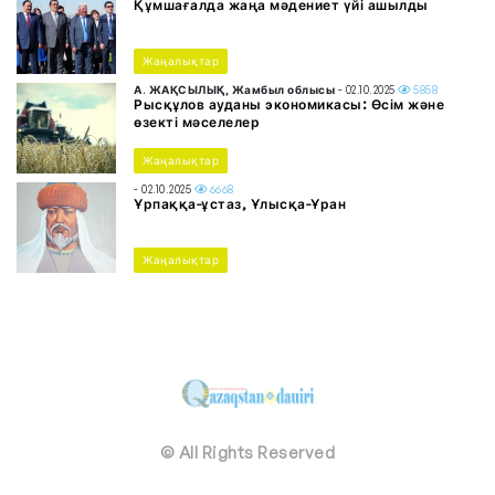
Құмшағалда жаңа мәдениет үйі ашылды
Жаңалықтар
А. ЖАҚСЫЛЫҚ, Жамбыл облысы
- 02.10.2025
5858
Рысқұлов ауданы экономикасы: Өсім және
өзекті мәселелер
Жаңалықтар
- 02.10.2025
6668
Ұрпаққа-ұстаз, Ұлысқа-Ұран
Жаңалықтар
© All Rights Reserved