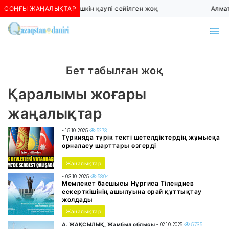
СОҢҒЫ ЖАҢАЛЫҚТАР
Алматыда көшкін қаупі сейілген жоқ
Алмат
Бет табылған жоқ
Қаралымы жоғары
жаңалықтар
- 15.10.2025
5273
Түркияда түрік текті шетелдіктердің жұмысқа
орналасу шарттары өзгерді
Жаңалықтар
- 03.10.2025
5804
Мемлекет басшысы Нұрғиса Тілендиев
ескерткішінің ашылуына орай құттықтау
жолдады
Жаңалықтар
А. ЖАҚСЫЛЫҚ, Жамбыл облысы
- 02.10.2025
5735