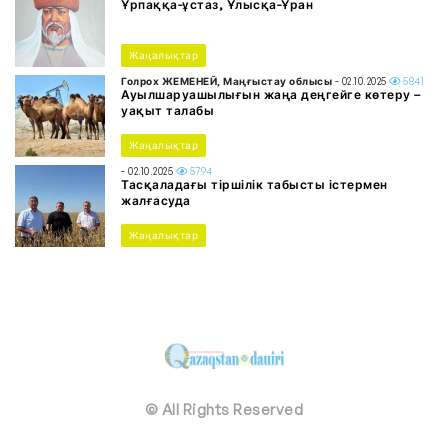
Ұрпаққа-ұстаз, Ұлысқа-Ұран
Жаңалықтар
Голрох ЖЕМЕНЕЙ, Маңғыстау облысы
- 02.10.2025
5841
Ауылшаруашылығын жаңа деңгейге көтеру –
уақыт талабы
Жаңалықтар
- 02.10.2025
5794
Тасқаладағы тіршілік табысты істермен
жалғасуда
Жаңалықтар
© All Rights Reserved