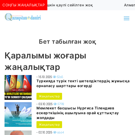
СОҢҒЫ ЖАҢАЛЫҚТАР
Алматыда көшкін қаупі сейілген жоқ
Алмат
Бет табылған жоқ
Қаралымы жоғары
жаңалықтар
- 15.10.2025
5265
Түркияда түрік текті шетелдіктердің жұмысқа
орналасу шарттары өзгерді
Жаңалықтар
- 03.10.2025
5798
Мемлекет басшысы Нұрғиса Тілендиев
ескерткішінің ашылуына орай құттықтау
жолдады
Жаңалықтар
- 02.10.2025
6664