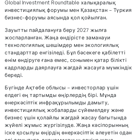
Global Investment Roundtable халықаралық
инвестициялық форумы мен Қазақстан – Түркия
бизнес-форумы аясында қол қойылған.
Зауытты пайдалануға беру 2027 жылға
жоспарланған. Жаңа өндірісте заманауи
технологиялық шешімдер мен экологиялық
стандарттар енгізіледі. Бұл бәсекеге қабілетті
өнім өндіруге ғана емес, сонымен қатар білікті
кадрларды даярлауға жағдай жасауға мүмкіндік
береді.
Бүгінде Ақтөбе облысы – инвесторлар үшін
елдегі ең тартымды өңірлердің бірі. Мұнда
өнеркәсіптік инфрақұрылымды дамыту,
инвестициялық жобаларды сүйемелдеу және
бизнес үшін қолайлы жағдай жасау бағытында
жүйелі жұмыс жүргізілуде. Жаңа кәсіпорынның
іске қосылуы өңірдің өнеркәсіптік әлеуетін одан