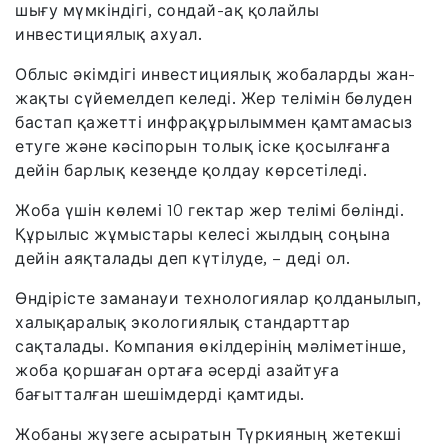
шығу мүмкіндігі, сондай-ақ қолайлы
инвестициялық ахуал.
Облыс әкімдігі инвестициялық жобаларды жан-
жақты сүйемелдеп келеді. Жер телімін бөлуден
бастап қажетті инфрақұрылыммен қамтамасыз
етуге және кәсіпорын толық іске қосылғанға
дейін барлық кезеңде қолдау көрсетіледі.
Жоба үшін көлемі 10 гектар жер телімі бөлінді.
Құрылыс жұмыстары келесі жылдың соңына
дейін аяқталады деп күтілуде, – деді ол.
Өндірісте заманауи технологиялар қолданылып,
халықаралық экологиялық стандарттар
сақталады. Компания өкілдерінің мәліметінше,
жоба қоршаған ортаға әсерді азайтуға
бағытталған шешімдерді қамтиды.
Жобаны жүзеге асыратын Түркияның жетекші