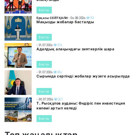
Басты
Ерқазы СЕЙТҚАЛИ
- 06.08.2026
112
Маңызды жобалар басталды
Басты
- 31.07.2026
276
Адалдық алаңындағы зияткерлік шара
Басты
- 31.07.2026
316
Сырымда серпінді жобалар жүзеге асырылуда
Басты
- 30.07.2026
267
Т. Рысқұлов ауданы: Өндіріс пен инвестиция
көлемі артып келеді
Басты
Топ жаңалықтар