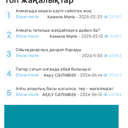
Алматыда көшкін қаупі сейілген жоқ
1
Show more
Камила Мүлік - 2025-02-20
26759
Алматы төтенше жағдайларға дайын ба?
2
Show more
Камила Мүлік - 2025-02-13
26189
Ойынқұмарлық дендеп барады
3
Show more
- 2024-11-30
43583
Пәтер сатып алғанда абай болыңыз!
4
Show more
Аққу СӘЛІМБЕК - 2024-06-14
39363
Алты алаштың басы қосылса, төр – мұғалімдікі
5
Show more
АҚҚУ СӘЛІМБЕК - 2024-06-12
43984