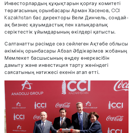
Инвесторлардың құқықтарын қорғау комитеті
төрағасының орынбасары Арман Хасенов, CCI
Kazakhstan бас директоры Вели Динчель, сондай-
ақ бизнес қауымдастық пен халықаралық
серіктестік ұйымдарының өкілдері қатысты.
Салтанатты рәсімде сөз сөйлеген Ақтөбе облысы
әкімінің орынбасары Абзал Әбдікәрімов жобаның
Мемлекет басшысының өңдеу өнеркәсібін
дамыту және инвестиция тарту жөніндегі
саясатының нәтижесі екенін атап өтті.