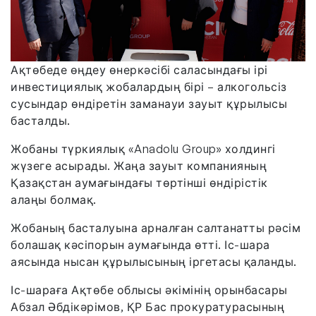
Ақтөбеде өңдеу өнеркәсібі саласындағы ірі
инвестициялық жобалардың бірі – алкогольсіз
сусындар өндіретін заманауи зауыт құрылысы
басталды.
Жобаны түркиялық «Anadolu Group» холдингі
жүзеге асырады. Жаңа зауыт компанияның
Қазақстан аумағындағы төртінші өндірістік
алаңы болмақ.
Жобаның басталуына арналған салтанатты рәсім
болашақ кәсіпорын аумағында өтті. Іс-шара
аясында нысан құрылысының іргетасы қаланды.
Іс-шараға Ақтөбе облысы әкімінің орынбасары
Абзал Әбдікәрімов, ҚР Бас прокуратурасының