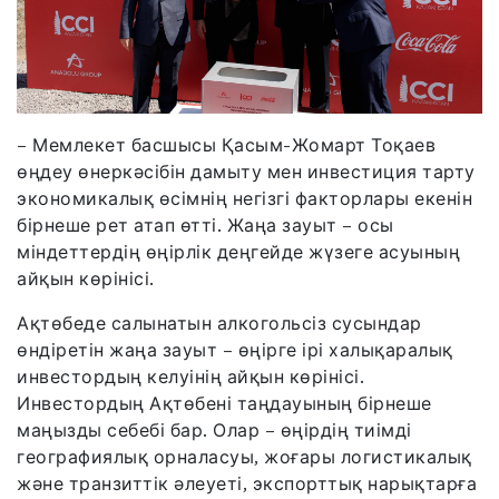
– Мемлекет басшысы Қасым-Жомарт Тоқаев
өңдеу өнеркәсібін дамыту мен инвестиция тарту
экономикалық өсімнің негізгі факторлары екенін
бірнеше рет атап өтті. Жаңа зауыт – осы
міндеттердің өңірлік деңгейде жүзеге асуының
айқын көрінісі.
Ақтөбеде салынатын алкогольсіз сусындар
өндіретін жаңа зауыт – өңірге ірі халықаралық
инвестордың келуінің айқын көрінісі.
Инвестордың Ақтөбені таңдауының бірнеше
маңызды себебі бар. Олар – өңірдің тиімді
географиялық орналасуы, жоғары логистикалық
және транзиттік әлеуеті, экспорттық нарықтарға