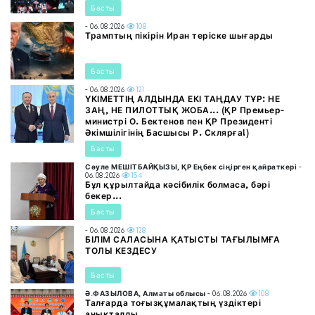
Басты
- 06.08.2026
108
Трамптың пікірін Иран теріске шығарды
Басты
- 06.08.2026
121
ҮКІМЕТТІҢ АЛДЫНДА ЕКІ ТАҢДАУ ТҰР: НЕ
ЗАҢ, НЕ ПИЛОТТЫҚ ЖОБА... (ҚР Премьер-
министрі О. Бектенов пен ҚР Президенті
Әкімшілігінің Басшысы Р. Склярға!)
Басты
Сәуле МЕШІТБАЙҚЫЗЫ, ҚР Еңбек сіңірген қайраткері
-
06.08.2026
154
Бұл құрылтайда кәсібилік болмаса, бәрі
бекер...
Басты
- 06.08.2026
128
БІЛІМ САЛАСЫНА ҚАТЫСТЫ ТАҒЫЛЫМҒА
ТОЛЫ КЕЗДЕСУ
Басты
Ә.ФАЗЫЛОВА, Алматы облысы
- 06.08.2026
108
Талғарда тоғызқұмалақтың үздіктері
анықталды