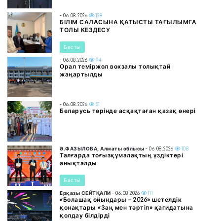
- 06.08.2026
128
БІЛІМ САЛАСЫНА ҚАТЫСТЫ ТАҒЫЛЫМҒА
ТОЛЫ КЕЗДЕСУ
Басты
- 06.08.2026
94
Орал теміржол вокзалы толықтай
жаңартылды
- 06.08.2026
51
Беларусь төрінде асқақтаған қазақ өнері
Ә.ФАЗЫЛОВА, Алматы облысы
- 06.08.2026
108
Талғарда тоғызқұмалақтың үздіктері
анықталды
Басты
Ерқазы СЕЙТҚАЛИ
- 06.08.2026
111
«Болашақ ойындары – 2026» шетелдік
қонақтары «Заң мен тәртіп» қағидатына
қолдау білдірді