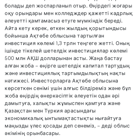
болады деп жоспарланып отыр. Өңірдегі жоғары
оқу орындары мен колледждер қажетті кадрлық
әлеуетті қамтамасыз етуге мүмкіндік береді.
Айта кету керек, өткен жылдың қорытындысы
бойынша Ақтөбе облысына тартылған
инвестиция көлемі 1,3 трлн теңгеге жетті. Оның
ішінде тікелей шетелдік инвестициялар көлемі
500 млн АҚШ долларынан асты. Жаңа бастау
алған жоба – өңірге шетелдік капитал тартудың
және инвестициялық тартымдылықтың нақты
нәтижесі. Инвесторларға Ақтөбе облысына
көрсеткен сенімі үшін алғыс білдіреміз және бұл
жоба өңірдің өнеркәсіптік әлеуетін одан әрі
дамытуға, халықты жұмыспен қамтуға және
Қазақстан мен Түркия арасындағы
экономикалық ынтымақтастықты нығайтуға
маңызды үлес қосады деп сенеміз, – деді облыс
әкімінің орынбасары.