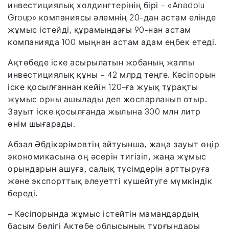
инвестициялық холдингтерінің бірі – «Anadolu
Group» компаниясы әлемнің 20-дан астам елінде
жұмыс істейді, құрамындағы 90-нан астам
компанияда 100 мыңнан астам адам еңбек етеді.
Ақтөбеде іске асырылатын жобаның жалпы
инвестициялық құны – 42 млрд теңге. Кәсіпорын
іске қосылғаннан кейін 120-ға жуық тұрақты
жұмыс орны ашылады деп жоспарланып отыр.
Зауыт іске қосылғанда жылына 300 млн литр
өнім шығарады.
Абзал Әбдікәрімовтің айтуынша, жаңа зауыт өңір
экономикасына оң әсерін тигізіп, жаңа жұмыс
орындарын ашуға, салық түсімдерін арттыруға
және экспорттық әлеуетті күшейтуге мүмкіндік
береді.
– Кәсіпорында жұмыс істейтін мамандардың
басым бөлігі Ақтөбе облысының тұрғындары