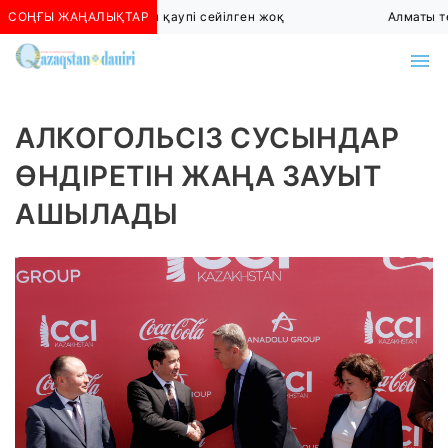
СОҢҒЫ ЖАҢАЛЫҚТАР
Алматыда көшкін қаупі сейілген жоқ
Алматы төте
АЛКОГОЛЬСІЗ СУСЫНДАР
ӨНДІРЕТІН ЖАҢА ЗАУЫТ
АШЫЛАДЫ