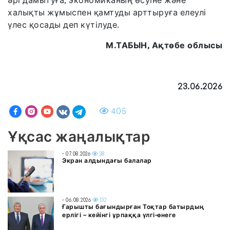
әрі дамытуға, экономиканың өсуіне және
халықты жұмыспен қамтуды арттыруға елеулі
үлес қосады деп күтілуде.
М.ТАБЫН, Ақтөбе облысы
23.06.2026
405
Ұқсас жаңалықтар
- 07.08.2026
38
Экран алдындағы балалар
- 06.08.2026
132
Ғарышты бағындырған Тоқтар батырдың
ерлігі – кейінгі ұрпаққа үлгі-өнеге