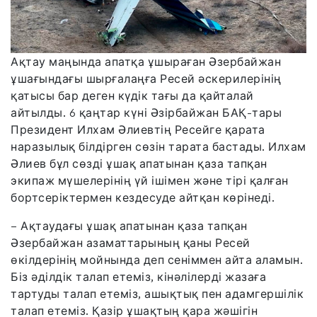
Ақтау маңында апатқа ұшыраған Әзербайжан
ұшағындағы шырғалаңға Ресей әскерилерінің
қатысы бар деген күдік тағы да қайталай
айтылды. 6 қаңтар күні Әзірбайжан БАҚ-тары
Президент Илхам Әлиевтің Ресейге қарата
наразылық білдірген сөзін тарата бастады. Илхам
Әлиев бұл сөзді ұшақ апатынан қаза тапқан
экипаж мүшелерінің үй ішімен және тірі қалған
бортсеріктермен кездесуде айтқан көрінеді.
– Ақтаудағы ұшақ апатынан қаза тапқан
Әзербайжан азаматтарының қаны Ресей
өкілдерінің мойнында деп сеніммен айта аламын.
Біз әділдік талап етеміз, кінәлілерді жазаға
тартуды талап етеміз, ашықтық пен адамгершілік
талап етеміз. Қазір ұшақтың қара жәшігін