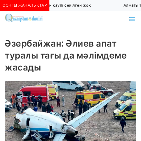
СОҢҒЫ ЖАҢАЛЫҚТАР
Алматыда көшкін қаупі сейілген жоқ
Алматы тө
Әзербайжан: Әлиев апат
туралы тағы да мәлімдеме
жасады