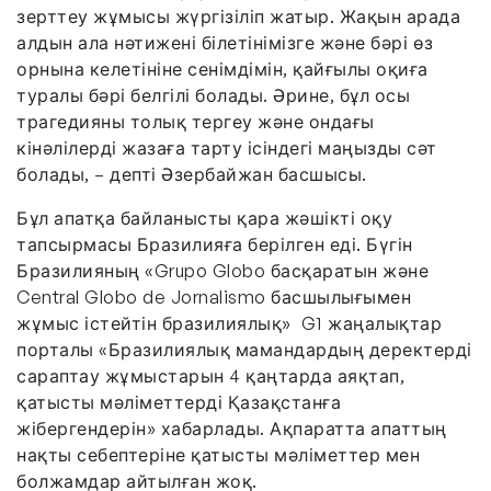
зерттеу жұмысы жүргізіліп жатыр. Жақын арада
алдын ала нәтижені білетінімізге және бәрі өз
орнына келетініне сенімдімін, қайғылы оқиға
туралы бәрі белгілі болады. Әрине, бұл осы
трагедияны толық тергеу және ондағы
кінәлілерді жазаға тарту ісіндегі маңызды сәт
болады, – депті Әзербайжан басшысы.
Бұл апатқа байланысты қара жәшікті оқу
тапсырмасы Бразилияға берілген еді. Бүгін
Бразилияның «Grupo Globo басқаратын және
Central Globo de Jornalismo басшылығымен
жұмыс істейтін бразилиялық» G1 жаңалықтар
порталы «Бразилиялық мамандардың деректерді
сараптау жұмыстарын 4 қаңтарда аяқтап,
қатысты мәліметтерді Қазақстанға
жібергендерін» хабарлады. Ақпаратта апаттың
нақты себептеріне қатысты мәліметтер мен
болжамдар айтылған жоқ.