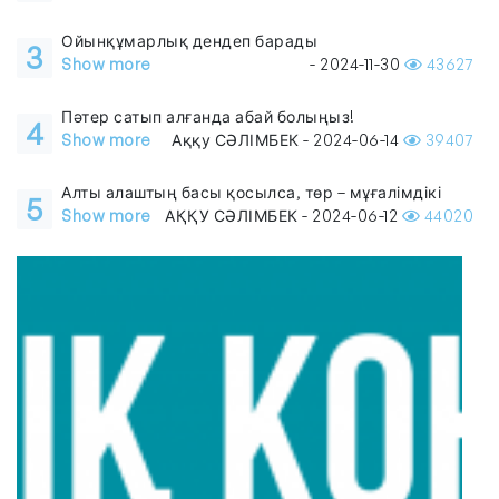
Ойынқұмарлық дендеп барады
3
Show more
- 2024-11-30
43627
Пәтер сатып алғанда абай болыңыз!
4
Show more
Аққу СӘЛІМБЕК - 2024-06-14
39407
Алты алаштың басы қосылса, төр – мұғалімдікі
5
Show more
АҚҚУ СӘЛІМБЕК - 2024-06-12
44020