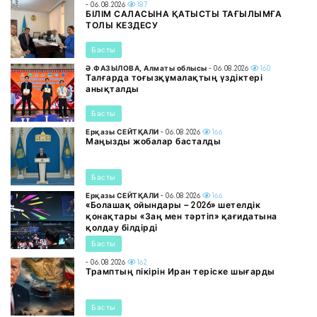
- 06.08.2026
187
БІЛІМ САЛАСЫНА ҚАТЫСТЫ ТАҒЫЛЫМҒА
ТОЛЫ КЕЗДЕСУ
Басты
Ә.ФАЗЫЛОВА, Алматы облысы
- 06.08.2026
160
Талғарда тоғызқұмалақтың үздіктері
анықталды
Басты
Ерқазы СЕЙТҚАЛИ
- 06.08.2026
166
Маңызды жобалар басталды
Басты
Ерқазы СЕЙТҚАЛИ
- 06.08.2026
166
«Болашақ ойындары – 2026» шетелдік
қонақтары «Заң мен тәртіп» қағидатына
қолдау білдірді
Басты
- 06.08.2026
162
Трамптың пікірін Иран теріске шығарды
Басты