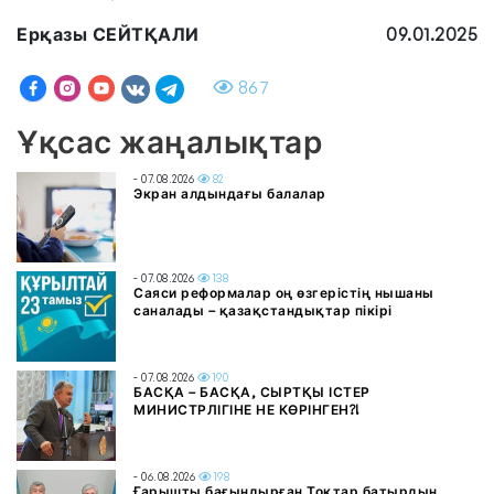
Ерқазы СЕЙТҚАЛИ
09.01.2025
867
Ұқсас жаңалықтар
- 07.08.2026
82
Экран алдындағы балалар
- 07.08.2026
138
Саяси реформалар оң өзгерістің нышаны
саналады – қазақстандықтар пікірі
- 07.08.2026
190
БАСҚА – БАСҚА, СЫРТҚЫ ІСТЕР
МИНИСТРЛІГІНЕ НЕ КӨРІНГЕН?!
- 06.08.2026
198
Ғарышты бағындырған Тоқтар батырдың