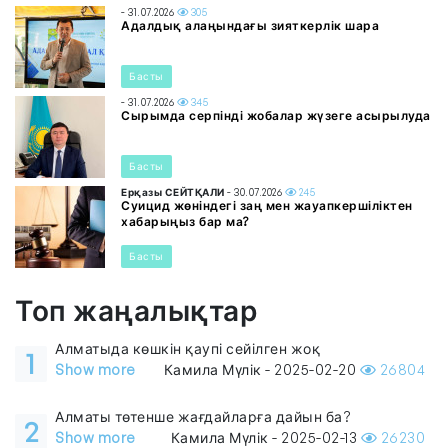
- 31.07.2026
305
Адалдық алаңындағы зияткерлік шара
Басты
- 31.07.2026
345
Сырымда серпінді жобалар жүзеге асырылуда
Басты
Ерқазы СЕЙТҚАЛИ
- 30.07.2026
245
Суицид жөніндегі заң мен жауапкершіліктен
хабарыңыз бар ма?
Басты
Топ жаңалықтар
Алматыда көшкін қаупі сейілген жоқ
1
Show more
Камила Мүлік - 2025-02-20
26804
Алматы төтенше жағдайларға дайын ба?
2
Show more
Камила Мүлік - 2025-02-13
26230