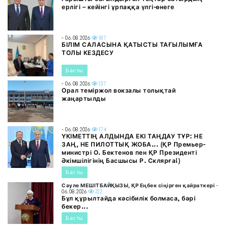
ерлігі – кейінгі ұрпаққа үлгі-өнеге
- 06.08.2026
187
БІЛІМ САЛАСЫНА ҚАТЫСТЫ ТАҒЫЛЫМҒА
ТОЛЫ КЕЗДЕСУ
Басты
- 06.08.2026
137
Орал теміржол вокзалы толықтай
жаңартылды
- 06.08.2026
174
ҮКІМЕТТІҢ АЛДЫНДА ЕКІ ТАҢДАУ ТҰР: НЕ
ЗАҢ, НЕ ПИЛОТТЫҚ ЖОБА... (ҚР Премьер-
министрі О. Бектенов пен ҚР Президенті
Әкімшілігінің Басшысы Р. Склярға!)
Басты
Сәуле МЕШІТБАЙҚЫЗЫ, ҚР Еңбек сіңірген қайраткері
-
06.08.2026
222
Бұл құрылтайда кәсібилік болмаса, бәрі
бекер...
Басты