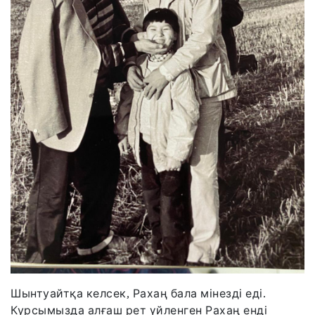
Шынтуайтқа келсек, Рахаң бала мінезді еді.
Курсымызда алғаш рет үйленген Рахаң енді