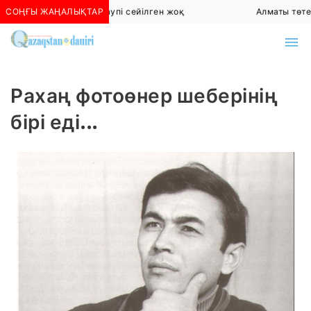
Алматыда көшкін қаупі сейілген жоқ
СОҢҒЫ ЖАҢАЛЫҚТАР
Алматы төтенше 
Рахаң фотоөнер шеберінің
бірі еді...