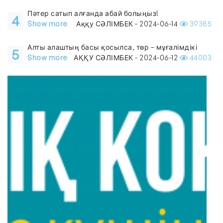
Пәтер сатып алғанда абай болыңыз!
4
Show more
Аққу СӘЛІМБЕК - 2024-06-14
39385
Алты алаштың басы қосылса, төр – мұғалімдікі
5
Show more
АҚҚУ СӘЛІМБЕК - 2024-06-12
44003