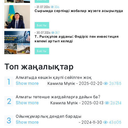
- 31.07.2026
336
Сырымда серпінді жобалар жүзеге асырылуда
Басты
- 30.07.2026
287
Т. Рысқұлов ауданы: Өндіріс пен инвестиция
көлемі артып келеді
Басты
Топ жаңалықтар
Алматыда көшкін қаупі сейілген жоқ
1
Show more
Камила Мүлік - 2025-02-20
26785
Алматы төтенше жағдайларға дайын ба?
2
Show more
Камила Мүлік - 2025-02-13
26214
Ойынқұмарлық дендеп барады
3
Show more
- 2024-11-30
43605