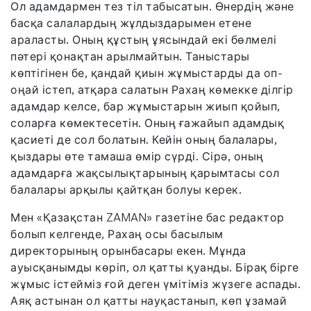
Ол адамдармен тез тіл табысатын. Өнердің және
басқа салалардың жұлдыздарымен етене
араласты. Оның құстың ұясындай екі бөлмелі
пәтері қонақтан арылмайтын. Таныстары
көптігінен бе, қандай қиын жұмыстарды да оп-
оңай істеп, атқара салатын Рахаң көмекке ділгір
адамдар келсе, бар жұмыстарын жиып қойып,
соларға көмектесетін. Оның ғажайып адамдық
қасиеті де сол болатын. Кейін оның балалары,
қыздары өте тамаша өмір сүрді. Сірә, оның
адамдарға жақсылықтарының қарымтасы сол
балалары арқылы қайтқан болуы керек.
Мен «Қазақстан ZAMAN» газетіне бас редактор
болып келгенде, Рахаң осы басылым
директорының орынбасары екен. Мұнда
ауысқанымды көріп, ол қатты қуанды. Бірақ бірге
жұмыс істейміз ғой деген үмітіміз жүзеге аспады.
Аяқ астынан ол қатты науқастанып, көп ұзамай