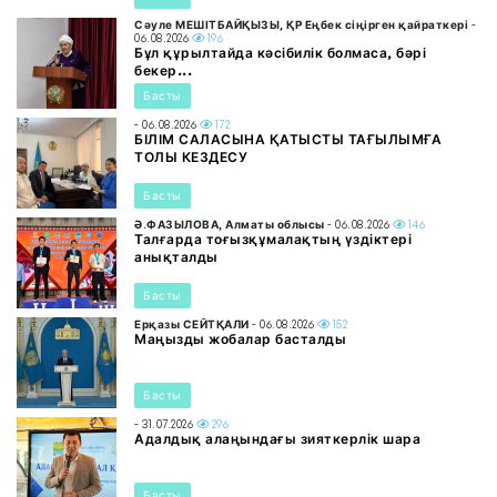
Сәуле МЕШІТБАЙҚЫЗЫ, ҚР Еңбек сіңірген қайраткері
-
06.08.2026
196
Бұл құрылтайда кәсібилік болмаса, бәрі
бекер...
Басты
- 06.08.2026
172
БІЛІМ САЛАСЫНА ҚАТЫСТЫ ТАҒЫЛЫМҒА
ТОЛЫ КЕЗДЕСУ
Басты
Ә.ФАЗЫЛОВА, Алматы облысы
- 06.08.2026
146
Талғарда тоғызқұмалақтың үздіктері
анықталды
Басты
Ерқазы СЕЙТҚАЛИ
- 06.08.2026
152
Маңызды жобалар басталды
Басты
- 31.07.2026
296
Адалдық алаңындағы зияткерлік шара
Басты