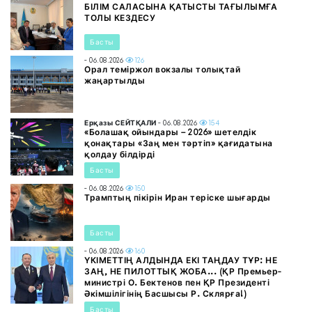
БІЛІМ САЛАСЫНА ҚАТЫСТЫ ТАҒЫЛЫМҒА
ТОЛЫ КЕЗДЕСУ
Басты
- 06.08.2026
126
Орал теміржол вокзалы толықтай
жаңартылды
Ерқазы СЕЙТҚАЛИ
- 06.08.2026
154
«Болашақ ойындары – 2026» шетелдік
қонақтары «Заң мен тәртіп» қағидатына
қолдау білдірді
Басты
- 06.08.2026
150
Трамптың пікірін Иран теріске шығарды
Басты
- 06.08.2026
160
ҮКІМЕТТІҢ АЛДЫНДА ЕКІ ТАҢДАУ ТҰР: НЕ
ЗАҢ, НЕ ПИЛОТТЫҚ ЖОБА... (ҚР Премьер-
министрі О. Бектенов пен ҚР Президенті
Әкімшілігінің Басшысы Р. Склярға!)
Басты