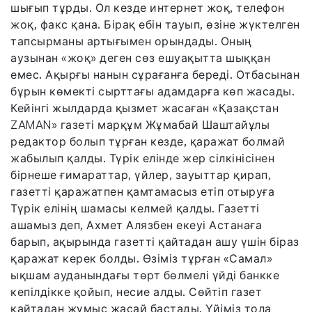
шығып тұрды. Ол кезде интернет жоқ, телефон
жоқ, факс қана. Бірақ ебін тауып, өзіне жүктелген
тапсырманы артығымен орындады. Оның
аузынан «жоқ» деген сөз ешуақытта шыққан
емес. Ақырғы нанын сұрағанға береді. Отбасынан
бұрын көмекті сырттағы адамдарға көп жасады.
Кейінгі жылдарда қызмет жасаған «Қазақстан
ZAMAN» газеті марқұм Жұмабай Шаштайұлы
редактор болып тұрған кезде, қаражат болмай
жабылып қалды. Түрік елінде жер сілкінісінен
бірнеше ғимараттар, үйлер, зауыттар қирап,
газетті қаражатпен қамтамасыз етіп отыруға
Түрік елінің шамасы келмей қалды. Газетті
ашамыз деп, Ахмет Алязбен екеуі Астанаға
барып, ақырында газетті қайтадан ашу үшін біраз
қаражат керек болды. Өзіміз тұрған «Самал»
ықшам ауданындағы төрт бөлмелі үйді банкке
кепілдікке қойып, несие алды. Сөйтіп газет
қайтадан жұмыс жасай бастады. Үйіміз тола