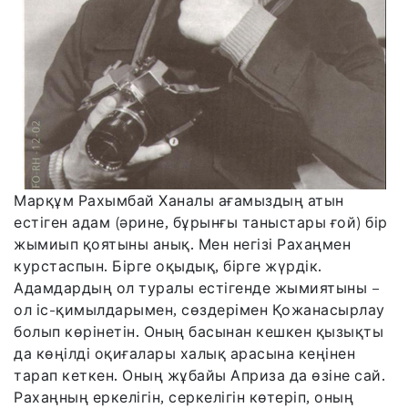
Марқұм Рахымбай Ханалы ағамыздың атын
естіген адам (әрине, бұрынғы таныстары ғой) бір
жымиып қоятыны анық. Мен негізі Рахаңмен
курстаспын. Бірге оқыдық, бірге жүрдік.
Адамдардың ол туралы естігенде жымиятыны –
ол іс-қимылдарымен, сөздерімен Қожанасырлау
болып көрінетін. Оның басынан кешкен қызықты
да көңілді оқиғалары халық арасына кеңінен
тарап кеткен. Оның жұбайы Априза да өзіне сай.
Рахаңның еркелігін, серкелігін көтеріп, оның