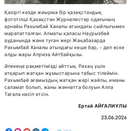
Қазіргі кезде жиырма бір қазақстандық
фототілші Қазақстан Журналистер одағының
арнайы Рахымбай Ханалы атындағы сыйлығымен
марапатталған. Алматы қаласы Наурызбай
ауданында және туған жері Жаңабазарда
Рахымбай Ханалы атындағы көше бар, – деп еске
алды жары Априза Айтбайқызы.
Әпекеңе рақметімізді айттық. Рахаң үшін
атқарып жатқан жұмыстарына табыс тілеймін.
Рахымбай ағамыздың жатқан жері жайлы, иманы
саламат болып, жаны жәннатта болуын Алла
Тағала нәсіп етсін.
Ертай АЙҒАЛИҰЛЫ
23.06.2026