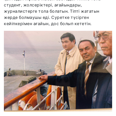
студент, жолсеріктері, ағайындары,
журналистерге тола болатын. Тіпті жататын
жерде болмаушы еді. Суретке түсірген
кейіпкерімен ағайын, дос болып кететін.