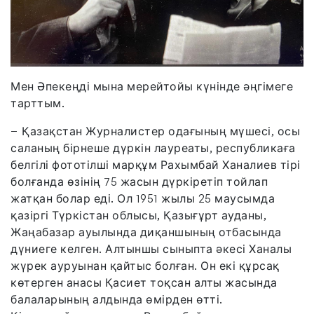
Мен Әпекеңді мына мерейтойы күнінде әңгімеге
тарттым.
− Қазақстан Журналистер одағының мүшесі, осы
саланың бірнеше дүркін лауреаты, республикаға
белгілі фототілші марқұм Рахымбай Ханалиев тірі
болғанда өзінің 75 жасын дүркіретіп тойлап
жатқан болар еді. Ол 1951 жылы 25 маусымда
қазіргі Түркістан облысы, Қазығұрт ауданы,
Жаңабазар ауылында диқаншының отбасында
дүниеге келген. Алтыншы сыныпта әкесі Ханалы
жүрек ауруынан қайтыс болған. Он екі құрсақ
көтерген анасы Қасиет тоқсан алты жасында
балаларының алдында өмірден өтті.