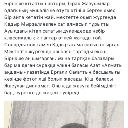
Бірнеше кітаптың авторы, бірақ Жазушылар
одағының мүшелігіне өтуге өтініш берген емес.
Бір айта кететін жай, мектепте оқып жүргенде
Қадыр Мырзалиевпен хат алмасып тұрыпты.
Ауылдағы кітап сататын дүкендерде небір
классикалық кітаптар өтпей жатады ғой.
Соларды поштамен Қадыр ағама салып отырған.
Мектепте жүргенде өзі баян тартады екен.
Бірнеше ән шығарған. Өзіне тартқан балалары
бар ма деген сұраққа үлкен баласы Азат «Алматы
ақшамы» газетінде Ерғали Сағаттың басшылығы
кезінде фототілші болып жасады. Кіші баласы
Жасұлан дипломат. Оның да жазуға бейімділігі
бар, суретке де жақсы түсіреді.