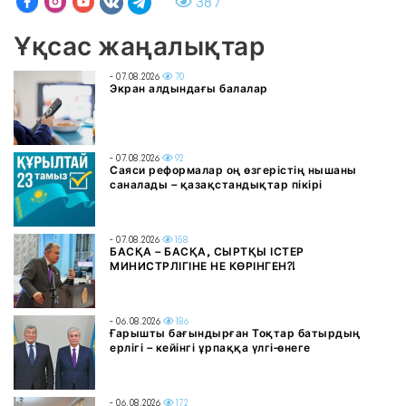
387
Ұқсас жаңалықтар
- 07.08.2026
70
Экран алдындағы балалар
- 07.08.2026
92
Саяси реформалар оң өзгерістің нышаны
саналады – қазақстандықтар пікірі
- 07.08.2026
158
БАСҚА – БАСҚА, СЫРТҚЫ ІСТЕР
МИНИСТРЛІГІНЕ НЕ КӨРІНГЕН?!
- 06.08.2026
186
Ғарышты бағындырған Тоқтар батырдың
ерлігі – кейінгі ұрпаққа үлгі-өнеге
- 06.08.2026
172