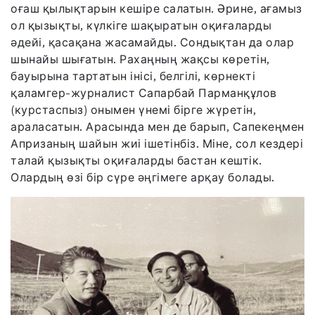
оғаш қылықтарын кешіре салатын. Әрине, ағамыз
ол қызықты, күлкіге шақыратын оқиғаларды
әдейі, қасақана жасамайды. Сондықтан да олар
шынайы шығатын. Рахаңның жақсы көретін,
бауырына тартатын інісі, белгілі, көрнекті
қаламгер-журналист Сапарбай Парманқұлов
(курстаспыз) онымен үнемі бірге жүретін,
араласатын. Арасында мен де барып, Сапекеңмен
Апризаның шайын жиі ішетінбіз. Міне, сол кездері
талай қызықты оқиғаларды бастан кештік.
Олардың өзі бір сүре әңгімеге арқау болады.