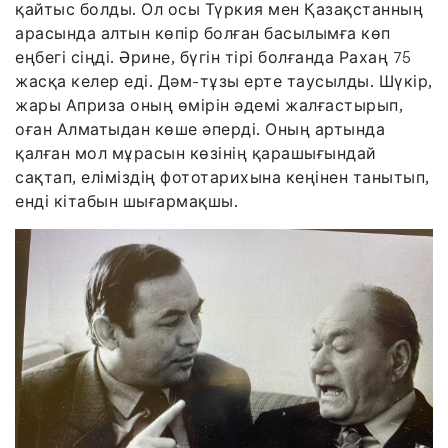
қайтыс болды. Ол осы Түркия мен Қазақстанның
арасында алтын көпір болған басылымға көп
еңбегі сіңді. Әрине, бүгін тірі болғанда Рахаң 75
жасқа келер еді. Дәм-тұзы ерте таусылды. Шүкір,
жары Априза оның өмірін әдемі жалғастырып,
оған Алматыдан көше әперді. Оның артында
қалған мол мұрасын көзінің қарашығындай
сақтап, еліміздің фототарихына кеңінен танытып,
енді кітабын шығармақшы.