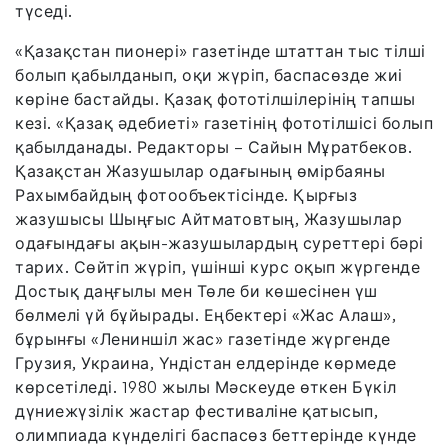
түседі.
«Қазақстан пионері» газетінде штаттан тыс тілші
болып қабылданып, оқи жүріп, баспасөзде жиі
көріне бастайды. Қазақ фототілшілерінің тапшы
кезі. «Қазақ әдебиеті» газетінің фототілшісі болып
қабылданады. Редакторы – Сайын Мұратбеков.
Қазақстан Жазушылар одағының өмірбаяны
Рахымбайдың фотообъектісінде. Қырғыз
жазушысы Шыңғыс Айтматовтың, Жазушылар
одағындағы ақын-жазушылардың суреттері бәрі
тарих. Сөйтіп жүріп, үшінші курс оқып жүргенде
Достық даңғылы мен Төле би көшесінен үш
бөлмелі үй бұйырады. Еңбектері «Жас Алаш»,
бұрынғы «Лениншіл жас» газетінде жүргенде
Грузия, Украина, Үндістан елдерінде көрмеде
көрсетіледі. 1980 жылы Мәскеуде өткен Бүкіл
дүниежүзілік жастар фестиваліне қатысып,
олимпиада күнделігі баспасөз беттерінде күнде