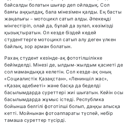
байсалды болатын шығар деп ойладық. Сол
баяғы аңқылдақ, бала мінезімен қалды. Ең басты
жаңалығы – мотоцикл сатып алды. Әпекеңді
мінгестіріп, олай да, бұлай да зулап, көзімізді
қызықтыратын. Ол кезде біздей кедей
студенттерге мотоцикл сатып алу деген үлкен
байлық, зор арман болатын.
Рахаң студент кезінде-ақ фототілшілікке
бейімделді. Мінезі де, ылдым-жылдым қасиеті де
сол мамандыққа келетін. Сол кезде-ақ оның
«Социалистік Қазақстан», «Лениншіл жас»,
«Қазақ әдебиеті» және басқа да беделді
басылымдарда суреттері жиі шығатын. Кейін осы
басылымдарда жұмыс істеді. Республика
бойынша белгілі фототілші болып, даңқы алысқа
кетті. Мойнынан фотоаппараты түспей, небір
тамаша суреттер түсірді.