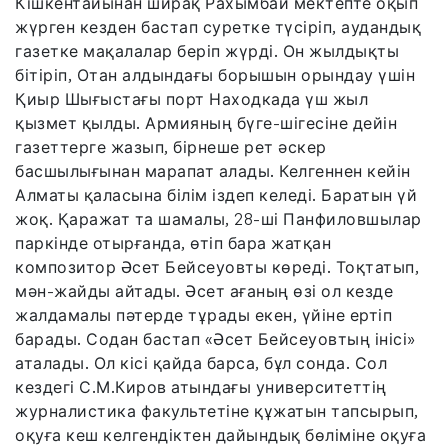
Кішкентайынан ширақ Рахымбай мектепте оқып
жүрген кезден бастап суретке түсіріп, аудандық
газетке мақалалар беріп жүрді. Он жылдықты
бітіріп, Отан алдындағы борышын орындау үшін
Қиыр Шығыстағы порт Находкада үш жыл
қызмет қылды. Армияның бүге-шігесіне дейін
газеттерге жазып, бірнеше рет әскер
басшылығынан марапат алады. Келгеннен кейін
Алматы қаласына білім іздеп келеді. Баратын үй
жоқ. Қаражат та шамалы, 28-ші Панфиловшылар
паркінде отырғанда, өтіп бара жатқан
композитор Әсет Бейсеуовты көреді. Тоқтатып,
мән-жайды айтады. Әсет ағаның өзі ол кезде
жалдамалы пәтерде тұрады екен, үйіне ертіп
барады. Содан бастап «Әсет Бейсеуовтың інісі»
аталады. Ол кісі қайда барса, бұл сонда. Сол
кездегі С.М.Киров атындағы университеттің
журналистика факультетіне құжатын тапсырып,
оқуға кеш келгендіктен дайындық бөліміне оқуға