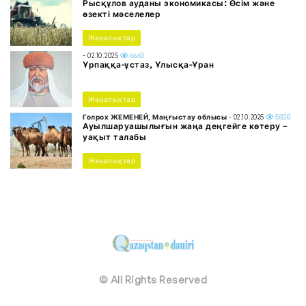
Рысқұлов ауданы экономикасы: Өсім және
өзекті мәселелер
Жаңалықтар
- 02.10.2025
6660
Ұрпаққа-ұстаз, Ұлысқа-Ұран
Жаңалықтар
Голрох ЖЕМЕНЕЙ, Маңғыстау облысы
- 02.10.2025
5838
Ауылшаруашылығын жаңа деңгейге көтеру –
уақыт талабы
Жаңалықтар
© All Rights Reserved