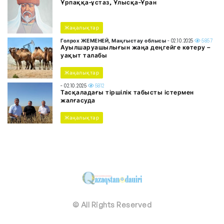
Ұрпаққа-ұстаз, Ұлысқа-Ұран
Жаңалықтар
Голрох ЖЕМЕНЕЙ, Маңғыстау облысы
- 02.10.2025
5857
Ауылшаруашылығын жаңа деңгейге көтеру –
уақыт талабы
Жаңалықтар
- 02.10.2025
5812
Тасқаладағы тіршілік табысты істермен
жалғасуда
Жаңалықтар
© All Rights Reserved