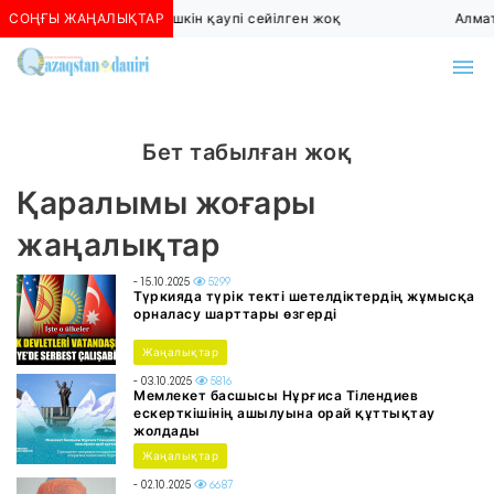
СОҢҒЫ ЖАҢАЛЫҚТАР
Алматыда көшкін қаупі сейілген жоқ
Алмат
Бет табылған жоқ
Қаралымы жоғары
жаңалықтар
- 15.10.2025
5299
Түркияда түрік текті шетелдіктердің жұмысқа
орналасу шарттары өзгерді
Жаңалықтар
- 03.10.2025
5816
Мемлекет басшысы Нұрғиса Тілендиев
ескерткішінің ашылуына орай құттықтау
жолдады
Жаңалықтар
- 02.10.2025
6687