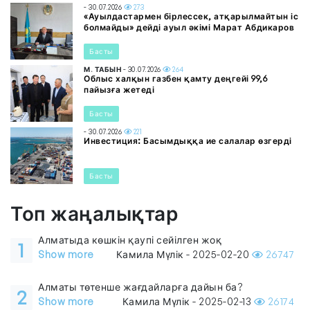
- 30.07.2026
273
«Ауылдастармен бірлессек, атқарылмайтын іс
болмайды» дейді ауыл әкімі Марат Абдикаров
Басты
М. ТАБЫН
- 30.07.2026
264
Облыс халқын газбен қамту деңгейі 99,6
пайызға жетеді
Басты
- 30.07.2026
221
Инвестиция: Басымдыққа ие салалар өзгерді
Басты
Топ жаңалықтар
Алматыда көшкін қаупі сейілген жоқ
1
Show more
Камила Мүлік - 2025-02-20
26747
Алматы төтенше жағдайларға дайын ба?
2
Show more
Камила Мүлік - 2025-02-13
26174