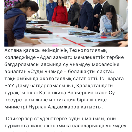
Астана қаласы әкімдігінің Технологиялық
колледжінде «Адал азамат» мемлекеттік тәрбие
бағдарламасы аясында су үнемдеу мәселесіне
арналған «Суды үнемде – болашақты сақта!»
тақырыбында экологиялық сағат өтті. Іс-шараға
БҰҰ Даму бағдарламасының Қазақстандағы
тұрақты өкілі Катаржина Вавьерниа және Су
ресурстары және ирригация бірінші вице-
министрі Нұрлан Алдамжаров қатысты.
Спикерлер студенттерге судың маңызы, оны
тұрмыста және экономика салаларында үнемдеу