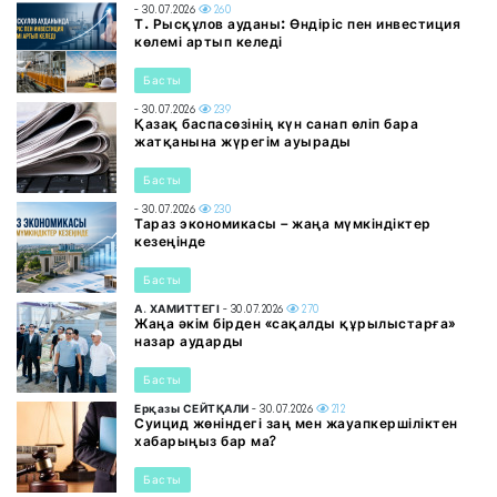
- 30.07.2026
260
Т. Рысқұлов ауданы: Өндіріс пен инвестиция
көлемі артып келеді
Басты
- 30.07.2026
239
Қазақ баспасөзінің күн санап өліп бара
жатқанына жүрегім ауырады
Басты
- 30.07.2026
230
Тараз экономикасы – жаңа мүмкіндіктер
кезеңінде
Басты
А. ХАМИТТЕГІ
- 30.07.2026
270
Жаңа әкім бірден «сақалды құрылыстарға»
назар аударды
Басты
Ерқазы СЕЙТҚАЛИ
- 30.07.2026
212
Суицид жөніндегі заң мен жауапкершіліктен
хабарыңыз бар ма?
Басты