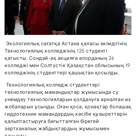
Экологиялық сағатқа Астана қаласы әкімдігінің
Технологиялық колледжінің 125 студенті
қатысты. Сондай-ақ акцияға елорданың 26
колледжі мен Солтүстік Қазақстан облысының 19
колледжінің студенттері қашықтан қосылды.
Технологиялық колледж студенттері
технологиялық мамандықтар жұмысында су
үнемдеу технологияларын қолдануға арналған өз
жобаларын ұсынды. Оған қоса, қонақтар болашақ
гидротехник мамандардың кәсіби құзыреттерін
қалыптастыруға бағытталған бірегей
зертханалық жабдықтардың жұмысымен
танысты.