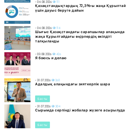
- 04.08.2026
111
Қазақстандықтардың 72,3%-ы жаңа Құрылтай
үшін дауыс беруге дайын
- 04.08.2026
114
Шығыс Қазақстандағы сарапшылар алаңында
жаңа Құрылтайдағы өңірлердің өкілдігі
талқыланды
- 03.08.2026
426
Я боюсь и делаю
- 31.07.2026
260
Адалдық алаңындағы зияткерлік шара
Басты
- 31.07.2026
304
Сырымда серпінді жобалар жүзеге асырылуда
Басты