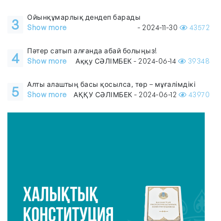
Ойынқұмарлық дендеп барады
3
Show more
- 2024-11-30
43572
Пәтер сатып алғанда абай болыңыз!
4
Show more
Аққу СӘЛІМБЕК - 2024-06-14
39348
Алты алаштың басы қосылса, төр – мұғалімдікі
5
Show more
АҚҚУ СӘЛІМБЕК - 2024-06-12
43970