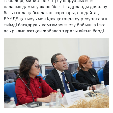
тәсілдері, министрліктің су шаруашылығы
саласын дамыту және білікті кадрларды даярлау
бағытында қабылдаған шаралары, сондай-ақ
БҰҰДБ қатысуымен Қазақстанда су ресурстарын
тиімді басқаруды қамтамасыз ету бойынша іске
асырылып жатқан жобалар туралы айтып берді.