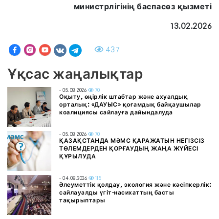
министрлігінің баспасөз қызметі
13.02.2026
437
Ұқсас жаңалықтар
- 05.08.2026
70
Оқыту, өңірлік штабтар және ахуалдық
орталық: «ДАУЫС» қоғамдық байқаушылар
коалициясы сайлауға дайындалуда
- 05.08.2026
70
ҚАЗАҚСТАНДА МӘМС ҚАРАЖАТЫН НЕГІЗСІЗ
ТӨЛЕМДЕРДЕН ҚОРҒАУДЫҢ ЖАҢА ЖҮЙЕСІ
ҚҰРЫЛУДА
- 04.08.2026
115
Әлеуметтік қолдау, экология және кәсіпкерлік:
сайлауалды үгіт-насихаттың басты
тақырыптары