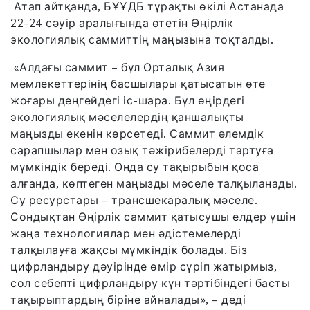
Атап айтқанда, БҰҰДБ тұрақты өкілі Астанада
22-24 сәуір аралығында өтетін Өңірлік
экологиялық саммиттің маңызына тоқталды.
«Алдағы саммит – бұл Орталық Азия
мемлекеттерінің басшылары қатысатын өте
жоғары деңгейдегі іс-шара. Бұл өңірдегі
экологиялық мәселелердің қаншалықты
маңызды екенін көрсетеді. Саммит әлемдік
сарапшылар мен озық тәжірибелерді тартуға
мүмкіндік береді. Онда су тақырыбын қоса
алғанда, көптеген маңызды мәселе талқыланады.
Су ресурстары – трансшекаралық мәселе.
Сондықтан Өңірлік саммит қатысушы елдер үшін
жаңа технологиялар мен әдістемелерді
талқылауға жақсы мүмкіндік болады. Біз
цифрландыру дәуірінде өмір сүріп жатырмыз,
сол себепті цифрландыру күн тәртібіндегі басты
тақырыптардың біріне айналады», – деді