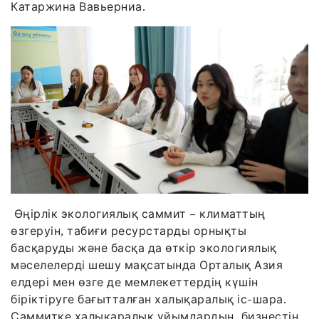
Катаржина Вавьерниа.
Өңірлік экологиялық саммит – климаттың
өзгеруін, табиғи ресурстарды орнықты
басқаруды және басқа да өткір экологиялық
мәселелерді шешу мақсатында Орталық Азия
елдері мен өзге де мемлекеттердің күшін
біріктіруге бағытталған халықаралық іс-шара.
Саммитке халықаралық ұйымдардың, бизнестің