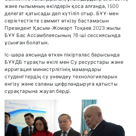
және ғылымның өкілдерін қоса алғанда, 1500
делегат қатысады деп күтіліп отыр. БҰҰ-мен
серіктестікте саммит өткізу бастамасын
Президент Қасым-Жомарт Тоқаев 2023 жылы
БҰҰ Бас Ассамблеясының 78-ші сессиясында
ұсынған болатын.
Іс-шара аясында өткен пікірталас барысында
БҰҰДБ тұрақты өкілі мен Су ресурстары және
ирригация министрлігінің мамандары
студенттердің су үнемдеу технологияларын
енгізу және саланы цифрландыруға қатысты
сұрақтарына жауап берді.