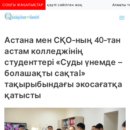
СОҢҒЫ ЖАҢАЛЫҚТАР
Алматыда көшкін қаупі сейілген жоқ
Алматы төт
Астана мен СҚО-ның 40-тан
астам колледжінің
студенттері «Суды үнемде –
болашақты сақта!»
тақырыбындағы экосағатқа
қатысты