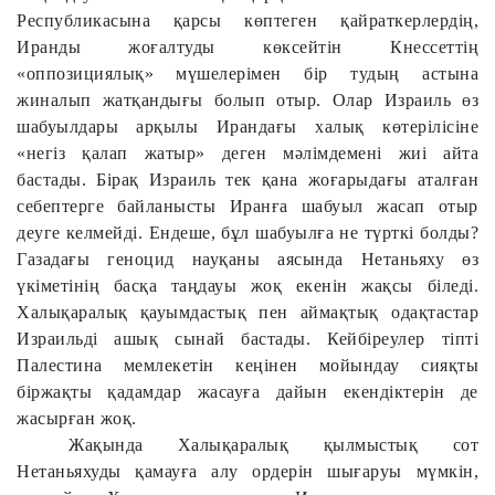
Республикасына қарсы көптеген қайраткерлердің,
Иранды жоғалтуды көксейтін Кнессеттің
«оппозициялық» мүшелерімен бір тудың астына
жиналып жатқандығы болып отыр. Олар Израиль өз
шабуылдары арқылы Ирандағы халық көтерілісіне
«негіз қалап жатыр» деген мәлімдемені жиі айта
бастады. Бірақ Израиль тек қана жоғарыдағы аталған
себептерге байланысты Иранға шабуыл жасап отыр
деуге келмейді. Ендеше, бұл шабуылға не түрткі болды?
Газадағы геноцид науқаны аясында Нетаньяху өз
үкіметінің басқа таңдауы жоқ екенін жақсы біледі.
Халықаралық қауымдастық пен аймақтық одақтастар
Израильді ашық сынай бастады. Кейбіреулер тіпті
Палестина мемлекетін кеңінен мойындау сияқты
біржақты қадамдар жасауға дайын екендіктерін де
жасырған жоқ.
Жақында Халықаралық қылмыстық сот
Нетаньяхуды қамауға алу ордерін шығаруы мүмкін,