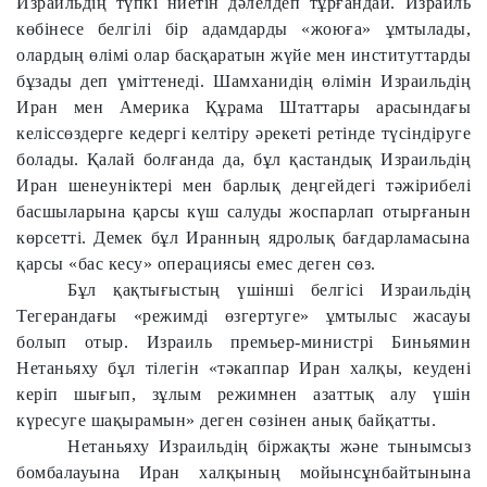
Израильдің түпкі ниетін дәлелдеп тұрғандай. Израиль
көбінесе белгілі бір адамдарды «жоюға» ұмтылады,
олардың өлімі олар басқаратын жүйе мен институттарды
бұзады деп үміттенеді. Шамханидің өлімін Израильдің
Иран мен Америка Құрама Штаттары арасындағы
келіссөздерге кедергі келтіру әрекеті ретінде түсіндіруге
болады. Қалай болғанда да, бұл қастандық Израильдің
Иран шенеуніктері мен барлық деңгейдегі тәжірибелі
басшыларына қарсы күш салуды жоспарлап отырғанын
көрсетті. Демек бұл Иранның ядролық бағдарламасына
қарсы «бас кесу» операциясы емес деген сөз.
Бұл қақтығыстың үшінші белгісі Израильдің
Тегерандағы «режимді өзгертуге» ұмтылыс жасауы
болып отыр. Израиль премьер-министрі Биньямин
Нетаньяху бұл тілегін «тәкаппар Иран халқы, кеудені
керіп шығып, зұлым режимнен азаттық алу үшін
күресуге шақырамын» деген сөзінен анық байқатты.
Нетаньяху Израильдің біржақты және тынымсыз
бомбалауына Иран халқының мойынсұнбайтынына