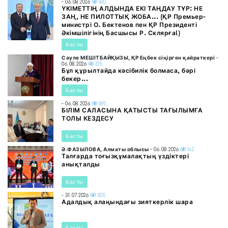
- 06.08.2026
180
ҮКІМЕТТІҢ АЛДЫНДА ЕКІ ТАҢДАУ ТҰР: НЕ
ЗАҢ, НЕ ПИЛОТТЫҚ ЖОБА... (ҚР Премьер-
министрі О. Бектенов пен ҚР Президенті
Әкімшілігінің Басшысы Р. Склярға!)
Басты
Сәуле МЕШІТБАЙҚЫЗЫ, ҚР Еңбек сіңірген қайраткері
-
06.08.2026
225
Бұл құрылтайда кәсібилік болмаса, бәрі
бекер...
Басты
- 06.08.2026
189
БІЛІМ САЛАСЫНА ҚАТЫСТЫ ТАҒЫЛЫМҒА
ТОЛЫ КЕЗДЕСУ
Басты
Ә.ФАЗЫЛОВА, Алматы облысы
- 06.08.2026
162
Талғарда тоғызқұмалақтың үздіктері
анықталды
Басты
- 31.07.2026
305
Адалдық алаңындағы зияткерлік шара
Басты