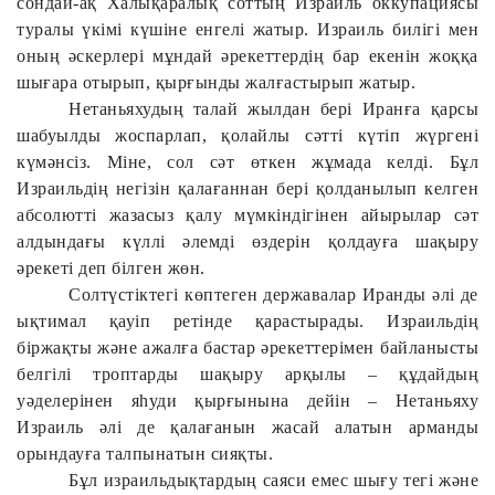
сондай-ақ Халықаралық соттың Израиль оккупациясы
туралы үкімі күшіне енгелі жатыр. Израиль билігі мен
оның әскерлері мұндай әрекеттердің бар екенін жоққа
шығара отырып, қырғынды жалғастырып жатыр.
Нетаньяхудың талай жылдан бері Иранға қарсы
шабуылды жоспарлап, қолайлы сәтті күтіп жүргені
күмәнсіз. Міне, сол сәт өткен жұмада келді. Бұл
Израильдің негізін қалағаннан бері қолданылып келген
абсолютті жазасыз қалу мүмкіндігінен айырылар сәт
алдындағы күллі әлемді өздерін қолдауға шақыру
әрекеті деп білген жөн.
Солтүстіктегі көптеген державалар Иранды әлі де
ықтимал қауіп ретінде қарастырады. Израильдің
біржақты және ажалға бастар әрекеттерімен байланысты
белгілі троптарды шақыру арқылы – құдайдың
уәделерінен яһуди қырғынына дейін – Нетаньяху
Израиль әлі де қалағанын жасай алатын арманды
орындауға талпынатын сияқты.
Бұл израильдықтардың саяси емес шығу тегі және