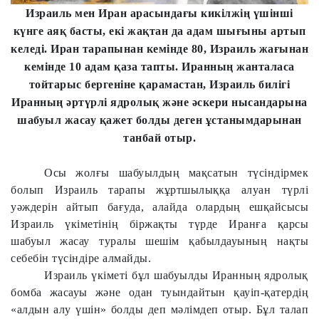
Израиль мен Иран арасындағы кикілжің үшінші
күнге аяқ басты, екі жақтан да адам шығыны артып
келеді. Иран тарапынан кемінде 80, Израиль жағынан
кемінде 10 адам қаза тапты. Иранның жанталаса
тойтарыс бергеніне қарамастан, Израиль билігі
Иранның әртүрлі ядролық және әскери нысандарына
шабуыл жасау қажет болды деген ұстанымдарынан
танбай отыр.
Осы жолғы шабуылдың мақсатын түсіндірмек
болып Израиль тарапы жұртшылыққа алуан түрлі
уәждерін айтып бағуда, алайда олардың ешқайсысы
Израиль үкіметінің біржақты түрде Иранға қарсы
шабуыл жасау туралы шешім қабылдауының нақты
себебін түсіндіре алмайды.
Израиль үкіметі бұл шабуылды Иранның ядролық
бомба жасауы және одан туындайтын қауіп-қатердің
«алдын алу үшін» болды деп мәлімдеп отыр. Бұл талап