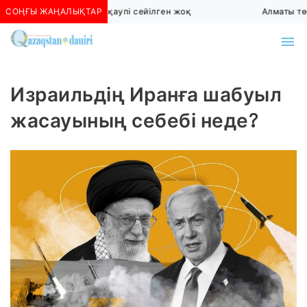
СОҢҒЫ ЖАҢАЛЫҚТАР
Алматыда көшкін қаупі сейілген жоқ
Алматы төте
Израильдің Иранға шабуыл
жасауының себебі неде?