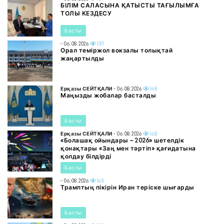
БІЛІМ САЛАСЫНА ҚАТЫСТЫ ТАҒЫЛЫМҒА
ТОЛЫ КЕЗДЕСУ
Басты
- 06.08.2026
139
Орал теміржол вокзалы толықтай
жаңартылды
Ерқазы СЕЙТҚАЛИ
- 06.08.2026
168
Маңызды жобалар басталды
Басты
Ерқазы СЕЙТҚАЛИ
- 06.08.2026
168
«Болашақ ойындары – 2026» шетелдік
қонақтары «Заң мен тәртіп» қағидатына
қолдау білдірді
Басты
- 06.08.2026
165
Трамптың пікірін Иран теріске шығарды
Басты