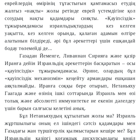
еврейлердің өмірінің тұтастығын қамтамасыз етудің
жалғыз «нақты» жолы ретінде еврей үстемдігіне қол
созудың нақты қадамдары сияқты. «Қауіпсіздік»
тұжырымдамасы израильдықтардың
кез келген
уақытта, кез келген орында, қалаған адамын өлтіре
алатынын білдіреді, әрі бұл әрекеттері үшін ешқандай
бодау төлемейді де...
Газадан Йеменге, Ливаннан Сирияға және қазір
Иранға дейін Израильдің әрекеттерін басқаратын – осы
«қауіпсіздік» тұжырымдамасы. Әрине, олардың бұл
«қауіпсіздік механизмін» кеңейту армандары ешқашан
аяқталмайды. Иранға соққы бере отырып, Нетаньяху
Гаагада және өзінің ішкі соттарында Израиль мен өзі
толық және абсолютті иммунитетке ие екенін дәлелдеу
үшін барын салғысы келетіні анық.
Бұл Нетаньяхудың құтылатын жолы ма? Израиль
жұртшылығы оның ел ішіндегі сәтсіз қадамдары мен
Газадағы жан түршігерлік қылмыстарын кешіре ме? Бұл
Израильдің қазіргі қоғамдық дискурсындағы көңіл