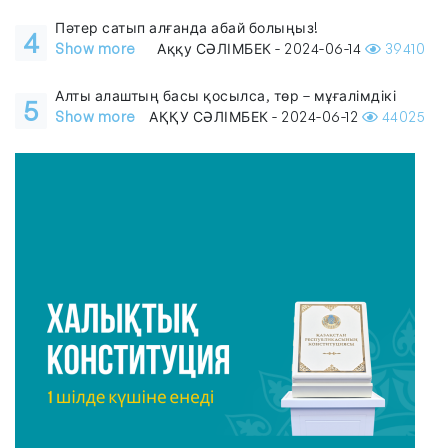
Пәтер сатып алғанда абай болыңыз!
4
Show more
Аққу СӘЛІМБЕК - 2024-06-14
39410
Алты алаштың басы қосылса, төр – мұғалімдікі
5
Show more
АҚҚУ СӘЛІМБЕК - 2024-06-12
44025