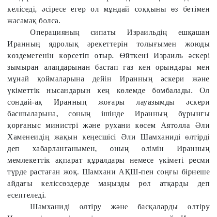
келіседі, әсіресе егер ол мұндай соққыны өз бетімен
жасамақ болса.
Операцияның сипаты Израильдің ешқашан
Иранның ядролық әрекеттерін толығымен жоюды
көздемегенін көрсетіп отыр. Өйткені Израиль әскері
зымыран алаңдарынан бастап газ кен орындары мен
мұнай қоймаларына дейін Иранның әскери және
үкіметтік нысандарын кең көлемде бомбалады. Ол
сондай-ақ Иранның жоғары лауазымды әскери
басшыларына, соның ішінде Иранның бұрынғы
қорғаныс министрі және рухани көсем Аятолла Әли
Хаменеидің жақын кеңесшісі Әли Шамханиді өлтірді
деп хабарланғанымен, оның өлімін Иранның
мемлекеттік ақпарат құралдары немесе үкіметі ресми
түрде растаған жоқ. Шамхани АҚШ-пен соңғы бірнеше
айдағы келіссөздерде маңызды рөл атқарды деп
есептеледі.
Шамханиді өлтіру және басқаларды өлтіру