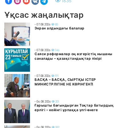
1635
Ұқсас жаңалықтар
- 07.08.2026
85
Экран алдындағы балалар
- 07.08.2026
146
Саяси реформалар оң өзгерістің нышаны
саналады – қазақстандықтар пікірі
- 07.08.2026
191
БАСҚА – БАСҚА, СЫРТҚЫ ІСТЕР
МИНИСТРЛІГІНЕ НЕ КӨРІНГЕН?!
- 06.08.2026
201
Ғарышты бағындырған Тоқтар батырдың
ерлігі – кейінгі ұрпаққа үлгі-өнеге
- 06.08.2026
189