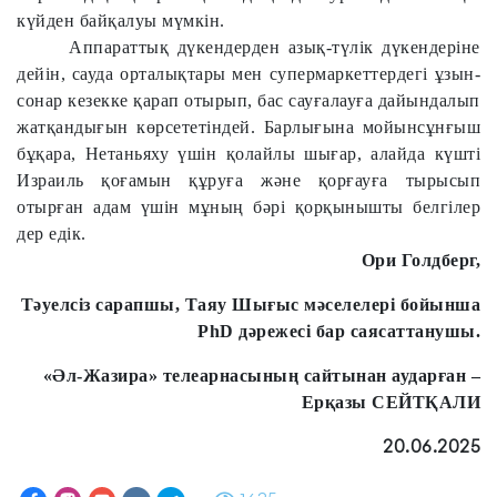
күйден байқалуы мүмкін.
Аппараттық дүкендерден азық-түлік дүкендеріне
дейін, сауда орталықтары мен супермаркеттердегі ұзын-
сонар кезекке қарап отырып, бас сауғалауға дайындалып
жатқандығын көрсететіндей. Барлығына мойынсұнғыш
бұқара, Нетаньяху үшін қолайлы шығар, алайда күшті
Израиль қоғамын құруға және қорғауға тырысып
отырған адам үшін мұның бәрі қорқынышты белгілер
дер едік.
Ори Голдберг,
Тәуелсіз сарапшы, Таяу Шығыс мәселелері бойынша
PhD дәрежесі бар саясаттанушы.
«Әл-Жазира» телеарнасының сайтынан аударған –
Ерқазы СЕЙТҚАЛИ
20.06.2025