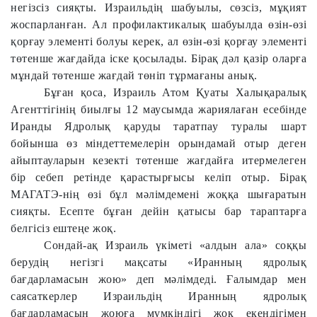
негізсіз сияқты. Израильдің шабуылы, сөзсіз, мұқият
жоспарланған. Ал профилактикалық шабуылда өзін-өзі
қорғау элементі болуы керек, ал өзін-өзі қорғау элементі
төтенше жағдайда іске қосылады. Бірақ дәл қазір оларға
мұндай төтенше жағдай төніп тұрмағаны анық.
Бұған қоса, Израиль Атом Қуаты Халықаралық
Агенттігінің биылғы 12 маусымда жариялаған есебінде
Иранды Ядролық қаруды таратпау туралы шарт
бойынша өз міндеттемелерін орындамай отыр деген
айыптауларын кезекті төтенше жағдайға итермелеген
бір себеп ретінде қарастырғысы келіп отыр. Бірақ
МАГАТЭ-нің өзі бұл мәлімдемені жоққа шығаратын
сияқты. Есепте бұған дейін қатысы бар тараптарға
белгісіз ештеңе жоқ.
Сондай-ақ Израиль үкіметі «алдын ала» соққы
берудің негізгі мақсаты «Иранның ядролық
бағдарламасын жою» деп мәлімдеді. Ғалымдар мен
саясаткерлер Израильдің Иранның ядролық
бағдарламасын жоюға мүмкіндігі жоқ екендігімен