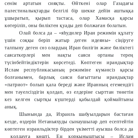
сенім артатын сияқты. Өйткені олар Газадағы
палестиналықтарды белгілі бір шекке дейін аштыққа
ұшыратып, қырып тастаса, олар Хамасқа қарсы
көтеріліп, оны биліктен қуады деп болжаған болатын.
Олай болса да – «яһудилер Иран режимін құлату
үшін соққы беріп жатыр деген идеяны» сіңіруге
талпыну деген сөз олардың Иран билігін және биліктегі
саясаткерлері мен нақты саяси ортаны терең
түсінбейтіндіктерін көрсетеді. Көптеген ирандықтар
Ислам республикасының режиміне күмәнсіз қарсы
болғанымен, барлық саяси бағыттағы ирандықтар
«патриот» болып қала береді және Иранның егемендігі
мен тәуелсіздігін қолдап, өз елдеріне сырттан төнетін
кез келген сыртқы күштерді қабылдай қоймайтыны
анық.
Шынында да, Израиль шабуылдарын бастаған
кезде, өздерін Нетаньяхуды сынаушылар деп есептейтін
көптеген израильдіктер бірден үкіметті ауызша болса да
қолдауға көшті. Ең қорқыныштысы – Ислам