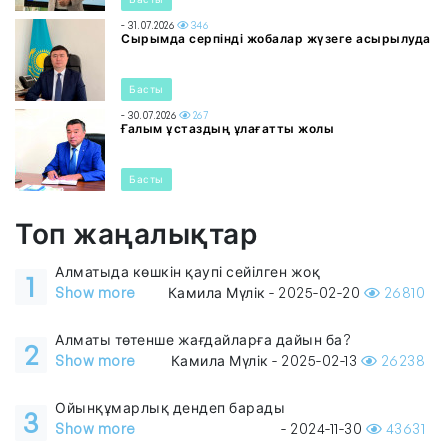
- 31.07.2026
346
Сырымда серпінді жобалар жүзеге асырылуда
Басты
- 30.07.2026
267
Ғалым ұстаздың ұлағатты жолы
Басты
Топ жаңалықтар
Алматыда көшкін қаупі сейілген жоқ
1
Show more
Камила Мүлік - 2025-02-20
26810
Алматы төтенше жағдайларға дайын ба?
2
Show more
Камила Мүлік - 2025-02-13
26238
Ойынқұмарлық дендеп барады
3
Show more
- 2024-11-30
43631