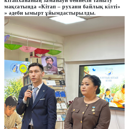
кітапхананың заманауи бейнесін таныту
мақсатында «Кітап – рухани байлық кілті»
»
әдеби ымырт ұйымдастырылды.