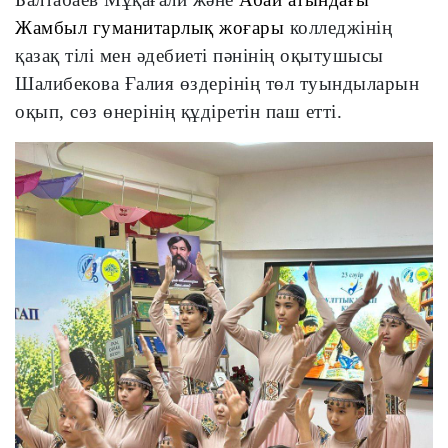
Жамбыл гуманитарлық жоғары
колледжінің
қазақ тілі мен әдебиеті пәнінің оқытушысы
Шалибекова Ғалия
өздерінің төл туындыларын
оқып, сөз өнерінің құдіретін паш етті.