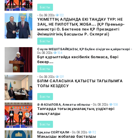
Басты
- 06.08.2026
122
ҮКІМЕТТІҢ АЛДЫНДА ЕКІ ТАҢДАУ ТҰР: НЕ
ЗАҢ, НЕ ПИЛОТТЫҚ ЖОБА... (ҚР Премьер-
министрі О. Бектенов пен ҚР Президенті
Әкімшілігінің Басшысы Р. Склярға!)
Басты
Сәуле МЕШІТБАЙҚЫЗЫ, ҚР Еңбек сіңірген қайраткері
-
06.08.2026
154
Бұл құрылтайда кәсібилік болмаса, бәрі
бекер...
Басты
- 06.08.2026
129
БІЛІМ САЛАСЫНА ҚАТЫСТЫ ТАҒЫЛЫМҒА
ТОЛЫ КЕЗДЕСУ
Басты
Ә.ФАЗЫЛОВА, Алматы облысы
- 06.08.2026
108
Талғарда тоғызқұмалақтың үздіктері
анықталды
Басты
Ерқазы СЕЙТҚАЛИ
- 06.08.2026
112
Маңызды жобалар басталды