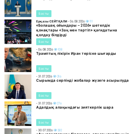
Басты
Ерқазы СЕЙТҚАЛИ
- 06.08.2026
111
«Болашақ ойындары – 2026» шетелдік
қонақтары «Заң мен тәртіп» қағидатына
қолдау білдірді
Басты
- 06.08.2026
108
Трамптың пікірін Иран теріске шығарды
Басты
- 31.07.2026
316
Сырымда серпінді жобалар жүзеге асырылуда
Басты
- 31.07.2026
276
Адалдық алаңындағы зияткерлік шара
Басты
- 30.07.2026
282