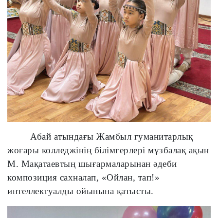
Абай атындағы Жамбыл гуманитарлық
жоғары колледжінің білімгерлері мұзбалақ ақын
М. Мақатаевтың
шығармаларынан әдеби
композиция сахналап, «Ойлан, тап!»
интеллектуалды ойынына қатысты.