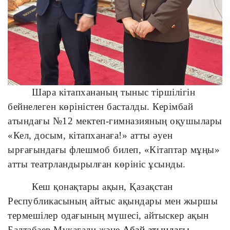
Шара кітапхананың тыныс тіршілігін
бейнелеген көріністен басталды. Керімбай
атындағы №12 мектеп-гимназияның оқушылары
«Кел, досым, кітапханаға!» атты әуен
ырғағындағы флешмоб билеп,
«
Кітаптар мұңы
»
атты театрландырылған көрініс ұсынды.
Кеш қонақтары
ақын, Қазақстан
Республикасының айтыс ақындары мен жыршы
термешілер одағының мүшесі, айтыскер ақын
Балтабаев Мұқағали
және
Абай атындағы