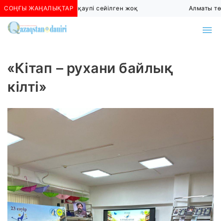
СОҢҒЫ ЖАҢАЛЫҚТАР
Алматыда көшкін қаупі сейілген жоқ
Алматы төтен
«Кітап – рухани байлық
кілті»