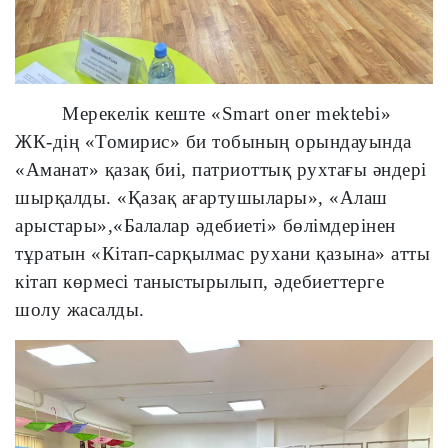
Мерекелік кеште «Smart oner mektebi»
ЖК-дің
«Томирис» би тобының орындауында
«Аманат»
қазақ биі, патриоттық рухтағы әндері
шырқалды.
«Қазақ ағартушылары», «Алаш
арыстары»,«Балалар әдебиеті» бөлімдерінен
тұратын «Кітап-сарқылмас рухани қазына» атты
кітап көрмесі таныстырылып, әдебиеттерге
шолу жасалды.