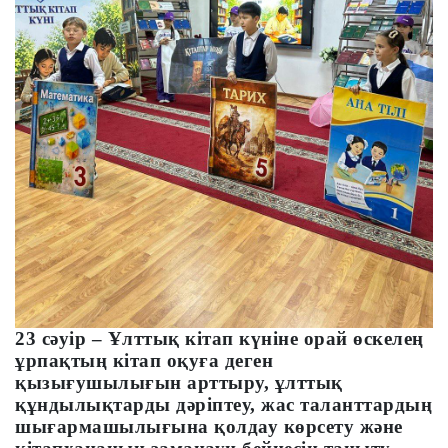
23 сәуір – Ұлттық кітап күніне орай
өскелең
ұрпақтың кітап оқуға деген
қызығушылығын арттыру, ұлттық
құндылықтарды дәріптеу, жас таланттардың
шығармашылығына қолдау көрсету және