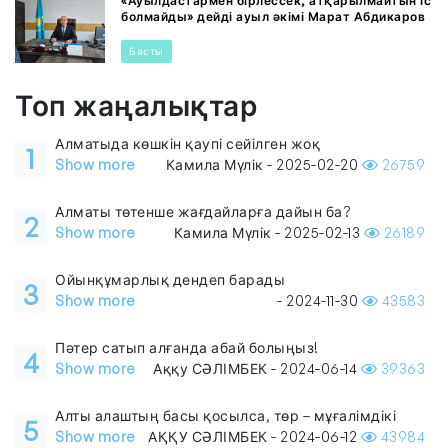
«Ауылдастармен бірлессек, атқарылмайтын іс
болмайды» дейді ауыл әкімі Марат Абдикаров
Басты
Топ жаңалықтар
Алматыда көшкін қаупі сейілген жоқ
1
Show more
Камила Мүлік - 2025-02-20
26759
Алматы төтенше жағдайларға дайын ба?
2
Show more
Камила Мүлік - 2025-02-13
26189
Ойынқұмарлық дендеп барады
3
Show more
- 2024-11-30
43583
Пәтер сатып алғанда абай болыңыз!
4
Show more
Аққу СӘЛІМБЕК - 2024-06-14
39363
Алты алаштың басы қосылса, төр – мұғалімдікі
5
Show more
АҚҚУ СӘЛІМБЕК - 2024-06-12
43984