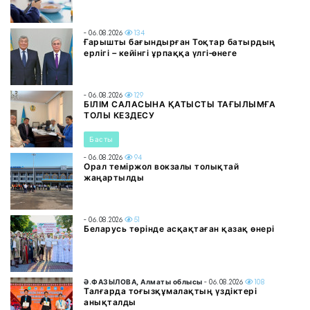
- 06.08.2026
134
Ғарышты бағындырған Тоқтар батырдың
ерлігі – кейінгі ұрпаққа үлгі-өнеге
- 06.08.2026
129
БІЛІМ САЛАСЫНА ҚАТЫСТЫ ТАҒЫЛЫМҒА
ТОЛЫ КЕЗДЕСУ
Басты
- 06.08.2026
94
Орал теміржол вокзалы толықтай
жаңартылды
- 06.08.2026
51
Беларусь төрінде асқақтаған қазақ өнері
Ә.ФАЗЫЛОВА, Алматы облысы
- 06.08.2026
108
Талғарда тоғызқұмалақтың үздіктері
анықталды