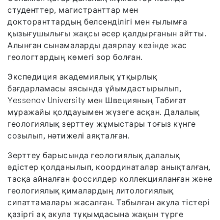
студенттер, магистранттар мен
докторанттардың белсенділігі мен ғылымға
қызығушылығы жақсы әсер қалдырғанын айтты.
Алынған сынамаларды даярлау кезінде жас
геологтардың көмегі зор болған.
Экспедиция академиялық ұтқырлық
бағдарламасы аясында ұйымдастырылып,
Yessenov University мен Швецияның Табиғат
мұражайы қолдауымен жүзеге асқан. Далалық
геологиялық зерттеу жұмыстары тоғыз күнге
созылып, нәтижелі аяқталған.
Зерттеу барысында геологиялық далалық
әдістер қолданылып, координаталар анықталған,
тасқа айналған фоссилдер коллекцияланған және
геологиялық қималардың литологиялық
сипаттамалары жасалған. Табылған акула тістері
қазіргі ақ акула тұқымдасына жақын түрге