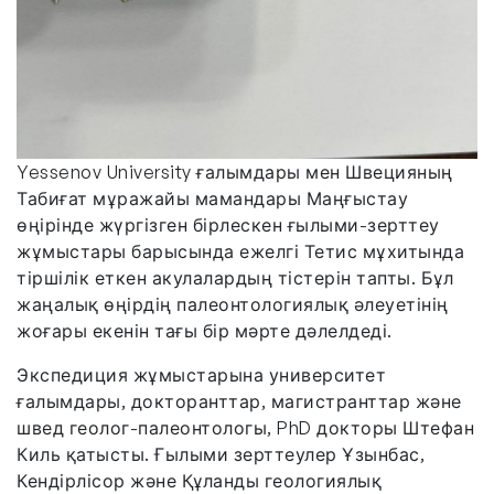
Yessenov University ғалымдары мен Швецияның
Табиғат мұражайы мамандары Маңғыстау
өңірінде жүргізген бірлескен ғылыми-зерттеу
жұмыстары барысында ежелгі Тетис мұхитында
тіршілік еткен акулалардың тістерін тапты. Бұл
жаңалық өңірдің палеонтологиялық әлеуетінің
жоғары екенін тағы бір мәрте дәлелдеді.
Экспедиция жұмыстарына университет
ғалымдары, докторанттар, магистранттар және
швед геолог-палеонтологы, PhD докторы Штефан
Киль қатысты. Ғылыми зерттеулер Ұзынбас,
Кендірлісор және Құланды геологиялық