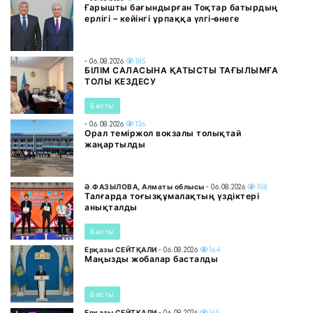
Ғарышты бағындырған Тоқтар батырдың
ерлігі – кейінгі ұрпаққа үлгі-өнеге
- 06.08.2026
185
БІЛІМ САЛАСЫНА ҚАТЫСТЫ ТАҒЫЛЫМҒА
ТОЛЫ КЕЗДЕСУ
Басты
- 06.08.2026
136
Орал теміржол вокзалы толықтай
жаңартылды
Ә.ФАЗЫЛОВА, Алматы облысы
- 06.08.2026
158
Талғарда тоғызқұмалақтың үздіктері
анықталды
Басты
Ерқазы СЕЙТҚАЛИ
- 06.08.2026
164
Маңызды жобалар басталды
Басты
Ерқазы СЕЙТҚАЛИ
- 06.08.2026
165