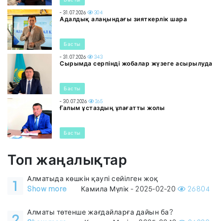
- 31.07.2026
304
Адалдық алаңындағы зияткерлік шара
Басты
- 31.07.2026
343
Сырымда серпінді жобалар жүзеге асырылуда
Басты
- 30.07.2026
265
Ғалым ұстаздың ұлағатты жолы
Басты
Топ жаңалықтар
Алматыда көшкін қаупі сейілген жоқ
1
Show more
Камила Мүлік - 2025-02-20
26804
Алматы төтенше жағдайларға дайын ба?
2