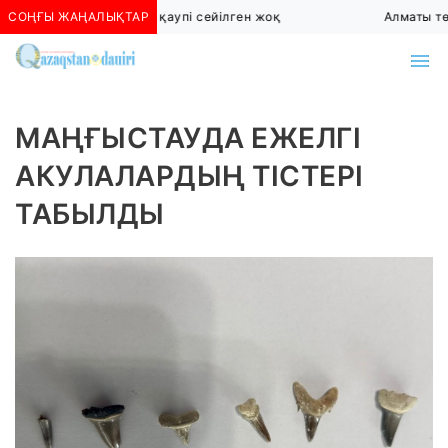
СОҢҒЫ ЖАҢАЛЫҚТАР
Алматыда көшкін қаупі сейілген жоқ
Алматы төте
МАҢҒЫСТАУДА ЕЖЕЛГІ
АКУЛАЛАРДЫҢ ТІСТЕРІ
ТАБЫЛДЫ