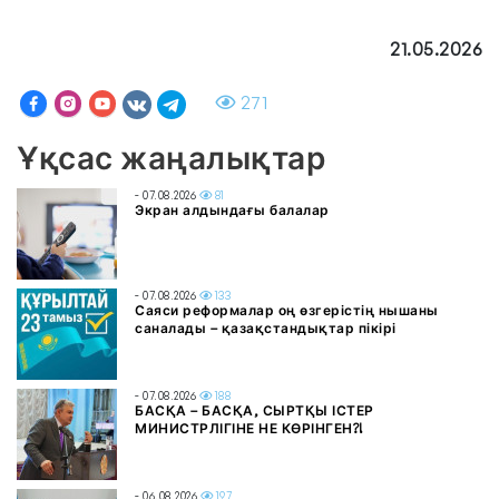
21.05.2026
271
Ұқсас жаңалықтар
- 07.08.2026
81
Экран алдындағы балалар
- 07.08.2026
133
Саяси реформалар оң өзгерістің нышаны
саналады – қазақстандықтар пікірі
- 07.08.2026
188
БАСҚА – БАСҚА, СЫРТҚЫ ІСТЕР
МИНИСТРЛІГІНЕ НЕ КӨРІНГЕН?!
- 06.08.2026
197