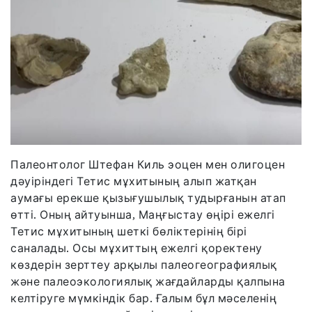
Палеонтолог Штефан Киль эоцен мен олигоцен
дәуіріндегі Тетис мұхитының алып жатқан
аумағы ерекше қызығушылық тудырғанын атап
өтті. Оның айтуынша, Маңғыстау өңірі ежелгі
Тетис мұхитының шеткі бөліктерінің бірі
саналады. Осы мұхиттың ежелгі қоректену
көздерін зерттеу арқылы палеогеографиялық
және палеоэкологиялық жағдайларды қалпына
келтіруге мүмкіндік бар. Ғалым бұл мәселенің