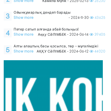
Show more
Камила Мүлік - 2025-02-13
26230
Ойынқұмарлық дендеп барады
3
Show more
- 2024-11-30
43625
Пәтер сатып алғанда абай болыңыз!
4
Show more
Аққу СӘЛІМБЕК - 2024-06-14
39405
Алты алаштың басы қосылса, төр – мұғалімдікі
5
Show more
АҚҚУ СӘЛІМБЕК - 2024-06-12
44020