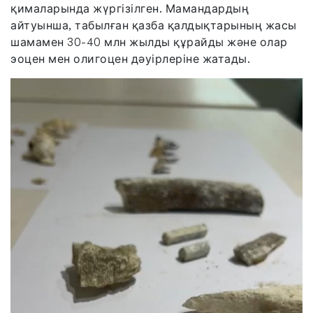
қималарында жүргізілген. Мамандардың
айтуынша, табылған қазба қалдықтарының жасы
шамамен 30-40 млн жылды құрайды және олар
эоцен мен олигоцен дәуірлеріне жатады.