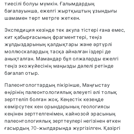
тиесілі болуы мүмкін. Ғалымдардың
бағалауынша, ежелгі жыртқыштың ұзындығы
шамамен төрт метрге жеткен.
Экспедиция кезінде тек акула тістері ғана емес,
кит қабырғасының фрагменттері, теңіз
жұлдыздарының қалдықтары және әртүрлі
моллюскалардың тасқа айналған іздері де
анықталған. Мамандар бұл олжаларды ежелгі
теңіз экожүйесінің маңызды дәлелі ретінде
бағалап отыр.
Палеонтологтардың пікірінше, Маңғыстау
өңірінің палеонтологиялық әлеуеті әлі толық
зерттеліп болған жоқ. Кеңестік кезеңде
көмірсутек кен орындарының геологиясы
кеңінен зерттелгенімен, кайнозой эрасының
палеонтологиялық зерттеулері негізінен өткен
ғасырдың 70-жылдарында жүргізілген. Қазіргі