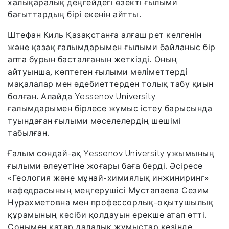
халықаралық деңгейдегі өзекті ғылыми
бағыттардың бірі екенін айтты.
Штефан Киль Қазақстанға алғаш рет келгенін
және қазақ ғалымдарымен ғылыми байланыс бір
апта бұрын басталғанын жеткізді. Оның
айтуынша, көптеген ғылыми мәліметтерді
мақалалар мен әдебиеттерден толық табу қиын
болған. Алайда Yessenov University
ғалымдарымен бірлесе жұмыс істеу барысында
туындаған ғылыми мәселелердің шешімі
табылған.
Ғалым сондай-ақ Yessenov University ұжымының
ғылыми әлеуетіне жоғары баға берді. Әсіресе
«Геология және мұнай-химиялық инжиниринг»
кафедрасының меңгерушісі Мустапаева Сезим
Нурахметовна мен профессорлық-оқытушылық
құрамының кәсіби қолдауын ерекше атап өтті.
Сонымен қатар далалық жұмыстар кезінде