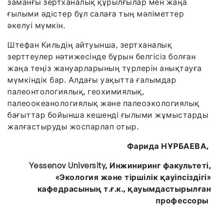
заманғы зертханалық құрылғылар мен жаңа
ғылыми әдістер бұл салаға тың мәліметтер
әкелуі мүмкін.
Штефан Кильдің айтуынша, зертханалық
зерттеулер нәтижесінде бұрын белгісіз болған
жаңа теңіз жануарларының түрлерін анықтауға
мүмкіндік бар. Алдағы уақытта ғалымдар
палеонтологиялық, геохимиялық,
палеоокеанологиялық және палеоэкологиялық
бағыттар бойынша кешенді ғылыми жұмыстарды
жалғастыруды жоспарлап отыр.
Фарида НҰРБАЕВА,
Yessenov University, Инжиниринг факультеті,
«Экология және тіршілік қауіпсіздігі»
кафедрасының т.ғ.к., қауымдастырылған
профессоры