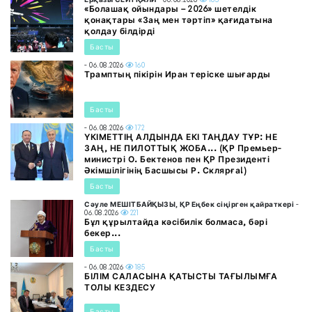
«Болашақ ойындары – 2026» шетелдік
қонақтары «Заң мен тәртіп» қағидатына
қолдау білдірді
Басты
- 06.08.2026
160
Трамптың пікірін Иран теріске шығарды
Басты
- 06.08.2026
172
ҮКІМЕТТІҢ АЛДЫНДА ЕКІ ТАҢДАУ ТҰР: НЕ
ЗАҢ, НЕ ПИЛОТТЫҚ ЖОБА... (ҚР Премьер-
министрі О. Бектенов пен ҚР Президенті
Әкімшілігінің Басшысы Р. Склярға!)
Басты
Сәуле МЕШІТБАЙҚЫЗЫ, ҚР Еңбек сіңірген қайраткері
-
06.08.2026
221
Бұл құрылтайда кәсібилік болмаса, бәрі
бекер...
Басты
- 06.08.2026
185
БІЛІМ САЛАСЫНА ҚАТЫСТЫ ТАҒЫЛЫМҒА
ТОЛЫ КЕЗДЕСУ
Басты