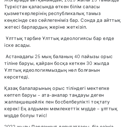
Түркістан қаласында өткен білім саласы
қызметкерлерінің республикалық тамыз
кеңесінде сөз сөйлегеніміз бар. Сонда да айттық
жетесі барлардың жеріне жеткізіп.
Ұлттық тәрбие Ұлттық идеологиясы бар елде
іске асады.
Астанадағы 25 мың баланың 40 пайызы орыс
тіліне баруы, қайран босқа кеткен 30 жылда
Ұлттық идеологиямыздың нөл болғанын
көрсетеді.
Қазақ балаларының орыс тіліндегі мектепке
көптеп баруы – ата-аналар таңдауы деген
жалпақшешейлік пен босбелбеулікті тоқтату
керек! Ең алдымен мемлекеттік мүдде – ұлттық
мүдде болуы тиіс!
2022 жылы Парламент депутаттары, біз өзіміз