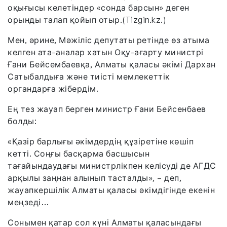
оқығысы келетіндер «сонда барсын» деген
орынды талап қойып отыр.(Tizgin.kz.)
Мен, әрине, Мәжіліс депутаты ретінде өз атыма
келген ата-аналар хатын Оқу-ағарту министрі
Ғани Бейсембаевқа, Алматы қаласы әкімі Дархан
Сатыбалдыға және тиісті мемлекеттік
органдарға жібердім.
Ең тез жауап берген министр Ғани Бейсенбаев
болды:
«Қазір барлығы әкімдердің құзіретіне көшіп
кетті. Соңғы басқарма басшысын
тағайындаудағы министрлікпен келісуді де АГДС
арқылы заңнан алынып тасталды», – деп,
жауапкершілік Алматы қаласы әкімдігінде екенін
меңзеді…
Сонымен қатар сол күні Алматы қаласындағы