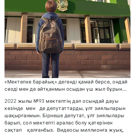
«Мектепке барайық» дегенді қамай берсе, ондай
сөзді мен де айтқанмын осыдан үш жыл бұрын…
2022 жылы №93 мектептің дәл осындай дауы
кезінде мен де депутаттарды, ұлт зиялыларын
шақырғанмын. Бірнеше депутат, ұлт зиялылары
барып, сол мектепті аралас болу қатерінен
сақтап қалғанбыз. Видеосы миллионға жуық,