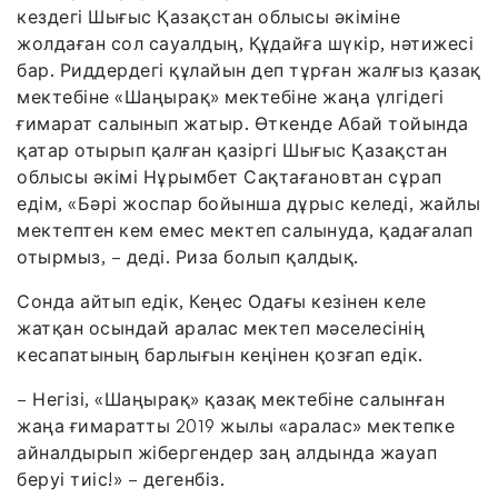
кездегі Шығыс Қазақстан облысы әкіміне
жолдаған сол сауалдың, Құдайға шүкір, нәтижесі
бар. Риддердегі құлайын деп тұрған жалғыз қазақ
мектебіне «Шаңырақ» мектебіне жаңа үлгідегі
ғимарат салынып жатыр. Өткенде Абай тойында
қатар отырып қалған қазіргі Шығыс Қазақстан
облысы әкімі Нұрымбет Сақтағановтан сұрап
едім, «Бәрі жоспар бойынша дұрыс келеді, жайлы
мектептен кем емес мектеп салынуда, қадағалап
отырмыз, – деді. Риза болып қалдық.
Сонда айтып едік, Кеңес Одағы кезінен келе
жатқан осындай аралас мектеп мәселесінің
кесапатының барлығын кеңінен қозғап едік.
– Негізі, «Шаңырақ» қазақ мектебіне салынған
жаңа ғимаратты 2019 жылы «аралас» мектепке
айналдырып жібергендер заң алдында жауап
беруі тиіс!» – дегенбіз.