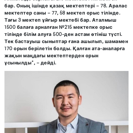
бар. Оның ішінде қазақ мектептері – 78. Аралас
мектептер саны – 77, 58 мектеп орыс тілінде.
Тағы 3 мектеп ұйғыр мектебі бар. Аталмыш
1500 балаға арналған №215 мектепке орыс
тілінде білім алуға 500-ден астам өтініш түсті.
Тек бастауыш сыныптар ғана ашылып, шамамен
170 орын берілетін болды. Қалған ата-аналарға
жақын маңдағы мектептерден орын
ұсынылды", – дейді.