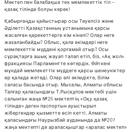
Мектеп пен балабақша тек мемлекеттік тіл –
қазақ тілінде болуы керек!
Қабырғаңды қайыстырар осы Тәуелсіз және
Әділетті Қазақстанның ұстанымына қарсы
жасалған қарекеттерге кім кінәлі? Олар неге
жазаланбайды? Облыс, қала әкімдері неге
мемлекеттік мүддені қорғамай отыр? Осы
сұрақтарға ашық жауап талап етіп, біз, «Ақ жол»
фракциясы Парламентте көтердік. Өйткені
мұндай мемлекеттік мүддеге қарсы шенеуніктер
әр қалада жетеді. Олар әлі әкімдікте, білім
саласы басында отыр. Мысалы, Алматы облысы
Талғар қаласындағы Т.Рысқұлов мектебі үшін
салынған жаңа №25 мектептің «Оқу қазақ
тілінде» деген паспортын ауыстырып
жібергендер қызметте өсіп кетті. Алматы
қаласындағы Наурызбай ауданында да №207
жаңа мектепті де араласқыштар «аралас мектеп»