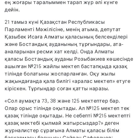
ең жоғары таралыммен тарап жүр әлі күнге
дейін.
21 тамыз күні Қазақстан Республикасы
Парламенті Мәжілісіне, менің атыма, депутат
Қазыбек Исаға Алматы қаласының белсенділері
және Бостандық ауданының тұрғындары, ата-
аналарынан ресми хат келді. Онда Алматы
қаласы Бостандық ауданы Розыбакиев көшесінде
ашылған №215 жайлы мектеп бастапқыда қазақ
тілінде болатыны жоспарланған. Оқу жылы
жақындағанда қала билігі «аралас мектеп» етуге
кіріскен. Тұрғындар соған қатты наразы.
«Сол аумақта 73, 38 және 125 мектептер бар.
Олар орыс тілінде оқытады. Ал №125 мектеп тек
қазақ тілінде оқытады. Не себепті №215 мектепті
қазақ мектебі қылмай жатырсыздар?» деген
журналистер сұрағына Алматы қаласы білім
басқармасы басшысы Сайран Сафеденов: