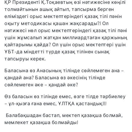
ҚР Президенті Қ.Тоқаевтың өзі нәтижесіне көңілі
толмайтынын ашық айтып, тапсырма берген
еліміздегі орыс мектептеріндегі қазақ тілі пәнін
оқыту методикасы қашан жақсарады?! Ол
нәтижесі нөл орыс мектептеріндегі қазақ тілі пәні
үшін жұмсалып жатқан миллиардтаған қаржының
қайтарымы қайда? Ол үшін орыс мектептері үшін
ҰБТ-да міндетті түрде қазақ тілінен сынақ
тапсыруы керек.
Баласына өз Анасының тілінде сөйлемеген ана –
қандай ана? Баласына өз әкесінің тілінде
сөйлемеген әке – қандай әке?
Өз баласын өз тілінде емес, өзге тілде тәрбиелеу
– ұл-қызға ғана емес, ҰЛТҚА қастандық!!!
Балабақшадан бастап, мектеп қазақша болмай,
мемлекет қазақша болмайды!