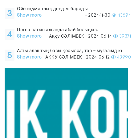
Ойынқұмарлық дендеп барады
3
Show more
- 2024-11-30
43594
Пәтер сатып алғанда абай болыңыз!
4
Show more
Аққу СӘЛІМБЕК - 2024-06-14
39371
Алты алаштың басы қосылса, төр – мұғалімдікі
5
Show more
АҚҚУ СӘЛІМБЕК - 2024-06-12
43990