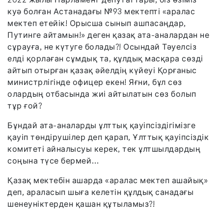
куә болған Астанадағы №93 мектепті «аралас
мектеп етейік! Орысша сынып ашпасаңдар,
Путинге айтамын!» деген қазақ ата-аналардан не
сұрауға, не күтуге болады?! Осындай Тәуелсіз
елді қорлаған сұмдық та, құлдық масқара сөзді
айтып отырған қазақ әйелдің күйеуі Қорғаныс
министрлігінде офицер екен! Яғни, бұл сөз
олардың отбасында жиі айтылатын сөз болып
тұр ғой?
Бұндай ата-аналарды ұлттық қауіпсіздігімізге
қауіп төндірушілер деп қарап, Ұлттық қауіпсіздік
комитеті айналысуы керек, тек ұлтшылдардың
соңына түсе бермей…
Қазақ мектебін ашарда «аралас мектеп ашайық»
деп, араласып шыға келетін құлдық санадағы
шенеуніктерден қашан құтыламыз?!