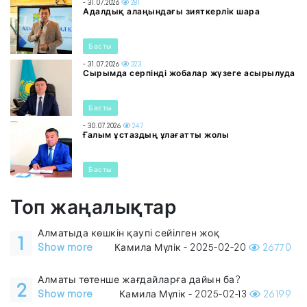
- 31.07.2026
281
Адалдық алаңындағы зияткерлік шара
Басты
- 31.07.2026
323
Сырымда серпінді жобалар жүзеге асырылуда
Басты
- 30.07.2026
247
Ғалым ұстаздың ұлағатты жолы
Басты
Топ жаңалықтар
Алматыда көшкін қаупі сейілген жоқ
1
Show more
Камила Мүлік - 2025-02-20
26770
Алматы төтенше жағдайларға дайын ба?
2
Show more
Камила Мүлік - 2025-02-13
26199