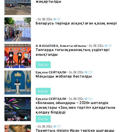
жаңартылды
- 06.08.2026
59
Беларусь төрінде асқақтаған қазақ өнері
Ә.ФАЗЫЛОВА, Алматы облысы
- 06.08.2026
121
Талғарда тоғызқұмалақтың үздіктері
анықталды
Басты
Ерқазы СЕЙТҚАЛИ
- 06.08.2026
123
Маңызды жобалар басталды
Басты
Ерқазы СЕЙТҚАЛИ
- 06.08.2026
126
«Болашақ ойындары – 2026» шетелдік
қонақтары «Заң мен тәртіп» қағидатына
қолдау білдірді
Басты
- 06.08.2026
127
Трамптың пікірін Иран теріске шығарды