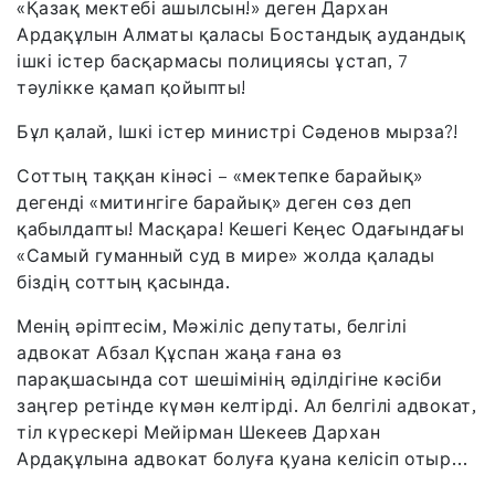
«Қазақ мектебі ашылсын!» деген Дархан
Ардақұлын Алматы қаласы Бостандық аудандық
ішкі істер басқармасы полициясы ұстап, 7
тәулікке қамап қойыпты!
Бұл қалай, Ішкі істер министрі Сәденов мырза?!
Соттың таққан кінәсі – «мектепке барайық»
дегенді «митингіге барайық» деген сөз деп
қабылдапты! Масқара! Кешегі Кеңес Одағындағы
«Самый гуманный суд в мире» жолда қалады
біздің соттың қасында.
Менің әріптесім, Мәжіліс депутаты, белгілі
адвокат Абзал Құспан жаңа ғана өз
парақшасында сот шешімінің әділдігіне кәсіби
заңгер ретінде күмән келтірді. Ал белгілі адвокат,
тіл күрескері Мейірман Шекеев Дархан
Ардақұлына адвокат болуға қуана келісіп отыр…