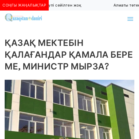
Алматыда көшкін қаупі сейілген жоқ
СОҢҒЫ ЖАҢАЛЫҚТАР
Алматы төтенше 
ҚАЗАҚ МЕКТЕБІН
ҚАЛАҒАНДАР ҚАМАЛА БЕРЕ
МЕ, МИНИСТР МЫРЗА?