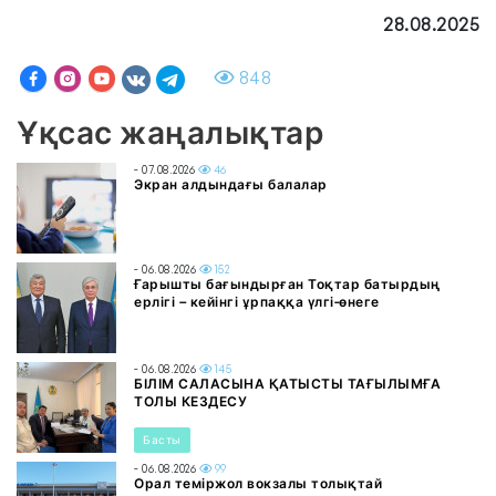
28.08.2025
848
Ұқсас жаңалықтар
- 07.08.2026
46
Экран алдындағы балалар
- 06.08.2026
152
Ғарышты бағындырған Тоқтар батырдың
ерлігі – кейінгі ұрпаққа үлгі-өнеге
- 06.08.2026
145
БІЛІМ САЛАСЫНА ҚАТЫСТЫ ТАҒЫЛЫМҒА
ТОЛЫ КЕЗДЕСУ
Басты
- 06.08.2026
99
Орал теміржол вокзалы толықтай