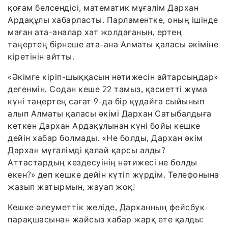
қоғам белсендісі, математик мұғалім Дархан
Ардақұлы хабарласты. Парламентке, оның ішінде
маған ата-аналар хат жолдағанын, ертең
таңертең бірнеше ата-ана Алматы қаласы әкіміне
кіретінін айтты.
«Әкімге кіріп-шыққасын нәтижесін айтарсыңдар»
дегенмін. Содан кеше 22 тамыз, қасиетті жұма
күні таңертең сағат 9-да бір құдайға сыйынып
алып Алматы қаласы әкімі Дархан Сатыбалдыға
кеткен Дархан Ардақұлынан күні бойы кешке
дейін хабар болмады. «Не болды, Дархан әкім
Дархан мұғалімді қалай қарсы алды?
Аттастардың кездесуінің нәтижесі не болды
екен?» деп кешке дейін күтіп жүрдім. Телефонына
жазып жатырмын, жауап жоқ!
Кешке әлеуметтік желіде, Дарханның фейсбук
парақшасынан жайсыз хабар жарқ ете қалды: