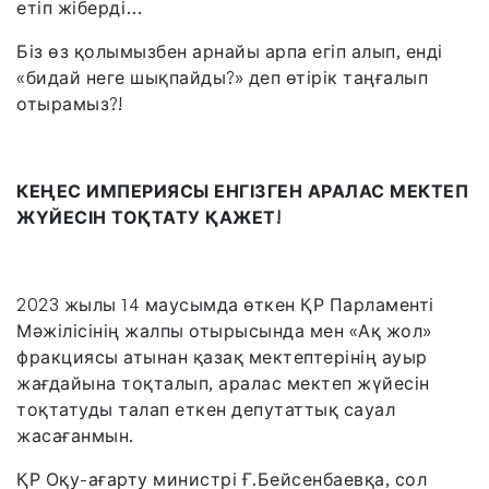
етіп жіберді…
Біз өз қолымызбен арнайы арпа егіп алып, енді
«бидай неге шықпайды?» деп өтірік таңғалып
отырамыз?!
КЕҢЕС ИМПЕРИЯСЫ ЕНГІЗГЕН АРАЛАС МЕКТЕП
ЖҮЙЕСІН ТОҚТАТУ ҚАЖЕТ!
2023 жылы 14 маусымда өткен ҚР Парламенті
Мәжілісінің жалпы отырысында мен «Ақ жол»
фракциясы атынан қазақ мектептерінің ауыр
жағдайына тоқталып, аралас мектеп жүйесін
тоқтатуды талап еткен депутаттық сауал
жасағанмын.
ҚР Оқу-ағарту министрі Ғ.Бейсенбаевқа, сол