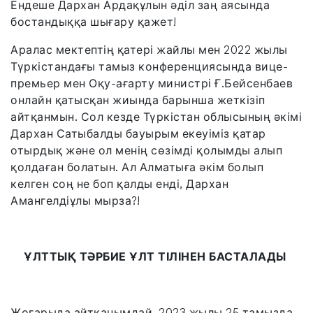
Ендеше Дархан Ардақұлын әділ заң аясында
бостандыққа шығару қажет!
Аралас мектептің қатері жайлы мен 2022 жылы
Түркістандағы тамыз конференциясында вице-
премьер мен Оқу-ағарту министрі Ғ.Бейсенбаев
онлайн қатысқан жиында барынша жеткізіп
айтқанмын. Сол кезде Түркістан облысының әкімі
Дархан Сатыбалды бауырым екеуіміз қатар
отырдық және ол менің сөзімді қолымды алып
қолдаған болатын. Ал Алматыға әкім болып
келген соң не боп қалды енді, Дархан
Амангелдіұлы мырза?!
ҰЛТТЫҚ ТӘРБИЕ ҰЛТ ТІЛІНЕН БАСТАЛАДЫ
Жоғарыда айтқанымдай, 2023 жылы 25 тамызда