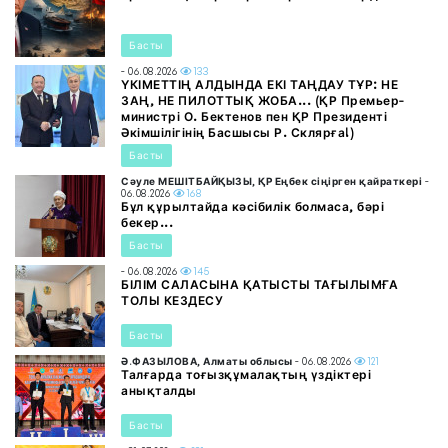
Басты
- 06.08.2026
133
ҮКІМЕТТІҢ АЛДЫНДА ЕКІ ТАҢДАУ ТҰР: НЕ
ЗАҢ, НЕ ПИЛОТТЫҚ ЖОБА... (ҚР Премьер-
министрі О. Бектенов пен ҚР Президенті
Әкімшілігінің Басшысы Р. Склярға!)
Басты
Сәуле МЕШІТБАЙҚЫЗЫ, ҚР Еңбек сіңірген қайраткері
-
06.08.2026
168
Бұл құрылтайда кәсібилік болмаса, бәрі
бекер...
Басты
- 06.08.2026
145
БІЛІМ САЛАСЫНА ҚАТЫСТЫ ТАҒЫЛЫМҒА
ТОЛЫ КЕЗДЕСУ
Басты
Ә.ФАЗЫЛОВА, Алматы облысы
- 06.08.2026
121
Талғарда тоғызқұмалақтың үздіктері
анықталды
Басты