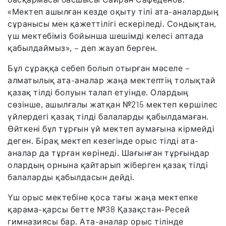
«Мектеп ашылған кезде оқыту тілі ата-аналардың
сұранысы мен қажеттілігі ескеріледі. Сондықтан,
үш мектебіміз бойынша шешімді келесі аптада
қабылдаймыз», – деп жауап берген.
Бұл сұраққа себеп болып отырған мәселе –
алматылық ата-аналар жаңа мектептің толықтай
қазақ тілді болуын талап етуінде. Олардың
сөзінше, ашылғалы жатқан №215 мектеп көршілес
үйлердегі қазақ тілді балаларды қабылдамаған.
Өйткені бұл тұрғын үй мектеп аумағына кірмейді
деген. Бірақ мектеп кезегінде орыс тілді ата-
аналар да тұрған көрінеді. Шағынған тұрғындар
олардың орнына қайтарып жіберген қазақ тілді
балаларды қабылдасын дейді.
Үш орыс мектебіне қоса тағы жаңа мектепке
қарама-қарсы бетте №38 Қазақстан-Ресей
гимназиясы бар. Ата-аналар орыс тілінде