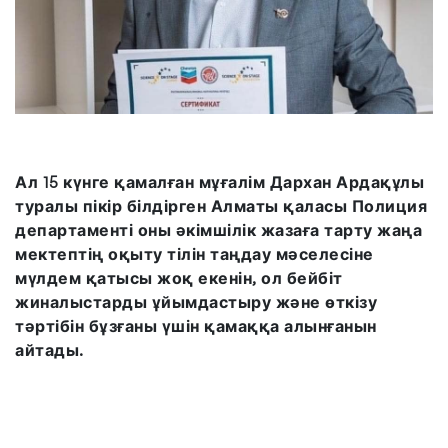
Ал 15 күнге қамалған мұғалім Дархан Ардақұлы
туралы пікір білдірген Алматы қаласы Полиция
департаменті оны әкімшілік жазаға тарту жаңа
мектептің оқыту тілін таңдау мәселесіне
мүлдем қатысы жоқ екенін, ол бейбіт
жиналыстарды ұйымдастыру және өткізу
тәртібін бұзғаны үшін қамаққа алынғанын
айтады.