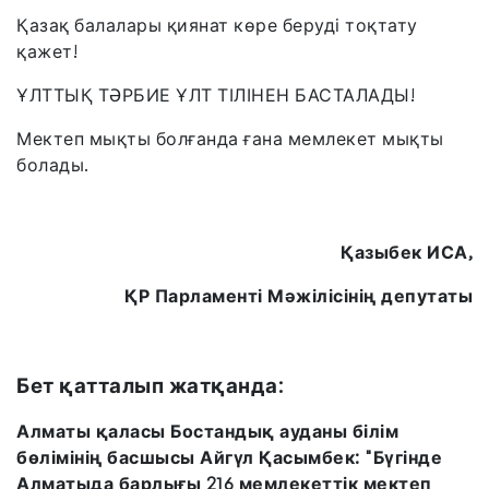
Қазақ балалары қиянат көре беруді тоқтату
қажет!
ҰЛТТЫҚ ТӘРБИЕ ҰЛТ ТІЛІНЕН БАСТАЛАДЫ!
Мектеп мықты болғанда ғана мемлекет мықты
болады.
Қазыбек ИСА,
ҚР Парламенті Мәжілісінің депутаты
Бет қатталып жатқанда:
Алматы қаласы Бостандық ауданы білім
бөлімінің басшысы Айгүл Қасымбек: "Бүгінде
Алматыда барлығы 216 мемлекеттік мектеп