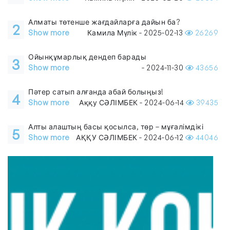
Алматы төтенше жағдайларға дайын ба?
2
Show more
Камила Мүлік - 2025-02-13
26269
Ойынқұмарлық дендеп барады
3
Show more
- 2024-11-30
43656
Пәтер сатып алғанда абай болыңыз!
4
Show more
Аққу СӘЛІМБЕК - 2024-06-14
39435
Алты алаштың басы қосылса, төр – мұғалімдікі
5
Show more
АҚҚУ СӘЛІМБЕК - 2024-06-12
44046