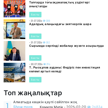
Талғарда тоғызқұмалақтың үздіктері
анықталды
Басты
- 31.07.2026
308
Адалдық алаңындағы зияткерлік шара
Басты
- 31.07.2026
352
Сырымда серпінді жобалар жүзеге асырылуда
Басты
- 30.07.2026
296
Т. Рысқұлов ауданы: Өндіріс пен инвестиция
көлемі артып келеді
Басты
Топ жаңалықтар
Алматыда көшкін қаупі сейілген жоқ
1
Show more
Камила Мүлік - 2025-02-20
26834