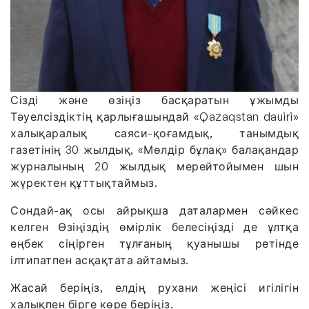
Сізді және өзіңіз басқаратын ұжымды
Тәуелсіздіктің қарлығашындай «Qazaqstan dauiri»
халықаралық саяси-қоғамдық, танымдық
газетінің 30 жылдық, «Мөлдір бұлақ» балақандар
журналының 20 жылдық мерейтойымен шын
жүректен құттықтаймыз.
Сондай-ақ осы айрықша даталармен сәйкес
келген Өзіңіздің өмірлік белесіңізді де ұлтқа
еңбек сіңірген тұлғаның қуанышы ретінде
ілтипатпен асқақтата айтамыз.
Жасай беріңіз, елдің рухани жеңісі игілігін
халықпен бірге көре беріңіз.