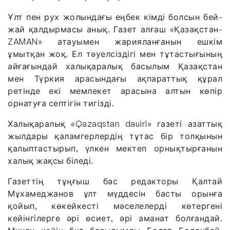
Ұлт пен рух жолындағы еңбек кімді болсын бей-
жай қалдырмасы анық. Газет алғаш «Қазақстан-
ZAMAN» атауымен жарияланғанын ешкім
ұмытқан жоқ. Ел тәуелсіздігі мен тұтастығының
айғағындай халықаралық басылым Қазақстан
мен Түркия арасындағы ақпараттық құрал
ретінде екі мемлекет арасына алтын көпір
орнатуға септігін тигізді.
Халықаралық «Qazaqstan dauiri» газеті азаттық
жылдары қаламгерлердің тұтас бір толқынын
қалыптастырып, үлкен мектеп орнықтырғанын
халық жақсы біледі.
Газеттің тұңғыш бас редакторы Қалтай
Мұхамеджанов ұлт мүддесін басты орынға
қойып, көкейкесті мәселелерді көтергені
кейінгілерге әрі өсиет, әрі аманат болғандай.