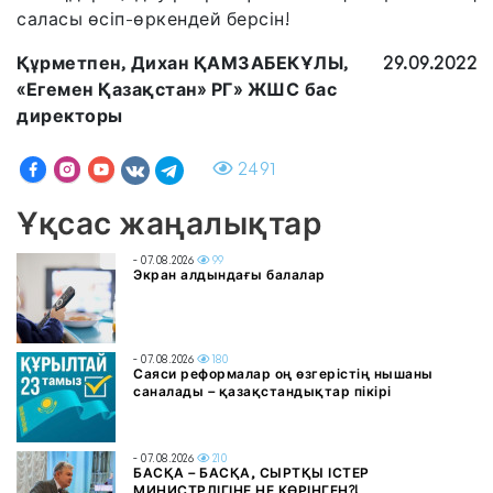
саласы өсіп-өркендей берсін!
Құрметпен, Дихан ҚАМЗАБЕКҰЛЫ,
29.09.2022
«Егемен Қазақстан» РГ» ЖШС бас
директоры
2491
Ұқсас жаңалықтар
- 07.08.2026
99
Экран алдындағы балалар
- 07.08.2026
180
Саяси реформалар оң өзгерістің нышаны
саналады – қазақстандықтар пікірі
- 07.08.2026
210
БАСҚА – БАСҚА, СЫРТҚЫ ІСТЕР
МИНИСТРЛІГІНЕ НЕ КӨРІНГЕН?!