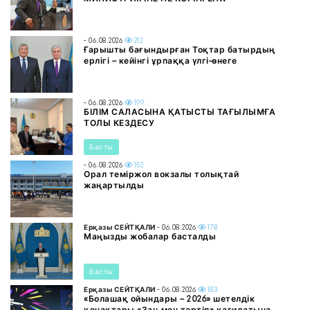
- 06.08.2026
212
Ғарышты бағындырған Тоқтар батырдың
ерлігі – кейінгі ұрпаққа үлгі-өнеге
- 06.08.2026
199
БІЛІМ САЛАСЫНА ҚАТЫСТЫ ТАҒЫЛЫМҒА
ТОЛЫ КЕЗДЕСУ
Басты
- 06.08.2026
152
Орал теміржол вокзалы толықтай
жаңартылды
Ерқазы СЕЙТҚАЛИ
- 06.08.2026
178
Маңызды жобалар басталды
Басты
Ерқазы СЕЙТҚАЛИ
- 06.08.2026
183
«Болашақ ойындары – 2026» шетелдік
қонақтары «Заң мен тәртіп» қағидатына