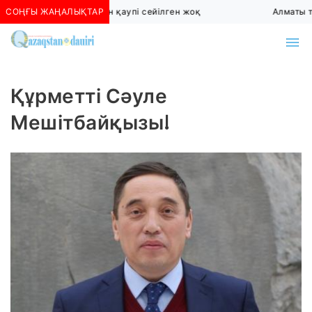
СОҢҒЫ ЖАҢАЛЫҚТАР
Алматыда көшкін қаупі сейілген жоқ
Алматы тө
Құрметті Сәуле
Мешітбайқызы!