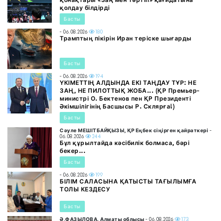
қолдау білдірді
Басты
- 06.08.2026
180
Трамптың пікірін Иран теріске шығарды
Басты
- 06.08.2026
194
ҮКІМЕТТІҢ АЛДЫНДА ЕКІ ТАҢДАУ ТҰР: НЕ
ЗАҢ, НЕ ПИЛОТТЫҚ ЖОБА... (ҚР Премьер-
министрі О. Бектенов пен ҚР Президенті
Әкімшілігінің Басшысы Р. Склярға!)
Басты
Сәуле МЕШІТБАЙҚЫЗЫ, ҚР Еңбек сіңірген қайраткері
-
06.08.2026
244
Бұл құрылтайда кәсібилік болмаса, бәрі
бекер...
Басты
- 06.08.2026
199
БІЛІМ САЛАСЫНА ҚАТЫСТЫ ТАҒЫЛЫМҒА
ТОЛЫ КЕЗДЕСУ
Басты
Ә.ФАЗЫЛОВА, Алматы облысы
- 06.08.2026
173