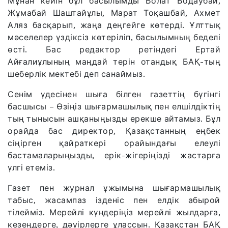
Мұнан кейін бұл басылымды Болат Бодаубай,
Жұмабай Шаштайұлы, Марат Тоқашбай, Ахмет
Аляз басқарып, жаңа деңгейге көтерді. Ұлттық
мәселелер үздіксіз көтеріліп, басылымның беделі
өсті. Бас редактор ретіндегі Ертай
Айғалиұлының маңдай терін отандық БАҚ-тың
шеберлік мектебі деп санаймыз.
Сенім үдесінен шыға білген газеттің бүгінгі
басшысы – Өзіңіз шығармашылық пен елшілдіктің
тың тынысын ашқаныңызды ерекше айтамыз. Бұл
орайда бас директор, Қазақстанның еңбек
сіңірген қайраткері орайындағы елеулі
бастамаларыңызды, ерік-жігеріңізді жастарға
үлгі етеміз.
Газет пен журнал ұжымына шығармашылық
табыс, жасампаз ізденіс пен елдік абырой
тілейміз. Мерейлі күндеріңіз мерейлі жылдарға,
кезеңдерге, дәуірлерге ұлассын. Қазақстан БАҚ