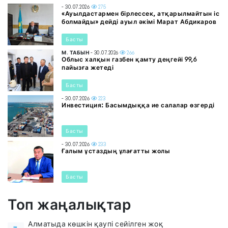
- 30.07.2026
275
«Ауылдастармен бірлессек, атқарылмайтын іс
болмайды» дейді ауыл әкімі Марат Абдикаров
Басты
М. ТАБЫН
- 30.07.2026
266
Облыс халқын газбен қамту деңгейі 99,6
пайызға жетеді
Басты
- 30.07.2026
223
Инвестиция: Басымдыққа ие салалар өзгерді
Басты
- 30.07.2026
233
Ғалым ұстаздың ұлағатты жолы
Басты
Топ жаңалықтар
Алматыда көшкін қаупі сейілген жоқ