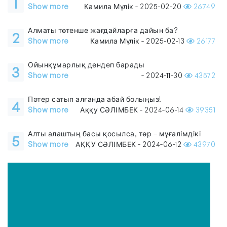
1
Show more
Камила Мүлік - 2025-02-20
26749
Алматы төтенше жағдайларға дайын ба?
2
Show more
Камила Мүлік - 2025-02-13
26177
Ойынқұмарлық дендеп барады
3
Show more
- 2024-11-30
43572
Пәтер сатып алғанда абай болыңыз!
4
Show more
Аққу СӘЛІМБЕК - 2024-06-14
39351
Алты алаштың басы қосылса, төр – мұғалімдікі
5
Show more
АҚҚУ СӘЛІМБЕК - 2024-06-12
43970