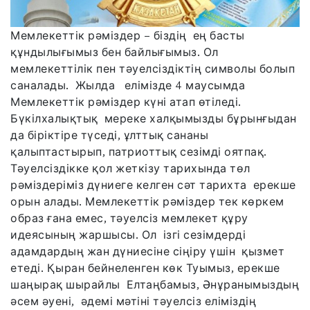
Мемлекеттік рәміздер – біздің ең басты
құндылығымыз бен байлығымыз. Ол
мемлекеттілік пен тәуелсіздіктің символы болып
саналады. Жылда елімізде 4 маусымда
Мемлекеттік рәміздер күні атап өтіледі.
Бүкілхалықтық мереке халқымызды бұрынғыдан
да біріктіре түседі, ұлттық сананы
қалыптастырып, патриоттық сезімді оятпақ.
Тәуелсіздікке қол жеткізу тарихында төл
рәміздеріміз дүниеге келген сәт тарихта ерекше
орын алады. Мемлекеттік рәміздер тек көркем
образ ғана емес, тәуелсіз мемлекет құру
идеясының жаршысы. Ол ізгі сезімдерді
адамдардың жан дүниесіне сіңіру үшін қызмет
етеді. Қыран бейнеленген көк Туымыз, ерекше
шаңырақ шырайлы Елтаңбамыз, Әнұранымыздың
әсем әуені, әдемі мәтіні тәуелсіз еліміздің