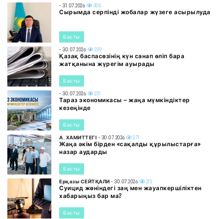
- 31.07.2026
305
Сырымда серпінді жобалар жүзеге асырылуда
Басты
- 30.07.2026
239
Қазақ баспасөзінің күн санап өліп бара
жатқанына жүрегім ауырады
Басты
- 30.07.2026
231
Тараз экономикасы – жаңа мүмкіндіктер
кезеңінде
Басты
А. ХАМИТТЕГІ
- 30.07.2026
271
Жаңа әкім бірден «сақалды құрылыстарға»
назар аударды
Басты
Ерқазы СЕЙТҚАЛИ
- 30.07.2026
212
Суицид жөніндегі заң мен жауапкершіліктен
хабарыңыз бар ма?
Басты