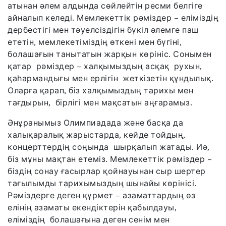
атынан әлем алдында сөйлейтін ресми белгіге
айналып келеді. Мемлекеттік рәміздер – еліміздің
дербестігі мен тәуелсіздігін бүкіл әлемге паш
ететін, мемлекетіміздің өткені мен бүгіні,
болашағын танытатын жарқын көрініс. Сонымен
қатар рәміздер – халқымыздың асқақ рухын,
қаһармандығы мен ерлігін жеткізетін құндылық.
Оларға қарап, біз халқымыздың тарихы мен
тағдырын, бірлігі мен мақсатын аңғарамыз.
Әнұранымыз Олимпиадада және басқа да
халықаралық жарыстарда, кейде тойдың,
концерттердің соңында шырқалып жатады. Иә,
біз мұны мақтан етеміз. Мемлекеттік рәміздер –
біздің сонау ғасырлар қойнауынан сыр шертер
тағылымды тарихымыздың шынайы көрінісі.
Рәміздерге деген құрмет – азаматтардың өз
елінің азаматы екендіктерін қабылдауы,
еліміздің болашағына деген сенім мен