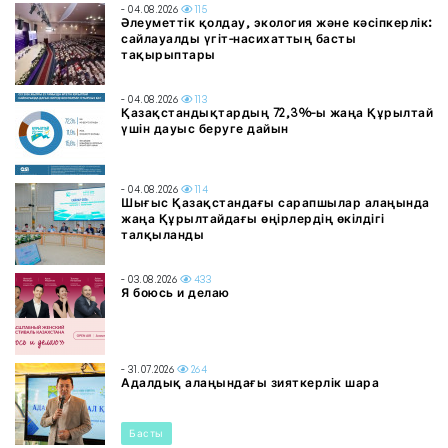
- 04.08.2026
115
Әлеуметтік қолдау, экология және кәсіпкерлік:
сайлауалды үгіт-насихаттың басты
тақырыптары
- 04.08.2026
113
Қазақстандықтардың 72,3%-ы жаңа Құрылтай
үшін дауыс беруге дайын
- 04.08.2026
114
Шығыс Қазақстандағы сарапшылар алаңында
жаңа Құрылтайдағы өңірлердің өкілдігі
талқыланды
- 03.08.2026
433
Я боюсь и делаю
- 31.07.2026
264
Адалдық алаңындағы зияткерлік шара
Басты