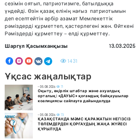
сезімін оятып, патриотизмге, батылдыққа
үндейді. Өзін қазақ елінің нағыз патриотымын
деп есептейтін әрбір азамат Мемлекеттік
рәміздерді құрметтеп, қастерлегені жөн. Өйткені
Рәміздерді құрметтеу – елді құрметтеу.
Шаргүл Қасымханқызы
13.03.2025
1431
Ұқсас жаңалықтар
- 05.08.2026
71
Оқыту, өңірлік штабтар және ахуалдық
орталық: «ДАУЫС» қоғамдық байқаушылар
коалициясы сайлауға дайындалуда
- 05.08.2026
73
ҚАЗАҚСТАНДА МӘМС ҚАРАЖАТЫН НЕГІЗСІЗ
ТӨЛЕМДЕРДЕН ҚОРҒАУДЫҢ ЖАҢА ЖҮЙЕСІ
ҚҰРЫЛУДА