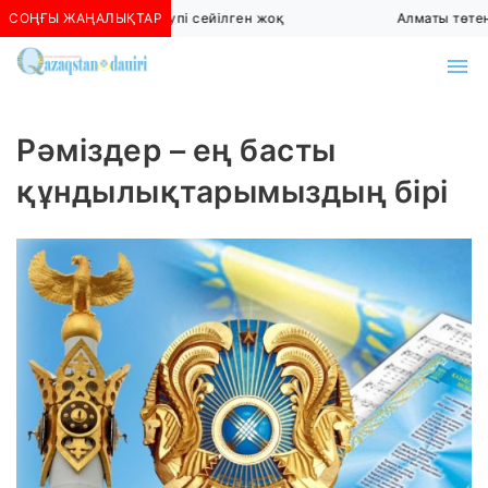
СОҢҒЫ ЖАҢАЛЫҚТАР
Алматыда көшкін қаупі сейілген жоқ
Алматы төтенш
Рәміздер – ең басты
құндылықтарымыздың бірі