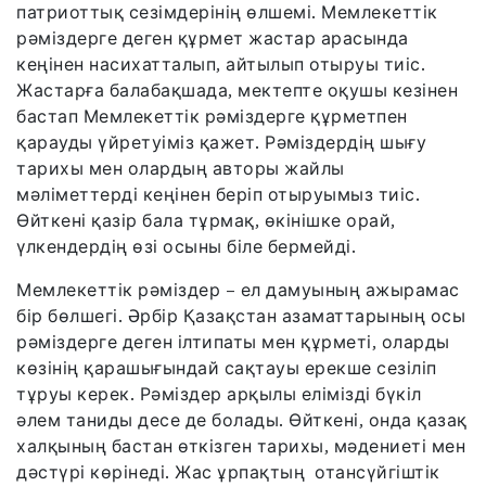
патриоттық сезімдерінің өлшемі. Мемлекеттік
рәміздерге деген құрмет жастар арасында
кеңінен насихатталып, айтылып отыруы тиіс.
Жастарға балабақшада, мектепте оқушы кезінен
бастап Мемлекеттік рәміздерге құрметпен
қарауды үйретуіміз қажет. Рәміздердің шығу
тарихы мен олардың авторы жайлы
мәліметтерді кеңінен беріп отыруымыз тиіс.
Өйткені қазір бала тұрмақ, өкінішке орай,
үлкендердің өзі осыны біле бермейді.
Мемлекеттік рәміздер – ел дамуының ажырамас
бір бөлшегі. Әрбір Қазақстан азаматтарының осы
рәміздерге деген ілтипаты мен құрметі, оларды
көзінің қарашығындай сақтауы ерекше сезіліп
тұруы керек. Рәміздер арқылы елімізді бүкіл
әлем таниды десе де болады. Өйткені, онда қазақ
халқының бастан өткізген тарихы, мәдениеті мен
дәстүрі көрінеді. Жас ұрпақтың отансүйгіштік