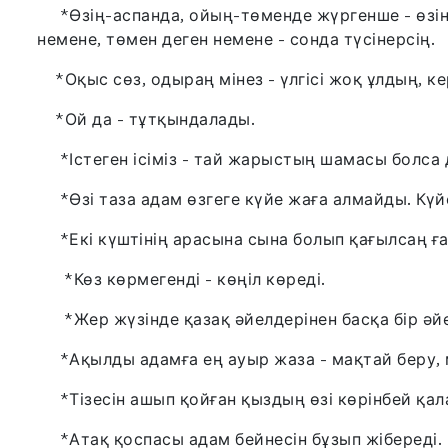
*Өзің-аспанда, ойың-төменде жүргенше - өзің 
немене, төмен деген немене - сонда түсінерсің.
*Оқыс сөз, одыраң мінез - үлгісі жоқ ұлдың, ке
*Ой да - тұтқындалады.
*Істеген ісіміз - тай жарыстың шамасы болса д
*Өзі таза адам өзгеге күйе жаға алмайды. Күйе
*Екі күштінің арасына сына болып қағылсаң ға
*Көз көрмегенді - көңіл көреді.
*Жер жүзінде қазақ əйелдерінен басқа бір əйе
*Ақылды адамға ең ауыр жаза - мақтай беру, 
*Тізесін ашып қойған қыздың өзі көрінбей қал
*Атақ қоспасы адам бейнесін бұзып жібереді.