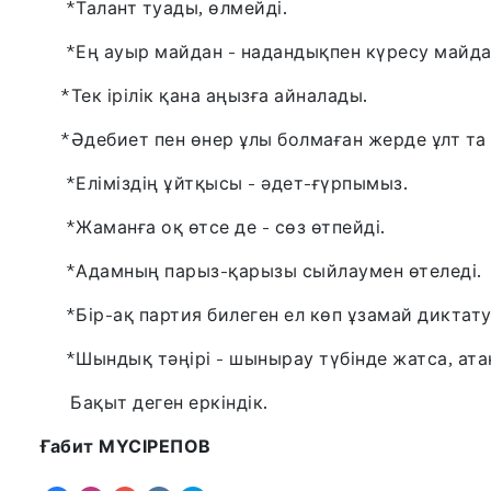
*Талант туады, өлмейді.
*Ең ауыр майдан - надандықпен күресу майданы,
*Тек ірілік қана аңызға айналады.
*Əдебиет пен өнер ұлы болмаған жерде ұлт та 
*Еліміздің ұйтқысы - əдет-ғүрпымыз.
*Жаманға оқ өтсе де - сөз өтпейді.
*Адамның парыз-қарызы сыйлаумен өтеледі.
*Бір-ақ партия билеген ел көп ұзамай диктат
*Шындық тəңірі - шынырау түбінде жатса, атақ 
Бақыт деген еркіндік.
Ғабит МҮСІРЕПОВ