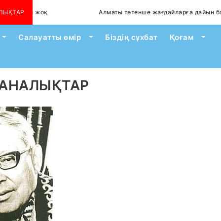
ілген жоқ
ЛЫҚТАР
Алматы төтенше жағдайларға дайын ба?
Toggle Dropdown
Toggle Dropdown
Togg
Салауатты өмір
Біздің сұхбат
Қоғам
ДАНАЛЫҚТАР