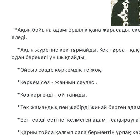
*Ақын бойына адамгершілік қана жарасады, екеу
өледі.
*Ақын жүрегіне кек тұрмайды, Кек тұрса - қақ 
одан берекелі үн шықпайды.
*Ойсыз сөзде көркемдік те жоқ.
*Көркем сөз - жанның сəулесі.
*Көз көргенді - ой таниды.
*Тек жамандық пен жəбірді жинай берген адам
*Есті сөзді естігісі келмеген адам - саңырауға 
*Қарны тойса қалғып сала бермейтін ұрпақ ке