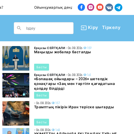
Ойынқұмарлық дендеп барады
Пәтер сат
le Dropdown
Кіру
Тіркелу
Ерқазы СЕЙТҚАЛИ
- 06.08.2026
159
Маңызды жобалар басталды
Басты
Ерқазы СЕЙТҚАЛИ
- 06.08.2026
161
«Болашақ ойындары – 2026» шетелдік
қонақтары «Заң мен тәртіп» қағидатына
қолдау білдірді
Басты
- 06.08.2026
157
Трамптың пікірін Иран теріске шығарды
Басты
- 06.08.2026
168
ҮКІМЕТТІҢ АЛДЫНДА ЕКІ ТАҢДАУ ТҰР: НЕ