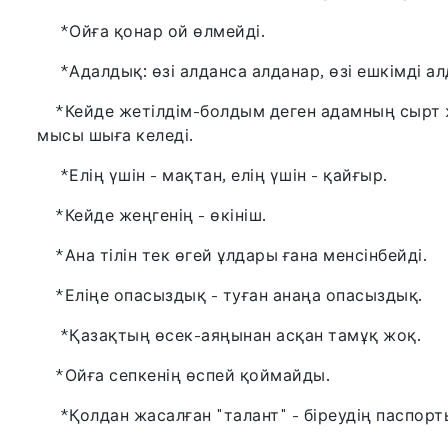
*Ойға қонар ой өлмейді.
*Адалдық: өзі алданса алданар, өзі ешкімді ал
*Кейде жетілдім-болдым деген адамның сырт ж
мысы шыға келеді.
*Елің үшін - мақтан, елің үшін - қайғыр.
*Кейде жеңгенің - өкініш.
*Ана тілін тек өгей ұлдары ғана менсінбейді.
*Еліңе опасыздық - туған анаңа опасыздық.
*Қазақтың өсек-аяңынан асқан тамұқ жоқ.
*Ойға сепкенің өспей қоймайды.
*Қолдан жасалған "талант" - біреудің паспорт