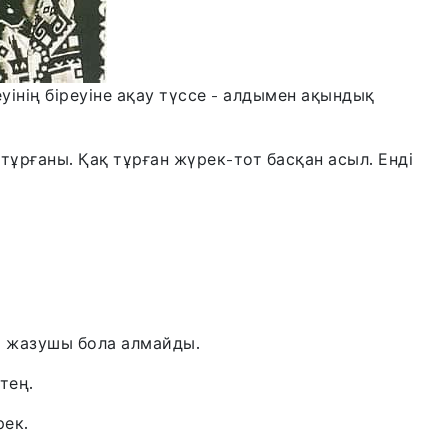
інің біреуіне ақау түссе - алдымен ақындық
тұрғаны. Қақ тұрған жүрек-тот басқан асыл. Енді
 жазушы бола алмайды.
тең.
рек.