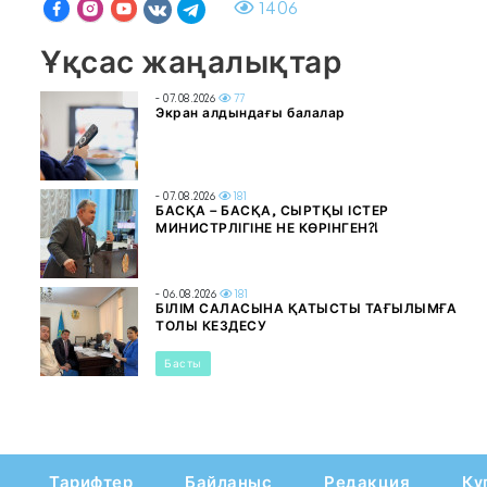
1406
Ұқсас жаңалықтар
- 07.08.2026
77
Экран алдындағы балалар
- 07.08.2026
181
БАСҚА – БАСҚА, СЫРТҚЫ ІСТЕР
МИНИСТРЛІГІНЕ НЕ КӨРІНГЕН?!
- 06.08.2026
181
БІЛІМ САЛАСЫНА ҚАТЫСТЫ ТАҒЫЛЫМҒА
ТОЛЫ КЕЗДЕСУ
Басты
Тарифтер
Байланыс
Редакция
Құ