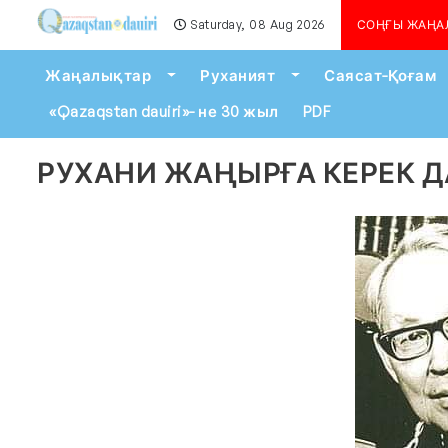
Saturday, 08 Aug 2026
Алматыда көшкін қаупі сей
СОҢҒЫ ЖАҢА
Toggle Dropdown
Toggle Dropdown
Жаңалықтар
Руханият
Саясат-Қоғам
«Qazaqstan dauiri»- не 30 жыл
PDF
РУХАНИ ЖАҢЫРҒА КЕРЕК 