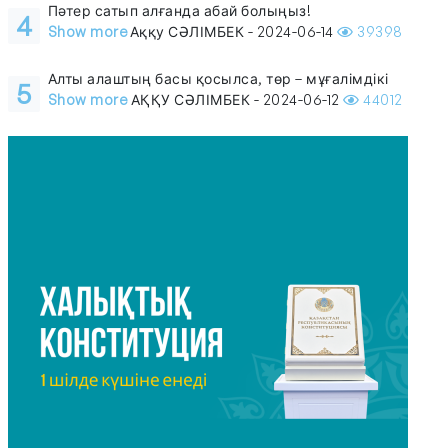
Пәтер сатып алғанда абай болыңыз!
4
Show more
Аққу СӘЛІМБЕК - 2024-06-14
39398
Алты алаштың басы қосылса, төр – мұғалімдікі
5
Show more
АҚҚУ СӘЛІМБЕК - 2024-06-12
44012