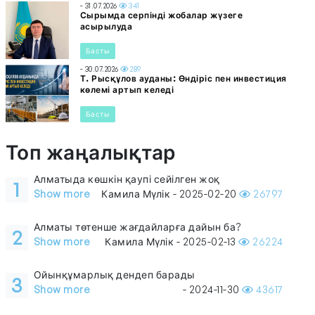
- 31.07.2026
341
Сырымда серпінді жобалар жүзеге
асырылуда
Басты
- 30.07.2026
289
Т. Рысқұлов ауданы: Өндіріс пен инвестиция
көлемі артып келеді
Басты
Топ жаңалықтар
Алматыда көшкін қаупі сейілген жоқ
1
Show more
Камила Мүлік - 2025-02-20
26797
Алматы төтенше жағдайларға дайын ба?
2
Show more
Камила Мүлік - 2025-02-13
26224
Ойынқұмарлық дендеп барады
3
Show more
- 2024-11-30
43617