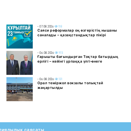
- 07.08.2026
118
Саяси реформалар оң өзгерістің нышаны
саналады – қазақстандықтар пікірі
- 06.08.2026
193
Ғарышты бағындырған Тоқтар батырдың
ерлігі – кейінгі ұрпаққа үлгі-өнеге
- 06.08.2026
131
Орал теміржол вокзалы толықтай
жаңартылды
пиялылық саясаты