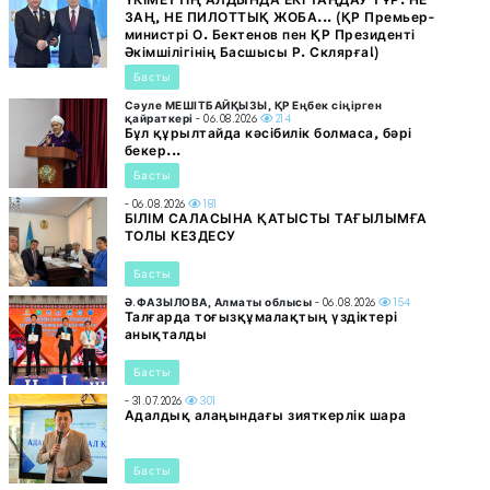
ЗАҢ, НЕ ПИЛОТТЫҚ ЖОБА... (ҚР Премьер-
министрі О. Бектенов пен ҚР Президенті
Әкімшілігінің Басшысы Р. Склярға!)
Басты
Сәуле МЕШІТБАЙҚЫЗЫ, ҚР Еңбек сіңірген
қайраткері
- 06.08.2026
214
Бұл құрылтайда кәсібилік болмаса, бәрі
бекер...
Басты
- 06.08.2026
181
БІЛІМ САЛАСЫНА ҚАТЫСТЫ ТАҒЫЛЫМҒА
ТОЛЫ КЕЗДЕСУ
Басты
Ә.ФАЗЫЛОВА, Алматы облысы
- 06.08.2026
154
Талғарда тоғызқұмалақтың үздіктері
анықталды
Басты
- 31.07.2026
301
Адалдық алаңындағы зияткерлік шара
Басты