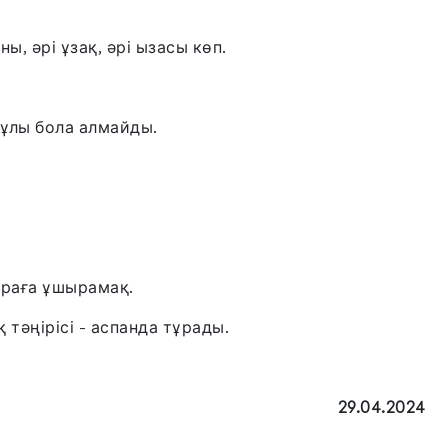
 əрі ұзақ, əрі ызасы көп.
ұлы бола алмайды.
ураға ұшырамақ.
тəңірісі - аспанда тұрады.
29.04.2024