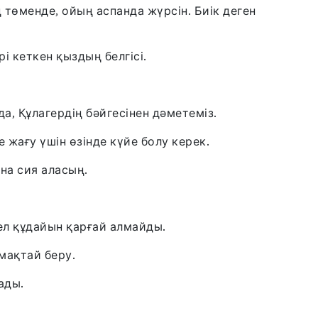
төменде, ойың аспанда жүрсін. Биік деген
рі кеткен қыздың белгісі.
а, Құлагердің бəйгесінен дəметеміз.
 жағу үшін өзінде күйе болу керек.
на сия аласың.
л құдайын қарғай алмайды.
мақтай беру.
ады.