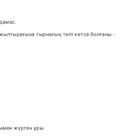
дамас.
ылтырағына тырнағың тиіп кетсе болғаны -
ымен жүрген ұры.