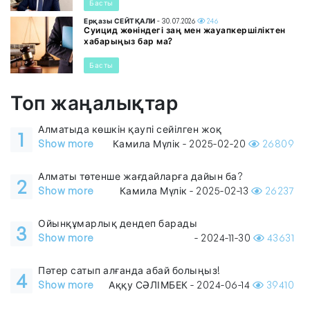
Басты
Ерқазы СЕЙТҚАЛИ
- 30.07.2026
246
Суицид жөніндегі заң мен жауапкершіліктен
хабарыңыз бар ма?
Басты
Топ жаңалықтар
Алматыда көшкін қаупі сейілген жоқ
1
Show more
Камила Мүлік - 2025-02-20
26809
Алматы төтенше жағдайларға дайын ба?
2
Show more
Камила Мүлік - 2025-02-13
26237
Ойынқұмарлық дендеп барады
3
Show more
- 2024-11-30
43631
Пәтер сатып алғанда абай болыңыз!
4
Show more
Аққу СӘЛІМБЕК - 2024-06-14
39410