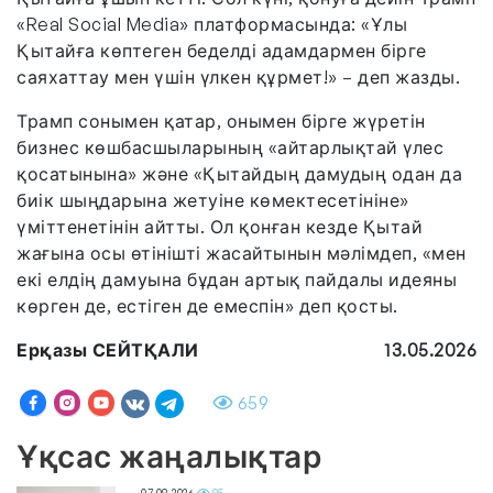
«Real Social Media» платформасында: «Ұлы
Қытайға көптеген беделді адамдармен бірге
саяхаттау мен үшін үлкен құрмет!» – деп жазды.
Трамп сонымен қатар, онымен бірге жүретін
бизнес көшбасшыларының «айтарлықтай үлес
қосатынына» және «Қытайдың дамудың одан да
биік шыңдарына жетуіне көмектесетініне»
үміттенетінін айтты. Ол қонған кезде Қытай
жағына осы өтінішті жасайтынын мәлімдеп, «мен
екі елдің дамуына бұдан артық пайдалы идеяны
көрген де, естіген де емеспін» деп қосты.
Ерқазы СЕЙТҚАЛИ
13.05.2026
659
Ұқсас жаңалықтар