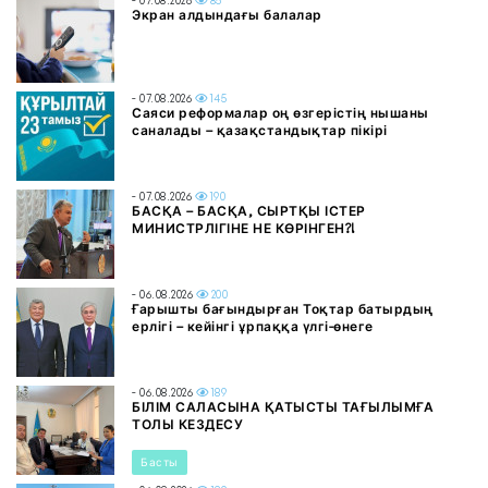
- 07.08.2026
85
Экран алдындағы балалар
- 07.08.2026
145
Саяси реформалар оң өзгерістің нышаны
саналады – қазақстандықтар пікірі
- 07.08.2026
190
БАСҚА – БАСҚА, СЫРТҚЫ ІСТЕР
МИНИСТРЛІГІНЕ НЕ КӨРІНГЕН?!
- 06.08.2026
200
Ғарышты бағындырған Тоқтар батырдың
ерлігі – кейінгі ұрпаққа үлгі-өнеге
- 06.08.2026
189
БІЛІМ САЛАСЫНА ҚАТЫСТЫ ТАҒЫЛЫМҒА
ТОЛЫ КЕЗДЕСУ
Басты