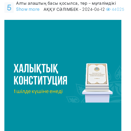
Алты алаштың басы қосылса, төр – мұғалімдікі
5
Show more
АҚҚУ СӘЛІМБЕК - 2024-06-12
44025