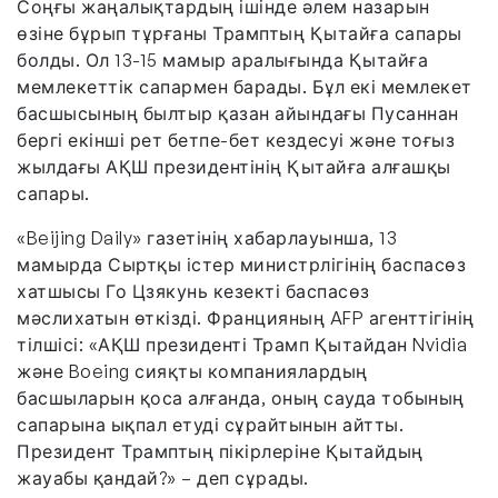
Соңғы жаңалықтардың ішінде әлем назарын
өзіне бұрып тұрғаны Трамптың Қытайға сапары
болды. Ол 13-15 мамыр аралығында Қытайға
мемлекеттік сапармен барады. Бұл екі мемлекет
басшысының былтыр қазан айындағы Пусаннан
бергі екінші рет бетпе-бет кездесуі және тоғыз
жылдағы АҚШ президентінің Қытайға алғашқы
сапары.
«Beijing Daily» газетінің хабарлауынша, 13
мамырда Сыртқы істер министрлігінің баспасөз
хатшысы Го Цзякунь кезекті баспасөз
мәслихатын өткізді. Францияның AFP агенттігінің
тілшісі: «АҚШ президенті Трамп Қытайдан Nvidia
және Boeing сияқты компаниялардың
басшыларын қоса алғанда, оның сауда тобының
сапарына ықпал етуді сұрайтынын айтты.
Президент Трамптың пікірлеріне Қытайдың
жауабы қандай?» – деп сұрады.