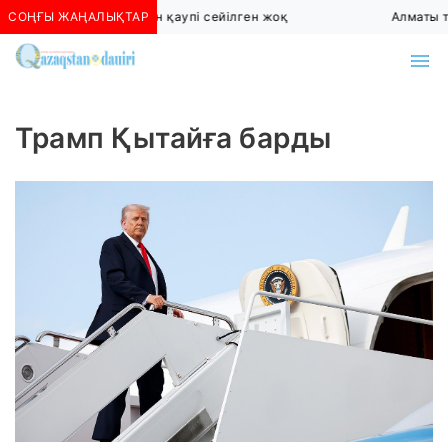
СОҢҒЫ ЖАҢАЛЫҚТАР
Алматыда көшкін қаупі сейілген жоқ
Алматы тө
Трамп Қытайға барды