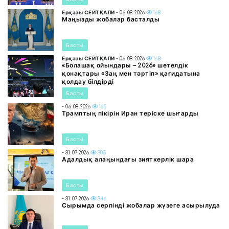
Ерқазы СЕЙТҚАЛИ
- 06.08.2026
168
Маңызды жобалар басталды
Басты
Ерқазы СЕЙТҚАЛИ
- 06.08.2026
168
«Болашақ ойындары – 2026» шетелдік
қонақтары «Заң мен тәртіп» қағидатына
қолдау білдірді
Басты
- 06.08.2026
165
Трамптың пікірін Иран теріске шығарды
Басты
- 31.07.2026
305
Адалдық алаңындағы зияткерлік шара
Басты
- 31.07.2026
346
Сырымда серпінді жобалар жүзеге асырылуда