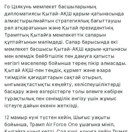
Го Цзякунь мемлекет басшыларының
дипломатиясы Қытай-АҚШ қарым-қатынасында
алмастырылмайтын стратегиялық бағыттаушы
рөл атқаратынын және Қытай президентінің
Трамптың Қытайға мемлекеттік сапарын
құптайтынын мәлімдеді. Сапар барысында екі
мемлекет басшысы Қытай-АҚШ қарым-қатынасы
мен әлемдік бейбітшілік пен дамуға қатысты
негізгі мәселелер бойынша терең пікір алмасады.
Қытай АҚШ-пен теңдік, құрмет және өзара
тиімділік қағидаттарын сақтай отырып,
ынтымақтастықты кеңейту, келіспеушіліктерді
басқару және өзгерістерге толы әлемге көбірек
тұрақтылық пен сенімділік енгізу үшін жұмыс
істеуге дайын екенін жеткізді.
12 мамыр күні түстен кейін, Шығыс уақыты
бойынша, Трамп Air Force One ұшағына мініп,
Қытайға ұшып кетті. Сол күні, қонуға дейін Трамп