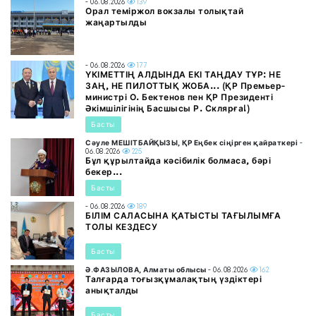
- 06.08.2026
139
Орал теміржол вокзалы толықтай
жаңартылды
- 06.08.2026
177
ҮКІМЕТТІҢ АЛДЫНДА ЕКІ ТАҢДАУ ТҰР: НЕ
ЗАҢ, НЕ ПИЛОТТЫҚ ЖОБА... (ҚР Премьер-
министрі О. Бектенов пен ҚР Президенті
Әкімшілігінің Басшысы Р. Склярға!)
Басты
Сәуле МЕШІТБАЙҚЫЗЫ, ҚР Еңбек сіңірген қайраткері
-
06.08.2026
225
Бұл құрылтайда кәсібилік болмаса, бәрі
бекер...
Басты
- 06.08.2026
189
БІЛІМ САЛАСЫНА ҚАТЫСТЫ ТАҒЫЛЫМҒА
ТОЛЫ КЕЗДЕСУ
Басты
Ә.ФАЗЫЛОВА, Алматы облысы
- 06.08.2026
162
Талғарда тоғызқұмалақтың үздіктері
анықталды
Басты