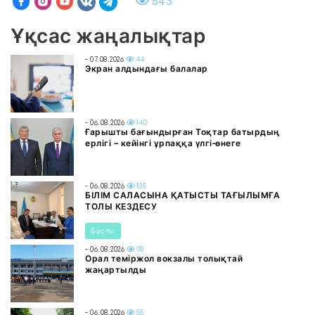
543
Ұқсас жаңалықтар
- 07.08.2026
44
Экран алдындағы балалар
- 06.08.2026
140
Ғарышты бағындырған Тоқтар батырдың
ерлігі – кейінгі ұрпаққа үлгі-өнеге
- 06.08.2026
135
БІЛІМ САЛАСЫНА ҚАТЫСТЫ ТАҒЫЛЫМҒА
ТОЛЫ КЕЗДЕСУ
Басты
- 06.08.2026
98
Орал теміржол вокзалы толықтай
жаңартылды
- 06.08.2026
55