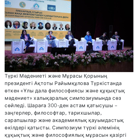
Түркі Мәдениеті және Мұрасы Қорының
президенті Ақтоты Райымқұлова Түркістанда
өткен «Ұлы дала философиясы және құқықтық
мәдениет» халықаралық симпозиумында сөз
сөйледі. Шараға 300-ден астам қатысушы –
заңгерлер, философтар, тарихшылар,
сарапшылар және академиялық қауымдастық
өкілдері қатысты. Симпозиум түркі әлемінің
құқықтық және философиялық мұрасын қазіргі