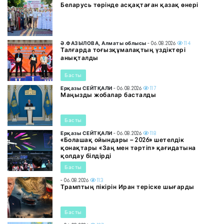
Беларусь төрінде асқақтаған қазақ өнері
Ә.ФАЗЫЛОВА, Алматы облысы
- 06.08.2026
114
Талғарда тоғызқұмалақтың үздіктері
анықталды
Басты
Ерқазы СЕЙТҚАЛИ
- 06.08.2026
117
Маңызды жобалар басталды
Басты
Ерқазы СЕЙТҚАЛИ
- 06.08.2026
118
«Болашақ ойындары – 2026» шетелдік
қонақтары «Заң мен тәртіп» қағидатына
қолдау білдірді
Басты
- 06.08.2026
113
Трамптың пікірін Иран теріске шығарды
Басты