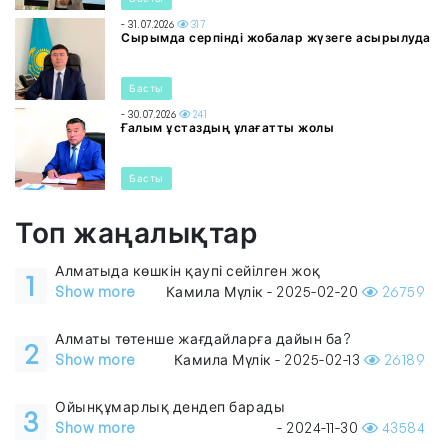
- 31.07.2026
317
Сырымда серпінді жобалар жүзеге асырылуда
Басты
- 30.07.2026
241
Ғалым ұстаздың ұлағатты жолы
Басты
Топ жаңалықтар
Алматыда көшкін қаупі сейілген жоқ
1
Show more
Камила Мүлік - 2025-02-20
26759
Алматы төтенше жағдайларға дайын ба?
2
Show more
Камила Мүлік - 2025-02-13
26189
Ойынқұмарлық дендеп барады
3
Show more
- 2024-11-30
43584