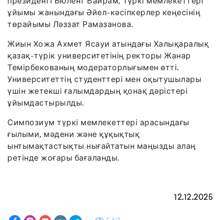
президенті Бюлент Байрам; Түркі мемлекеттері
ұйымы жанындағы Әйел-кәсіпкерлер кеңесінің
төрайымы Ләззат Рамазанова.
Жиын Хожа Ахмет Ясауи атындағы Халықаралық
қазақ-түрік университетінің ректоры Жанар
Темірбекованың модераторлығымен өтті.
Университеттің студенттері мен оқытушылары
үшін жетекші ғалымдардың қонақ дәрістері
ұйымдастырылды.
Симпозиум түркі мемлекеттері арасындағы
ғылыми, мәдени және құқықтық
ынтымақтастықты нығайтатын маңызды алаң
ретінде жоғары бағаланды.
12.12.2025