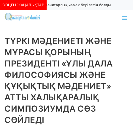
СОҢҒЫ ЖАҢАЛЫҚТАР
Ауғанстанға гуманитарлық көмек берілетін болды
ТҮРКІ МӘДЕНИЕТІ ЖӘНЕ
МҰРАСЫ ҚОРЫНЫҢ
ПРЕЗИДЕНТІ «ҰЛЫ ДАЛА
ФИЛОСОФИЯСЫ ЖӘНЕ
ҚҰҚЫҚТЫҚ МӘДЕНИЕТ»
АТТЫ ХАЛЫҚАРАЛЫҚ
СИМПОЗИУМДА СӨЗ
СӨЙЛЕДІ