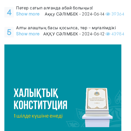
Пәтер сатып алғанда абай болыңыз!
4
Show more
Аққу СӘЛІМБЕК - 2024-06-14
39364
Алты алаштың басы қосылса, төр – мұғалімдікі
5
Show more
АҚҚУ СӘЛІМБЕК - 2024-06-12
43984