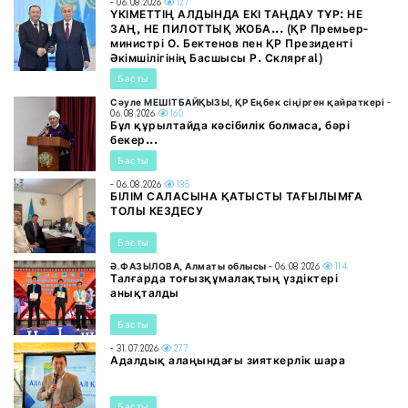
- 06.08.2026
127
ҮКІМЕТТІҢ АЛДЫНДА ЕКІ ТАҢДАУ ТҰР: НЕ
ЗАҢ, НЕ ПИЛОТТЫҚ ЖОБА... (ҚР Премьер-
министрі О. Бектенов пен ҚР Президенті
Әкімшілігінің Басшысы Р. Склярға!)
Басты
Сәуле МЕШІТБАЙҚЫЗЫ, ҚР Еңбек сіңірген қайраткері
-
06.08.2026
160
Бұл құрылтайда кәсібилік болмаса, бәрі
бекер...
Басты
- 06.08.2026
135
БІЛІМ САЛАСЫНА ҚАТЫСТЫ ТАҒЫЛЫМҒА
ТОЛЫ КЕЗДЕСУ
Басты
Ә.ФАЗЫЛОВА, Алматы облысы
- 06.08.2026
114
Талғарда тоғызқұмалақтың үздіктері
анықталды
Басты
- 31.07.2026
277
Адалдық алаңындағы зияткерлік шара
Басты