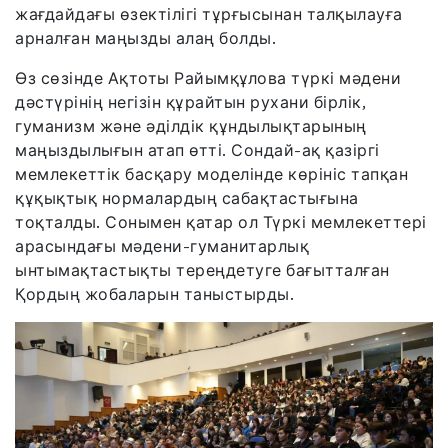
жағдайдағы өзектілігі тұрғысынан талқылауға
арналған маңызды алаң болды.
Өз сөзінде Ақтоты Райымқұлова түркі мәдени
дәстүрінің негізін құрайтын рухани бірлік,
гуманизм және әділдік құндылықтарының
маңыздылығын атап өтті. Сондай-ақ қазіргі
мемлекеттік басқару моделінде көрініс тапқан
құқықтық нормалардың сабақтастығына
тоқталды. Сонымен қатар ол Түркі мемлекеттері
арасындағы мәдени-гуманитарлық
ынтымақтастықты тереңдетуге бағытталған
Қордың жобаларын таныстырды.