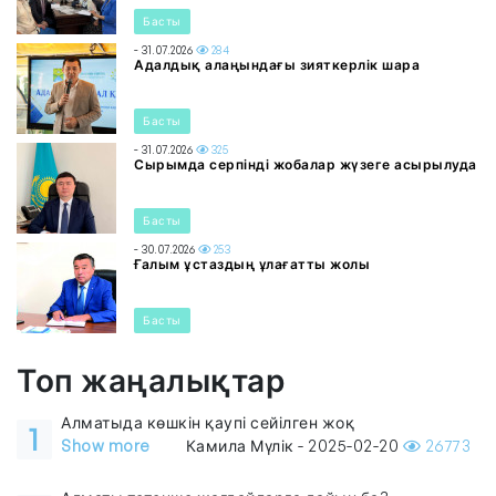
Басты
- 31.07.2026
284
Адалдық алаңындағы зияткерлік шара
Басты
- 31.07.2026
325
Сырымда серпінді жобалар жүзеге асырылуда
Басты
- 30.07.2026
253
Ғалым ұстаздың ұлағатты жолы
Басты
Топ жаңалықтар
Алматыда көшкін қаупі сейілген жоқ
1
Show more
Камила Мүлік - 2025-02-20
26773