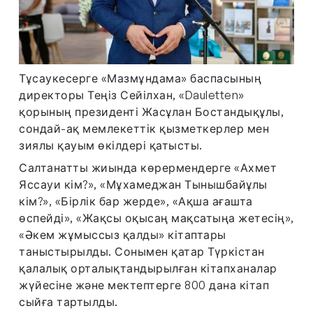
Тұсаукесерге «Мазмұндама» баспасының
директоры Теңіз Сейілхан, «Dauletten»
қорының президенті Жасұлан Бостандықұлы,
сондай-ақ мемлекеттік қызметкерлер мен
зиялы қауым өкілдері қатысты.
Салтанатты жиында көрермендерге «Ахмет
Яссауи кім?», «Мұхамеджан Тынышбайұлы
кім?», «Бірлік бар жерде», «Ақша ағашта
өспейді», «Жақсы оқысаң мақсатыңа жетесің»,
«Әкем жұмыссыз қалды» кітаптары
таныстырылды. Сонымен қатар Түркістан
қалалық орталықтандырылған кітапханалар
жүйесіне және мектептерге 800 дана кітап
сыйға тартылды.