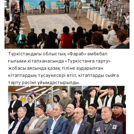
Түркістандағы облыстық «Фараб» әмбебап
ғылыми кітапханасында «Түркістанға тарту»
жобасы аясында қазақ тіліне аударылған
кітаптардың тұсаукесері өтіп, кітаптарды сыйға
тарту рәсімі ұйымдастырылды.