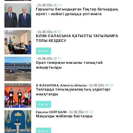
- 06.08.2026
167
Ғарышты бағындырған Тоқтар батырдың
ерлігі – кейінгі ұрпаққа үлгі-өнеге
- 06.08.2026
151
БІЛІМ САЛАСЫНА ҚАТЫСТЫ ТАҒЫЛЫМҒА
ТОЛЫ КЕЗДЕСУ
Басты
- 06.08.2026
111
Орал теміржол вокзалы толықтай
жаңартылды
Ә.ФАЗЫЛОВА, Алматы облысы
- 06.08.2026
132
Талғарда тоғызқұмалақтың үздіктері
анықталды
Басты
Ерқазы СЕЙТҚАЛИ
- 06.08.2026
137
Маңызды жобалар басталды
Басты