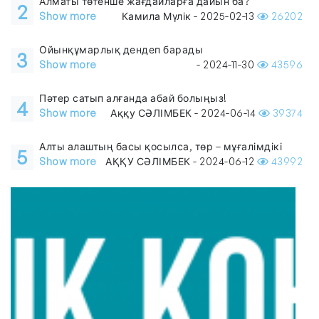
Алматы төтенше жағдайларға дайын ба?
2
Show more
Камила Мүлік - 2025-02-13
26202
Ойынқұмарлық дендеп барады
3
Show more
- 2024-11-30
43596
Пәтер сатып алғанда абай болыңыз!
4
Show more
Аққу СӘЛІМБЕК - 2024-06-14
39374
Алты алаштың басы қосылса, төр – мұғалімдікі
5
Show more
АҚҚУ СӘЛІМБЕК - 2024-06-12
43992