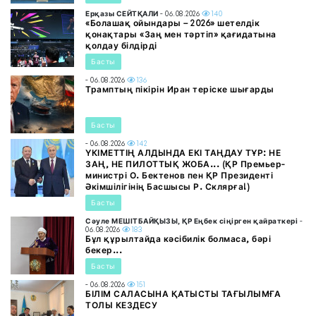
Ерқазы СЕЙТҚАЛИ
- 06.08.2026
140
«Болашақ ойындары – 2026» шетелдік
қонақтары «Заң мен тәртіп» қағидатына
қолдау білдірді
Басты
- 06.08.2026
136
Трамптың пікірін Иран теріске шығарды
Басты
- 06.08.2026
142
ҮКІМЕТТІҢ АЛДЫНДА ЕКІ ТАҢДАУ ТҰР: НЕ
ЗАҢ, НЕ ПИЛОТТЫҚ ЖОБА... (ҚР Премьер-
министрі О. Бектенов пен ҚР Президенті
Әкімшілігінің Басшысы Р. Склярға!)
Басты
Сәуле МЕШІТБАЙҚЫЗЫ, ҚР Еңбек сіңірген қайраткері
-
06.08.2026
183
Бұл құрылтайда кәсібилік болмаса, бәрі
бекер...
Басты
- 06.08.2026
151
БІЛІМ САЛАСЫНА ҚАТЫСТЫ ТАҒЫЛЫМҒА
ТОЛЫ КЕЗДЕСУ