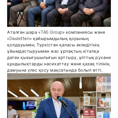
Аталған шара «TAS Group» компаниясы және
«Dauletten» қайырымдылық қорының
қолдауымен, Түркістан қаласы әкімдігінің
ұйымдастыруымен жас ұрпақтың кітапқа
деген қызығушылығын арттыру, ұлттық рухани
құндылықтарды насихаттау және қазақ тілінің
дамуына үлес қосу мақсатында болып өтті.