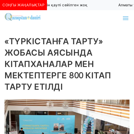
СОҢҒЫ ЖАҢАЛЫҚТАР
Алматыда көшкін қаупі сейілген жоқ
Алматы тө
«ТҮРКІСТАНҒА ТАРТУ»
ЖОБАСЫ АЯСЫНДА
КІТАПХАНАЛАР МЕН
МЕКТЕПТЕРГЕ 800 КІТАП
ТАРТУ ЕТІЛДІ