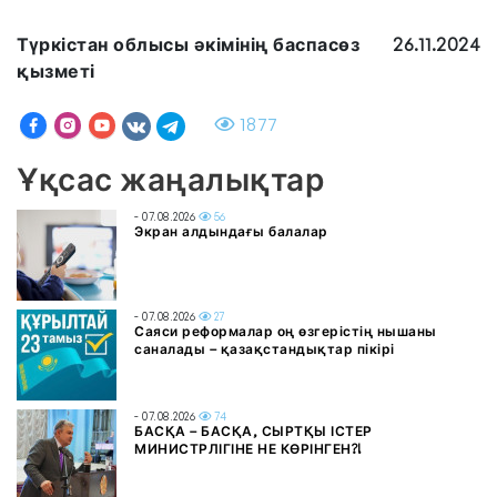
Түркістан облысы әкімінің баспасөз
26.11.2024
қызметі
1877
Ұқсас жаңалықтар
- 07.08.2026
56
Экран алдындағы балалар
- 07.08.2026
27
Саяси реформалар оң өзгерістің нышаны
саналады – қазақстандықтар пікірі
- 07.08.2026
74
БАСҚА – БАСҚА, СЫРТҚЫ ІСТЕР
МИНИСТРЛІГІНЕ НЕ КӨРІНГЕН?!