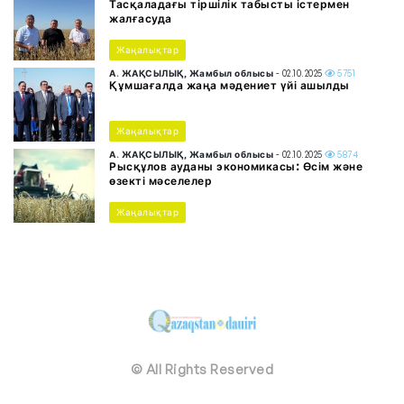
Тасқаладағы тіршілік табысты істермен
жалғасуда
Жаңалықтар
А. ЖАҚСЫЛЫҚ, Жамбыл облысы
- 02.10.2025
5751
Құмшағалда жаңа мәдениет үйі ашылды
Жаңалықтар
А. ЖАҚСЫЛЫҚ, Жамбыл облысы
- 02.10.2025
5874
Рысқұлов ауданы экономикасы: Өсім және
өзекті мәселелер
Жаңалықтар
© All Rights Reserved