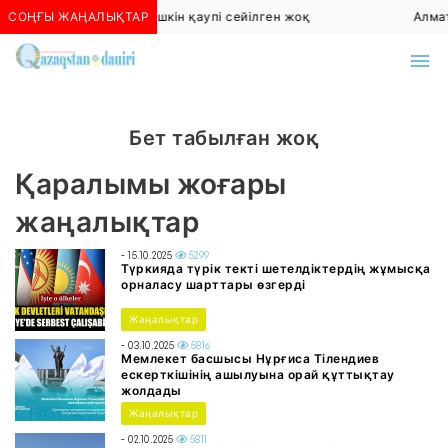
СОҢҒЫ ЖАҢАЛЫҚТАР
Алматыда көшкін қаупі сейілген жоқ
Алмат
Бет табылған жоқ
Қаралымы жоғары
жаңалықтар
- 15.10.2025
5299
Түркияда түрік текті шетелдіктердің жұмысқа
орналасу шарттары өзгерді
Жаңалықтар
- 03.10.2025
5816
Мемлекет басшысы Нұрғиса Тілендиев
ескерткішінің ашылуына орай құттықтау
жолдады
Жаңалықтар
- 02.10.2025
5811