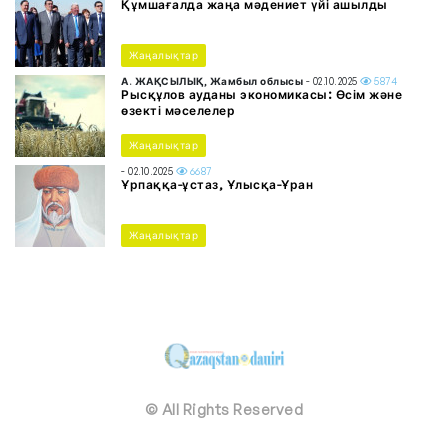
Құмшағалда жаңа мәдениет үйі ашылды
Жаңалықтар
А. ЖАҚСЫЛЫҚ, Жамбыл облысы
- 02.10.2025
5874
Рысқұлов ауданы экономикасы: Өсім және
өзекті мәселелер
Жаңалықтар
- 02.10.2025
6687
Ұрпаққа-ұстаз, Ұлысқа-Ұран
Жаңалықтар
© All Rights Reserved