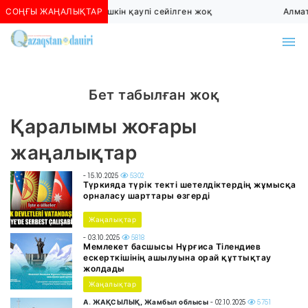
СОҢҒЫ ЖАҢАЛЫҚТАР
Алматыда көшкін қаупі сейілген жоқ
Алмат
Бет табылған жоқ
Қаралымы жоғары
жаңалықтар
- 15.10.2025
5302
Түркияда түрік текті шетелдіктердің жұмысқа
орналасу шарттары өзгерді
Жаңалықтар
- 03.10.2025
5818
Мемлекет басшысы Нұрғиса Тілендиев
ескерткішінің ашылуына орай құттықтау
жолдады
Жаңалықтар
А. ЖАҚСЫЛЫҚ, Жамбыл облысы
- 02.10.2025
5751