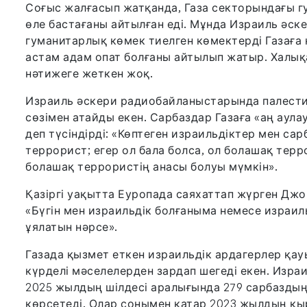
Соғыс жалғасып жатқанда, Газа секторындағы г
өле бастағаны айтылған еді. Мұнда Израиль әс
гуманитарлық көмек тиелген көмектерді Газаға к
астам адам опат болғаны айтылып жатыр. Халы
нәтижеге жеткен жоқ.
Израиль әскери радиобайланыстарында палести
сөзімен атайды екен. Сарбаздар Газаға «аң аул
деп түсіндірді: «Көптеген израильдіктер мен с
террорист; егер ол бала болса, ол болашақ терр
болашақ террористің анасы болуы мүмкін».
Қазіргі уақытта Еуропада саяхаттап жүрген Джо
«Бүгін мен израильдік болғаныма немесе израил
ұялатын нәрсе».
Газада қызмет еткен израильдік ардагерлер қ
күрделі мәселелерден зардап шегеді екен. Изра
2025 жылдың шілдесі аралығында 279 сарбаздың 
көрсетеді. Олар сонымен қатар 2023 жылдың қ