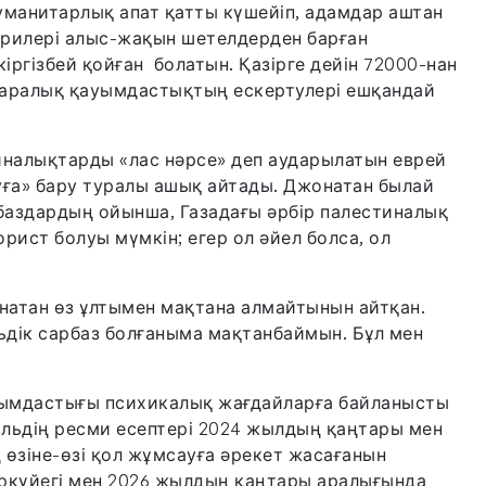
уманитарлық апат қатты күшейіп, адамдар аштан
керилері алыс-жақын шетелдерден барған
іргізбей қойған болатын. Қазірге дейін 72000-нан
қаралық қауымдастықтың ескертулері ешқандай
налықтарды «лас нәрсе» деп аударылатын еврей
ауға» бару туралы ашық айтады. Джонатан былай
арбаздардың ойынша, Газадағы әрбір палестиналық
орист болуы мүмкін; егер ол әйел болса, ол
натан өз ұлтымен мақтана алмайтынын айтқан.
ьдік сарбаз болғаныма мақтанбаймын. Бұл мен
ауымдастығы психикалық жағдайларға байланысты
ильдің ресми есептері 2024 жылдың қаңтары мен
өзіне-өзі қол жұмсауға әрекет жасағанын
ыркүйегі мен 2026 жылдың қаңтары аралығында