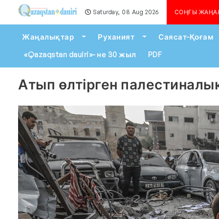
Saturday, 08 Aug 2026
Алматыда көшкін қаупі сейілген жо
СОҢҒЫ ЖАҢА
Toggle Dropdown
Toggle Dropdown
Жаңалықтар
Руханият
Саясат-Қоғам
«Qazaqstan dauiri»- не 30 жыл
PDF
Атып өлтірген палестиналық