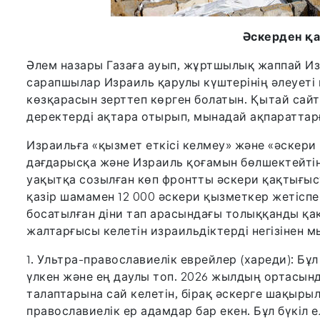
Әскерден қ
Әлем назары Газаға ауып, жұртшылық жаппай Из
сарапшылар Израиль қарулы күштерінің әлеуеті
көзқарасын зерттеп көрген болатын. Қытай сайт
деректерді ақтара отырып, мынадай ақпараттар
Израильға «қызмет еткісі келмеу» және «әскери
дағдарысқа және Израиль қоғамын бөлшектейтін 
уақытқа созылған көп фронтты әскери қақтығыс
қазір шамамен 12 000 әскери қызметкер жетіспе
босатылған діни тап арасындағы толыққанды қа
жалтарғысы келетін израильдіктерді негізінен м
1. Ультра-православиелік еврейлер (хареди): Бұ
үлкен және ең даулы топ. 2026 жылдың ортасын
талаптарына сай келетін, бірақ әскерге шақырыл
православиелік ер адамдар бар екен. Бұл бүкі