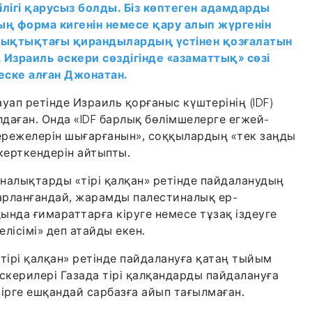
ілігі қарусыз болды. Біз көптеген адамдарды
ың форма кигенін немесе қару алып жүргенін
шықтықтағы қирандылардың үстінен қозғалатын
 Израиль әскери сөздігінде «азаматтық» сөзі
еске алған Джонатан.
ап ретінде Израиль қорғаныс күштерінің (IDF)
лдаған. Онда «IDF барлық бөлімшелерге егжей-
 ережелерін шығарғанын», соққылардың «тек заңды
керткендерін айтыпты.
иналықтарды «тірі қалқан» ретінде пайдаланудың
барланғандай, жарамды палестиналық ер-
нда ғимараттарға кіруге немесе тұзақ іздеуге
лісімі» деп атайды екен.
тірі қалқан» ретінде пайдалануға қатаң тыйым
скерилері Газада тірі қалқандарды пайдалануға
зірге ешқандай сарбазға айып тағылмаған.