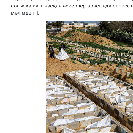
соғысқа қатынасқан әскерлер арасында стресст
мәлімдепті.