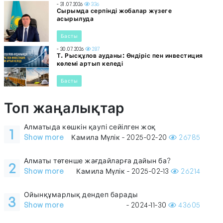
- 31.07.2026
336
Сырымда серпінді жобалар жүзеге
асырылуда
Басты
- 30.07.2026
287
Т. Рысқұлов ауданы: Өндіріс пен инвестиция
көлемі артып келеді
Басты
Топ жаңалықтар
Алматыда көшкін қаупі сейілген жоқ
1
Show more
Камила Мүлік - 2025-02-20
26785
Алматы төтенше жағдайларға дайын ба?
2
Show more
Камила Мүлік - 2025-02-13
26214
Ойынқұмарлық дендеп барады
3
Show more
- 2024-11-30
43605