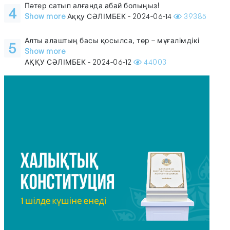
Пәтер сатып алғанда абай болыңыз!
4
Show more
Аққу СӘЛІМБЕК - 2024-06-14
39385
Алты алаштың басы қосылса, төр – мұғалімдікі
5
Show more
АҚҚУ СӘЛІМБЕК - 2024-06-12
44003