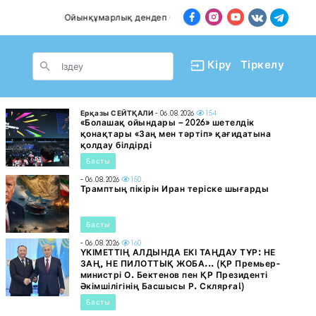
Ойынқұмарлық дендеп барады
Пәтер сатып алған
le Dropdown
Кіру
Тіркелу
Ерқазы СЕЙТҚАЛИ
- 06.08.2026
154
«Болашақ ойындары – 2026» шетелдік
қонақтары «Заң мен тәртіп» қағидатына
қолдау білдірді
Басты
- 06.08.2026
150
Трамптың пікірін Иран теріске шығарды
Басты
- 06.08.2026
160
ҮКІМЕТТІҢ АЛДЫНДА ЕКІ ТАҢДАУ ТҰР: НЕ
ЗАҢ, НЕ ПИЛОТТЫҚ ЖОБА... (ҚР Премьер-
министрі О. Бектенов пен ҚР Президенті
Әкімшілігінің Басшысы Р. Склярға!)
Басты