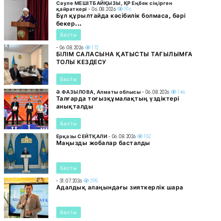
Сәуле МЕШІТБАЙҚЫЗЫ, ҚР Еңбек сіңірген
қайраткері
- 06.08.2026
196
Бұл құрылтайда кәсібилік болмаса, бәрі
бекер...
Басты
- 06.08.2026
172
БІЛІМ САЛАСЫНА ҚАТЫСТЫ ТАҒЫЛЫМҒА
ТОЛЫ КЕЗДЕСУ
Басты
Ә.ФАЗЫЛОВА, Алматы облысы
- 06.08.2026
146
Талғарда тоғызқұмалақтың үздіктері
анықталды
Басты
Ерқазы СЕЙТҚАЛИ
- 06.08.2026
152
Маңызды жобалар басталды
Басты
- 31.07.2026
295
Адалдық алаңындағы зияткерлік шара
Басты