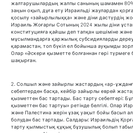
жалтарушылардың жалпы санының шамамен 80%-ы
заңын оқып, дұға ету Израильді жаулардан қорға
қосылу «зайырлылыққа» және діни дәстүрдің жо
Израиль Жоғарғы Сотының 2024 жылы діни ұста
конституцияға қайшы деп тапқан шешіміне және
мұсылмандарға қаржылық субсидияларды дереу 
қарамастан, топ бүкіл ел бойынша ауқымды зо
Олар «Әскери қызметте болғаннан гөрі түрмеге
шақырған.
2. Солшыл және зайырлы жастардың «ар-ұжданға
себептерден басқа, кейбір зайырлы еврей жаст
қызметтен бас тартады. Бас тарту себептері: Бұ
қызметтен бас тартуы» ретінде белгілі. Олар Из
және Палестина жерін ұзақ уақыт бойы басып ал
болудан бас тартады. Салдары: Израильдің Қор
тарту қылмыстық құқық бұзушылық болып табыл