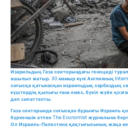
Изарильдың Газа секторындағы геноциді туралы
ашылып жатыр. 30 мамыр күні Англияның Interna
соғысқа қатынасқан израильдық сарбаздың сө
күштердің қылығы ғана емес, бүкіл жүйе қозға
деп сипаттапты.
Газа секторында соғысқан бұрынғы Израиль қо
бүркеншік атпен The Economist журналына бер
Ол Израиль-Палестина қақтығысының жаңа кезе