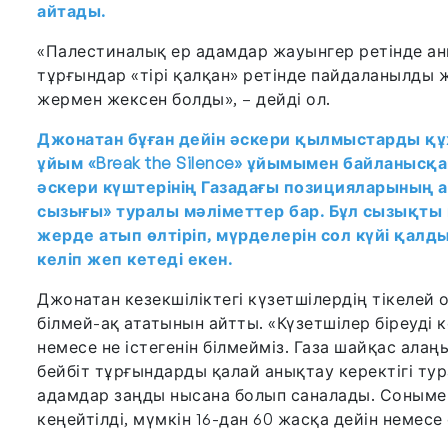
айтады.
«Палестиналық ер адамдар жауынгер ретінде аны
тұрғындар «тірі қалқан» ретінде пайдаланылды 
жермен жексен болды», – дейді ол.
Джонатан бұған дейін әскери қылмыстарды құж
ұйым «Break the Silence» ұйымымен байланысқа
әскери күштерінің Газадағы позицияларының а
сызығы» туралы мәліметтер бар. Бұл сызықты 
жерде атып өлтіріп, мүрделерін сол күйі қалд
келіп жеп кетеді екен.
Джонатан кезекшіліктегі күзетшілердің тікелей о
білмей-ақ ататынын айтты. «Күзетшілер біреуді к
немесе не істегенін білмейміз. Газа шайқас ала
бейбіт тұрғындарды қалай анықтау керектігі ту
адамдар заңды нысана болып саналады. Сонымен
кеңейтілді, мүмкін 16-дан 60 жасқа дейін немесе 