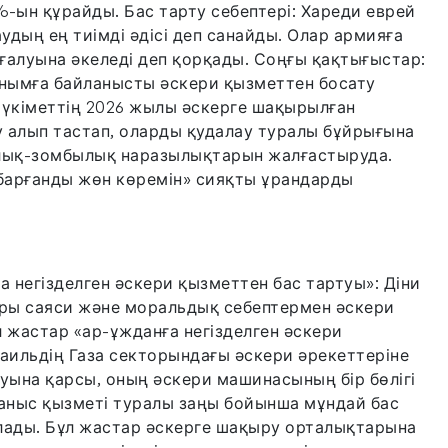
н құрайды. Бас тарту себептері: Хареди еврей
удың ең тиімді әдісі деп санайды. Олар армияға
ғалуына әкеледі деп қорқады. Соңғы қақтығыстар:
нымға байланысты әскери қызметтен босату
 үкіметтің 2026 жылы әскерге шақырылған
алып тастап, оларды қудалау туралы бұйрығына
рлық-зомбылық наразылықтарын жалғастыруда.
 барғанды жөн көремін» сияқты ұрандарды
 негізделген әскери қызметтен бас тартуы»: Діни
ары саяси және моральдық себептермен әскери
л жастар «ар-ұжданға негізделген әскери
раильдің Газа секторындағы әскери әрекеттеріне
уына қарсы, оның әскери машинасының бір бөлігі
ғаныс қызметі туралы заңы бойынша мұндай бас
ады. Бұл жастар әскерге шақыру орталықтарына