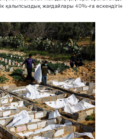
ік қалыпсыздық жағдайлары 40%-ға өскендігін