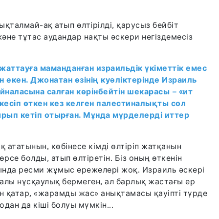
қталмай-ақ атып өлтірілді, қарусыз бейбіт
және тұтас аудандар нақты әскери негіздемесіз
аттауға маманданған израильдік үкіметтік емес
н екен. Джонатан өзінің куәліктерінде Израиль
йналасына салған көрінбейтін шекарасы – «ит
кесіп өткен кез келген палестиналықты сол
ырып кетіп отырған. Мұнда мүрделерді иттер
қ ататынын, көбінесе кімді өлтіріп жатқанын
өрсе болды, атып өлтіретін. Біз оның өткенін
ңында ресми жұмыс ережелері жоқ. Израиль әскері
ралы нұсқаулық бермеген, ал барлық жастағы ер
 қатар, «жарамды жас» анықтамасы қауіпті түрде
одан да кіші болуы мүмкін...