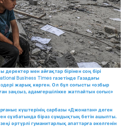
 деректер мен айғақтар бірінен соң бірі
tional Business Times газетінде Газадағы
здері жарық көрген. Ол бұл соғысты «озбыр
ған заңсыз, адамгершілікке жатпайтын соғыс»
рғаныс күштерінің сарбазы «Джонатан» деген
ген сұхбатында біраз сұмдықтың бетін ашыпты.
ңі әртүрлі гуманитарлық апаттарға әкелгенін