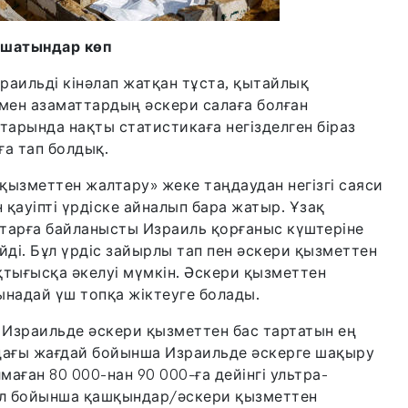
ашатындар көп
раильді кінәлап жатқан тұста, қытайлық
 мен азаматтардың әскери салаға болған
тарында нақты статистикаға негізделген біраз
ға тап болдық.
 қызметтен жалтару» жеке таңдаудан негізгі саяси
қауіпті үрдіске айналып бара жатыр. Ұзақ
тарға байланысты Израиль қорғаныс күштеріне
йді. Бұл үрдіс зайырлы тап пен әскери қызметтен
қтығысқа әкелуі мүмкін. Әскери қызметтен
ынадай үш топқа жіктеуге болады.
л Израильде әскери қызметтен бас тартатын ең
дағы жағдай бойынша Израильде әскерге шақыру
маған 80 000-нан 90 000-ға дейінгі ультра-
л ел бойынша қашқындар/әскери қызметтен