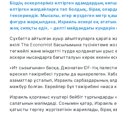
Біздің әскерлеріміз өлтірген адамдардың көпш
өлтірген жағдайларға тап болдық, бірақ олард
тексермедік. Мысалы, егер жүздеген метр қа
фигура жарқылдаса, Израиль әскері оқ ататын.
жоқ сияқты еді», – депті майдандағы күндерін 
Сұхбатта айтылған ауыр айыптауларға қарата жау
өкілі The Economist басылымына түсініктеме жо
тегжейлі және міндетті түрде қолданатын ұрыс
әскери нысандарға бағытталуы» керек екенін ес
«Ит сызығынан» басқа, Джонатан IDF-тің палест
өрескел тәжірибесі туралы да әшкерелеген. Ха
азаматтар ұсталып, Израиль сарбаздарының алды
мәжбүр болған. Еврейлер бұл тәжірибені «маса ке
Израиль қорғаныс күштері бейбіт тұрғындарды «
салатынын мәлімдеді. Сонымен қатар, Израиль ә
қатысты тергеу жүргізетінін жариялады, бірақ ә