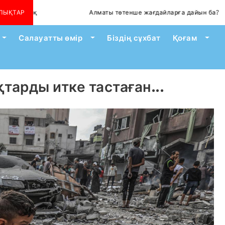
қ
ЛЫҚТАР
Алматы төтенше жағдайларға дайын ба?
Toggle Dropdown
Toggle Dropdown
Togg
Салауатты өмір
Біздің сұхбат
Қоғам
тарды итке тастаған...