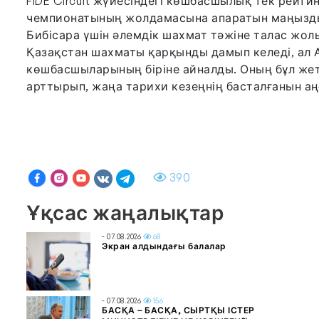
FIDE Circuit жүйесіндегі көшбасшылық тек рейти
чемпионатының жолдамасына апаратын маңызды 
Бибісара үшін әлемдік шахмат тәжіне талас жо
Қазақстан шахматы қарқынды дамып келеді, ал 
көшбасшыларының біріне айналды. Оның бұл жеті
арттырып, жаңа тарихи кезеңнің басталғанын аң
390
Ұқсас жаңалықтар
- 07.08.2026
68
Экран алдындағы балалар
- 07.08.2026
156
БАСҚА – БАСҚА, СЫРТҚЫ ІСТЕР