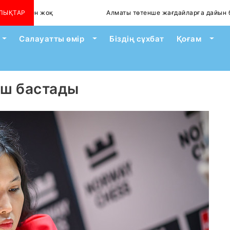
йілген жоқ
ЛЫҚТАР
Алматы төтенше жағдайларға дайын ба?
Toggle Dropdown
Toggle Dropdown
Togg
Салауатты өмір
Біздің сұхбат
Қоғам
көш бастады