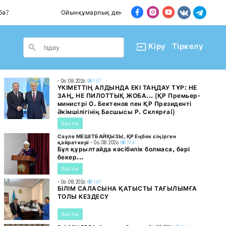
Ойынқұмарлық дендеп барады
Пәтер сат
le Dropdown
Кіру
Тіркелу
- 06.08.2026
157
ҮКІМЕТТІҢ АЛДЫНДА ЕКІ ТАҢДАУ ТҰР: НЕ
ЗАҢ, НЕ ПИЛОТТЫҚ ЖОБА... (ҚР Премьер-
министрі О. Бектенов пен ҚР Президенті
Әкімшілігінің Басшысы Р. Склярға!)
Басты
Сәуле МЕШІТБАЙҚЫЗЫ, ҚР Еңбек сіңірген
қайраткері
- 06.08.2026
194
Бұл құрылтайда кәсібилік болмаса, бәрі
бекер...
Басты
- 06.08.2026
169
БІЛІМ САЛАСЫНА ҚАТЫСТЫ ТАҒЫЛЫМҒА
ТОЛЫ КЕЗДЕСУ
Басты