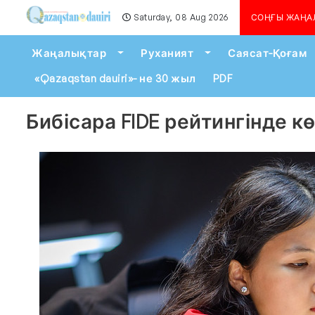
Saturday, 08 Aug 2026
Алматыда көшкін қаупі се
СОҢҒЫ ЖАҢА
Toggle Dropdown
Toggle Dropdown
Жаңалықтар
Руханият
Саясат-Қоғам
«Qazaqstan dauiri»- не 30 жыл
PDF
Бибісара FIDE рейтингінде 