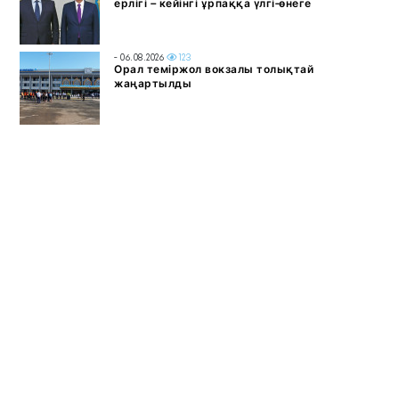
ерлігі – кейінгі ұрпаққа үлгі-өнеге
- 06.08.2026
123
Орал теміржол вокзалы толықтай
жаңартылды