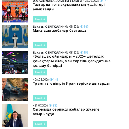
Ә.ФАЗЫЛОВА, Алматы облысы
- 06.08.2026
144
Талғарда тоғызқұмалақтың үздіктері
анықталды
Басты
Ерқазы СЕЙТҚАЛИ
- 06.08.2026
149
Маңызды жобалар басталды
Басты
Ерқазы СЕЙТҚАЛИ
- 06.08.2026
152
«Болашақ ойындары – 2026» шетелдік
қонақтары «Заң мен тәртіп» қағидатына
қолдау білдірді
Басты
- 06.08.2026
148
Трамптың пікірін Иран теріске шығарды
Басты
- 31.07.2026
335
Сырымда серпінді жобалар жүзеге
асырылуда
Басты