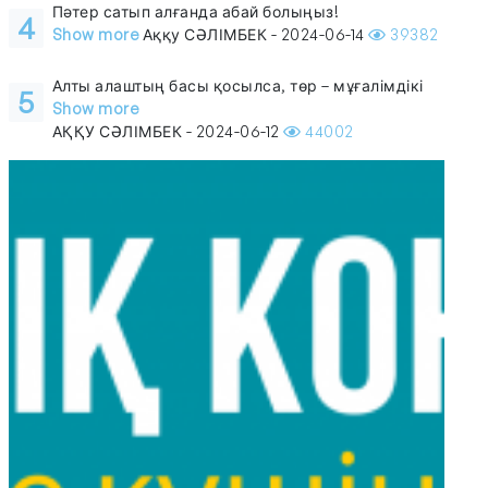
Пәтер сатып алғанда абай болыңыз!
4
Show more
Аққу СӘЛІМБЕК - 2024-06-14
39382
Алты алаштың басы қосылса, төр – мұғалімдікі
5
Show more
АҚҚУ СӘЛІМБЕК - 2024-06-12
44002