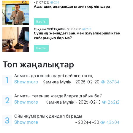
- 31.07.2026
294
Адалдық алаңындағы зияткерлік шара
Басты
Ерқазы СЕЙТҚАЛИ
- 30.07.2026
237
Суицид жөніндегі заң мен жауапкершіліктен
хабарыңыз бар ма?
Басты
Топ жаңалықтар
Алматыда көшкін қаупі сейілген жоқ
1
Show more
Камила Мүлік - 2025-02-20
26784
Алматы төтенше жағдайларға дайын ба?
2
Show more
Камила Мүлік - 2025-02-13
26212
Ойынқұмарлық дендеп барады
3
Show more
- 2024-11-30
43604