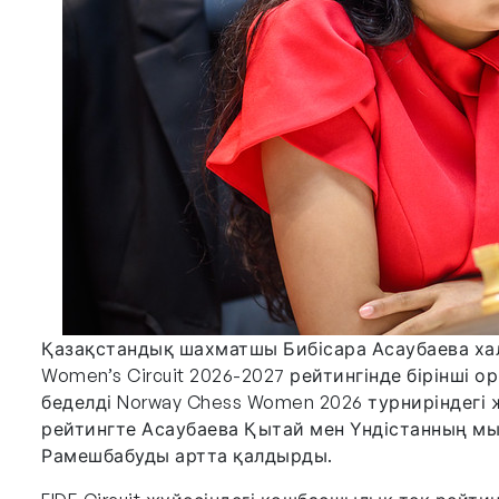
Қазақстандық шахматшы Бибісара Асаубаева халы
Women’s Circuit 2026-2027 рейтингінде бірінші о
беделді Norway Chess Women 2026 турниріндегі 
рейтингте Асаубаева Қытай мен Үндістанның мы
Рамешбабуды артта қалдырды.