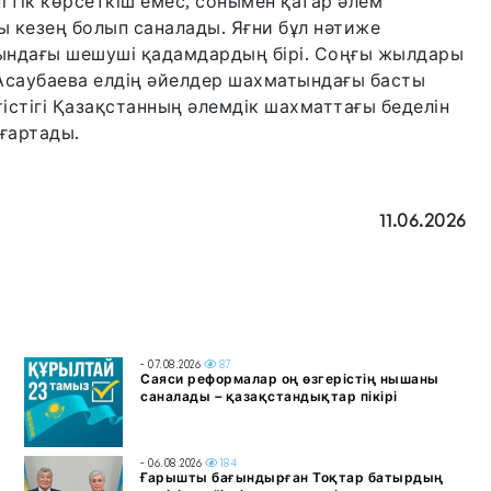
нгтік көрсеткіш емес, сонымен қатар әлем
кезең болып саналады. Яғни бұл нәтиже
лындағы шешуші қадамдардың бірі. Соңғы жылдары
Асаубаева елдің әйелдер шахматындағы басты
стігі Қазақстанның әлемдік шахматтағы беделін
ғартады.
11.06.2026
- 07.08.2026
87
Саяси реформалар оң өзгерістің нышаны
саналады – қазақстандықтар пікірі
- 06.08.2026
184
Ғарышты бағындырған Тоқтар батырдың