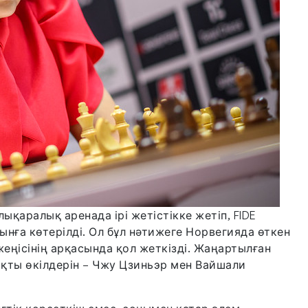
қаралық аренада ірі жетістікке жетіп, FIDE
рынға көтерілді. Ол бұл нәтижеге Норвегияда өткен
жеңісінің арқасында қол жеткізді. Жаңартылған
қты өкілдерін – Чжу Цзиньэр мен Вайшали