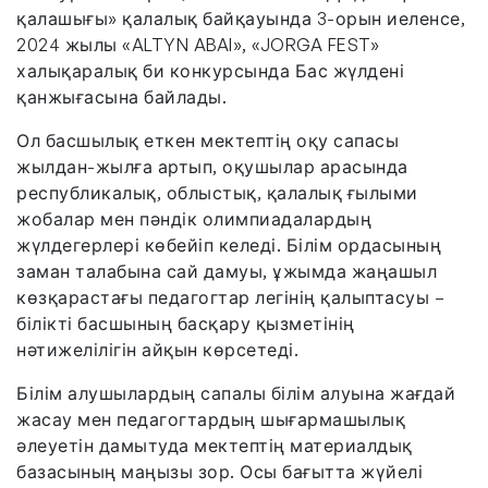
қалашығы» қалалық байқауында 3-орын иеленсе,
2024 жылы «ALTYN ABAI», «JORGA FEST»
халықаралық би конкурсында Бас жүлдені
қанжығасына байлады.
Ол басшылық еткен мектептің оқу сапасы
жылдан-жылға артып, оқушылар арасында
республикалық, облыстық, қалалық ғылыми
жобалар мен пәндік олимпиадалардың
жүлдегерлері көбейіп келеді. Білім ордасының
заман талабына сай дамуы, ұжымда жаңашыл
көзқарастағы педагогтар легінің қалыптасуы –
білікті басшының басқару қызметінің
нәтижелілігін айқын көрсетеді.
Білім алушылардың сапалы білім алуына жағдай
жасау мен педагогтардың шығармашылық
әлеуетін дамытуда мектептің материалдық
базасының маңызы зор. Осы бағытта жүйелі