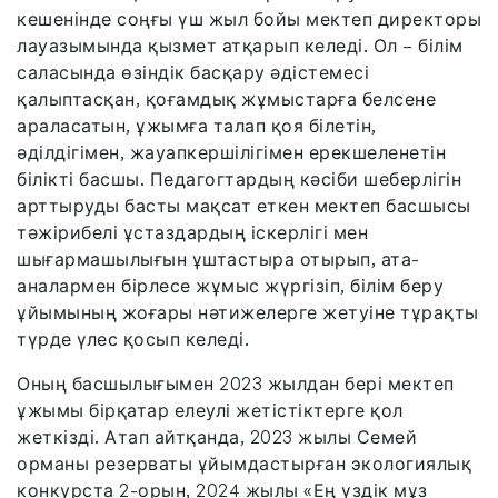
кешенінде соңғы үш жыл бойы мектеп директоры
лауазымында қызмет атқарып келеді. Ол – білім
саласында өзіндік басқару әдістемесі
қалыптасқан, қоғамдық жұмыстарға белсене
араласатын, ұжымға талап қоя білетін,
әділдігімен, жауапкершілігімен ерекшеленетін
білікті басшы. Педагогтардың кәсіби шеберлігін
арттыруды басты мақсат еткен мектеп басшысы
тәжірибелі ұстаздардың іскерлігі мен
шығармашылығын ұштастыра отырып, ата-
аналармен бірлесе жұмыс жүргізіп, білім беру
ұйымының жоғары нәтижелерге жетуіне тұрақты
түрде үлес қосып келеді.
Оның басшылығымен 2023 жылдан бері мектеп
ұжымы бірқатар елеулі жетістіктерге қол
жеткізді. Атап айтқанда, 2023 жылы Семей
орманы резерваты ұйымдастырған экологиялық
конкурста 2-орын, 2024 жылы «Ең үздік мұз