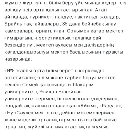
жұмыс жүргізіліп, білім беру ұйымында кедергісіз
әрі қауіпсіз орта қалыптастырылған. Атап
айтқанда, турникет, пандус, тактильді жолдар,
Брайль тақтайшалары, 85 дана бейнебақылау
камералары орнатылған. Сонымен қатар мектеп
ғимаратының эстетикалық талапқа сай
безендірілуі, мектеп ауласы мен дәліздерінің
көгалдандырылуы мектеп басшысының тұрақты
назарында.
«№8 жалпы орта білім беретін көркемдік-
эстетикалық білім және тәрбие беру» мектеп-
кешені Семей қаласындағы Шәкәрім
университеті, Әлихан Бөкейхан
университеттерімен, бірнеше колледждермен,
сондай-ақ жақын орналасқан «Айым», «Радуга»,
«НұрСәуле» мектепке дейінгі мекемелерімен
және мәдени орталықтармен тығыз байланыс
орнатып, жүйелі ынтымақтастықта жұмыс