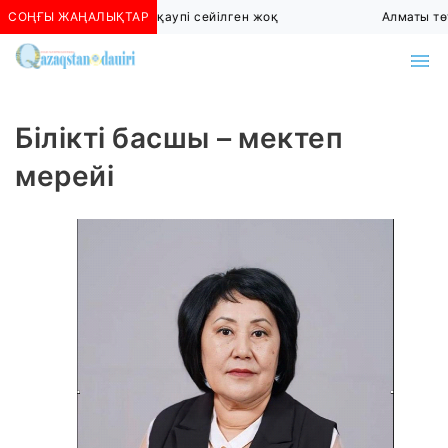
СОҢҒЫ ЖАҢАЛЫҚТАР
Алматыда көшкін қаупі сейілген жоқ
Алматы төте
Білікті басшы – мектеп
мерейі