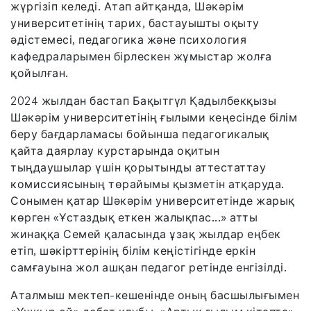
жүргізіп келеді. Атап айтқанда, Шәкәрім
университетінің тарих, бастауышты оқыту
әдістемесі, педагогика және психология
кафедраларымен бірлескен жұмыстар жолға
қойылған.
2024 жылдан бастап Бақытгүл Қадылбекқызы
Шәкәрім университетінің ғылыми кеңесінде білім
беру бағдарламасы бойынша педагогикалық
қайта даярлау курстарында оқитын
тыңдаушылар үшін қорытынды аттестаттау
комиссиясының төрайымы қызметін атқаруда.
Сонымен қатар Шәкәрім университетінде жарық
көрген «Ұстаздық еткен жалықпас...» атты
жинаққа Семей қаласында ұзақ жылдар еңбек
етіп, шәкірттерінің білім кеңістігінде еркін
самғауына жол ашқан педагог ретінде енгізілді.
Аталмыш мектеп-кешенінде оның басшылығымен