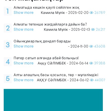
Алматыда көшкін қаупі сейілген жоқ
1
Show more
Камила Мүлік - 2025-02-20
26789
Алматы төтенше жағдайларға дайын ба?
2
Show more
Камила Мүлік - 2025-02-13
26217
Ойынқұмарлық дендеп барады
3
Show more
- 2024-11-30
43608
Пәтер сатып алғанда абай болыңыз!
4
Show more
Аққу СӘЛІМБЕК - 2024-06-14
39388
Алты алаштың басы қосылса, төр – мұғалімдікі
5
Show more
АҚҚУ СӘЛІМБЕК - 2024-06-12
44007