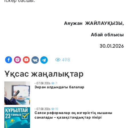
іскер басшы.
Аяужан ЖАЙЛАУҚЫЗЫ,
Абай облысы
30.01.2026
498
Ұқсас жаңалықтар
- 07.08.2026
71
Экран алдындағы балалар
- 07.08.2026
98
Саяси реформалар оң өзгерістің нышаны
саналады – қазақстандықтар пікірі