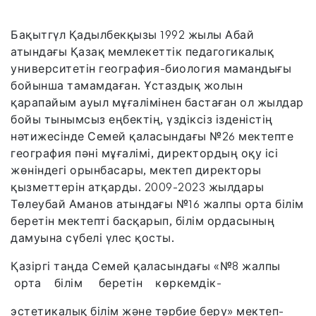
Бақытгүл Қадылбекқызы 1992 жылы Абай
атындағы Қазақ мемлекеттік педагогикалық
университетін география-биология мамандығы
бойынша тамамдаған. Ұстаздық жолын
қарапайым ауыл мұғалімінен бастаған ол жылдар
бойы тынымсыз еңбектің, үздіксіз ізденістің
нәтижесінде Семей қаласындағы №26 мектепте
география пәні мұғалімі, директордың оқу ісі
жөніндегі орынбасары, мектеп директоры
қызметтерін атқарды. 2009-2023 жылдары
Төлеубай Аманов атындағы №16 жалпы орта білім
беретін мектепті басқарып, білім ордасының
дамуына сүбелі үлес қосты.
Қазіргі таңда Семей қаласындағы «№8 жалпы
орта білім беретін көркемдік-
эстетикалық білім және тәрбие беру» мектеп-