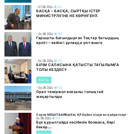
- 07.08.2026
162
БАСҚА – БАСҚА, СЫРТҚЫ ІСТЕР
МИНИСТРЛІГІНЕ НЕ КӨРІНГЕН?!
- 06.08.2026
187
Ғарышты бағындырған Тоқтар батырдың
ерлігі – кейінгі ұрпаққа үлгі-өнеге
- 06.08.2026
173
БІЛІМ САЛАСЫНА ҚАТЫСТЫ ТАҒЫЛЫМҒА
ТОЛЫ КЕЗДЕСУ
Басты
- 06.08.2026
126
Орал теміржол вокзалы толықтай
жаңартылды
Сәуле МЕШІТБАЙҚЫЗЫ, ҚР Еңбек сіңірген қайраткері
-
06.08.2026
198
Бұл құрылтайда кәсібилік болмаса, бәрі
бекер...
Басты