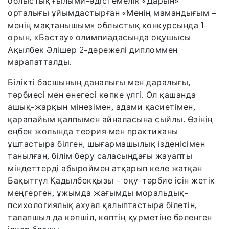
облыстық ғылыми-әдістемелік «Дарын»
орталығы ұйымдастырған «Менің мамандығым –
менің мақтанышым» облыстық конкурсында 1-
орын, «Бастау» олимпиадасында оқушысы
Ақылбек Әлішер 2-дәрежелі дипломмен
марапатталды.
Білікті басшының даналығы мен даралығы,
тәрбиесі мен өнегесі көпке үлгі. Ол қашанда
ашық-жарқын мінезімен, адами қасиетімен,
қарапайым қалпымен айналасына сыйлы. Өзінің
еңбек жолында теория мен практиканы
ұштастыра білген, шығармашылық ізденісімен
танылған, білім беру саласындағы жауапты
міндеттерді абыроймен атқарып келе жатқан
Бақытгүл Қадылбекқызы – оқу-тәрбие ісін жетік
меңгерген, ұжымда жағымды моральдық-
психологиялық ахуал қалыптастыра білетін,
талапшыл да көпшіл, көптің құрметіне бөленген