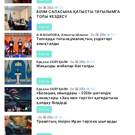
- 06.08.2026
173
БІЛІМ САЛАСЫНА ҚАТЫСТЫ ТАҒЫЛЫМҒА
ТОЛЫ КЕЗДЕСУ
Басты
Ә.ФАЗЫЛОВА, Алматы облысы
- 06.08.2026
147
Талғарда тоғызқұмалақтың үздіктері
анықталды
Басты
Ерқазы СЕЙТҚАЛИ
- 06.08.2026
153
Маңызды жобалар басталды
Басты
Ерқазы СЕЙТҚАЛИ
- 06.08.2026
155
«Болашақ ойындары – 2026» шетелдік
қонақтары «Заң мен тәртіп» қағидатына
қолдау білдірді
Басты
- 06.08.2026
152
Трамптың пікірін Иран теріске шығарды