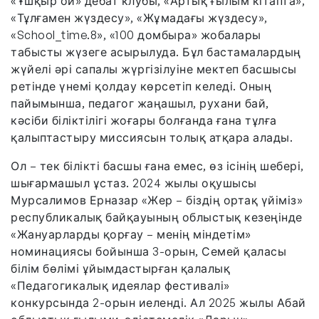
«Ұшқыр ой» дебат клубы, «Артық ғылым кітапта»,
«Тұлғамен жүздесу», «Жұмадағы жүздесу»,
«School_time.8», «100 домбыра» жобалары
табысты жүзеге асырылуда. Бұл бастамалардың
жүйелі әрі сапалы жүргізілуіне мектеп басшысы
ретінде үнемі қолдау көрсетіп келеді. Оның
пайымынша, педагог жаңашыл, рухани бай,
кәсіби біліктілігі жоғары болғанда ғана тұлға
қалыптастыру миссиясын толық атқара алады.
Ол – тек білікті басшы ғана емес, өз ісінің шебері,
шығармашыл ұстаз. 2024 жылы оқушысы
Мурсалимов Ерназар «Жер – біздің ортақ үйіміз»
республикалық байқауының облыстық кезеңінде
«Жануарларды қорғау – менің міндетім»
номинациясы бойынша 3-орын, Семей қаласы
білім бөлімі ұйымдастырған қалалық
«Педагогикалық идеялар фестивалі»
конкурсында 2-орын иеленді. Ал 2025 жылы Абай