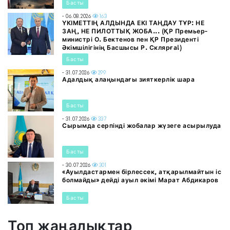
Басты
- 06.08.2026
163
ҮКІМЕТТІҢ АЛДЫНДА ЕКІ ТАҢДАУ ТҰР: НЕ
ЗАҢ, НЕ ПИЛОТТЫҚ ЖОБА... (ҚР Премьер-
министрі О. Бектенов пен ҚР Президенті
Әкімшілігінің Басшысы Р. Склярға!)
Басты
- 31.07.2026
299
Адалдық алаңындағы зияткерлік шара
Басты
- 31.07.2026
337
Сырымда серпінді жобалар жүзеге асырылуда
Басты
- 30.07.2026
301
«Ауылдастармен бірлессек, атқарылмайтын іс
болмайды» дейді ауыл әкімі Марат Абдикаров
Басты
Топ жаңалықтар