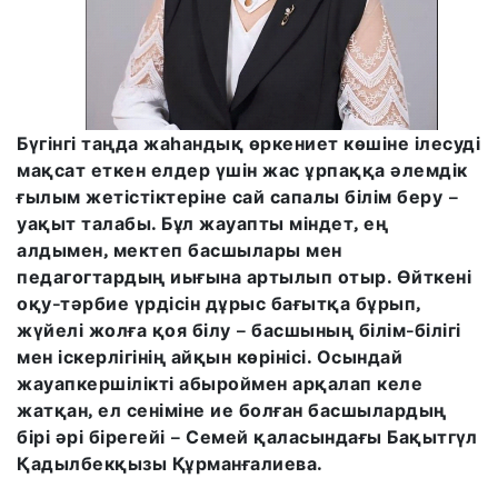
Бүгінгі таңда жаһандық өркениет көшіне ілесуді
мақсат еткен елдер үшін жас ұрпаққа әлемдік
ғылым жетістіктеріне сай сапалы білім беру –
уақыт талабы. Бұл жауапты міндет, ең
алдымен, мектеп басшылары мен
педагогтардың иығына артылып отыр. Өйткені
оқу-тәрбие үрдісін дұрыс бағытқа бұрып,
жүйелі жолға қоя білу – басшының білім-білігі
мен іскерлігінің айқын көрінісі. Осындай
жауапкершілікті абыроймен арқалап келе
жатқан, ел сеніміне ие болған басшылардың
бірі әрі бірегейі – Семей қаласындағы Бақытгүл
Қадылбекқызы Құрманғалиева.