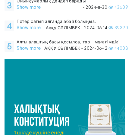
Ойынқұмарлық дендеп барады
3
Show more
- 2024-11-30
43609
Пәтер сатып алғанда абай болыңыз!
4
Show more
Аққу СӘЛІМБЕК - 2024-06-14
39390
Алты алаштың басы қосылса, төр – мұғалімдікі
5
Show more
АҚҚУ СӘЛІМБЕК - 2024-06-12
44008