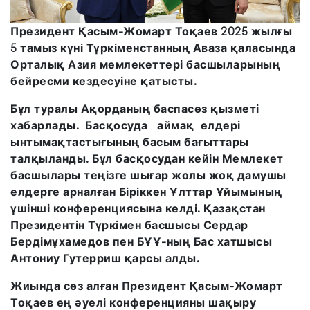
Президент Қасым-Жомарт Тоқаев 2025 жылғы
5 тамыз күні Түркіменстанның Аваза қаласында
Орталық Азия мемлекеттері басшыларының
бейресми кездесуіне қатысты.
Бұл туралы Ақорданың баспасөз қызметі
хабарлады. Басқосуда аймақ елдері
ынтымақтастығының басым бағыттары
талқыланды. Бұл басқосудан кейін Мемлекет
басшылары теңізге шығар жолы жоқ дамушы
елдерге арналған Біріккен Ұлттар Ұйымының
үшінші конференциясына келді. Қазақстан
Президентін Түркімен басшысы Сердар
Бердімұхамедов пен БҰҰ-ның Бас хатшысы
Антониу Гутерриш қарсы алды.
Жиында сөз алған Президент Қасым-Жомарт
Тоқаев ең әуелі конференцияны шақыру