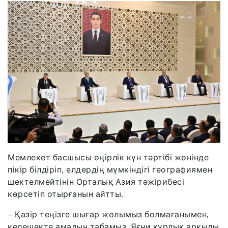
Мемлекет басшысы өңірлік күн тәртібі жөнінде
пікір білдіріп, елдердің мүмкіндігі географиямен
шектелмейтінін Орталық Азия тәжірибесі
көрсетіп отырғанын айтты.
– Қазір теңізге шығар жолымыз болмағанымен,
келешекте амалын табамыз. Яғни құрлық арқылы