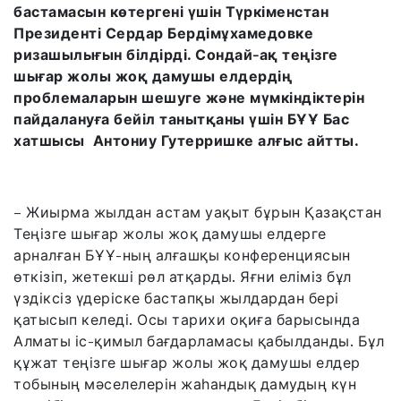
бастамасын көтергені үшін Түркіменстан
Президенті Сердар Бердімұхамедовке
ризашылығын білдірді. Сондай-ақ теңізге
шығар жолы жоқ дамушы елдердің
проблемаларын шешуге және мүмкіндіктерін
пайдалануға бейіл танытқаны үшін БҰҰ Бас
хатшысы Антониу Гутерришке алғыс айтты.
– Жиырма жылдан астам уақыт бұрын Қазақстан
Теңізге шығар жолы жоқ дамушы елдерге
арналған БҰҰ-ның алғашқы конференциясын
өткізіп, жетекші рөл атқарды. Яғни еліміз бұл
үздіксіз үдеріске бастапқы жылдардан бері
қатысып келеді. Осы тарихи оқиға барысында
Алматы іс-қимыл бағдарламасы қабылданды. Бұл
құжат теңізге шығар жолы жоқ дамушы елдер
тобының мәселелерін жаһандық дамудың күн