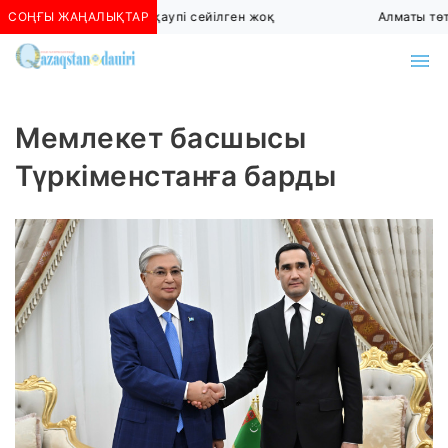
СОҢҒЫ ЖАҢАЛЫҚТАР
Алматыда көшкін қаупі сейілген жоқ
Алматы төтен
Мемлекет басшысы
Түркіменстанға барды