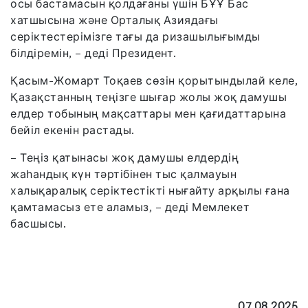
осы бастамасын қолдағаны үшін БҰҰ Бас
хатшысына және Орталық Азиядағы
серіктестерімізге тағы да ризашылығымды
білдіремін, – деді Президент.
Қасым-Жомарт Тоқаев сөзін қорытындылай келе,
Қазақстанның теңізге шығар жолы жоқ дамушы
елдер тобының мақсаттары мен қағидаттарына
бейіл екенін растады.
– Теңіз қатынасы жоқ дамушы елдердің
жаһандық күн тәртібінен тыс қалмауын
халықаралық серіктестікті нығайту арқылы ғана
қамтамасыз ете аламыз, – деді Мемлекет
басшысы.
07.08.2025