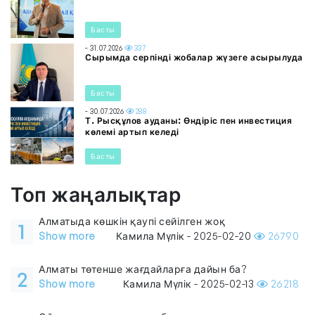
Басты
- 31.07.2026
337
Сырымда серпінді жобалар жүзеге асырылуда
Басты
- 30.07.2026
288
Т. Рысқұлов ауданы: Өндіріс пен инвестиция
көлемі артып келеді
Басты
Топ жаңалықтар
Алматыда көшкін қаупі сейілген жоқ
1
Show more
Камила Мүлік - 2025-02-20
26790
Алматы төтенше жағдайларға дайын ба?
2
Show more
Камила Мүлік - 2025-02-13
26218