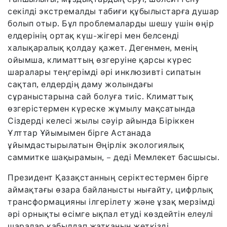
секілді экстремалды табиғи құбылыстарға душар
болып отыр. Бұл проблемаларды шешу үшін өңір
елдерінің ортақ күш-жігері мен белсенді
халықаралық қолдау қажет. Дегенмен, менің
ойымша, климаттың өзгеруіне қарсы күрес
шаралары теңгерімді әрі инклюзивті сипатын
сақтап, елдердің даму жолындағы
сұраныстарына сай болуға тиіс. Климаттық
өзгерістермен күреске жұмылу мақсатында
Сіздерді келесі жылы сәуір айында Біріккен
Ұлттар Ұйымымен бірге Астанада
ұйымдастырылатын Өңірлік экологиялық
саммитке шақырамын, – деді Мемлекет басшысы.
Президент Қазақстанның серіктестермен бірге
аймақтағы өзара байланысты нығайту, цифрлық
трансформацияны ілгерілету және ұзақ мерзімді
әрі орнықты өсімге ықпал етуді көздейтін елеулі
шаралар қабылдап жатқанын жеткізді.