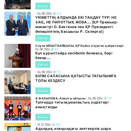
Басты
- 06.08.2026
164
ҮКІМЕТТІҢ АЛДЫНДА ЕКІ ТАҢДАУ ТҰР: НЕ
ЗАҢ, НЕ ПИЛОТТЫҚ ЖОБА... (ҚР Премьер-
министрі О. Бектенов пен ҚР Президенті
Әкімшілігінің Басшысы Р. Склярға!)
Басты
Сәуле МЕШІТБАЙҚЫЗЫ, ҚР Еңбек сіңірген қайраткері
-
06.08.2026
201
Бұл құрылтайда кәсібилік болмаса, бәрі
бекер...
Басты
- 06.08.2026
175
БІЛІМ САЛАСЫНА ҚАТЫСТЫ ТАҒЫЛЫМҒА
ТОЛЫ КЕЗДЕСУ
Басты
Ә.ФАЗЫЛОВА, Алматы облысы
- 06.08.2026
149
Талғарда тоғызқұмалақтың үздіктері
анықталды
Басты
- 31.07.2026
300
Адалдық алаңындағы зияткерлік шара