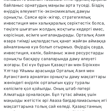
байланыс орнатудың маңызы арта түседі. Біздің
өңірдің әлеуметтік-экономикалық дамуы
орнықты. Саяси ерік-жігер, стратегиялық
инвестиция мен халықаралық серіктестік болса,
теңізге шығатын жолдың жоқтығы кедергі емес,
керісінше, өсімге ынталандырады. Орталық Азия
өзара тиімді ықпалдастық қанат жайған аймаққа
айналғанына куә болып отырмыз. Өңірдің сауда,
инвестиция, көлік, байланыс және ресурстарды
орнықты басқару салаларында даму әлеуеті
жоғары. Екі күн бұрын Қазақстан мен Біріккен
Ұлттар Ұйымы арасында Орталық Азия мен
Ауғанстанға арналған орнықты даму мақсаттары
жөніндегі өңірлік орталығын құру туралы
келісімге қол қойылды. Оның штаб-пәтері
Алматыда орналасқан. Бұл тұтас аймақ үшін
маңызды жетістік әрі Аваза бағдарламасының игі
мақсаттарына толық сай келеді. Қазақстанның