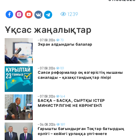
1239
Ұқсас жаңалықтар
- 07.08.2026
73
Экран алдындағы балалар
- 07.08.2026
101
Саяси реформалар оң өзгерістің нышаны
саналады – қазақстандықтар пікірі
- 07.08.2026
164
БАСҚА – БАСҚА, СЫРТҚЫ ІСТЕР
МИНИСТРЛІГІНЕ НЕ КӨРІНГЕН?!
- 06.08.2026
189
Ғарышты бағындырған Тоқтар батырдың
ерлігі – кейінгі ұрпаққа үлгі-өнеге