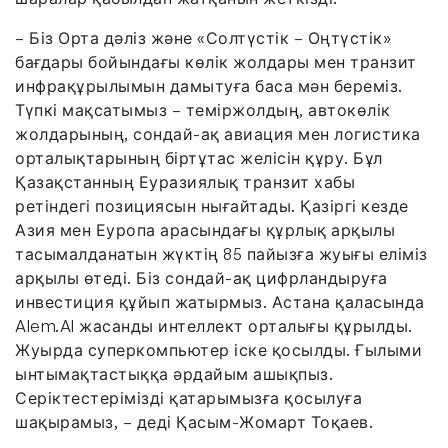
– Біз Орта дәліз және «Солтүстік – Оңтүстік»
бағдары бойындағы көлік жолдары мен транзит
инфрақұрылымын дамытуға баса мән береміз.
Түпкі мақсатымыз – теміржолдың, автокөлік
жолдарының, сондай-ақ авиация мен логистика
орталықтарының біртұтас желісін құру. Бұл
Қазақстанның Еуразиялық транзит хабы
ретіндегі позициясын нығайтады. Қазіргі кезде
Азия мен Еуропа арасындағы құрлық арқылы
тасымалданатын жүктің 85 пайызға жуығы еліміз
арқылы өтеді. Біз сондай-ақ цифрландыруға
инвестиция құйып жатырмыз. Астана қаласында
Alem.AI жасанды интеллект орталығы құрылды.
Жуырда суперкомпьютер іске қосылды. Ғылыми
ынтымақтастыққа әрдайым ашықпыз.
Серіктестерімізді қатарымызға қосылуға
шақырамыз, – деді Қасым-Жомарт Тоқаев.