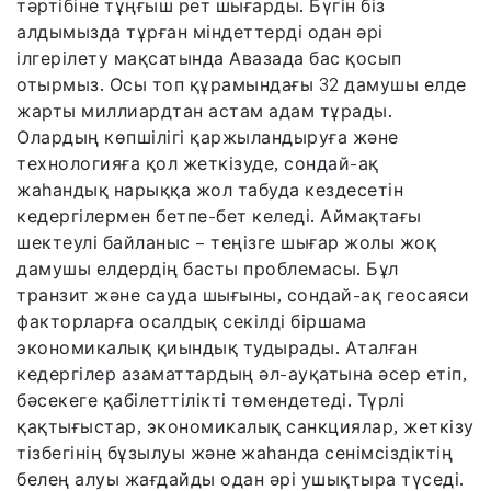
тәртібіне тұңғыш рет шығарды. Бүгін біз
алдымызда тұрған міндеттерді одан әрі
ілгерілету мақсатында Авазада бас қосып
отырмыз. Осы топ құрамындағы 32 дамушы елде
жарты миллиардтан астам адам тұрады.
Олардың көпшілігі қаржыландыруға және
технологияға қол жеткізуде, сондай-ақ
жаһандық нарыққа жол табуда кездесетін
кедергілермен бетпе-бет келеді. Аймақтағы
шектеулі байланыс – теңізге шығар жолы жоқ
дамушы елдердің басты проблемасы. Бұл
транзит және сауда шығыны, сондай-ақ геосаяси
факторларға осалдық секілді біршама
экономикалық қиындық тудырады. Аталған
кедергілер азаматтардың әл-ауқатына әсер етіп,
бәсекеге қабілеттілікті төмендетеді. Түрлі
қақтығыстар, экономикалық санкциялар, жеткізу
тізбегінің бұзылуы және жаһанда сенімсіздіктің
белең алуы жағдайды одан әрі ушықтыра түседі.