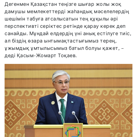
Дегенмен Қазақстан теңізге шығар жолы жоқ
дамушы мемлекеттерді жаһандық мәселелердің
шешімін табуға атсалысатын тең құқылы әрі
перспективті серіктес ретінде қарау керек деп
санайды. Мұндай елдердің үні анық естілуге тиіс,
ал біздің өзара ынтымақтастығымыз терең,
ұжымдық ұмтылысымыз батыл болуы қажет, –
деді Қасым-Жомарт Тоқаев.