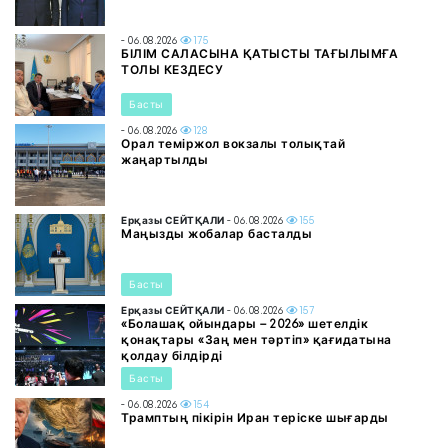
- 06.08.2026
175
БІЛІМ САЛАСЫНА ҚАТЫСТЫ ТАҒЫЛЫМҒА
ТОЛЫ КЕЗДЕСУ
Басты
- 06.08.2026
128
Орал теміржол вокзалы толықтай
жаңартылды
Ерқазы СЕЙТҚАЛИ
- 06.08.2026
155
Маңызды жобалар басталды
Басты
Ерқазы СЕЙТҚАЛИ
- 06.08.2026
157
«Болашақ ойындары – 2026» шетелдік
қонақтары «Заң мен тәртіп» қағидатына
қолдау білдірді
Басты
- 06.08.2026
154
Трамптың пікірін Иран теріске шығарды