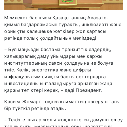
Мемлекет басшысы Қазақстанның Аваза іс-
қимыл бағдарламасын тұрақты, инклюзивті және
орнықты келешекке жеткізер жол картасы
ретінде толық қолдайтынын мәлімдеді.
– Бұл маңызды бастама транзиттік елдердің,
халықаралық даму ұйымдары мен қаржы
институттарының саяси қолдауына ие болуға
тиіс. Көлік, энергетика және цифрлы
инфрақұрылым сияқты басты секторларға
инвестицияны ынталандыруға арналған жаңа
қаржы тетіктері керек, – деді Президент.
Қасым-Жомарт Тоқаев климаттың өзгеруін тағы
бір түйткіл ретінде атады.
– Теңізге шығар жолы жоқ көптеген дамушы ел су
тапшылығы, мұздықтардың еруі, шөлейттену