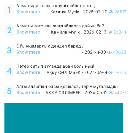
Алматыда көшкін қаупі сейілген жоқ
1
Show more
Камила Мүлік - 2025-02-20
26817
Алматы төтенше жағдайларға дайын ба?
2
Show more
Камила Мүлік - 2025-02-13
26244
Ойынқұмарлық дендеп барады
3
Show more
- 2024-11-30
43638
Пәтер сатып алғанда абай болыңыз!
4
Show more
Аққу СӘЛІМБЕК - 2024-06-14
39416
Алты алаштың басы қосылса, төр – мұғалімдікі
5
Show more
АҚҚУ СӘЛІМБЕК - 2024-06-12
44031