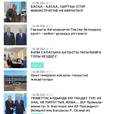
- 07.08.2026
193
БАСҚА – БАСҚА, СЫРТҚЫ ІСТЕР
МИНИСТРЛІГІНЕ НЕ КӨРІНГЕН?!
- 06.08.2026
201
Ғарышты бағындырған Тоқтар батырдың
ерлігі – кейінгі ұрпаққа үлгі-өнеге
- 06.08.2026
189
БІЛІМ САЛАСЫНА ҚАТЫСТЫ ТАҒЫЛЫМҒА
ТОЛЫ КЕЗДЕСУ
Басты
- 06.08.2026
139
Орал теміржол вокзалы толықтай
жаңартылды
- 06.08.2026
180
ҮКІМЕТТІҢ АЛДЫНДА ЕКІ ТАҢДАУ ТҰР: НЕ
ЗАҢ, НЕ ПИЛОТТЫҚ ЖОБА... (ҚР Премьер-
министрі О. Бектенов пен ҚР Президенті
Әкімшілігінің Басшысы Р. Склярға!)