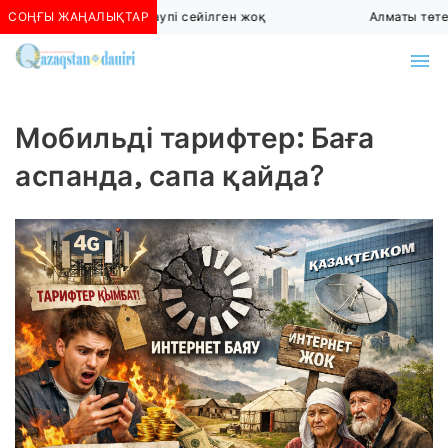
СОҢҒЫ ЖАҢАЛЫҚТАР
Алматыда көшкін қаупі сейілген жоқ
Алматы төтенше
Мобильді тарифтер: Баға
аспанда, сапа қайда?