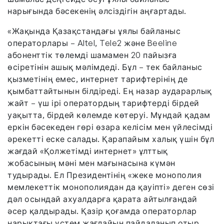
нарығында бәсекенің әлсіздігін аңғартады.
«Жақында Қазақстандағы ұялы байланыс
операторлары – Altel, Tele2 және Beeline
абоненттік төлемді шамамен 20 пайызға
өсіретінін ашық мәлімдеді. Бұл – тек байланыс
қызметінің емес, интернет тарифтерінің де
қымбаттайтынын білдіреді. Ең назар аударарлық
жайт – үш ірі оператордың тарифтерді бірдей
уақытта, бірдей көлемде көтеруі. Мұндай қадам
еркін бәсекеден гөрі өзара келісім мен үйлесімді
әрекетті еске салады. Қарапайым халық үшін бұл
жағдай «Қолжетімді интернет» ұлттық
жобасының мәні мен мағынасына күмән
тудырады. Ел Президентінің «жеке монополия
мемлекеттік монополиядан да қауіпті» деген сөзі
дәл осындай ахуалдарға қарата айтылғандай
әсер қалдырады. Қазір қоғамда операторлар
нарықтағы үстем жағдайын пайдаланып отыр