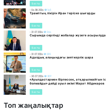
Басты
- 06.08.2026
165
Трамптың пікірін Иран теріске шығарды
Басты
- 31.07.2026
346
Сырымда серпінді жобалар жүзеге асырылуда
Басты
- 31.07.2026
305
Адалдық алаңындағы зияткерлік шара
Басты
- 30.07.2026
309
«Ауылдастармен бірлессек, атқарылмайтын іс
болмайды» дейді ауыл әкімі Марат Абдикаров
Басты
Топ жаңалықтар