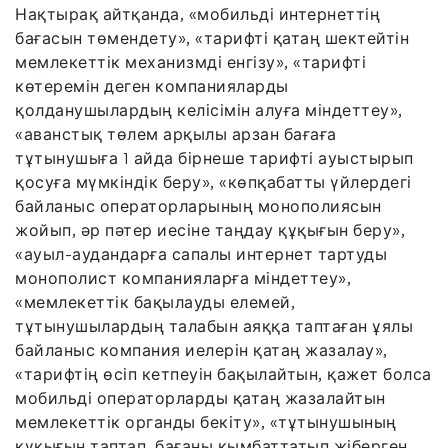
Нақтырақ айтқанда, «мобильді интернеттің
бағасын төмендету», «тарифті қатаң шектейтін
мемлекеттік механизмді енгізу», «тарифті
көтеремін деген компанияларды
қолданушылардың келісімін алуға міндеттеу»,
«аванстық төлем арқылы арзан бағаға
тұтынушыға 1 айда бірнеше тарифті ауыстырып
қосуға мүмкіндік беру», «көпқабатты үйлердегі
байланыс операторларының монополиясын
жойып, әр пәтер иесіне таңдау құқығын беру»,
«ауыл-аудандарға сапалы интернет тартуды
монополист компанияларға міндеттеу»,
«мемлекеттік бақылауды елемей,
тұтынушылардың талабын аяққа таптаған ұялы
байланыс компания иелерін қатаң жазалау»,
«тарифтің өсіп кетпеуін бақылайтын, қажет болса
мобильді операторларды қатаң жазалайтын
мемлекеттік органды бекіту», «тұтынушының
құқығын таптап, бағаны қымбаттатып жіберген