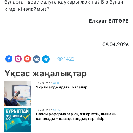
бұларға тұсау салуға қауқары жоқ па? Біз бұған
кімді кінәлаймыз?
Елқуат ЕЛТӨРЕ
09.04.2026
1422
Ұқсас жаңалықтар
- 07.08.2026
85
Экран алдындағы балалар
- 07.08.2026
153
Саяси реформалар оң өзгерістің нышаны
саналады – қазақстандықтар пікірі