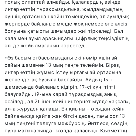
толық сипаттай алмайды. Қалалардың өзінде
интернеттің тұрақсыздығына, жылдамдықтың
күннің ортасынан кейін төмендеуіне, ал ауылдық
жерлерде байланыс мүлде жоқ немесе өте әлсіз
болуына қатысты шағымдар жиі тіркеледі. Бұл
қала мен ауыл арасындағы цифрлық теңсіздіктің
әлі де жойылмағанын көрсетеді.
«Өз басым отбасымыздағы екі нөмір үшін ай
сайын шамамен 13 мың теңге төлеймін. Бірақ
интернеттің жұмыс істеу ырғағы ай ортасына
жеткенде-ақ бұзыла бастайды. Айдың 15-і
шамасында байланыс кідіріп, 17-сі күні тіпті
баяулайды. 19-ына қарай тұрақсыздық анық
сезіледі, ал 21-інен кейін интернет мүлде «ақсап»,
алға жүруден қалады. Ең қиыны – осыдан кейін
байланысқа қайта жан бітсін десең, тағы сол 13
мың теңгені төлеуге мәжбүрсің. Әйтпесе, сөздің
тура мағынасында «жолда қаласың». Қызметтің