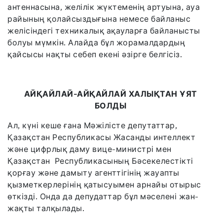
антеннасына, желілік жүктеменің артуына, ауа
райының қолайсыздығына немесе байланыс
желісіндегі техникалық ақауларға байланысты
болуы мүмкін. Алайда бұл жорамалдардың
қайсысы нақты себеп екені әзірге белгісіз.
АЙҚАЙЛАЙ-АЙҚАЙЛАЙ ХАЛЫҚТАН ҰЯТ
БОЛДЫ
Ал, күні кеше ғана Мәжілісте депутаттар,
Қазақстан Республикасы Жасанды интеллект
және цифрлық даму вице-министрі мен
Қазақстан Республикасының Бәсекелестікті
қорғау және дамыту агенттігінің жауапты
қызметкерлерінің қатысуымен арнайы отырыс
өткізді. Онда да депудаттар бұл мәселені жан-
жақты талқылады.