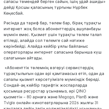
сапасы төмендей берген сайын, ішің удай ашиды»
дейді Қосшы қаласының тұрғыны Нұрбек
Кеңесбай.
Рәсінда да тариф бар, төлем бар, бірақ тұрақты
интернет жоқ болса абоненттердің ашуланбауы
мүмкін емес. Қызмет үшін тұрақты төлем талап
етіледі, алайда сол төлемге сай нәтиже
көрінбейді. Алайда кейбір ұялы байланыс
операторлары интернет сапасына барынша күш
салатынын айтады.
«Абоненттік төлемнің өзгеруі сервистердің
тұрақтылығын одан әрі қамтамасыз етіп, одан да
сапалы қызмет көрсетуімізге мүмкіндік береді.
Сондай-ақ кейбір тарифтік жоспарларда
қосымша ресурстар ұсынамыз, әрі QINO
қызметін – 80 арнаға және Megogo, PlanB және
Tvigle онлайн-кинотеатрларына 2026 жылғы 31
қаңтарға дейін тегін қолжетімділікті ұсынамыз»,