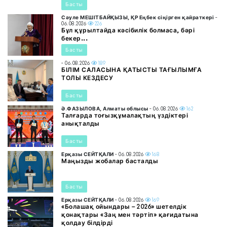
Басты
Сәуле МЕШІТБАЙҚЫЗЫ, ҚР Еңбек сіңірген қайраткері
-
06.08.2026
226
Бұл құрылтайда кәсібилік болмаса, бәрі
бекер...
Басты
- 06.08.2026
189
БІЛІМ САЛАСЫНА ҚАТЫСТЫ ТАҒЫЛЫМҒА
ТОЛЫ КЕЗДЕСУ
Басты
Ә.ФАЗЫЛОВА, Алматы облысы
- 06.08.2026
162
Талғарда тоғызқұмалақтың үздіктері
анықталды
Басты
Ерқазы СЕЙТҚАЛИ
- 06.08.2026
168
Маңызды жобалар басталды
Басты
Ерқазы СЕЙТҚАЛИ
- 06.08.2026
169
«Болашақ ойындары – 2026» шетелдік
қонақтары «Заң мен тәртіп» қағидатына
қолдау білдірді