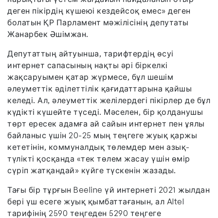
деген пікірдің күшеюі кездейсоқ емес» деген
болатын ҚР Парламент мәжілісінің депутаты
Жанарбек Әшімжан.
Депутаттың айтуынша, тарифтердің өсуі
интернет сапасының нақты әрі біркелкі
жақсаруымен қатар жүрмесе, бұл шешім
әлеуметтік әділеттілік қағидаттарына қайшы
келеді. Ал, әлеуметтік желілердегі пікірлер де бұл
күдікті күшейте түседі. Мәселен, бір қолданушы
төрт ересек адамға ай сайын интернет пен ұялы
байланыс үшін 20-25 мың теңгеге жуық қаржы
кететінін, коммуналдық төлемдер мен азық-
түлікті қосқанда «тек төлем жасау үшін өмір
сүріп жатқандай» күйге түскенін жазады.
Тағы бір тұрғын Beeline үй интернеті 2021 жылдан
бері үш есеге жуық қымбаттағанын, ал Altel
тарифінің 2590 теңгеден 5290 теңгеге