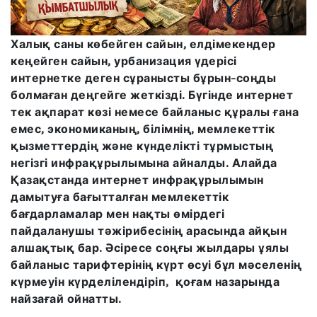
Халық саны көбейген сайын, елдімекендер
кеңейген сайын, урбанизация үдерісі
интернетке деген сұранысты бұрын-соңды
болмаған деңгейге жеткізді. Бүгінде интернет
тек ақпарат көзі немесе байланыс құралы ғана
емес, экономиканың, білімнің, мемлекеттік
қызметтердің және күнделікті тұрмыстың
негізгі инфрақұрылымына айналды. Алайда
Қазақстанда интернет инфрақұрылымын
дамытуға бағытталған мемлекеттік
бағдарламалар мен нақты өмірдегі
пайдаланушы тәжірибесінің арасында айқын
алшақтық бар. Әсіресе соңғы жылдары ұялы
байланыс тарифтерінің күрт өсуі бұл мәселенің
күрмеуін күрделілендіріп, қоғам назарында
найзағай ойнатты.