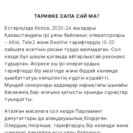
ТАРИФКЕ САПА САЙ МА?
Естеріңізде болса, 2025-26 жылдары
Қазақстандағы ірі ұялы байланыс операторлары
– Altel, Tele2 және Beeline тарифтердің 15-20
пайызға өсетінін ресми түрде мәлімдеген. Сол
кезде бұл шешім қоғамда айтарлықтай резонанс
тудырған. Әсіресе үш ірі оператордың
тарифтерді бір мезгілде және бірдей көлемде
қымбаттатуы көпшіліктің күдігін күшейтті.
Мұндай синхронды қадамдар нарықтағы шынайы
бәсекенің бар-жоғына қатысты орынды сұрақтар
туындатты.
Аталған мәселеге сол кезде Парламент
депутаттары да алаңдаушылық білдірген.
Олардың пікірінше, тарифтердің бір кезеңде және
шамалас деңгейде өсуі ұялы байланыс