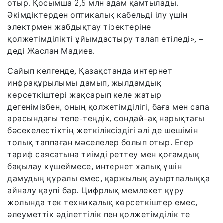
отыр. Қосымша 2,5 млн адам қамтылады.
Әкімдіктерден оптикалық кабельді ілу үшін
электрмен жабдықтау тіректеріне
қолжетімділікті ұйымдастыру талап етіледі», –
деді Жаслан Мадиев.
Сайып келгенде, Қазақстанда интернет
инфрақұрылымы дамып, жылдамдық
көрсеткіштері жақсарып келе жатыр
дегенімізбен, оның қолжетімділігі, баға мен сапа
арасындағы тепе-теңдік, сондай-ақ нарықтағы
бәсекелестіктің жеткіліксіздігі әлі де шешімін
толық таппаған мәселелер болып отыр. Егер
тариф саясатына тиімді реттеу мен қоғамдық
бақылау күшеймесе, интернет халық үшін
дамудың құралы емес, қаржылық ауыртпалыққа
айналу қаупі бар. Цифрлық мемлекет құру
жолында тек техникалық көрсеткіштер емес,
әлеуметтік әділеттілік пен қолжетімділік те