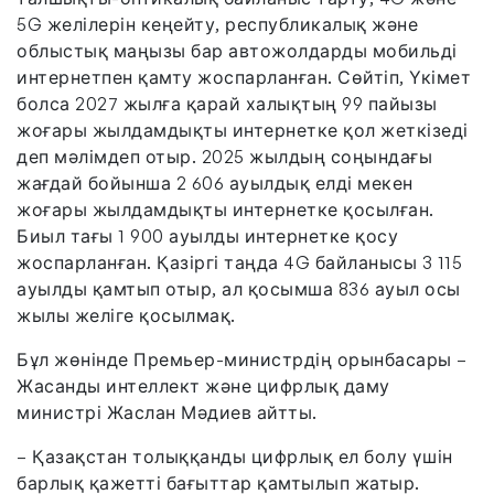
5G желілерін кеңейту, республикалық және
облыстық маңызы бар автожолдарды мобильді
интернетпен қамту жоспарланған. Сөйтіп, Үкімет
болса 2027 жылға қарай халықтың 99 пайызы
жоғары жылдамдықты интернетке қол жеткізеді
деп мәлімдеп отыр. 2025 жылдың соңындағы
жағдай бойынша 2 606 ауылдық елді мекен
жоғары жылдамдықты интернетке қосылған.
Биыл тағы 1 900 ауылды интернетке қосу
жоспарланған. Қазіргі таңда 4G байланысы 3 115
ауылды қамтып отыр, ал қосымша 836 ауыл осы
жылы желіге қосылмақ.
Бұл жөнінде Премьер-министрдің орынбасары –
Жасанды интеллект және цифрлық даму
министрі Жаслан Мәдиев айтты.
– Қазақстан толыққанды цифрлық ел болу үшін
барлық қажетті бағыттар қамтылып жатыр.