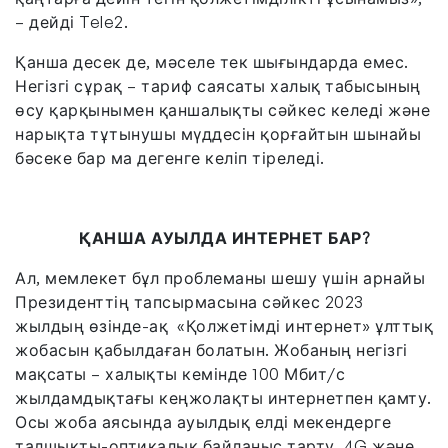
– дейді Tele2.
Қанша десек де, мәселе тек шығындарда емес.
Негізгі сұрақ – тариф саясаты халық табысының
өсу қарқынымен қаншалықты сәйкес келеді және
нарықта тұтынушы мүддесін қорғайтын шынайы
бәсеке бар ма дегенге келіп тіреледі.
ҚАНША АУЫЛДА
ИНТЕРНЕТ БАР?
Ал, мемлекет бұл проблеманы шешу үшін арнайы
Президенттің тапсырмасына сәйкес 2023
жылдың өзінде-ақ «Қолжетімді интернет» ұлттық
жобасын қабылдаған болатын. Жобаның негізгі
мақсаты – халықты кемінде 100 Мбит/с
жылдамдықтағы кеңжолақты интернетпен қамту.
Осы жоба аясында ауылдық елді мекендерге
талшықты-оптикалық байланыс тарту, 4G және