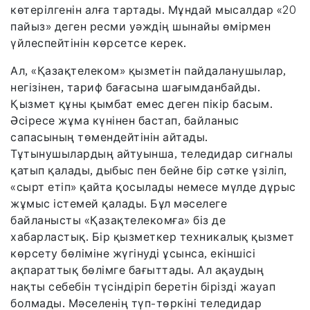
көтерілгенін алға тартады. Мұндай мысалдар «20
пайыз» деген ресми уәждің шынайы өмірмен
үйлеспейтінін көрсетсе керек.
Ал, «Қазақтелеком» қызметін пайдаланушылар,
негізінен, тариф бағасына шағымданбайды.
Қызмет құны қымбат емес деген пікір басым.
Әсіресе жұма күнінен бастап, байланыс
сапасының төмендейтінін айтады.
Тұтынушылардың айтуынша, теледидар сигналы
қатып қалады, дыбыс пен бейне бір сәтке үзіліп,
«сырт етіп» қайта қосылады немесе мүлде дұрыс
жұмыс істемей қалады. Бұл мәселеге
байланысты «Қазақтелекомға» біз де
хабарластық. Бір қызметкер техникалық қызмет
көрсету бөліміне жүгінуді ұсынса, екіншісі
ақпараттық бөлімге бағыттады. Ал ақаудың
нақты себебін түсіндіріп беретін бірізді жауап
болмады. Мәселенің түп-төркіні теледидар