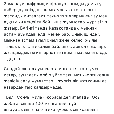
Заманауи цифрлық инфрақұрылымды дамыту,
киберқауіпсіздікті қамтамасыз ете отырып,
жасанды интеллект технологияларын енгізу мен
ауқымын кеңейту бойынша жұмыстар жүргізіліп
жатыр. Бүгінгі таңда Қазақстанда 6 мыңнан
астам ауылдық елді мекен бар. Оның ішінде 3
мыңнан астам ауыл биыл және келесі жылы
талшықты-оптикалық байланыс арқылы жоғары
жылдамдықты интернетпен қамтамасыз етіледі,
– деді ол.
Сондай-ақ, ол ауылдарға интернет тартумен
қатар, ауылдағы әрбір үйге талшықты-оптикалық
желісін салу жұмыстары жүргізіліп жатқанын да
назардан тыс қалдырмады.
«Бұл «Соңғы миль» жобасы деп аталады. Осы
жоба аясында 400 мыңға дейін үй
шаруашылығына оптика құрылысы көзделіп