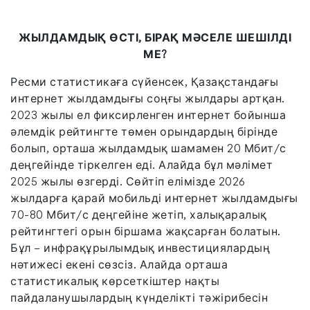
ЖЫЛДАМДЫҚ ӨСТІ, БІРАҚ МӘСЕЛЕ
ШЕШІЛДІ
МЕ?
Ресми статистикаға сүйенсек, Қазақстандағы
интернет жылдамдығы соңғы жылдары артқан.
2023 жылы ел фиксирленген интернет бойынша
әлемдік рейтингте төмен орындардың бірінде
болып, орташа жылдамдық шамамен 20 Мбит/с
деңгейінде тіркелген еді. Алайда бұл мәлімет
2025 жылы өзгерді. Сөйтіп елімізде 2026
жылдарға қарай мобильді интернет жылдамдығы
70-80 Мбит/с деңгейіне жетіп, халықаралық
рейтингтегі орын біршама жақсарған болатын.
Бұл – инфрақұрылымдық инвестициялардың
нәтижесі екені сөзсіз. Алайда орташа
статистикалық көрсеткіштер нақты
пайдаланушылардың күнделікті тәжірибесін