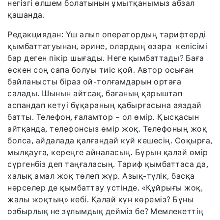
негізгі өлшем болатынын ұмытқанымыз абзал
қашанда.
Редакциядан: Үш алып оператордың тарифтерді
қымбаттатуынан, әрине, олардың өзара келісімі
бар деген пікір шығады. Неге қымбаттады? Баға
өскен соң сапа болуы тиіс қой. Автор осыған
байланысты біраз ой-толғамдарын ортаға
салады. Шынын айтсақ, бағаның қарыштап
аспандап кетуі бұқараның қабырғасына аяздай
батты. Телефон, ғаламтор – ол өмір. Қысқасын
айтқанда, телефонсыз өмір жоқ. Телефоның жоқ
болса, айдалада қалғандай күй кешесің. Соқырға,
мылқауға, кереңге айналасың. Бұрын қалай өмір
сүргенбіз деп таңғаласың. Тариф қымбаттаса да,
халық амал жоқ төлеп жүр. Азық-түлік, басқа
нәрселер де қымбаттау үстінде. «Құйрығы жоқ,
жалы жоқтың» кебі. Қалай күн көреміз? Бұны
озбырлық не зұлымдық дейміз бе? Мемлекеттің