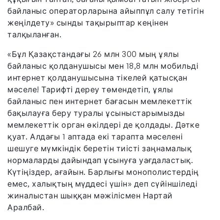
байланыс операторларына айыппұл салу тетігін
жеңілдету» сынды тақырыптар кеңінен
талқыланған.
«Бұл Қазақстандағы 26 млн 300 мың ұялы
байланыс қолданушысы мен 18,8 млн мобильді
интернет қолданушысына тікелей қатысқан
мәселе! Тарифті дереу төмендетіп, ұялы
байланыс пен интернет бағасын мемлекеттік
бақылауға беру туралы ұсыныстарымызды
мемлекеттік орган өкілдері де қолдады. Дәтке
қуат. Алдағы 1 аптада екі тарапта мәселені
шешуге мүмкіндік беретін тиісті заңнамалық
нормаларды дайындап ұсынуға уағдаластық.
Күтіңіздер, ағайын. Барлығы монополистердің
емес, халықтың мүддесі үшін» деп сүйіншіледі
жиналыстан шыққан мәжілісмен Нартай
Аралбай.