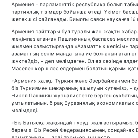
Армения – парламенттік республика болып табы
партиялық тізімдер бойынша өтеді. Үкімет бас
жетекшісі сайланады. Биылғы саяси науқанға 16 
Армения сайттары бұл туралы жан-жақты хабарл
жеңімпаз атанған Пашинянның баспасөз мәслиха
жылмен салыстырғанда «Азаматтық келісім» парт
азаматтың сенім мандатына ие болғанын атап өтк
жүктейді», – деп мәлімдеген. Ол өз сөзінде алда
Мәселен көршілес елдермен болатын қарым-қат
«Армения халқы Түркия және Әзербайжанмен бей
біз Түркиямен шекараның ашылуын күтеміз», – д
Никол Пашинян журналистерге берген сұхбатын
ұмтылатынын, бірақ Еуразиялық экономикалық 
мәлімдеді.
«Біз Батысқа жақындай түсуді жалғастырамыз, б
береміз. Біз Ресей Федерациясымен, сондай-а
дамытамыз», – деді премьер-министр.