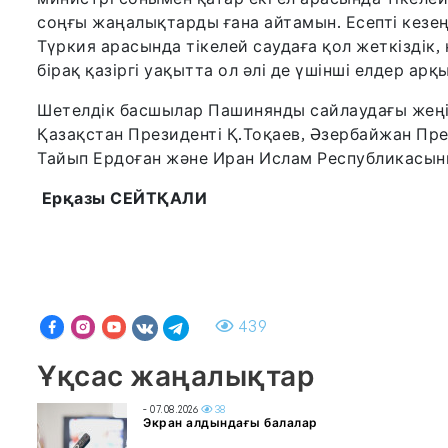
соңғы жаңалықтарды ғана айтамын. Есепті кезең
Түркия арасында тікелей саудаға қол жеткіздік,
бірақ қазіргі уақытта ол әлі де үшінші елдер ар
Шетелдік басшылар Пашинянды сайлаудағы жеңі
Қазақстан Президенті Қ.Тоқаев, Әзербайжан Пре
Тайып Ердоған және Иран Ислам Республикасын
Ерқазы СЕЙТҚАЛИ
439
Ұқсас жаңалықтар
- 07.08.2026
38
Экран алдындағы балалар