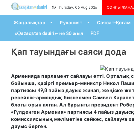
Thursday, 06 Aug 2026
Алматыда көшкін қаупі се
СОҢҒЫ ЖАҢА
Toggle Dropdown
Toggle Dropdown
Жаңалықтар
Руханият
Саясат-Қоғам
«Qazaqstan dauiri»- не 30 жыл
PDF
Қап тауындағы саяси дода
Арменияда парламент сайлауы өтті. Орталық 
бойынша, қазіргі премьер-министр Никол Паши
партиясы 49,8 пайыз дауыс жинап, жеңіске жетт
ресейлік-армяндық бизнесмен Самвел Карапет
блогы орын алған. Ал бұрынғы президент Робе
«Гүлденген Армения» партиясы 4 пайыз дауыс
комиссиясының мәліметіне сәйкес, сайлауға ха
дауыс берген.