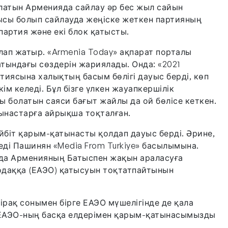
латын Арменияда сайлау әр бес жыл сайын
шысы болып сайлауда жеңіске жеткен партияның
партия және екі блок қатысты.
ап жатыр. «Armenia Today» ақпарат порталы
тындағы сөздерін жариялады. Онда: «2021
иясына халықтың басым бөлігі дауыс берді, көп
ім келеді. Бұл бізге үлкен жауапкершілік
ғы болатын саяси бағыт жайлы да ой бөлісе кеткен.
ынастарға айрықша тоқталған.
біт қарым-қатынасты қолдап дауыс берді. Әрине,
еді Пашинян «Media From Turkiye» басылымына.
да Арменияның Батыспен жақын араласуға
одаққа (ЕАЭО) қатысуын тоқтатпайтынын
ірақ сонымен бірге ЕАЭО мүшелігінде де қала
қ ЕАЭО-ның басқа елдерімен қарым-қатынасымызды