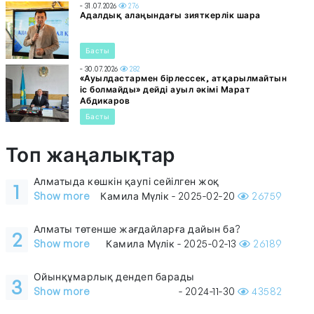
- 31.07.2026
276
Адалдық алаңындағы зияткерлік шара
Басты
- 30.07.2026
282
«Ауылдастармен бірлессек, атқарылмайтын
іс болмайды» дейді ауыл әкімі Марат
Абдикаров
Басты
Топ жаңалықтар
Алматыда көшкін қаупі сейілген жоқ
1
Show more
Камила Мүлік - 2025-02-20
26759
Алматы төтенше жағдайларға дайын ба?
2
Show more
Камила Мүлік - 2025-02-13
26189
Ойынқұмарлық дендеп барады
3
Show more
- 2024-11-30
43582