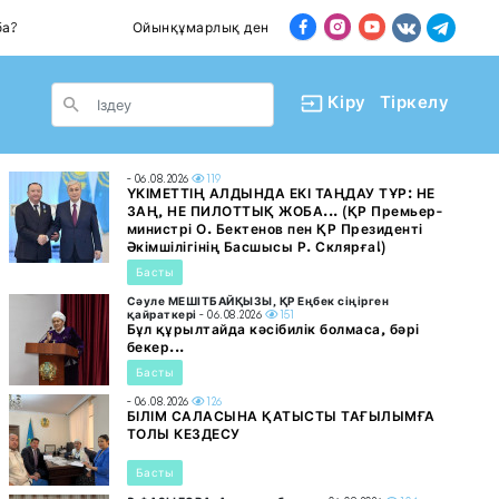
Ойынқұмарлық дендеп барады
Пәтер сат
le Dropdown
Кіру
Тіркелу
- 06.08.2026
119
ҮКІМЕТТІҢ АЛДЫНДА ЕКІ ТАҢДАУ ТҰР: НЕ
ЗАҢ, НЕ ПИЛОТТЫҚ ЖОБА... (ҚР Премьер-
министрі О. Бектенов пен ҚР Президенті
Әкімшілігінің Басшысы Р. Склярға!)
Басты
Сәуле МЕШІТБАЙҚЫЗЫ, ҚР Еңбек сіңірген
қайраткері
- 06.08.2026
151
Бұл құрылтайда кәсібилік болмаса, бәрі
бекер...
Басты
- 06.08.2026
126
БІЛІМ САЛАСЫНА ҚАТЫСТЫ ТАҒЫЛЫМҒА
ТОЛЫ КЕЗДЕСУ
Басты