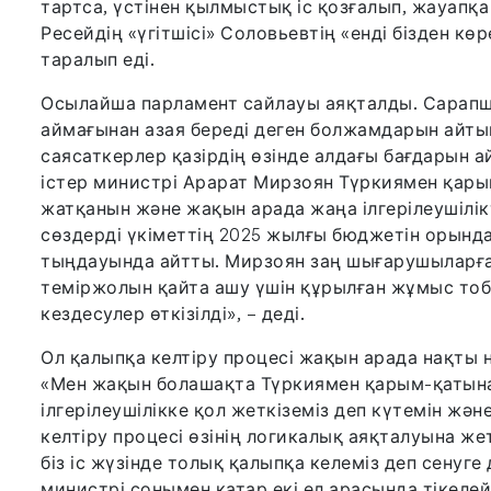
тартса, үстінен қылмыстық іс қозғалып, жауапқ
Ресейдің «үгітшісі» Соловьевтің «енді бізден кө
таралып еді.
Осылайша парламент сайлауы аяқталды. Сарапш
аймағынан азая береді деген болжамдарын айты
саясаткерлер қазірдің өзінде алдағы бағдарын 
істер министрі Арарат Мирзоян Түркиямен қары
жатқанын және жақын арада жаңа ілгерілеушілікт
сөздерді үкіметтің 2025 жылғы бюджетін орында
тыңдауында айтты. Мирзоян заң шығарушыларға
теміржолын қайта ашу үшін құрылған жұмыс тобы
кездесулер өткізілді», – деді.
Ол қалыпқа келтіру процесі жақын арада нақты н
«Мен жақын болашақта Түркиямен қарым-қатына
ілгерілеушілікке қол жеткіземіз деп күтемін жән
келтіру процесі өзінің логикалық аяқталуына жет
біз іс жүзінде толық қалыпқа келеміз деп сенуге
министрі сонымен қатар екі ел арасында тікелей 