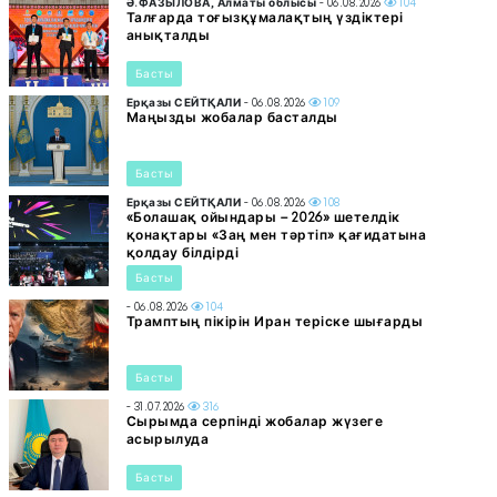
Ә.ФАЗЫЛОВА, Алматы облысы
- 06.08.2026
104
Талғарда тоғызқұмалақтың үздіктері
анықталды
Басты
Ерқазы СЕЙТҚАЛИ
- 06.08.2026
109
Маңызды жобалар басталды
Басты
Ерқазы СЕЙТҚАЛИ
- 06.08.2026
108
«Болашақ ойындары – 2026» шетелдік
қонақтары «Заң мен тәртіп» қағидатына
қолдау білдірді
Басты
- 06.08.2026
104
Трамптың пікірін Иран теріске шығарды
Басты
- 31.07.2026
316
Сырымда серпінді жобалар жүзеге
асырылуда
Басты