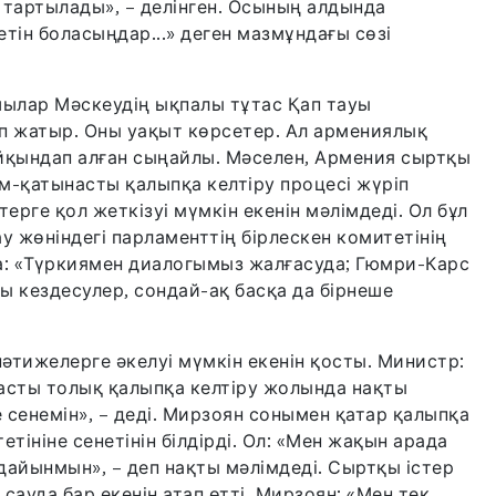
а тартылады», – делінген. Осының алдында
ретін боласыңдар...» деген мазмұндағы сөзі
ылар Мәскеудің ықпалы тұтас Қап тауы
п жатыр. Оны уақыт көрсетер. Ал армениялық
айқындап алған сыңайлы. Мәселен, Армения сыртқы
м-қатынасты қалыпқа келтіру процесі жүріп
ерге қол жеткізуі мүмкін екенін мәлімдеді. Ол бұл
у жөніндегі парламенттің бірлескен комитетінің
: «Түркиямен диалогымыз жалғасуда; Гюмри-Карс
 кездесулер, сондай-ақ басқа да бірнеше
әтижелерге әкелуі мүмкін екенін қосты. Министр:
сты толық қалыпқа келтіру жолында нақты
е сенемін», – деді. Мирзоян сонымен қатар қалыпқа
етініне сенетінін білдірді. Ол: «Мен жақын арада
 дайынмын», – деп нақты мәлімдеді. Сыртқы істер
сауда бар екенін атап өтті. Мирзоян: «Мен тек