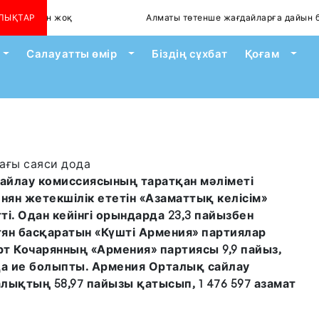
йілген жоқ
ЛЫҚТАР
Алматы төтенше жағдайларға дайын ба?
Toggle Dropdown
Toggle Dropdown
Togg
Салауатты өмір
Біздің сұхбат
Қоғам
сайлау комиссиясының таратқан мәліметі
нян жетекшілік ететін «Азаматтық келісім»
і. Одан кейінгі орындарда 23,3 пайызбен
ян басқаратын «Күшті Армения» партиялар
рт Кочарянның «Армения» партиясы 9,9 пайыз,
қа ие болыпты. Армения Орталық сайлау
лықтың 58,97 пайызы қатысып, 1 476 597 азамат