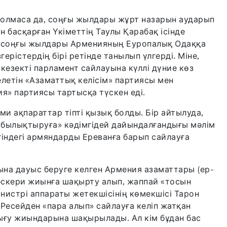
болмаса да, соңғы жылдары жұрт назарын аударып
ян басқарған Үкіметтің Таулы Қарабақ ісінде
л соңғы жылдары Арменияның Еуропалық Одаққа
рістердің бірі ретінде танылып үлгерді. Міне,
езекті парламент сайлауына күллі дүние көз
келетін «Азаматтық келісім» партиясы мен
ия» партиясы тартысқа түскен еді.
и ақпараттар тіпті қызық болды. Бір айтылуда,
«былықтыруға» кәдімгідей дайындалғандығы мәлім
індегі армяндарды Ереванға барып сайлауға
на дауыс беруге келген Армения азаматтары (ер-
әскери жиынға шақырту алып, жаппай «тосын
нистрі аппараты жетекшісінің көмекшісі Тарон
Ресейден «пара алып» сайлауға келіп жатқан
ығу жиындарына шақырылады. Ал кім бұдан бас