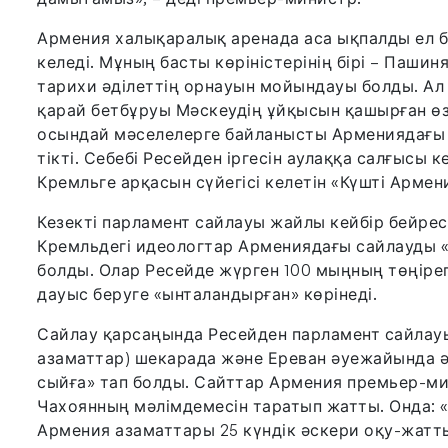
Армения халықаралық аренада аса ықпалды ел 
келеді. Мұның басты көріністерінің бірі – Пашин
тарихи әділеттің орнауын мойындауы болды. А
қарай бетбұруы Мәскеудің ұйқысын қашырған өзге
осындай мәселелерге байланысты Армениядағы к
тікті. Себебі Ресейден іргесін аулаққа салғысы 
Кремльге арқасын сүйегісі келетін «Күшті Армен
Кезекті парламент сайлауы жайлы кейбір бейресм
Кремльдегі идеологтар Армениядағы сайлауды 
болды. Олар Ресейде жүрген 100 мыңның төңірег
дауыс беруге «ынталандырған» көрінеді.
Сайлау қарсаңында Ресейден парламент сайлауы
азаматтар) шекарада және Ереван әуежайында 
сыйға» тап болды. Сайттар Армения премьер-ми
Чахоянның мәлімдемесін таратып жатты. Онда: «
Армения азаматтары 25 күндік әскери оқу-жатт