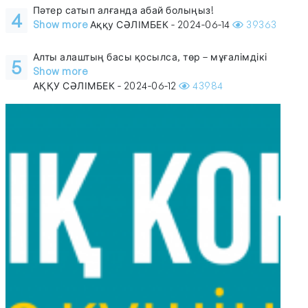
Пәтер сатып алғанда абай болыңыз!
4
Show more
Аққу СӘЛІМБЕК - 2024-06-14
39363
Алты алаштың басы қосылса, төр – мұғалімдікі
5
Show more
АҚҚУ СӘЛІМБЕК - 2024-06-12
43984