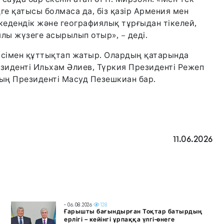
ге қатысы болмаса да, біз қазір Армения мен
 кедендік және географиялық тұрғыдан тікелей,
қылы жүзеге асырылып отыр», – деді.
сімен құттықтап жатыр. Олардың қатарында
зиденті Ильхам Әлиев, Түркия Президенті Режеп
ың Президенті Масуд Пезешкиан бар.
11.06.2026
- 06.08.2026
128
Ғарышты бағындырған Тоқтар батырдың
ерлігі – кейінгі ұрпаққа үлгі-өнеге