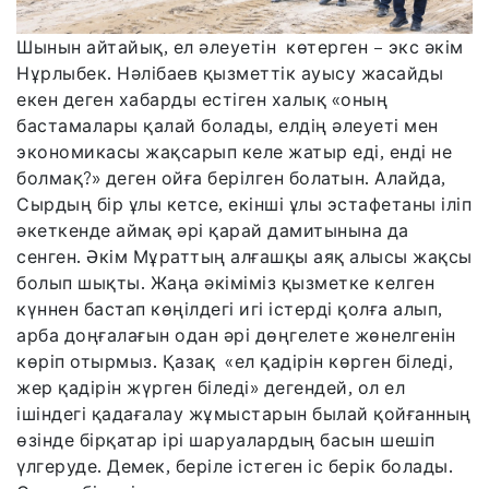
Шынын айтайық, ел әлеуетін көтерген – экс әкім
Нұрлыбек. Нәлібаев қызметтік ауысу жасайды
екен деген хабарды естіген халық «оның
бастамалары қалай болады, елдің әлеуеті мен
экономикасы жақсарып келе жатыр еді, енді не
болмақ?» деген ойға берілген болатын. Алайда,
Сырдың бір ұлы кетсе, екінші ұлы эстафетаны іліп
әкеткенде аймақ әрі қарай дамитынына да
сенген. Әкім Мұраттың алғашқы аяқ алысы жақсы
болып шықты. Жаңа әкіміміз қызметке келген
күннен бастап көңілдегі игі істерді қолға алып,
арба доңғалағын одан әрі дөңгелете жөнелгенін
көріп отырмыз. Қазақ «ел қадірін көрген біледі,
жер қадірін жүрген біледі» дегендей, ол ел
ішіндегі қадағалау жұмыстарын былай қойғанның
өзінде бірқатар ірі шаруалардың басын шешіп
үлгеруде. Демек, беріле істеген іс берік болады.