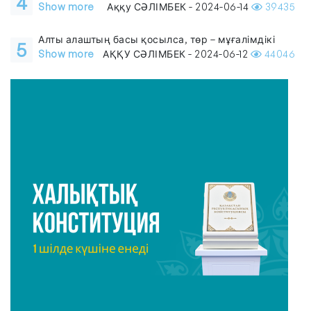
4
Show more
Аққу СӘЛІМБЕК - 2024-06-14
39435
Алты алаштың басы қосылса, төр – мұғалімдікі
5
Show more
АҚҚУ СӘЛІМБЕК - 2024-06-12
44046