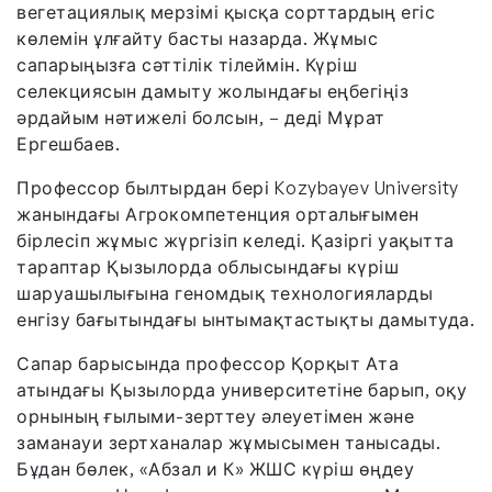
вегетациялық мерзімі қысқа сорттардың егіс
көлемін ұлғайту басты назарда. Жұмыс
сапарыңызға сәттілік тілеймін. Күріш
селекциясын дамыту жолындағы еңбегіңіз
әрдайым нәтижелі болсын, – деді Мұрат
Ергешбаев.
Профессор былтырдан бері Kozybayev University
жанындағы Агрокомпетенция орталығымен
бірлесіп жұмыс жүргізіп келеді. Қазіргі уақытта
тараптар Қызылорда облысындағы күріш
шаруашылығына геномдық технологияларды
енгізу бағытындағы ынтымақтастықты дамытуда.
Сапар барысында профессор Қорқыт Ата
атындағы Қызылорда университетіне барып, оқу
орнының ғылыми-зерттеу әлеуетімен және
заманауи зертханалар жұмысымен танысады.
Бұдан бөлек, «Абзал и К» ЖШС күріш өңдеу