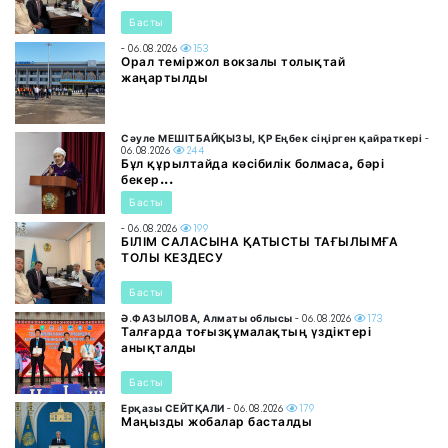
Басты
- 06.08.2026
153
Орал теміржол вокзалы толықтай
жаңартылды
Сәуле МЕШІТБАЙҚЫЗЫ, ҚР Еңбек сіңірген қайраткері
-
06.08.2026
244
Бұл құрылтайда кәсібилік болмаса, бәрі
бекер...
Басты
- 06.08.2026
199
БІЛІМ САЛАСЫНА ҚАТЫСТЫ ТАҒЫЛЫМҒА
ТОЛЫ КЕЗДЕСУ
Басты
Ә.ФАЗЫЛОВА, Алматы облысы
- 06.08.2026
173
Талғарда тоғызқұмалақтың үздіктері
анықталды
Басты
Ерқазы СЕЙТҚАЛИ
- 06.08.2026
179
Маңызды жобалар басталды