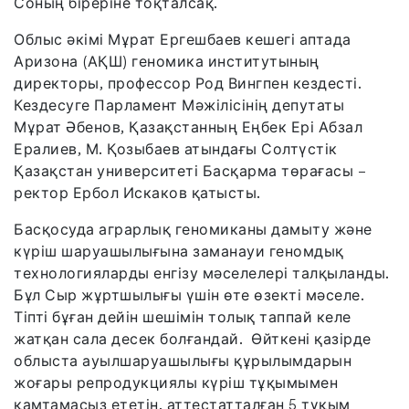
Соның біреріне тоқталсақ.
Облыс әкімі Мұрат Ергешбаев кешегі аптада
Аризона (АҚШ) геномика институтының
директоры, профессор Род Вингпен кездесті.
Кездесуге Парламент Мәжілісінің депутаты
Мұрат Әбенов, Қазақстанның Еңбек Ері Абзал
Ералиев, М. Қозыбаев атындағы Солтүстік
Қазақстан университеті Басқарма төрағасы –
ректор Ербол Искаков қатысты.
Басқосуда аграрлық геномиканы дамыту және
күріш шаруашылығына заманауи геномдық
технологияларды енгізу мәселелері талқыланды.
Бұл Сыр жұртшылығы үшін өте өзекті мәселе.
Тіпті бұған дейін шешімін толық таппай келе
жатқан сала десек болғандай. Өйткені қазірде
облыста ауылшаруашылығы құрылымдарын
жоғары репродукциялы күріш тұқымымен
қамтамасыз ететін, аттестатталған 5 тұқым