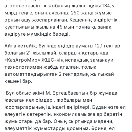
агроөнеркәсіптік жобаның жалпы құны 134,5
млрд теңге, оның аясында 250 жаңа жұмыс
орнын ашу жоспарланған. Кешеннің өндірістік
қуаттылығы жылына 45 мың тонна қызанақ
өндіруге мүмкіндік береді.
Айта кетейік, бүгінде өңірде аумағы 12,1 гектар
болатын 21 жылыжай, олардың қатарында
«КазАгроМир» ЖШС-нің испандық заманауи
технологиямен жабдықталған, толық
автоматтандырылған 2 гектарлық жылыжай
кешені бар.
Бұл облыс әкімі М. Ергешбаевтың бір жұмада
жасаған келісімдері, жобалары мен
жоспарларының ішіндегі ең ірілері. Бұдан өзге ел
әлеуетін көтеретін, экономикамызға әр беретін
жұмыстары да бар. Оның сыртында мәдени,
әлеуметтік жұмыстарды қосыңыз. Әрине, ел