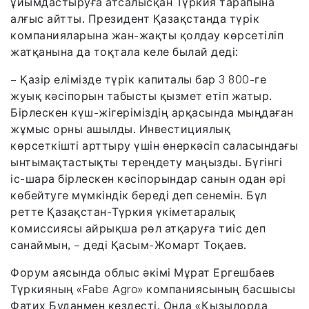
ұйымдастыруға атсалысқан Түркия тарапына
алғыс айтты. Президент Қазақстанда түрік
компанияларына жан-жақты қолдау көрсетіліп
жатқанына да тоқтала келе былай деді:
– Қазір елімізде түрік капиталы бар 3 800-ге
жуық кәсіпорын табысты қызмет етіп жатыр.
Бірлескен күш-жігеріміздің арқасында мыңдаған
жұмыс орны ашылды. Инвестициялық
көрсеткішті арттыру үшін өнеркәсіп саласындағы
ынтымақтастықты тереңдету маңызды. Бүгінгі
іс-шара бірлескен кәсіпорындар санын одан әрі
көбейтуге мүмкіндік береді деп сенемін. Бұл
ретте Қазақстан-Түркия үкіметаралық
комиссиясы айрықша рөл атқаруға тиіс деп
санаймын, – деді Қасым-Жомарт Тоқаев.
Форум аясында облыс әкімі Мұрат Ергешбаев
Түркияның «Fabe Agro» компаниясының басшысы
Фатих Буданмен кездесті. Онда «Қызылорда