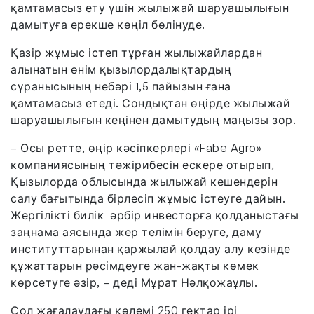
қамтамасыз ету үшін жылыжай шаруашылығын
дамытуға ерекше көңіл бөлінуде.
Қазір жұмыс істеп тұрған жылыжайлардан
алынатын өнім қызылордалықтардың
сұранысының небәрі 1,5 пайызын ғана
қамтамасыз етеді. Сондықтан өңірде жылыжай
шаруашылығын кеңінен дамытудың маңызы зор.
– Осы ретте, өңір кәсіпкерлері «Fabe Agro»
компаниясының тәжірибесін ескере отырып,
Қызылорда облысында жылыжай кешендерін
салу бағытында бірлесіп жұмыс істеуге дайын.
Жергілікті билік әрбір инвесторға қолданыстағы
заңнама аясында жер телімін беруге, даму
институттарынан қаржылай қолдау алу кезінде
құжаттарын рәсімдеуге жан-жақты көмек
көрсетуге әзір, – деді Мұрат Нәлқожаұлы.
Сол жағалаудағы көлемі 250 гектар ірі