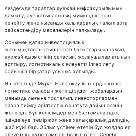
Кездесуде тараптар әуежай инфрақұрылымын
дамыту, әуе қатынасының мүмкіндіктерін
кеңейту және нысанды халықаралық талаптарға
сәйкестендіру мәселелерін талқылады.
Сонымен қатар инвестициялық
ынтымақтастықтың негізгі бағыттары қаралып,
әуежай қызметінің сапасын, жолаушылар ағынын
арттыру, логистикалық әлеуетті ілгерілету
бойынша бірқатар ұсыныс айтылды.
Өз кезегінде Мұрат Нәлқожаұлы өңірдің көлік-
логистика саласын жетілдірудегі жобалардың
маңыздылығына тоқталып, инвесторлармен
өзара тиімді әріптестік орнатуға дайын екенін
жеткізді. Бұл келісімдер мен бастамалардың
ішінде әуе, теміржол және халықаралық дәліздің
жай күйі бар. Облыс үстінен өтетін бұл жолдар ел
әлеуетінің күре тамыры болып отыр. Себебі