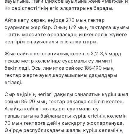
зауытына, Нағи Ілиясов ауылына және «Мағжан и
К» серіктестігінің егіс алқаптарына барады.
Айта кету керек, өңірде 270 мың гектар
суармалы жер бар. Оның 179 мың гектарға жуығы
– алты массивте орналасқан, инженерлік жүйеге
келтірілген ауыспалы егіс алқаптары.
Жыл сайын вегетациялық кезеңге 3,2-3,6 млрд
текше метр көлемінде суармалы су лимиті
бекітіледі. Осы лимитке сәйкес 185-190 мың
гектар жерге ауылшаруашылығы дақылдары
егіледі.
Сыр өңірінің негізгі дақылы саналатын күріш жыл
сайын 85-90 мың гектар алқапқа себіліп келген.
Алайда кейінгі жылдары суармалы су
тапшылығына байланысты күріш егісінің көлемін
70 мың гектарға дейін қысқарту жоспарлануда.
Өңірде республикадағы жалпы күріш көлемінің