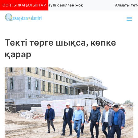
СОҢҒЫ ЖАҢАЛЫҚТАР
Алматыда көшкін қаупі сейілген жоқ
Алматы төтенш
Текті төрге шықса, көпке
қарар