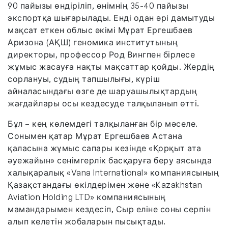
90 пайызы өндіріліп, өнімнің 35-40 пайызы
экспортқа шығарылады. Енді одан әрі дамытуды
мақсат еткен облыс әкімі Мұрат Ергешбаев
Аризона (АҚШ) геномика институтының
директоры, профессор Род Вингпен бірлесе
жұмыс жасауға нақты мақсаттар қойды. Жердің
сорлануы, судың тапшылығы, күріш
айналасындағы өзге де шаруашылықтардың
жағдайлары осы кездесуде талқыланып өтті.
Бұл – кең көлемдегі талқыланған бір мәселе.
Сонымен қатар Мұрат Ергешбаев Астана
қаласына жұмыс сапары кезінде «Қорқыт ата
әуежайын» сенімгерлік басқаруға беру аясында
халықаралық «Vana International» компаниясының
Қазақстандағы өкілдерімен және «Kazakhstan
Aviation Holding LTD» компаниясының
мамандарымен кездесіп, Сыр еліне соны серпін
алып келетін жобаларын пысықтады.