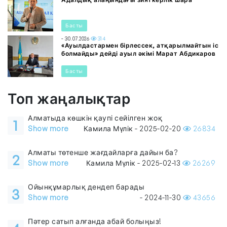
Басты
- 30.07.2026
314
«Ауылдастармен бірлессек, атқарылмайтын іс
болмайды» дейді ауыл әкімі Марат Абдикаров
Басты
Топ жаңалықтар
Алматыда көшкін қаупі сейілген жоқ
1
Show more
Камила Мүлік - 2025-02-20
26834
Алматы төтенше жағдайларға дайын ба?
2
Show more
Камила Мүлік - 2025-02-13
26269
Ойынқұмарлық дендеп барады
3
Show more
- 2024-11-30
43656
Пәтер сатып алғанда абай болыңыз!