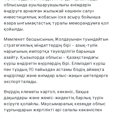
облысында ауылшаруашылығы өнімдерін
өндіруге арналған жылыжай кешенін салу»
инвестициялық жобасын іске асыру бойынша
өзара ынтымақтастық туралы меморандумға қол
қойылды.
Мемлекет басшысының Жолдауынан туындайтын
стратегиялық міндеттердің бірі – азық-түлік
нарығының импортқа тәуелділігін барынша
азайту. Қызылорда облысы – Қазақстандағы
күріш өндіретін өңірлердің бірі. Еліміздегі күріш
пен тұздың 90 пайыздан астамы біздің аймақта
өндіріледі және өнімдер алыс-жақын шетелдерге
экспортталады.
Өңірдің климаты картоп, көкөніс, бақша
дақылдары және жеміс-жидектің барлық түрін
өсіруге қолайлы. Маусымаралық кезеңде облыс
тұрғындарын жергілікті әрі сапалы көкөніспен