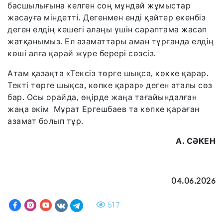
басшылығына келген соң мұндай жұмыстар
жасауға міндетті. Дегенмен енді қайтер екенбіз
деген елдің кешегі алаңы үшін сараптама жасап
жатқанымыз. Ел азаматтары аман тұрғанда елдің
көші алға қарай жүре берері сөзсіз.
Атам қазақта «Тексіз төрге шықса, көкке қарар.
Текті төрге шықса, көпке қарар» деген аталы сөз
бар. Осы орайда, өңірде жаңа тағайындалған
жаңа әкім Мұрат Ергешбаев та көпке қараған
азамат болып тұр.
А. СӘКЕН
04.06.2026
517