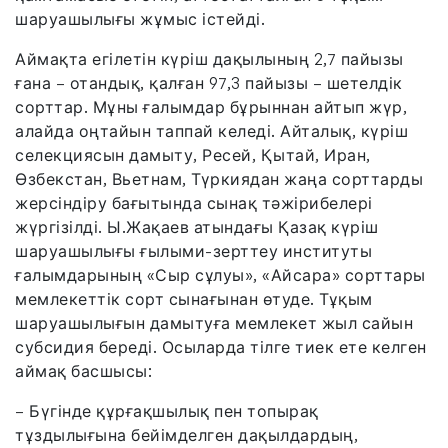
шаруашылығы жұмыс істейді.
Аймақта егілетін күріш дақылының 2,7 пайызы
ғана – отандық, қалған 97,3 пайызы – шетелдік
сорттар. Мұны ғалымдар бұрыннан айтып жүр,
алайда оңтайын таппай келеді. Айталық, күріш
селекциясын дамыту, Ресей, Қытай, Иран,
Өзбекстан, Вьетнам, Түркиядан жаңа сорттарды
жерсіндіру бағытында сынақ тәжірибелері
жүргізілді. Ы.Жақаев атындағы Қазақ күріш
шаруашылығы ғылыми-зерттеу институты
ғалымдарының «Сыр сұлуы», «Айсара» сорттары
мемлекеттік сорт сынағынан өтуде. Тұқым
шаруашылығын дамытуға мемлекет жыл сайын
субсидия береді. Осыларда тілге тиек ете келген
аймақ басшысы:
– Бүгінде құрғақшылық пен топырақ
тұздылығына бейімделген дақылдардың,