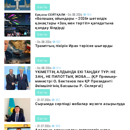
Басты
Ерқазы СЕЙТҚАЛИ
- 06.08.2026
184
«Болашақ ойындары – 2026» шетелдік
қонақтары «Заң мен тәртіп» қағидатына
қолдау білдірді
Басты
- 06.08.2026
180
Трамптың пікірін Иран теріске шығарды
Басты
- 06.08.2026
194
ҮКІМЕТТІҢ АЛДЫНДА ЕКІ ТАҢДАУ ТҰР: НЕ
ЗАҢ, НЕ ПИЛОТТЫҚ ЖОБА... (ҚР Премьер-
министрі О. Бектенов пен ҚР Президенті
Әкімшілігінің Басшысы Р. Склярға!)
Басты
- 31.07.2026
352
Сырымда серпінді жобалар жүзеге асырылуда
Басты
- 31.07.2026
308
Адалдық алаңындағы зияткерлік шара