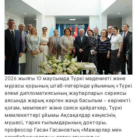
2026 жылғы 10 маусымда Түркі мәдениеті және
мұрасы қорының штаб-пәтерінде ұйымның «Түркі
әлемі дипломатиясының жауһарлары» сериясы
аясында жарық көрген жаңа басылым – көрнекті
қоғам, мемлекет және саяси қайраткер, Түркі
мемлекеттері ұйымы Ақсақалдар кеңесінің
мүшесі, тарих ғылымдарының докторы,
профессор Гасан Гасановтың «Мажарлар мен
әзербайжандардың ортақ этникалық