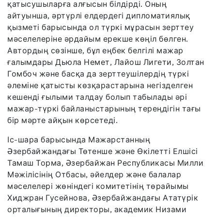
қатысушыларға алғысын білдірді. Оның
айтуынша, әртүрлі елдердегі дипломатиялық
қызметі барысында ол түркі мұрасын зерттеу
мәселелеріне әрдайым ерекше көңіл бөлген.
Автордың сөзінше, бұл еңбек белгілі мажар
ғалымдары Дьюла Немет, Лайош Лигети, Золтан
Гомбоч және басқа да зерттеушілердің түркі
әлеміне қатысты көзқарастарына негізделген
кешенді ғылыми талдау болып табылады әрі
мажар-түркі байланыстарының тереңдігін тағы
бір мәрте айқын көрсетеді.
Іс-шара барысында Мажарстанның
Әзербайжандағы Төтенше және Өкілетті Елшісі
Тамаш Торма, Әзербайжан Республикасы Милли
Мәжілісінің Отбасы, әйелдер және балалар
мәселелері жөніндегі комитетінің төрайымы
Хиджран Гусейнова, Әзербайжандағы Ататүрік
орталығының директоры, академик Низами