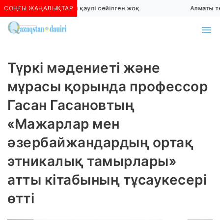
СОҢҒЫ ЖАҢАЛЫҚТАР
Алматыда көшкін қаупі сейілген жоқ
Алматы төт
Түркі мәдениеті және
мұрасы қорында профессор
Гасан Гасановтың
«Мажарлар мен
әзербайжандардың ортақ
этникалық тамырлары»
атты кітабының тұсаукесері
өтті