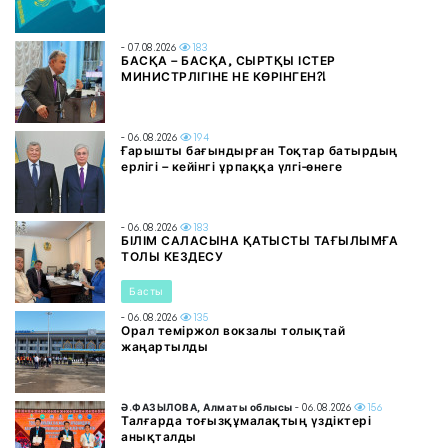
- 07.08.2026
183
БАСҚА – БАСҚА, СЫРТҚЫ ІСТЕР
МИНИСТРЛІГІНЕ НЕ КӨРІНГЕН?!
- 06.08.2026
194
Ғарышты бағындырған Тоқтар батырдың
ерлігі – кейінгі ұрпаққа үлгі-өнеге
- 06.08.2026
183
БІЛІМ САЛАСЫНА ҚАТЫСТЫ ТАҒЫЛЫМҒА
ТОЛЫ КЕЗДЕСУ
Басты
- 06.08.2026
135
Орал теміржол вокзалы толықтай
жаңартылды
Ә.ФАЗЫЛОВА, Алматы облысы
- 06.08.2026
156
Талғарда тоғызқұмалақтың үздіктері
анықталды