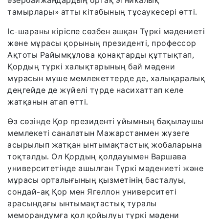
тамырлары» атты кітабының тұсаукесері өтті.
Іс-шараны кіріспе сөзбен ашқан Түркі мәдениеті
және мұрасы қорының президенті, профессор
Ақтоты Райымқұлова қонақтарды құттықтап,
Қордың түркі халықтарының бай мәдени
мұрасын мүше мемлекеттерде де, халықаралық
деңгейде де жүйелі түрде насихаттап келе
жатқанын атап өтті.
Өз сөзінде Қор президенті ұйымның бақылаушы
мемлекеті саналатын Мажарстанмен жүзеге
асырылып жатқан ынтымақтастық жобаларына
тоқталды. Ол Қордың қолдауымен Варшава
университетінде ашылған Түркі мәдениеті және
мұрасы орталығының қызметінің басталуы,
сондай-ақ Қор мен Ягеллон университеті
арасындағы ынтымақтастық туралы
меморандумға қол қойылуы түркі мәдени