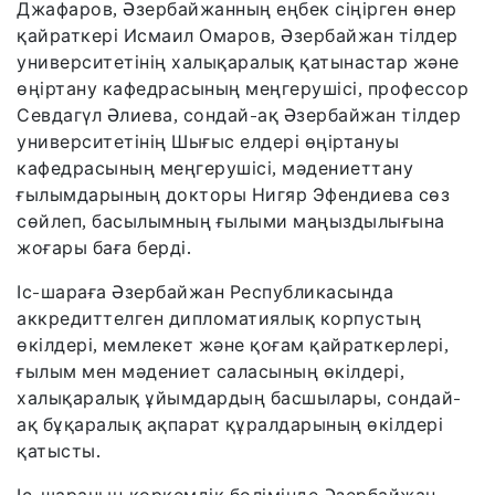
Джафаров, Әзербайжанның еңбек сіңірген өнер
қайраткері Исмаил Омаров, Әзербайжан тілдер
университетінің халықаралық қатынастар және
өңіртану кафедрасының меңгерушісі, профессор
Севдагүл Әлиева, сондай-ақ Әзербайжан тілдер
университетінің Шығыс елдері өңіртануы
кафедрасының меңгерушісі, мәдениеттану
ғылымдарының докторы Нигяр Эфендиева сөз
сөйлеп, басылымның ғылыми маңыздылығына
жоғары баға берді.
Іс-шараға Әзербайжан Республикасында
аккредиттелген дипломатиялық корпустың
өкілдері, мемлекет және қоғам қайраткерлері,
ғылым мен мәдениет саласының өкілдері,
халықаралық ұйымдардың басшылары, сондай-
ақ бұқаралық ақпарат құралдарының өкілдері
қатысты.
Іс-шараның көркемдік бөлімінде Әзербайжан