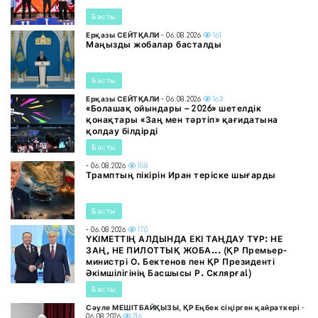
Басты
Ерқазы СЕЙТҚАЛИ
- 06.08.2026
161
Маңызды жобалар басталды
Басты
Ерқазы СЕЙТҚАЛИ
- 06.08.2026
163
«Болашақ ойындары – 2026» шетелдік
қонақтары «Заң мен тәртіп» қағидатына
қолдау білдірді
Басты
- 06.08.2026
158
Трамптың пікірін Иран теріске шығарды
Басты
- 06.08.2026
170
ҮКІМЕТТІҢ АЛДЫНДА ЕКІ ТАҢДАУ ТҰР: НЕ
ЗАҢ, НЕ ПИЛОТТЫҚ ЖОБА... (ҚР Премьер-
министрі О. Бектенов пен ҚР Президенті
Әкімшілігінің Басшысы Р. Склярға!)
Басты
Сәуле МЕШІТБАЙҚЫЗЫ, ҚР Еңбек сіңірген қайраткері
-
06.08.2026
216