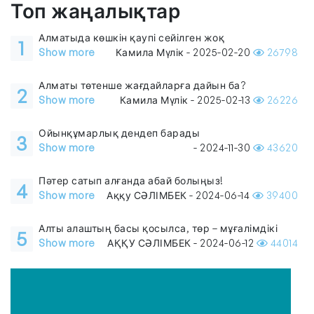
Топ жаңалықтар
Алматыда көшкін қаупі сейілген жоқ
1
Show more
Камила Мүлік - 2025-02-20
26798
Алматы төтенше жағдайларға дайын ба?
2
Show more
Камила Мүлік - 2025-02-13
26226
Ойынқұмарлық дендеп барады
3
Show more
- 2024-11-30
43620
Пәтер сатып алғанда абай болыңыз!
4
Show more
Аққу СӘЛІМБЕК - 2024-06-14
39400
Алты алаштың басы қосылса, төр – мұғалімдікі
5
Show more
АҚҚУ СӘЛІМБЕК - 2024-06-12
44014