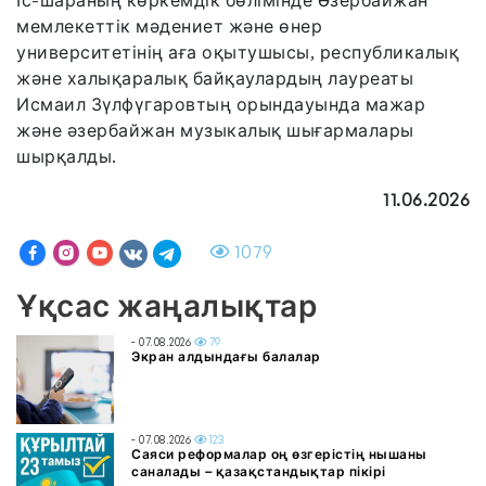
мемлекеттік мәдениет және өнер
университетінің аға оқытушысы, республикалық
және халықаралық байқаулардың лауреаты
Исмаил Зүлфүгаровтың орындауында мажар
және әзербайжан музыкалық шығармалары
шырқалды.
11.06.2026
1079
Ұқсас жаңалықтар
- 07.08.2026
79
Экран алдындағы балалар
- 07.08.2026
123
Саяси реформалар оң өзгерістің нышаны
саналады – қазақстандықтар пікірі