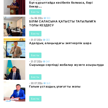
Бұл құрылтайда кәсібилік болмаса, бәрі
бекер...
Басты
- 06.08.2026
183
БІЛІМ САЛАСЫНА ҚАТЫСТЫ ТАҒЫЛЫМҒА
ТОЛЫ КЕЗДЕСУ
Басты
- 31.07.2026
302
Адалдық алаңындағы зияткерлік шара
Басты
- 31.07.2026
341
Сырымда серпінді жобалар жүзеге асырылуда
Басты
- 30.07.2026
263
Ғалым ұстаздың ұлағатты жолы
Басты