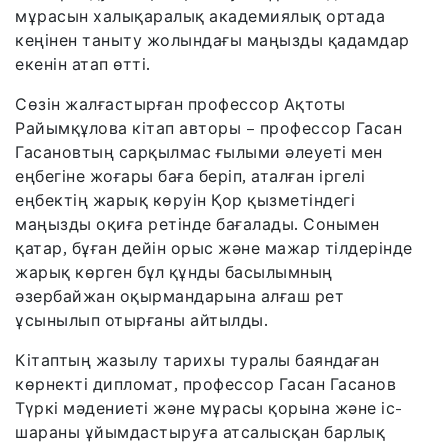
мұрасын халықаралық академиялық ортада
кеңінен таныту жолындағы маңызды қадамдар
екенін атап өтті.
Сөзін жалғастырған профессор Ақтоты
Райымқұлова кітап авторы – профессор Гасан
Гасановтың сарқылмас ғылыми әлеуеті мен
еңбегіне жоғары баға беріп, аталған іргелі
еңбектің жарық көруін Қор қызметіндегі
маңызды оқиға ретінде бағалады. Сонымен
қатар, бұған дейін орыс және мажар тілдерінде
жарық көрген бұл құнды басылымның
әзербайжан оқырмандарына алғаш рет
ұсынылып отырғаны айтылды.
Кітаптың жазылу тарихы туралы баяндаған
көрнекті дипломат, профессор Гасан Гасанов
Түркі мәдениеті және мұрасы қорына және іс-
шараны ұйымдастыруға атсалысқан барлық