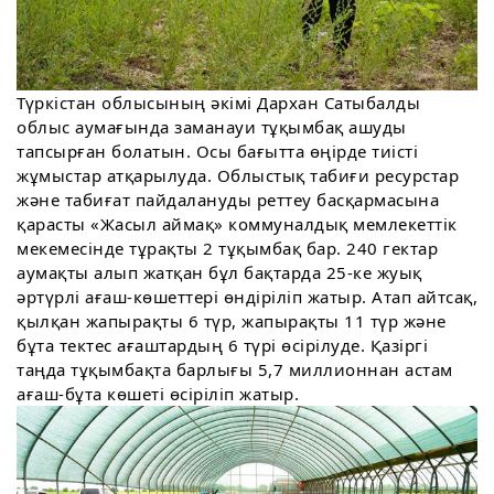
Түркістан облысының әкімі Дархан Сатыбалды
облыс аумағында заманауи тұқымбақ ашуды
тапсырған болатын. Осы бағытта өңірде тиісті
жұмыстар атқарылуда. Облыстық табиғи ресурстар
және табиғат пайдалануды реттеу басқармасына
қарасты «Жасыл аймақ» коммуналдық мемлекеттік
мекемесінде тұрақты 2 тұқымбақ бар. 240 гектар
аумақты алып жатқан бұл бақтарда 25-ке жуық
әртүрлі ағаш-көшеттері өндіріліп жатыр. Атап айтсақ,
қылқан жапырақты 6 түр, жапырақты 11 түр және
бұта тектес ағаштардың 6 түрі өсірілуде. Қазіргі
таңда тұқымбақта барлығы 5,7 миллионнан астам
ағаш-бұта көшеті өсіріліп жатыр.