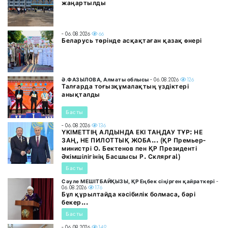
жаңартылды
- 06.08.2026
66
Беларусь төрінде асқақтаған қазақ өнері
Ә.ФАЗЫЛОВА, Алматы облысы
- 06.08.2026
126
Талғарда тоғызқұмалақтың үздіктері
анықталды
Басты
- 06.08.2026
136
ҮКІМЕТТІҢ АЛДЫНДА ЕКІ ТАҢДАУ ТҰР: НЕ
ЗАҢ, НЕ ПИЛОТТЫҚ ЖОБА... (ҚР Премьер-
министрі О. Бектенов пен ҚР Президенті
Әкімшілігінің Басшысы Р. Склярға!)
Басты
Сәуле МЕШІТБАЙҚЫЗЫ, ҚР Еңбек сіңірген қайраткері
-
06.08.2026
176
Бұл құрылтайда кәсібилік болмаса, бәрі
бекер...
Басты
- 06.08.2026
149