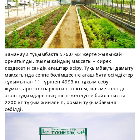
Заманауи тұқымбақта 576,0 м2 жерге жылыжай
орнатылды. Жылыжайдың мақсаты – сирек
кездесетін сәндік ағаштар өсіру. Тұқымбақты дамыту
мақсатында сеппе бөлімшесіне ағаш-бұта өсімдіктер
тұқымынан 11 түрінен 4993 кг тұқым себу
жұмыстары жоспарланып, көктем, жаз мезгілінде
ағаш тұқымдарының пісіп-жетілуіне байланысты
2200 кг тұқым жиналып, орман тұқымбағына
себілді.