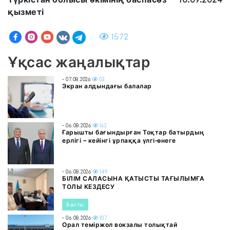
қызметі
1572
Ұқсас жаңалықтар
- 07.08.2026
53
Экран алдындағы балалар
- 06.08.2026
162
Ғарышты бағындырған Тоқтар батырдың
ерлігі – кейінгі ұрпаққа үлгі-өнеге
- 06.08.2026
149
БІЛІМ САЛАСЫНА ҚАТЫСТЫ ТАҒЫЛЫМҒА
ТОЛЫ КЕЗДЕСУ
Басты
- 06.08.2026
107
Орал теміржол вокзалы толықтай