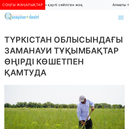
СОҢҒЫ ЖАҢАЛЫҚТАР
Алматыда көшкін қаупі сейілген жоқ
Алматы төт
ТҮРКІСТАН ОБЛЫСЫНДАҒЫ
ЗАМАНАУИ ТҰҚЫМБАҚТАР
ӨҢІРДІ КӨШЕТПЕН
ҚАМТУДА