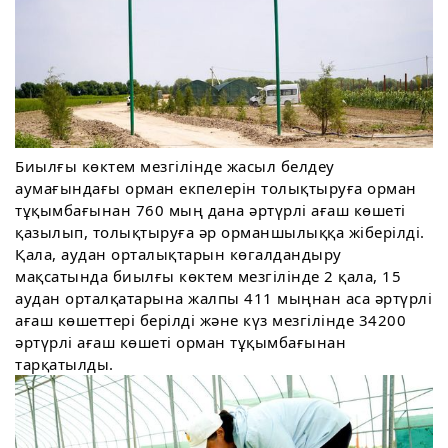
Биылғы көктем мезгілінде жасыл белдеу
аумағындағы орман екпелерін толықтыруға орман
тұқымбағынан 760 мың дана әртүрлі ағаш көшеті
қазылып, толықтыруға әр орманшылыққа жіберілді.
Қала, аудан орталықтарын көгалдандыру
мақсатында биылғы көктем мезгілінде 2 қала, 15
аудан орталқатарына жалпы 411 мыңнан аса әртүрлі
ағаш көшеттері берілді және күз мезгілінде 34200
әртүрлі ағаш көшеті орман тұқымбағынан
тарқатылды.