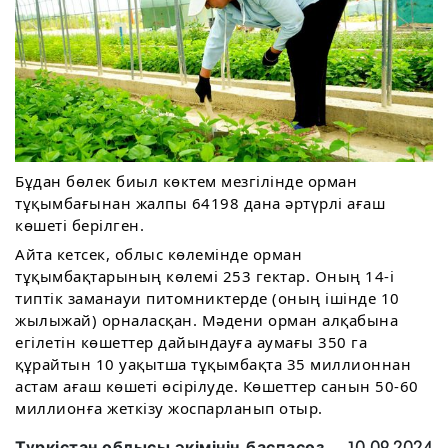
Бұдан бөлек биыл көктем мезгілінде орман
тұқымбағынан жалпы 64198 дана әртүрлі ағаш
көшеті берілген.
Айта кетсек, облыс көлемінде орман
тұқымбақтарының көлемі 253 гектар. Оның 14-і
типтік заманауи питомниктерде (оның ішінде 10
жылыжай) орналасқан. Мәдени орман алқабына
егілетін көшеттер дайындауға аумағы 350 га
құрайтын 10 уақытша тұқымбақта 35 миллионнан
астам ағаш көшеті өсірілуде. Көшеттер санын 50-60
миллионға жеткізу жоспарланып отыр.
Түркістан облысы әкімінің баспасөз
10.09.2024