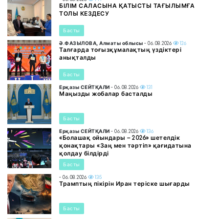
БІЛІМ САЛАСЫНА ҚАТЫСТЫ ТАҒЫЛЫМҒА
ТОЛЫ КЕЗДЕСУ
Басты
Ә.ФАЗЫЛОВА, Алматы облысы
- 06.08.2026
126
Талғарда тоғызқұмалақтың үздіктері
анықталды
Басты
Ерқазы СЕЙТҚАЛИ
- 06.08.2026
131
Маңызды жобалар басталды
Басты
Ерқазы СЕЙТҚАЛИ
- 06.08.2026
136
«Болашақ ойындары – 2026» шетелдік
қонақтары «Заң мен тәртіп» қағидатына
қолдау білдірді
Басты
- 06.08.2026
135
Трамптың пікірін Иран теріске шығарды
Басты