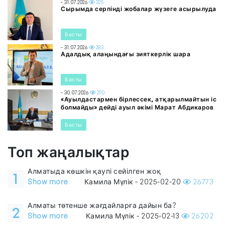
- 31.07.2026
325
Сырымда серпінді жобалар жүзеге асырылуда
Басты
- 31.07.2026
283
Адалдық алаңындағы зияткерлік шара
Басты
- 30.07.2026
290
«Ауылдастармен бірлессек, атқарылмайтын іс
болмайды» дейді ауыл әкімі Марат Абдикаров
Басты
Топ жаңалықтар
Алматыда көшкін қаупі сейілген жоқ
1
Show more
Камила Мүлік - 2025-02-20
26773
Алматы төтенше жағдайларға дайын ба?
2
Show more
Камила Мүлік - 2025-02-13
26202