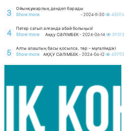
Ойынқұмарлық дендеп барады
3
Show more
- 2024-11-30
43596
Пәтер сатып алғанда абай болыңыз!
4
Show more
Аққу СӘЛІМБЕК - 2024-06-14
39373
Алты алаштың басы қосылса, төр – мұғалімдікі
5
Show more
АҚҚУ СӘЛІМБЕК - 2024-06-12
43992