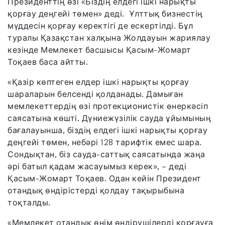
Президенттің өзі «Біздің елдегі ішкі нарықты
қорғау деңгейі төмен» деді. Ұлттық бизнестің
мүддесін қорғау керектігі де ескертілді. Бұл
туралы Қазақстан халқына Жолдауын жариялау
кезінде Мемлекет басшысы Қасым-Жомарт
Тоқаев баса айтты.
«Қазір көптеген елдер ішкі нарықты қорғау
шараларын белсенді қолданады. Дамыған
мемлекеттердің өзі протекционистік өнеркәсіп
саясатына көшті. Дүниежүзілік сауда ұйымының
бағалауынша, біздің елдегі ішкі нарықты қорғау
деңгейі төмен, небәрі 128 тарифтік емес шара.
Сондықтан, біз сауда-саттық саясатында жаңа
әрі батыл қадам жасауымыз керек», – деді
Қасым-Жомарт Тоқаев. Одан кейін Президент
отандық өндірістерді қолдау тақырыбына
тоқталды.
«Мемлекет отандық өнім өндірушілерді қорғауға