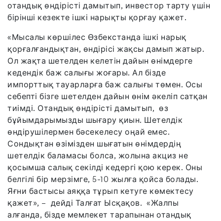
отандық өндірісті дамытып, инвестор тарту үшін
бірінші кезекте ішкі нарықты қорғау қажет.
«Мысалы көршілес Өзбекстанда ішкі нарық
қорғалғандықтан, өндірісі жақсы дамып жатыр.
Ол жақта шетелден келетін дайын өнімдерге
кедендік баж салығы жоғары. Ал бізде
импорттық тауарларға баж салығы төмен. Осы
себепті бізге шетелден дайын өнім әкеліп сатқан
тиімді. Отандық өндірісті дамытып, өз
бұйымдарымызды шығару қиын. Шетелдік
өндірушілермен бәсекелесу оңай емес.
Сондықтан өзімізден шығатын өнімдердің
шетелдік баламасы болса, жолына акциз не
қосымша салық секілді кедергі қою керек. Оны
белгілі бір мерзімге, 5-10 жылға қойса болады.
Яғни бастысы аяққа тұрып кетуге көмектесу
қажет», – дейді Талғат Ысқақов. «Жалпы
алғанда, бізде мемлекет тарапынан отандық