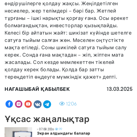
өндірушілерге қолдау жақсы. Жеңілдетілген
несиелер, жер телімдері – бәрі бар. Жетпей
тұрғаны – ішкі нарықты қорғау ғана. Осы әрекет
болмағандықтан, инвесторлар қызықпайды.
Келесі бір айтатын жайт: шикізат күйінде шетелге
сатуға тыйым салған жөн. Мәселен оңтүстікте
мақта егіледі. Соны шикілей сатуға тыйым салу
керек. Сонда ғана мақтадан – жіп, жіптен мата
жасалады. Сол кезде мемлекеттен тікелей
қолдау керек болады. Қолда бар затты
тереңдетіп өңдеуге мүмкіндік қажет» депті.
НАҒАШЫБАЙ ҚАБЫЛБЕК
13.03.2025
1206
Ұқсас жаңалықтар
- 07.08.2026
99
Экран алдындағы балалар