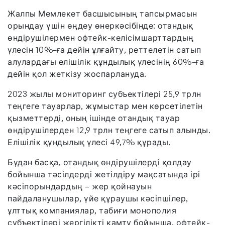
Жалпы Мемлекет басшысының тапсырмасын
орындау үшін өңдеу өнеркәсібінде: отандық
өндірушілермен офтейк-келісімшарттардың
үлесін 10%-ға дейін ұлғайту, реттелетін сатып
алулардағы елішілік құндылық үлесінің 60%-ға
дейін қол жеткізу жоспарлануда.
2023 жылы мониторинг субъектілері 25,9 трлн
теңгеге тауарлар, жұмыстар мен көрсетілетін
қызметтерді, оның ішінде отандық тауар
өндірушілерден 12,9 трлн теңгеге сатып алынды.
Елішілік құндылық үлесі 49,7% құрады.
Бұдан басқа, отандық өндірушілерді қолдау
бойынша тәсілдерді жетілдіру мақсатында ірі
кәсіпорындардың – жер қойнауын
пайдаланушылар, үйе құраушы кәсіпшілер,
ұлттық компаниялар, табиғи монополия
субъектілері жергілікті қамту бойынша, офтейк-