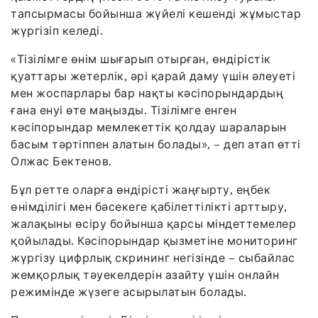
тапсырмасы бойынша жүйелі кешенді жұмыстар
жүргізіп келеді.
«Тізілімге өнім шығарып отырған, өндірістік
қуаттары жетерлік, әрі қарай даму үшін әлеуеті
мен жоспарлары бар нақты кәсіпорындардың
ғана енуі өте маңызды. Тізілімге енген
кәсіпорындар мемлекеттік қолдау шараларын
басым тәртіппен алатын болады», – деп атап өтті
Олжас Бектенов.
Бұл ретте оларға өндірісті жаңғырту, еңбек
өнімділігі мен бәсекеге қабілеттілікті арттыру,
жалақыны өсіру бойынша қарсы міндеттемелер
қойылады. Кәсіпорындар қызметіне мониторинг
жүргізу цифрлық скрининг негізінде – сыбайлас
жемқорлық тәуекелдерін азайту үшін онлайн
режимінде жүзеге асырылатын болады.