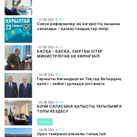
- 07.08.2026
183
Саяси реформалар оң өзгерістің нышаны
саналады – қазақстандықтар пікірі
- 07.08.2026
210
БАСҚА – БАСҚА, СЫРТҚЫ ІСТЕР
МИНИСТРЛІГІНЕ НЕ КӨРІНГЕН?!
- 06.08.2026
214
Ғарышты бағындырған Тоқтар батырдың
ерлігі – кейінгі ұрпаққа үлгі-өнеге
- 06.08.2026
200
БІЛІМ САЛАСЫНА ҚАТЫСТЫ ТАҒЫЛЫМҒА
ТОЛЫ КЕЗДЕСУ
Басты
- 06.08.2026
154
Орал теміржол вокзалы толықтай