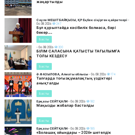
жаңартылды
Сәуле МЕШІТБАЙҚЫЗЫ, ҚР Еңбек сіңірген қайраткері
-
06.08.2026
247
Бұл құрылтайда кәсібилік болмаса, бәрі
бекер...
Басты
- 06.08.2026
200
БІЛІМ САЛАСЫНА ҚАТЫСТЫ ТАҒЫЛЫМҒА
ТОЛЫ КЕЗДЕСУ
Басты
Ә.ФАЗЫЛОВА, Алматы облысы
- 06.08.2026
174
Талғарда тоғызқұмалақтың үздіктері
анықталды
Басты
Ерқазы СЕЙТҚАЛИ
- 06.08.2026
182
Маңызды жобалар басталды
Басты
Ерқазы СЕЙТҚАЛИ
- 06.08.2026
185
«Болашақ ойындары – 2026» шетелдік