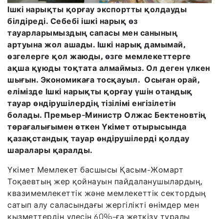
Ішкі нарықты қорғау экспортты қолдауды
білдіреді. Себебі ішкі нарық өз
тауарларымыздың сапасы мен санының
артуына жол ашады. Ішкі нарық дамымай,
өзгелерге қол жаюды, өзге мемлекеттерге
ақша құюды тоқтата алмаймыз. Ол деген үлкен
шығын. Экономикаға тосқауыл. Осыған орай,
елімізде Ішкі нарықты қорғау үшін отандық
тауар өндірушілердің тізілімі енгізілетін
болады. Премьер-Министр Олжас Бектеновтің
төрағалығымен өткен Үкімет отырысында
қазақстандық тауар өндірушілерді қолдау
шаралары қаралды.
Үкімет Мемлекет басшысы Қасым-Жомарт
Тоқаевтың жер қойнауын пайдаланушылардың,
квазимемлекеттік және мемлекеттік сектордың
сатып алу саласындағы жергілікті өнімдер мен
қызметтердің үлесін 60%-ға жеткізу туралы