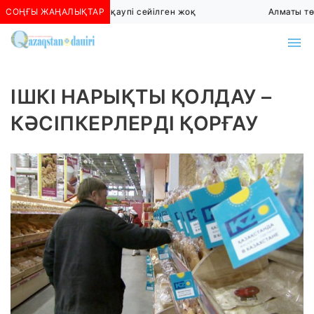
СОҢҒЫ ЖАҢАЛЫҚТАР
Алматыда көшкін қаупі сейілген жоқ
Алматы төте
ІШКІ НАРЫҚТЫ ҚОЛДАУ –
КӘСІПКЕРЛЕРДІ ҚОРҒАУ