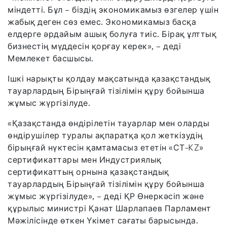
міндетті. Бұл – біздің экономикамыз өзгелер үшін
жабық деген сөз емес. Экономикамыз басқа
елдерге әрдайым ашық болуға тиіс. Бірақ ұлттық
бизнестің мүддесін қорғау керек», – деді
Мемлекет басшысы.
Ішкі нарықты қолдау мақсатында қазақстандық
тауарлардың Бірыңғай тізілімін құру бойынша
жұмыс жүргізілуде.
«Қазақстанда өндірілетін тауарлар мен оларды
өндірушілер туралы ақпаратқа қол жеткізудің
бірыңғай нүктесін қамтамасыз ететін «СТ-KZ»
сертификаттары мен Индустриялық
сертификаттың орнына қазақстандық
тауарлардың Бірыңғай тізілімін құру бойынша
жұмыс жүргізілуде», – деді ҚР Өнеркәсіп және
құрылыс министрі Қанат Шарлапаев Парламент
Мәжілісінде өткен Үкімет сағаты барысында.