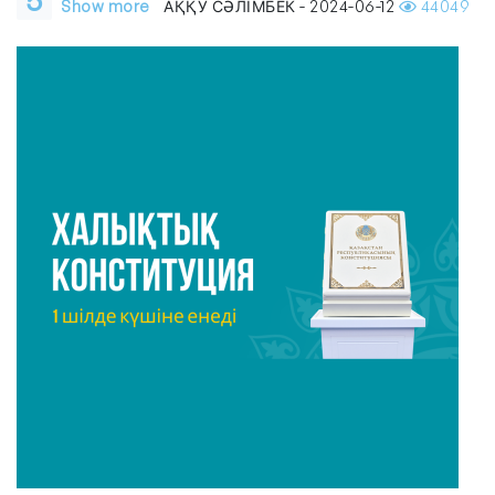
Show more
АҚҚУ СӘЛІМБЕК - 2024-06-12
44049