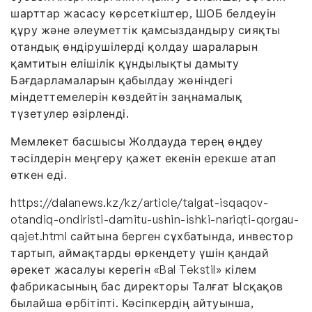
шарттар жасасу көрсеткіштер, ШОБ белдеуін
құру және әлеуметтік қамсыздандыру сияқты
отандық өндірушілерді қолдау шараларын
қамтитын елішілік құндылықты дамыту
Бағдарламаларын қабылдау жөніндегі
міндеттемелерін көздейтін заңнамалық
түзетулер әзірленді.
Мемлекет басшысы Жолдауда терең өңдеу
тәсілдерін меңгеру қажет екенін ерекше атап
өткен еді.
https://dalanews.kz/kz/article/talgat-isqaqov-
otandiq-ondiristi-damitu-ushin-ishki-nariqti-qorgau-
qajet.html сайтына берген сұхбатында, инвестор
тартып, аймақтарды өркендету үшін қандай
әрекет жасалуы керегін «Bal Tekstil» кілем
фабрикасының бас директоры Талғат Ысқақов
былайша өрбітіпті. Кәсіпкердің айтуынша,