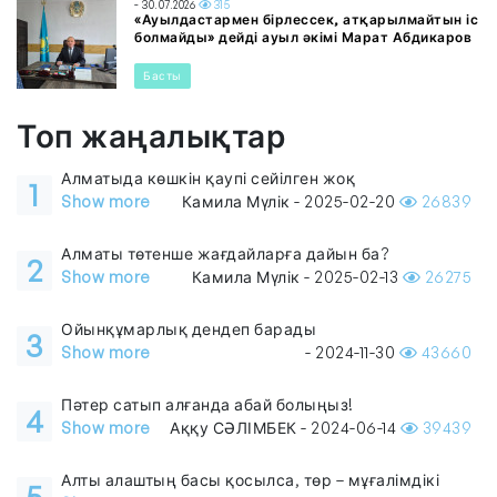
- 30.07.2026
315
«Ауылдастармен бірлессек, атқарылмайтын іс
болмайды» дейді ауыл әкімі Марат Абдикаров
Басты
Топ жаңалықтар
Алматыда көшкін қаупі сейілген жоқ
1
Show more
Камила Мүлік - 2025-02-20
26839
Алматы төтенше жағдайларға дайын ба?
2
Show more
Камила Мүлік - 2025-02-13
26275
Ойынқұмарлық дендеп барады
3
Show more
- 2024-11-30
43660
Пәтер сатып алғанда абай болыңыз!
4
Show more
Аққу СӘЛІМБЕК - 2024-06-14
39439
Алты алаштың басы қосылса, төр – мұғалімдікі
5