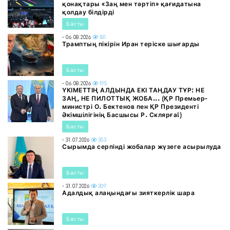
қонақтары «Заң мен тәртіп» қағидатына
қолдау білдірді
Басты
- 06.08.2026
181
Трамптың пікірін Иран теріске шығарды
Басты
- 06.08.2026
195
ҮКІМЕТТІҢ АЛДЫНДА ЕКІ ТАҢДАУ ТҰР: НЕ
ЗАҢ, НЕ ПИЛОТТЫҚ ЖОБА... (ҚР Премьер-
министрі О. Бектенов пен ҚР Президенті
Әкімшілігінің Басшысы Р. Склярға!)
Басты
- 31.07.2026
353
Сырымда серпінді жобалар жүзеге асырылуда
Басты
- 31.07.2026
309
Адалдық алаңындағы зияткерлік шара
Басты